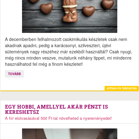
A decemberben felhalmozott csokimikulás készletek csak nem
akadnak apadni, pedig a karácsonyi, szilveszteri, újévi
sütemények nagy részéhez már ezekből használtál? Csak nyugi,
még nincs minden veszve, mutatunk néhány tippet, mi mindenre
használhatod fel még a finom készletet!
TOVÁBB
otthon és háztartás
EGY HOBBI, AMELLYEL AKÁR PÉNZT IS
KERESHETSZ
A hír elolvasásával 500 Ft-tal növelheted a nyereményedet!