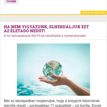
TOVÁBB
otthon és háztartás
HA NEM VIGYÁZUNK, ELHERDÁLJUK EZT
AZ ÉLETADÓ NEDŰT!
A hír elolvasásával 500 Ft-tal növelheted a nyereményedet!
Már az iskolapadban megtanuljuk, hogy a bolygónk felszínének
jelentős részét – pontosabban 71 százalékát – víz borítja. Ennek