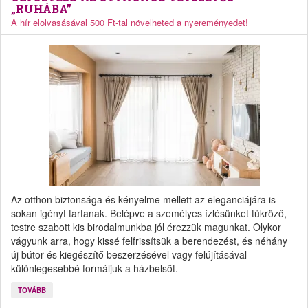
„RUHÁBA”
A hír elolvasásával 500 Ft-tal növelheted a nyereményedet!
Az otthon biztonsága és kényelme mellett az eleganciájára is
sokan igényt tartanak. Belépve a személyes ízlésünket tükröző,
testre szabott kis birodalmunkba jól érezzük magunkat. Olykor
vágyunk arra, hogy kissé felfrissítsük a berendezést, és néhány
új bútor és kiegészítő beszerzésével vagy felújításával
különlegesebbé formáljuk a házbelsőt.
TOVÁBB