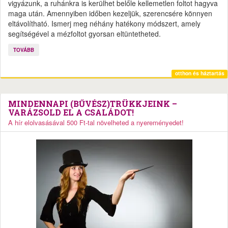
vigyázunk, a ruhánkra is kerülhet belőle kellemetlen foltot hagyva
maga után. Amennyiben időben kezeljük, szerencsére könnyen
eltávolítható. Ismerj meg néhány hatékony módszert, amely
segítségével a mézfoltot gyorsan eltüntetheted.
TOVÁBB
otthon és háztartás
MINDENNAPI (BŰVÉSZ)TRÜKKJEINK –
VARÁZSOLD EL A CSALÁDOT!
A hír elolvasásával 500 Ft-tal növelheted a nyereményedet!