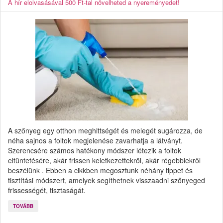
A hír elolvasásával 500 Ft-tal növelheted a nyereményedet!
A szőnyeg egy otthon meghittségét és melegét sugározza, de
néha sajnos a foltok megjelenése zavarhatja a látványt.
Szerencsére számos hatékony módszer létezik a foltok
eltüntetésére, akár frissen keletkezettekről, akár régebbiekről
beszélünk . Ebben a cikkben megosztunk néhány tippet és
tisztítási módszert, amelyek segíthetnek visszaadni szőnyeged
frissességét, tisztaságát.
TOVÁBB