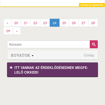
otthon és háztartás
«
20
21
22
23
24
25
26
27
28
29
»
ROVATOK
Címlap
ITT VANNAK AZ ÉRDEK­LŐDÉ­SEDNEK MEGFE­
LELŐ CIKKEID!