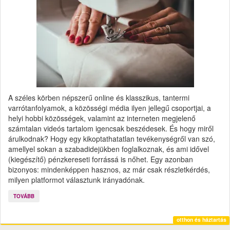
A széles körben népszerű online és klasszikus, tantermi
varrótanfolyamok, a közösségi média ilyen jellegű csoportjai, a
helyi hobbi közösségek, valamint az interneten megjelenő
számtalan videós tartalom igencsak beszédesek. És hogy miről
árulkodnak? Hogy egy kikoptathatatlan tevékenységről van szó,
amellyel sokan a szabadidejükben foglalkoznak, és ami idővel
(kiegészítő) pénzkereseti forrássá is nőhet. Egy azonban
bizonyos: mindenképpen hasznos, az már csak részletkérdés,
milyen platformot választunk irányadónak.
TOVÁBB
otthon és háztartás