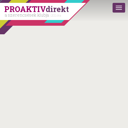
PROAKTIV
direkt
a szerencsések klubja
| 2011 óta