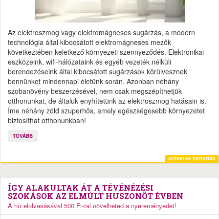
Az elektroszmog vagy elektromágneses sugárzás, a modern
technológia által kibocsátott elektromágneses mezők
következtében keletkező környezeti szennyeződés. Elektronikai
eszközeink, wifi-hálózataink és egyéb vezeték nélküli
berendezéseink által kibocsátott sugárzások körülvesznek
bennünket mindennapi életünk során. Azonban néhány
szobanövény beszerzésével, nem csak megszépíthetjük
otthonunkat, de általuk enyhítetünk az elektroszmog hatásain is.
Íme néhány zöld szuperhős, amely egészségesebb környezetet
biztosíthat otthonunkban!
TOVÁBB
otthon és háztartás
ÍGY ALAKULTAK ÁT A TÉVÉNÉZÉSI
SZOKÁSOK AZ ELMÚLT HUSZONÖT ÉVBEN
A hír elolvasásával 500 Ft-tal növelheted a nyereményedet!