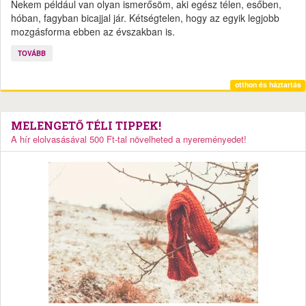
Nekem például van olyan ismerősöm, aki egész télen, esőben,
hóban, fagyban bicajjal jár. Kétségtelen, hogy az egyik legjobb
mozgásforma ebben az évszakban is.
TOVÁBB
otthon és háztartás
MELENGETŐ TÉLI TIPPEK!
A hír elolvasásával 500 Ft-tal növelheted a nyereményedet!