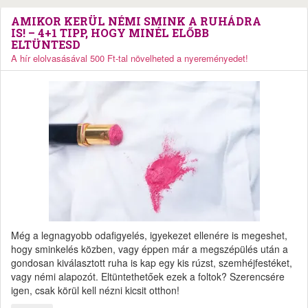
AMIKOR KERÜL NÉMI SMINK A RUHÁDRA
IS! – 4+1 TIPP, HOGY MINÉL ELŐBB
ELTÜNTESD
A hír elolvasásával 500 Ft-tal növelheted a nyereményedet!
Még a legnagyobb odafigyelés, igyekezet ellenére is megeshet,
hogy sminkelés közben, vagy éppen már a megszépülés után a
gondosan kiválasztott ruha is kap egy kis rúzst, szemhéjfestéket,
vagy némi alapozót. Eltüntethetőek ezek a foltok? Szerencsére
igen, csak körül kell nézni kicsit otthon!