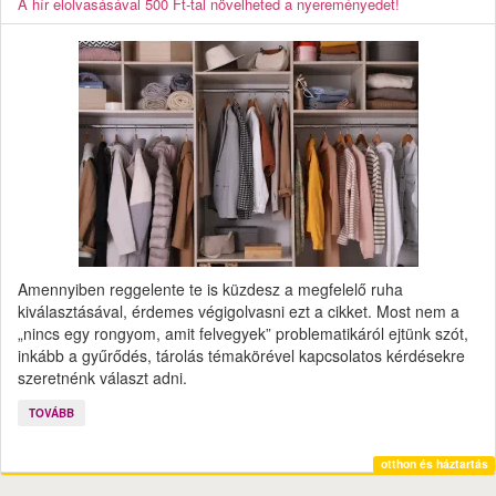
A hír elolvasásával 500 Ft-tal növelheted a nyereményedet!
Amennyiben reggelente te is küzdesz a megfelelő ruha
kiválasztásával, érdemes végigolvasni ezt a cikket. Most nem a
„nincs egy rongyom, amit felvegyek” problematikáról ejtünk szót,
inkább a gyűrődés, tárolás témakörével kapcsolatos kérdésekre
szeretnénk választ adni.
TOVÁBB
otthon és háztartás