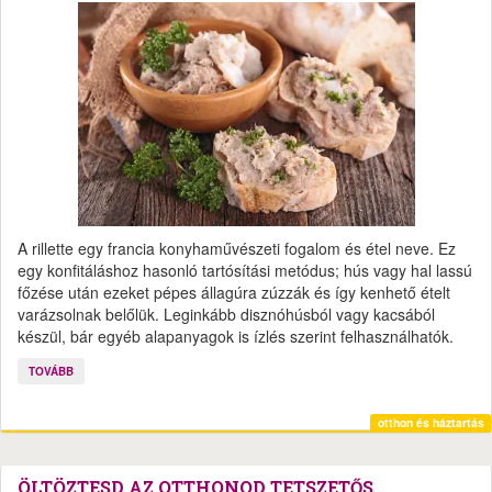
A rillette egy francia konyhaművészeti fogalom és étel neve. Ez
egy konfitáláshoz hasonló tartósítási metódus; hús vagy hal lassú
főzése után ezeket pépes állagúra zúzzák és így kenhető ételt
varázsolnak belőlük. Leginkább disznóhúsból vagy kacsából
készül, bár egyéb alapanyagok is ízlés szerint felhasználhatók.
TOVÁBB
otthon és háztartás
ÖLTÖZTESD AZ OTTHONOD TETSZETŐS