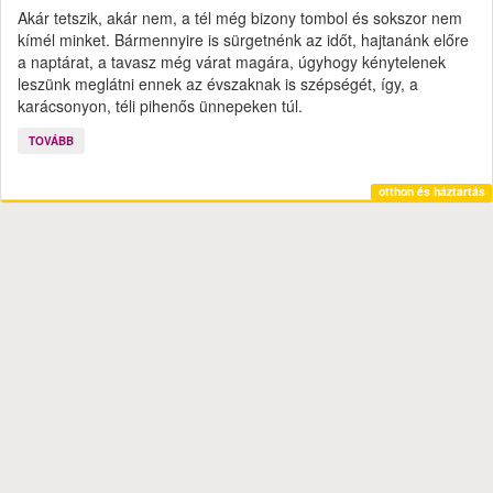
Akár tetszik, akár nem, a tél még bizony tombol és sokszor nem
kímél minket. Bármennyire is sürgetnénk az időt, hajtanánk előre
a naptárat, a tavasz még várat magára, úgyhogy kénytelenek
leszünk meglátni ennek az évszaknak is szépségét, így, a
karácsonyon, téli pihenős ünnepeken túl.
TOVÁBB
otthon és háztartás