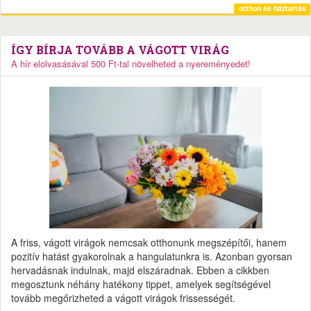
otthon és háztartás
ÍGY BÍRJA TOVÁBB A VÁGOTT VIRÁG
A hír elolvasásával 500 Ft-tal növelheted a nyereményedet!
A friss, vágott virágok nemcsak otthonunk megszépítői, hanem
pozitív hatást gyakorolnak a hangulatunkra is. Azonban gyorsan
hervadásnak indulnak, majd elszáradnak. Ebben a cikkben
megosztunk néhány hatékony tippet, amelyek segítségével
tovább megőrizheted a vágott virágok frissességét.