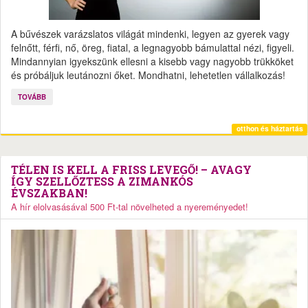
A bűvészek varázslatos világát mindenki, legyen az gyerek vagy
felnőtt, férfi, nő, öreg, fiatal, a legnagyobb bámulattal nézi, figyeli.
Mindannyian igyekszünk ellesni a kisebb vagy nagyobb trükköket
és próbáljuk leutánozni őket. Mondhatni, lehetetlen vállalkozás!
TOVÁBB
otthon és háztartás
TÉLEN IS KELL A FRISS LEVEGŐ! – AVAGY
ÍGY SZELLŐZTESS A ZIMANKÓS
ÉVSZAKBAN!
A hír elolvasásával 500 Ft-tal növelheted a nyereményedet!