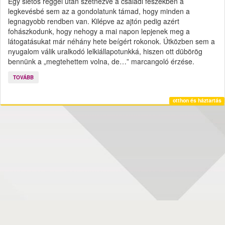
Egy sietős reggel után szétnézve a családi fészekben a
legkevésbé sem az a gondolatunk támad, hogy minden a
legnagyobb rendben van. Kilépve az ajtón pedig azért
fohászkodunk, hogy nehogy a mai napon lepjenek meg a
látogatásukat már néhány hete beígért rokonok. Útközben sem a
nyugalom válik uralkodó lelkiállapotunkká, hiszen ott dübörög
bennünk a „megtehettem volna, de…” marcangoló érzése.
TOVÁBB
otthon és háztartás