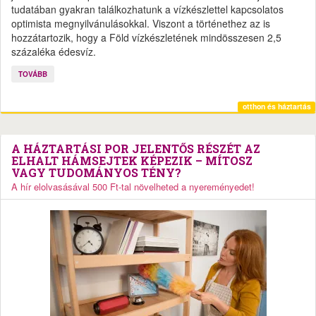
tudatában gyakran találkozhatunk a vízkészlettel kapcsolatos
optimista megnyilvánulásokkal. Viszont a történethez az is
hozzátartozik, hogy a Föld vízkészletének mindösszesen 2,5
százaléka édesvíz.
TOVÁBB
otthon és háztartás
A HÁZTARTÁSI POR JELENTŐS RÉSZÉT AZ
ELHALT HÁMSEJTEK KÉPEZIK – MÍTOSZ
VAGY TUDOMÁNYOS TÉNY?
A hír elolvasásával 500 Ft-tal növelheted a nyereményedet!