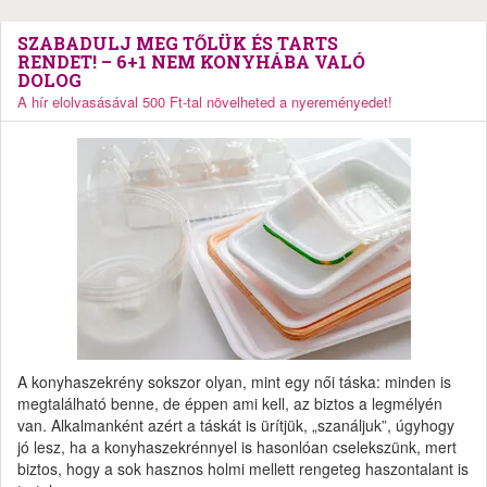
SZABADULJ MEG TŐLÜK ÉS TARTS
RENDET! – 6+1 NEM KONYHÁBA VALÓ
DOLOG
A hír elolvasásával 500 Ft-tal növelheted a nyereményedet!
A konyhaszekrény sokszor olyan, mint egy női táska: minden is
megtalálható benne, de éppen ami kell, az biztos a legmélyén
van. Alkalmanként azért a táskát is ürítjük, „szanáljuk”, úgyhogy
jó lesz, ha a konyhaszekrénnyel is hasonlóan cselekszünk, mert
biztos, hogy a sok hasznos holmi mellett rengeteg haszontalant is