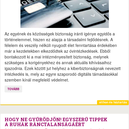
Az egyének és közösségek biztonság iránti igénye egyidős a
történelemmel, hiszen ez alapja a társadalmi fejlődésnek. A
félelem és veszély nélküli nyugodt élet fenntartása érdekében
már a kezdetekben elkezdődtek az óvintézkedések. Ebből
bontakozott ki a mai intézményesített biztonság, melynek
szükséges a korigényekhez és annak aktuális kihívásaihoz
igazodnia. Ezek között jut helyhez a kiberbiztonságnak nevezett
intézkedés is, mely az egyre szaporodó digitális támadásokkal
szemben kínál megfelelő védelmet.
TOVÁBB
otthon és háztartás
HOGY NE GYŰRÖDJÖN! EGYSZERŰ TIPPEK
A RUHÁK RÁNCTALANSÁGÁÉRT