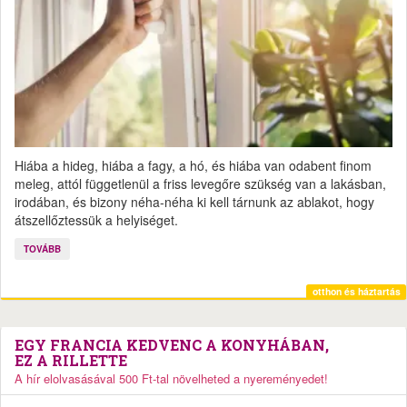
Hiába a hideg, hiába a fagy, a hó, és hiába van odabent finom
meleg, attól függetlenül a friss levegőre szükség van a lakásban,
irodában, és bizony néha-néha ki kell tárnunk az ablakot, hogy
átszellőztessük a helyiséget.
TOVÁBB
otthon és háztartás
EGY FRANCIA KEDVENC A KONYHÁBAN,
EZ A RILLETTE
A hír elolvasásával 500 Ft-tal növelheted a nyereményedet!