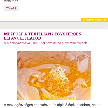
tartalmaz.
TOVÁBB
otthon és háztartás
MÉZFOLT A TEXTÍLIÁN? EGYSZERŰEN
ELTÁVOLÍTHATOD
A hír elolvasásával 500 Ft-tal növelheted a nyereményedet!
A méz egészséges édesítőszer és tápláló étek, azonban, ha nem