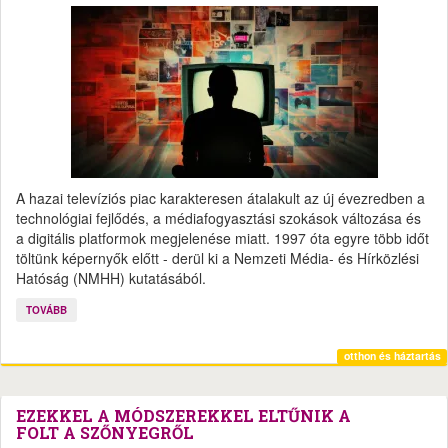
A hazai televíziós piac karakteresen átalakult az új évezredben a
technológiai fejlődés, a médiafogyasztási szokások változása és
a digitális platformok megjelenése miatt. 1997 óta egyre több időt
töltünk képernyők előtt - derül ki a Nemzeti Média- és Hírközlési
Hatóság (NMHH) kutatásából.
TOVÁBB
otthon és háztartás
EZEKKEL A MÓDSZEREKKEL ELTŰNIK A
FOLT A SZŐNYEGRŐL