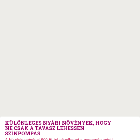
KÜLÖNLEGES NYÁRI NÖVÉNYEK, HOGY
NE CSAK A TAVASZ LEHESSEN
SZÍNPOMPÁS
A hír elolvasásával 500 Ft-tal növelheted a nyereményedet!