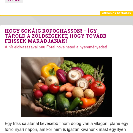
otthon és háztartás
HOGY SOKÁIG ROPOGHASSON! – ÍGY
TÁROLD A ZÖLDSÉGEKET, HOGY TOVÁBB
FRISSEK MARADJANAK!
A hír elolvasásával 500 Ft-tal növelheted a nyereményedet!
Egy friss salátánál kevesebb finom dolog van a világon, pláne egy
forró nyári napon, amikor nem is igazán kívánunk mást egy ilyen