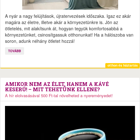
A nyár a nagy felújítások, újratervezések időszaka. Igaz ez akár
magára az életre, illetve akár a környezetünkre is. Jön az
ötletelés, mit alakítsunk át, hogyan tegyük komfortosabbá a
környezetünket, csinosítgassuk otthonunkat! Ha a hálószoba van
soron, adunk néhány ötletet hozzá!
TOVÁBB
otthon és háztartás
AMIKOR NEM AZ ÉLET, HANEM A KÁVÉ
KESERŰ! – MIT TEHETÜNK ELLENE?
A hír elolvasásával 500 Ft-tal növelheted a nyereményedet!