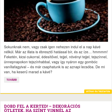
Sokunknak nem, vagy csak igen nehezen indul el a nap kávé
nélkül. Már az illata is ébresztő hatással bír, és az íze… hmmmm!
Feketén, kicsi cukorral, édesítővel, tejjel, növényi tejjel, tejszínnel,
ünnepnapokon tejszínhabbal, vagy így nyáron egy gombóc
vaníliafagyival – és már csaphatunk is az aznapi lecsóba. De mi
van, ha keserű marad a kávé?
TOVÁBB
otthon és háztartás
DOBD FEL A KERTED! – DEKORÁCIÓS
ÖTLETEK, HA SZÍNT VINNÉL AZ