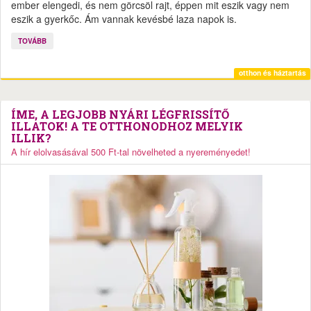
ember elengedi, és nem görcsöl rajt, éppen mit eszik vagy nem
eszik a gyerkőc. Ám vannak kevésbé laza napok is.
TOVÁBB
otthon és háztartás
ÍME, A LEGJOBB NYÁRI LÉGFRISSÍTŐ
ILLATOK! A TE OTTHONODHOZ MELYIK
ILLIK?
A hír elolvasásával 500 Ft-tal növelheted a nyereményedet!