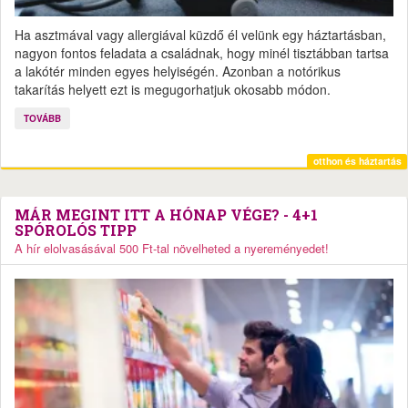
Ha asztmával vagy allergiával küzdő él velünk egy háztartásban,
nagyon fontos feladata a családnak, hogy minél tisztábban tartsa
a lakótér minden egyes helyiségén. Azonban a notórikus
takarítás helyett ezt is megugorhatjuk okosabb módon.
TOVÁBB
otthon és háztartás
MÁR MEGINT ITT A HÓNAP VÉGE? - 4+1
SPÓROLÓS TIPP
A hír elolvasásával 500 Ft-tal növelheted a nyereményedet!