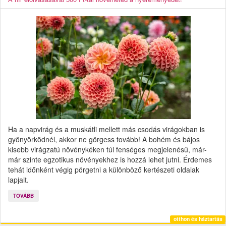
Ha a napvirág és a muskátli mellett más csodás virágokban is
gyönyörködnél, akkor ne görgess tovább! A bohém és bájos
kisebb virágzatú növénykéken túl fenséges megjelenésű, már-
már szinte egzotikus növényekhez is hozzá lehet jutni. Érdemes
tehát időnként végig pörgetni a különböző kertészeti oldalak
lapjait.
TOVÁBB
otthon és háztartás