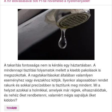
A hír elolvasásával 500 Ft-tal növelheted a nyereményedet!
A takarítás fontossága nem is kérdés egy háztartásban. A
mindennapi tisztítási folyamatok mellett a kisebb pakolások is
megszokottak. A nagytakarításokat általában valamilyen
eseményhez vagy évszakhoz kötjük. Ilyenkor alaposabban rendet
rakunk és sokkal precízebben is tisztítunk meg mindent. Mi a
helyzet azokkal a holmikkal, amelyek már régiek, elhasználódtak,
és nehéz őket rendbetenni, valamiért mégis sajnáljuk őket
kidobni?
TOVÁBB