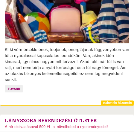
Ki-ki vérmérsékletének, idejének, energiájának függvényében van
túl a nyaralással kapcsolatos teendőkön. Van, akinek idén
kimarad, így nincs nagyon mit tervezni. Akad, aki már túl is van
rajt, mert nem bírja a nyári forróságot és a túl nagy tömeget. Ám
az utazás bizonyos kellemetlenségeitől ez sem fog megvédeni
senkit.
TOVÁBB
otthon és háztartás
LÁNYSZOBA BERENDEZÉSI ÖTLETEK
A hír elolvasásával 500 Ft-tal növelheted a nyereményedet!