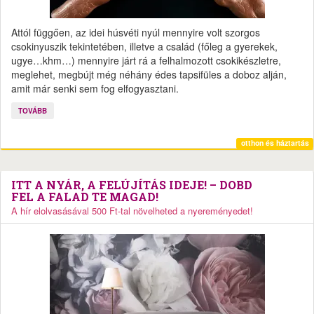
Attól függően, az idei húsvéti nyúl mennyire volt szorgos
csokinyuszik tekintetében, illetve a család (főleg a gyerekek,
ugye…khm…) mennyire járt rá a felhalmozott csokikészletre,
meglehet, megbújt még néhány édes tapsifüles a doboz alján,
amit már senki sem fog elfogyasztani.
TOVÁBB
otthon és háztartás
ITT A NYÁR, A FELÚJÍTÁS IDEJE! – DOBD
FEL A FALAD TE MAGAD!
A hír elolvasásával 500 Ft-tal növelheted a nyereményedet!