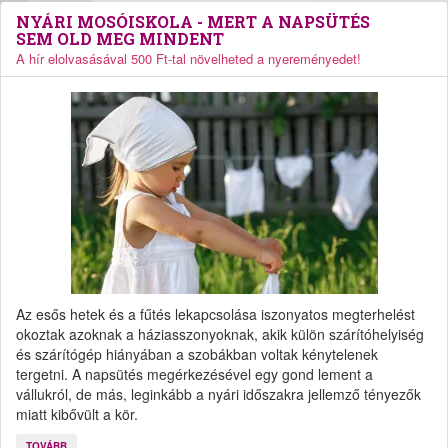
NYÁRI MOSÓISKOLA - MERT A NAPSÜTÉS
SEM OLD MEG MINDENT
A hír elolvasásával 500 Ft-tal növelheted a nyereményedet!
Az esős hetek és a fűtés lekapcsolása iszonyatos megterhelést
okoztak azoknak a háziasszonyoknak, akik külön szárítóhelyiség
és szárítógép hiányában a szobákban voltak kénytelenek
tergetni. A napsütés megérkezésével egy gond lement a
vállukról, de más, leginkább a nyári időszakra jellemző tényezők
miatt kibővült a kör.
TOVÁBB