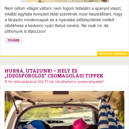
Nem célom világot váltani, nem fogom feltalálni a spanyol viaszt,
inkább egyfajta komplett listát szeretnék most összeállítani, hogy
a fárasztó mindennapok és a nyaralási előkészületek mellett
rábökhess a kedvenc nyári illatod nevére. Ne csak mi, de
otthonunk is illatozzon!
TOVÁBB
otthon és háztartás
HURRÁ, UTAZUNK! – HELY ÉS
„IDEGSPÓROLÓS” CSOMAGOLÁSI TIPPEK
A hír elolvasásával 500 Ft-tal növelheted a nyereményedet!