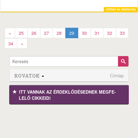
otthon és háztartás
«
25
26
27
28
29
30
31
32
33
34
»
ROVATOK
Címlap
ITT VANNAK AZ ÉRDEK­LŐDÉ­SEDNEK MEGFE­
LELŐ CIKKEID!