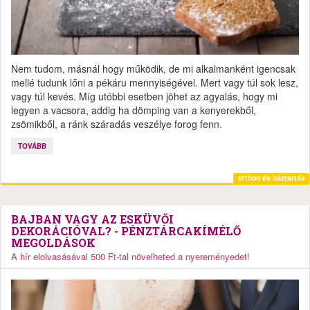
Nem tudom, másnál hogy működik, de mi alkalmanként igencsak
mellé tudunk lőni a pékáru mennyiségével. Mert vagy túl sok lesz,
vagy túl kevés. Míg utóbbi esetben jöhet az agyalás, hogy mi
legyen a vacsora, addig ha dömping van a kenyerekből,
zsömikből, a ránk száradás veszélye forog fenn.
TOVÁBB
otthon és háztartás
BAJBAN VAGY AZ ESKÜVŐI
DEKORÁCIÓVAL? - PÉNZTÁRCAKÍMÉLŐ
MEGOLDÁSOK
A hír elolvasásával 500 Ft-tal növelheted a nyereményedet!