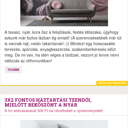
A tavasz, nyár, kora ősz a felújítások, festés időszaka, úgyhogy
sokunk már biztos lázban ég emiatt! (A szerencsésebbek már túl
is vannak rajt, netán takarítanak!:-)) Mindezt egy hosszasabb
tervezés, spórolás, anyagbeszerzés, szakemberkeresés előzi
meg. De mi van, ha idén véges a büdzsé, viszont jó lenne némi
változás az otthonunkban!
TOVÁBB
otthon és háztartás
3X2 FONTOS HÁZTARTÁSI TEENDŐI,
MIELŐTT BEKÖSZÖNT A NYÁR
A hír elolvasásával 500 Ft-tal növelheted a nyereményedet!