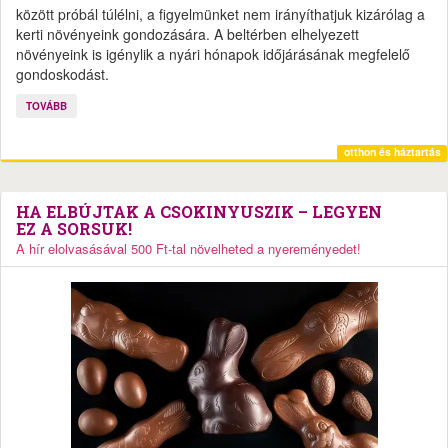
között próbál túlélni, a figyelmünket nem irányíthatjuk kizárólag a
kerti növényeink gondozására. A beltérben elhelyezett
növényeink is igénylik a nyári hónapok időjárásának megfelelő
gondoskodást.
TOVÁBB
otthon és háztartás
HA ELBÚJTAK A CSOKINYUSZIK – LEGYEN
EZ A SORSUK!
A hír elolvasásával 500 Ft-tal növelheted a nyereményedet!