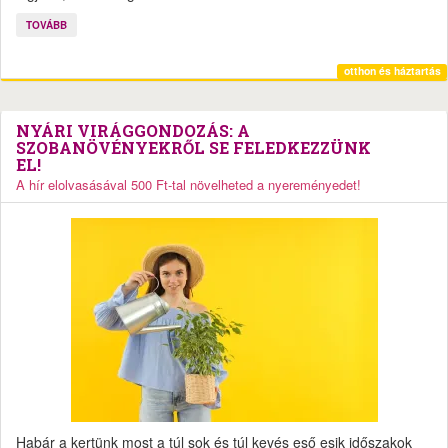
TOVÁBB
otthon és háztartás
NYÁRI VIRÁGGONDOZÁS: A
SZOBANÖVÉNYEKRŐL SE FELEDKEZZÜNK
EL!
A hír elolvasásával 500 Ft-tal növelheted a nyereményedet!
Habár a kertünk most a túl sok és túl kevés eső esik időszakok