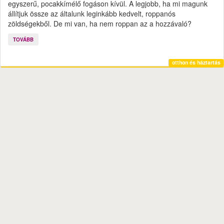
egyszerű, pocakkímélő fogáson kívül. A legjobb, ha mi magunk
állítjuk össze az általunk leginkább kedvelt, roppanós
zöldségekből. De mi van, ha nem roppan az a hozzávaló?
TOVÁBB
otthon és háztartás