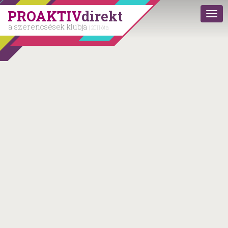
PROAKTIV
direkt
a szerencsések klubja
| 2011 óta