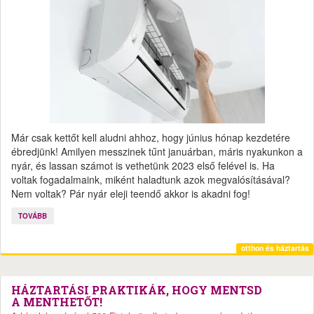
Már csak kettőt kell aludni ahhoz, hogy június hónap kezdetére
ébredjünk! Amilyen messzinek tűnt januárban, máris nyakunkon a
nyár, és lassan számot is vethetünk 2023 első felével is. Ha
voltak fogadalmaink, miként haladtunk azok megvalósításával?
Nem voltak? Pár nyár eleji teendő akkor is akadni fog!
TOVÁBB
otthon és háztartás
HÁZTARTÁSI PRAKTIKÁK, HOGY MENTSD
A MENTHETŐT!