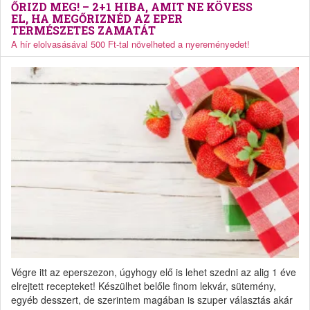
ŐRIZD MEG! – 2+1 HIBA, AMIT NE KÖVESS
EL, HA MEGŐRIZNÉD AZ EPER
TERMÉSZETES ZAMATÁT
A hír elolvasásával 500 Ft-tal növelheted a nyereményedet!
Végre itt az eperszezon, úgyhogy elő is lehet szedni az alig 1 éve
elrejtett recepteket! Készülhet belőle finom lekvár, sütemény,
egyéb desszert, de szerintem magában is szuper választás akár