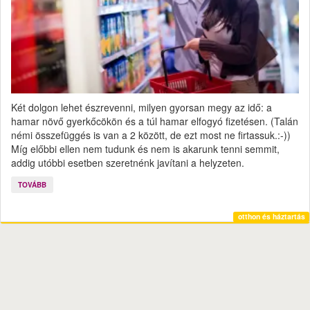
Két dolgon lehet észrevenni, milyen gyorsan megy az idő: a
hamar növő gyerkőcökön és a túl hamar elfogyó fizetésen. (Talán
némi összefüggés is van a 2 között, de ezt most ne firtassuk.:-))
Míg előbbi ellen nem tudunk és nem is akarunk tenni semmit,
addig utóbbi esetben szeretnénk javítani a helyzeten.
TOVÁBB
otthon és háztartás