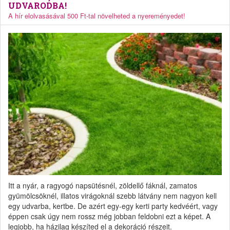
UDVARODBA!
A hír elolvasásával 500 Ft-tal növelheted a nyereményedet!
Itt a nyár, a ragyogó napsütésnél, zöldellő fáknál, zamatos
gyümölcsöknél, illatos virágoknál szebb látvány nem nagyon kell
egy udvarba, kertbe. De azért egy-egy kerti party kedvéért, vagy
éppen csak úgy nem rossz még jobban feldobni ezt a képet. A
legjobb, ha házilag készíted el a dekoráció részeit.