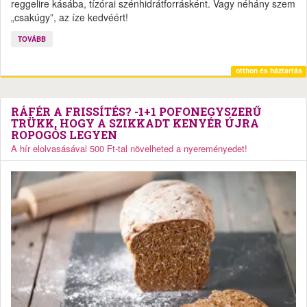
reggelire kásába, tízórai szénhidrátforrásként. Vagy néhány szem
„csakúgy”, az íze kedvéért!
TOVÁBB
otthon és háztartás
RÁFÉR A FRISSÍTÉS? -1+1 POFONEGYSZERŰ
TRÜKK, HOGY A SZIKKADT KENYÉR ÚJRA
ROPOGÓS LEGYEN
A hír elolvasásával 500 Ft-tal növelheted a nyereményedet!