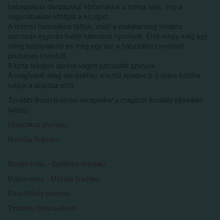
babapiskóta darabokkal körberakjuk a forma alját, míg a
nagyobbakkal kitöltjük a közepét.
A krémet habzsákba töltjük, majd a piskótaréteg tetejére
szorosan egymás mellé halmokat nyomunk. Erre megy még egy
réteg babapiskóta és még egy sor a habzsákból nyomott
pisztáciás krémből.
A torta tetejére apróra vágott pisztáciát szórunk.
A megfelelő állag eléréséhez a tortát lefedve 2-3 órára hűtőbe
rakjuk a tálalása előtt.
További finom tiramisu recepteket a magazin korábbi cikkeiben
találsz:
Klasszikus tiramisu
Nutellás tiramisu
Banán-misu - Banános tiramisu
Málna-misu - Málnás tiramisu
Kávélikőrös tiramisu
Tiramisu limoncelloval