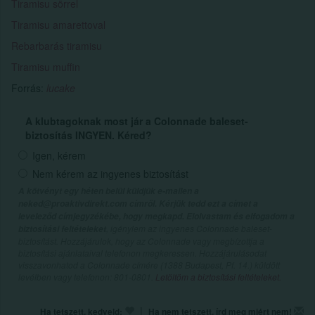
Tiramisu sörrel
Tiramisu amarettoval
Rebarbarás tiramisu
Tiramisu muffin
Forrás:
lucake
A klubtagoknak most jár a Colonnade baleset-
biztosítás INGYEN. Kéred?
Igen, kérem
Nem kérem az ingyenes biztosítást
A kötvényt egy héten belül küldjük e-mailen a
neked@proaktivdirekt.com címről. Kérjük tedd ezt a címet a
leveleződ címjegyzékébe, hogy megkapd. Elolvastam és elfogadom a
, igénylem az ingyenes Colonnade baleset-
biztosítási feltételeket
biztosítást. Hozzájárulok, hogy az Colonnade vagy megbízottja a
biztosítási ajánlataival telefonon megkeressen. Hozzájárulásodat
visszavonhatod a Colonnade címére (1388 Budapest, Pf. 14.) küldött
levélben vagy telefonon: 801-0801.
Letöltöm a biztosítási feltételeket.
|
Ha tetszett, kedveld:
Ha nem tetszett, írd meg miért nem!