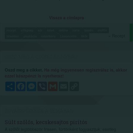
Vissza a címlapra
recept
világnap
sör
kávé
málna
torta
banán
muffin
» Recept
tiramisu
pisztácia
rebarbara
Limoncello
likőr
OSZD MEG A CIKKET ÉS NYERJ...
Oszd meg a cikket.
Ha még ingyenesen regisztrálsz is, akkor
ezzel készpénzt is nyerhetsz!
Megosztás
Facebook
Messenger
Viber
Gmail
Email
Copy
Link
TOVÁBBI CIKKEK A TÉMÁBAN
Sült szőlős, kecskesajtos pirítós
A szőlőt legtöbbször frissen, fürtönként fogyasztjuk, esetleg