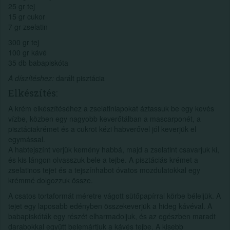
25 gr tej
15 gr cukor
7 gr zselatin
300 gr tej
100 gr kávé
35 db babapiskóta
A díszítéshez:
darált pisztácia
Elkészítés:
A krém elkészítéséhez a zselatinlapokat áztassuk be egy kevés
vízbe, közben egy nagyobb keverőtálban a mascarponét, a
pisztáciakrémet és a cukrot kézi habverővel jól keverjük el
egymással.
A habtejszínt verjük kemény habbá, majd a zselatint csavarjuk ki,
és kis lángon olvasszuk bele a tejbe. A pisztáciás krémet a
zselatinos tejet és a tejszínhabot óvatos mozdulatokkal egy
krémmé dolgozzuk össze.
A csatos tortaformát méretre vágott sütőpapírral körbe béleljük. A
tejet egy laposabb edényben összekeverjük a hideg kávéval. A
babapiskóták egy részét elharmadoljuk, és az egészben maradt
darabokkal együtt belemártjuk a kávés tejbe. A kisebb