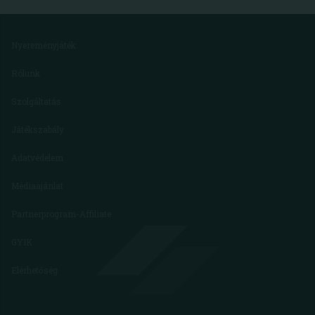
Nyereményjáték
Rólunk
Szolgáltatás
Játékszabály
Adatvédelem
Médiaajánlat
Partnerprogram-Affiliate
GYIK
Elérhetőség