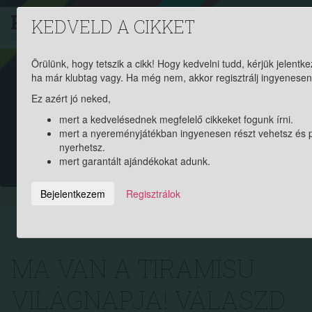
PROAKTIV
direkt
KEDVELD A CIKKET
a szerencsések klubja
| 2011 óta
Örülünk, hogy tetszik a cikk! Hogy kedvelni tudd, kérjük jelentke
ha már klubtag vagy. Ha még nem, akkor regisztrálj ingyenesen
Garantált ajándékért és
Ez azért jó neked,
pénznyereményért regisztrálj
mert a kedvelésednek megfelelő cikkeket fogunk írni.
mert a nyereményjátékban ingyenesen részt vehetsz és 
ingyen!
nyerhetsz.
mert garantált ajándékokat adunk.
?
Bejelentkezem
Regisztrálok
2023.03.21. 17:20:00
9794
291
MA VAN A TIRAMISU
VILÁGNAPJA! VÁLASZD