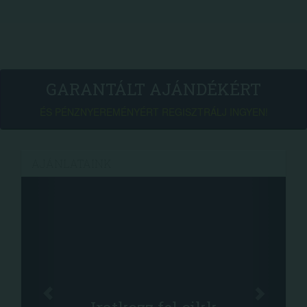
GARANTÁLT AJÁNDÉKÉRT
ÉS PÉNZNYEREMÉNYÉRT REGISZTRÁLJ INGYEN!
AJÁNLATAINK
Facebook
Oszd meg cikkein
+1.000.000 Ft...