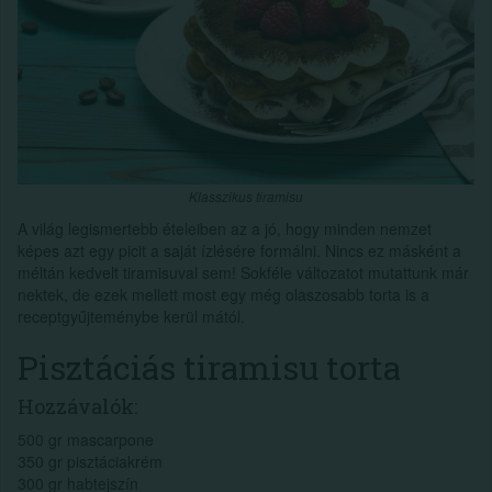
Klasszikus tiramisu
A világ legismertebb ételeiben az a jó, hogy minden nemzet
képes azt egy picit a saját ízlésére formálni. Nincs ez másként a
méltán kedvelt tiramisuval sem! Sokféle változatot mutattunk már
nektek, de ezek mellett most egy még olaszosabb torta is a
receptgyűjteménybe kerül mától.
Pisztáciás tiramisu torta
Hozzávalók:
500 gr mascarpone
350 gr pisztáciakrém
300 gr habtejszín