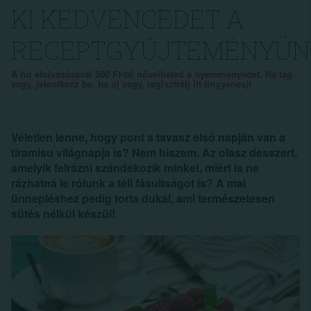
KI KEDVENCEDET A
RECEPTGYŰJTEMÉNYÜN
A hír elolvasásával 500 Ft-tal növelheted a nyereményedet. Ha tag
vagy, jelentkezz be, ha új vagy, regisztrálj itt (ingyenes)!
Véletlen lenne, hogy pont a tavasz első napján van a
tiramisu világnapja is? Nem hiszem. Az olasz desszert,
amelyik felrázni szándékozik minket, miért is ne
rázhatná le rólunk a téli fásultságot is? A mai
ünnepléshez pedig torta dukál, ami természetesen
sütés nélkül készül!