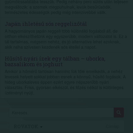
gyümölcssalátába tesszük. Pedig néhány perc sütés után teljesen
megváltozik: a szemek megpuhulnak, levük besűrűsödik,
természetes édességük pedig még intenzívebbé válik.
Japán ihletésű sós reggelizőtál
A hagyományos japán reggeli több különálló fogásból áll, de
otthon elkészíthetünk egy egyszerűbb, modern változatot is. Ez a
tál tartalmas, mégsem nehéz, és jó alternatíva lehet azoknak,
akik néha szívesen kezdenék sós étellel a napot.
Hűsítő nyári ízek egy tálban – uborka,
bazsalikom és joghurt
Amikor a hőmérő tartósan harminc fok fölé emelkedik, a nehéz
levesek helyett sokkal jobban esnek a könnyű, hűsítő fogások. A
hideg uborkaleves éppen ezért egyre népszerűbb nyári
választás. Friss, gyorsan elkészül, és főzés nélkül is különleges
ízélményt nyújt.
ROVATOK
Címlap