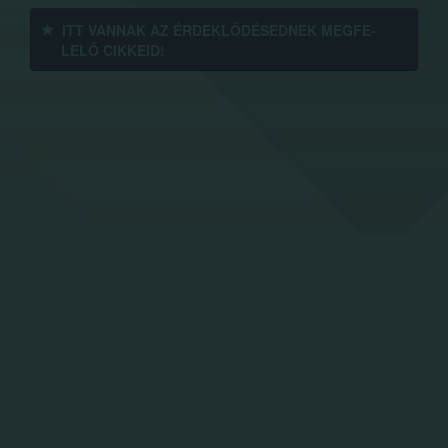
ITT VANNAK AZ ÉRDEK­LŐDÉ­SEDNEK MEGFE­
LELŐ CIKKEID!