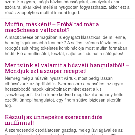
szeretik a gyors, mégis házias édességeket, amelyeket akár
tízóraira, akár kávé mellé is nyugodtan fogyaszthatsz, akkor ezt a
répás-zabpelyhes muffint imádni fogod.
Muffin, másként! – Próbáltad már a
mac&cheese változatot?
A mac&cheese önmagában is egy igazi klasszikus, de mi lenne,
ha még izgalmasabbá tennénk? A sajtos, krémes tészta és a
ropogós sült réteg tökéletes kombinációja most muffin formában
hódít! Elő a muffinsütőt, tésztát, sajtot és indulhat a sütögetés!
Mentsünk el valamit a húsvéti hangulatból! –
Mondjuk ezt a szuper receptet!
Nemrég még a húsvéti nyuszit vártuk, most pedig lassan
elbúcsúzunk az áprilistól is. Szerencsére a napsütés, az egyre
hosszabbodó napok kárpótolnak minket ezért a kis
„veszteségért”. De ha lenne kedved megidézni a néhány héttel
ezelőtti ünnepi hangulatot, egy finom sütivel biztosan sikerülni
fog.
Készülj az ünnepekre szerecsendiós
muffinnal!
A szerecsendió csodálatosan gazdag, meleg ízvilágával és az