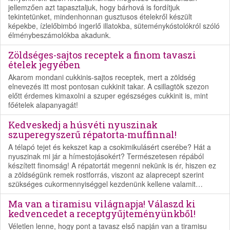
jellemzően azt tapasztaljuk, hogy bárhová is fordítjuk
tekintetünket, mindenhonnan gusztusos ételekről készült
képekbe, ízlelőbimbó ingerlő illatokba, süteménykóstolókról szóló
élménybeszámolókba akadunk.
Zöldséges-sajtos receptek a finom tavaszi
ételek jegyében
Akarom mondani cukkinis-sajtos receptek, mert a zöldség
elnevezés itt most pontosan cukkinit takar. A csillagtök szezon
előtt érdemes kimaxolni a szuper egészséges cukkinit is, mint
főételek alapanyagát!
Kedveskedj a húsvéti nyuszinak
szuperegyszerű répatorta-muffinnal!
A télapó tejet és kekszet kap a csokimikulásért cserébe? Hát a
nyuszinak mi jár a hímestojásokért? Természetesen répából
készített finomság! A répatortát megenni nekünk is ér, hiszen ez
a zöldségünk remek rostforrás, viszont az alaprecept szerint
szükséges cukormennyiséggel kezdenünk kellene valamit…
Ma van a tiramisu világnapja! Válaszd ki
kedvencedet a receptgyűjteményünkből!
Véletlen lenne, hogy pont a tavasz első napján van a tiramisu