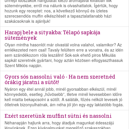
ünnepi időszakok hangulatát idéző aromájával kiválóan illik
süteményekbe, erről ma nálunk is olvashattatok. Ígértük, hogy
hozunk egy receptet: nos, a következő könnyű és ízletes
szerecsendiós muffin elkészítését a tapasztalatlanabb házi
szakácsoknak is ajánljuk!
Harapj bele a sityakba: Télapó sapkája
sütemények
Olyan mintha hasonlót már olvastál volna valahol, valamikor? Az
emlékezeted nem csal! Tavaly felültem erre a vonatra, és az idén
sem szándékozom róla leszállni! Sok-sok ehető piros Mikulás
sapkát szeretnék gyártani, hogy aztán közösen elfogyaszthassuk
Szent Miklós napján.
Gyors sós nassolni való - Ha nem szeretnéd
órákig járatni a sütőt!
Nyáron egy étel annál jobb, minél gyorsabban elkészül, minél
könnyedebb, esetleg „hűvösebb”, illetve minél kevesebben időre
kell miatta bekapcsolni a sütőt. A saláták, főzés nélküli levesek jó
ötletnek bizonyulhatnak, ám néha jól jön egy-egy laktatóbb fogás.
Ezért szeretünk muffint sütni és nassolni
Néhanapján hajlunk arra, hogy átadjuk magunkat édesszájú
lényünknek. Ezen kívánalmunkat megelőző szakaszokban