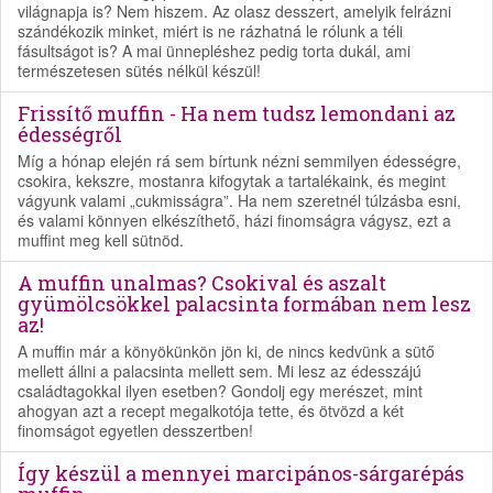
világnapja is? Nem hiszem. Az olasz desszert, amelyik felrázni
szándékozik minket, miért is ne rázhatná le rólunk a téli
fásultságot is? A mai ünnepléshez pedig torta dukál, ami
természetesen sütés nélkül készül!
Frissítő muffin - Ha nem tudsz lemondani az
édességről
Míg a hónap elején rá sem bírtunk nézni semmilyen édességre,
csokira, kekszre, mostanra kifogytak a tartalékaink, és megint
vágyunk valami „cukmisságra”. Ha nem szeretnél túlzásba esni,
és valami könnyen elkészíthető, házi finomságra vágysz, ezt a
muffint meg kell sütnöd.
A muffin unalmas? Csokival és aszalt
gyümölcsökkel palacsinta formában nem lesz
az!
A muffin már a könyökünkön jön ki, de nincs kedvünk a sütő
mellett állni a palacsinta mellett sem. Mi lesz az édesszájú
családtagokkal ilyen esetben? Gondolj egy merészet, mint
ahogyan azt a recept megalkotója tette, és ötvözd a két
finomságot egyetlen desszertben!
Így készül a mennyei marcipános-sárgarépás