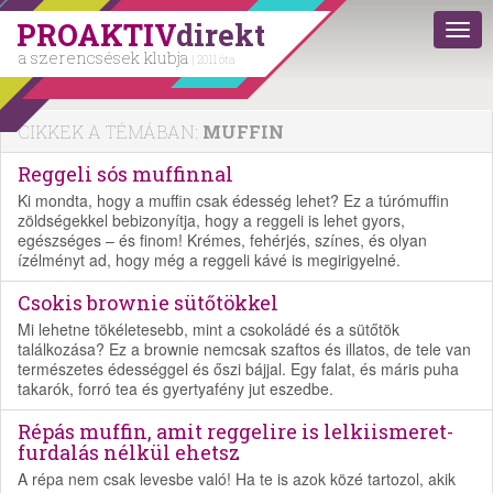
PROAKTIV
direkt
a szerencsések klubja
| 2011 óta
CIKKEK A TÉMÁBAN:
MUFFIN
Reggeli sós muffinnal
Ki mondta, hogy a muffin csak édesség lehet? Ez a túrómuffin
zöldségekkel bebizonyítja, hogy a reggeli is lehet gyors,
egészséges – és finom! Krémes, fehérjés, színes, és olyan
ízélményt ad, hogy még a reggeli kávé is megirigyelné.
Csokis brownie sütőtökkel
Mi lehetne tökéletesebb, mint a csokoládé és a sütőtök
találkozása? Ez a brownie nemcsak szaftos és illatos, de tele van
természetes édességgel és őszi bájjal. Egy falat, és máris puha
takarók, forró tea és gyertyafény jut eszedbe.
Répás muffin, amit reggelire is lelkiismeret-
furdalás nélkül ehetsz
A répa nem csak levesbe való! Ha te is azok közé tartozol, akik