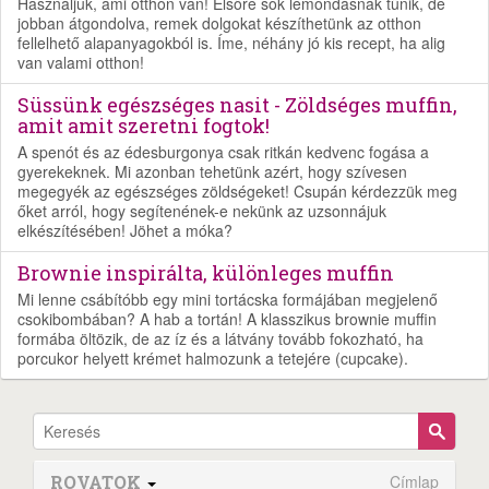
Használjuk, ami otthon van! Elsőre sok lemondásnak tűnik, de
jobban átgondolva, remek dolgokat készíthetünk az otthon
fellelhető alapanyagokból is. Íme, néhány jó kis recept, ha alig
van valami otthon!
Süssünk egészséges nasit - Zöldséges muffin,
amit amit szeretni fogtok!
A spenót és az édesburgonya csak ritkán kedvenc fogása a
gyerekeknek. Mi azonban tehetünk azért, hogy szívesen
megegyék az egészséges zöldségeket! Csupán kérdezzük meg
őket arról, hogy segítenének-e nekünk az uzsonnájuk
elkészítésében! Jöhet a móka?
Brownie inspirálta, különleges muffin
Mi lenne csábítóbb egy mini tortácska formájában megjelenő
csokibombában? A hab a tortán! A klasszikus brownie muffin
formába öltözik, de az íz és a látvány tovább fokozható, ha
porcukor helyett krémet halmozunk a tetejére (cupcake).
ROVATOK
Címlap