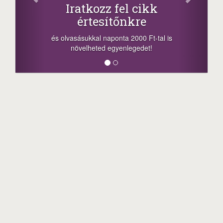
Iratkozz fel cikk
értesítőnkre
-nyere
a sors
és olvasásukkal naponta 2000 Ft-tal is
megoszt
növelheted egyenlegedet!