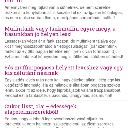
muffin
Amennyiben még rajtad van a süthetnék, de nem szeretnél
órákon át a konyhában állni, készítsd el ezt az igazán különleges,
és nem utolsó sorban finom, marcipános-sárgarépás muffint!
Muffinfánk vagy fánkmuffin egyre megy, a
hasunkban jó helyen lesz!
Lassacskán véget ér a fánk szezon, de muffinként tálalva egy
kicsit meghosszabbíthatod a "létjogosultságát" (bár szerintünk
fánkot az év 365 napján lehetne enni ilyen-olyan formában :)).
Ezt a muffinfánkot könnyedén meg is töltheted, sütőben sütheted!
Sós muffin: pogácsa helyett leveshez vagy egy
kis délutáni nasinak
Egy kiadós leves után nem kell nagy étkeket tálalni, elég egy kis
kiegészítő finomság. Ha ez nálatok is általában pogácsa szokott
lenni, akkor itt az ideje, hogy kipróbáljatok valami frappánsabbat.
Például ezt a fantasztikus baconös, újhagymás, sós muffint!
Cukor, liszt, olaj – édességek,
alapélelmiszerekből!
Fontos, hogy a lehető legkevesebbszer vásároljunk és
törekedjünk nem halmozni szükségtelenül az élelmiszereket.