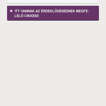
ITT VANNAK AZ ÉRDEK­LŐDÉ­SEDNEK MEGFE­
LELŐ CIKKEID!