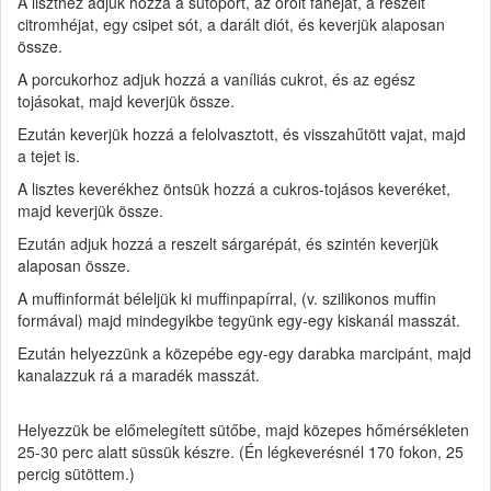
A liszthez adjuk hozzá a sütőport, az őrölt fahéjat, a reszelt
citromhéjat, egy csipet sót, a darált diót, és keverjük alaposan
össze.
A porcukorhoz adjuk hozzá a vaníliás cukrot, és az egész
tojásokat, majd keverjük össze.
Ezután keverjük hozzá a felolvasztott, és visszahűtött vajat, majd
a tejet is.
A lisztes keverékhez öntsük hozzá a cukros-tojásos keveréket,
majd keverjük össze.
Ezután adjuk hozzá a reszelt sárgarépát, és szintén keverjük
alaposan össze.
A muffinformát béleljük ki muffinpapírral, (v. szilikonos muffin
formával) majd mindegyikbe tegyünk egy-egy kiskanál masszát.
Ezután helyezzünk a közepébe egy-egy darabka marcipánt, majd
kanalazzuk rá a maradék masszát.
Helyezzük be előmelegített sütőbe, majd közepes hőmérsékleten
25-30 perc alatt süssük készre. (Én légkeverésnél 170 fokon, 25
percig sütöttem.)