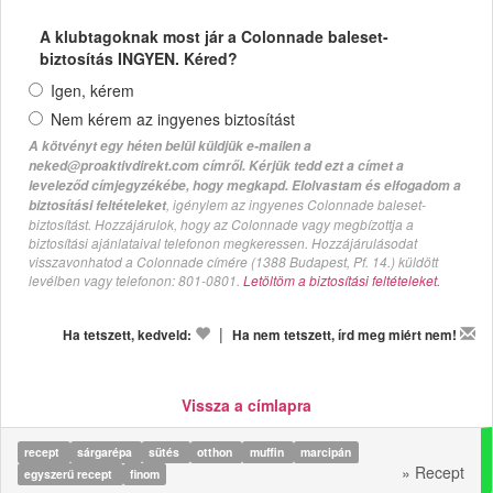
A klubtagoknak most jár a Colonnade baleset-
biztosítás INGYEN. Kéred?
Igen, kérem
Nem kérem az ingyenes biztosítást
A kötvényt egy héten belül küldjük e-mailen a
neked@proaktivdirekt.com címről. Kérjük tedd ezt a címet a
leveleződ címjegyzékébe, hogy megkapd. Elolvastam és elfogadom a
, igénylem az ingyenes Colonnade baleset-
biztosítási feltételeket
biztosítást. Hozzájárulok, hogy az Colonnade vagy megbízottja a
biztosítási ajánlataival telefonon megkeressen. Hozzájárulásodat
visszavonhatod a Colonnade címére (1388 Budapest, Pf. 14.) küldött
levélben vagy telefonon: 801-0801.
Letöltöm a biztosítási feltételeket.
|
Ha tetszett, kedveld:
Ha nem tetszett, írd meg miért nem!
Vissza a címlapra
recept
sárgarépa
sütés
otthon
muffin
marcipán
» Recept
egyszerű recept
finom