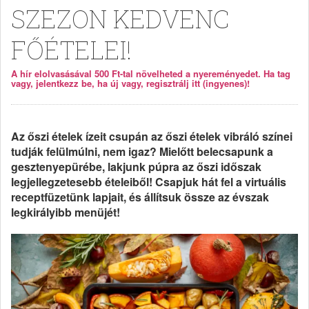
SZEZON KEDVENC
FŐÉTELEI!
A hír elolvasásával 500 Ft-tal növelheted a nyereményedet. Ha tag
vagy, jelentkezz be, ha új vagy, regisztrálj itt (ingyenes)!
Az őszi ételek ízeit csupán az őszi ételek vibráló színei
tudják felülmúlni, nem igaz? Mielőtt belecsapunk a
gesztenyepürébe, lakjunk púpra az őszi időszak
legjellegzetesebb ételeiből! Csapjuk hát fel a virtuális
receptfüzetünk lapjait, és állítsuk össze az évszak
legkirályibb menüjét!