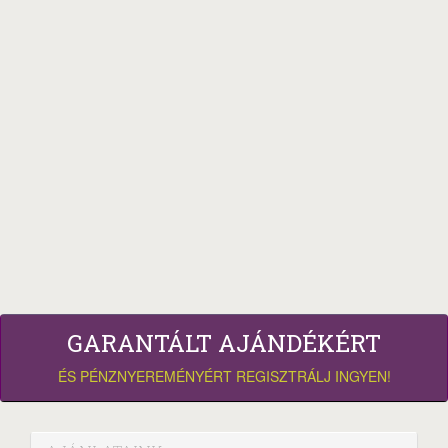
GARANTÁLT AJÁNDÉKÉRT
ÉS PÉNZNYEREMÉNYÉRT REGISZTRÁLJ INGYEN!