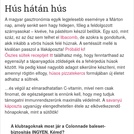
Hús hátán hús
A magyar gasztronómia egyik legjelesebb eseménye a Márton
nap, amely senkit sem hagy hidegen, főleg a feldolgozott
szárnyasokat – kivéve, ha pástétom készül belőlük. Egy szó, mint
száz, ez az ősz sem telhet el
libacomb
, de azokra is gondoltunk,
akik inkább a vörös húsok felé húznak. A sertéssült mellé is
kiválóan passzol a lilakáposzta!
Próbáld ki
!
Őszies sültek receptjeit itt
találhatsz még, hogy fenntarthasd az
egyensúlyt a tápanyagdús zöldségek és a fehérjedús húsok
között. Ha pedig kissé nagyobb adagot sikerülne készíteni, mint
amennyi rögtön elfogy,
húsos pizzatekercs
formájában új életet
adhatsz a sültnek.
…és végül az elmaradhatatlan C-vitamin, mivel nem csak
finomat, de egészségeset is ennünk kell, hogy meg tudjuk
támogatni immunrendszerünk maximális védelmét. A
savanyú
káposzta
ugyanúgy elengedhetetlen étele az elkövetkezendő
hónapoknak, mint a sütőtök!
A klubtagoknak most jár a Colonnade baleset-
biztosítás INGYEN. Kéred?