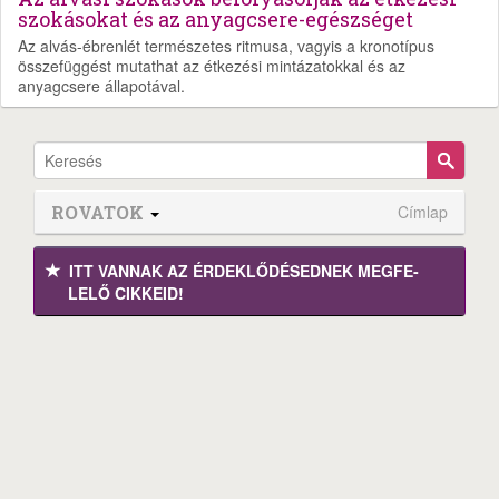
szokásokat és az anyagcsere-egészséget
Az alvás-ébrenlét természetes ritmusa, vagyis a kronotípus
összefüggést mutathat az étkezési mintázatokkal és az
anyagcsere állapotával.
ROVATOK
Címlap
ITT VANNAK AZ ÉRDEK­LŐDÉ­SEDNEK MEGFE­
LELŐ CIKKEID!