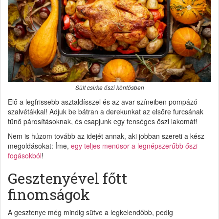
Sült csirke őszi köntösben
Elő a legfrissebb asztaldísszel és az avar színeiben pompázó
szalvétákkal! Adjuk be bátran a derekunkat az elsőre furcsának
tűnő párosításoknak, és csapjunk egy fenséges őszi lakomát!
Nem is húzom tovább az idejét annak, aki jobban szereti a kész
megoldásokat: Íme,
egy teljes menüsor a legnépszerűbb őszi
fogásokból
!
Gesztenyével főtt
finomságok
A gesztenye még mindig sütve a legkelendőbb, pedig