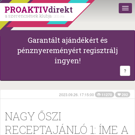
PROAKTIV
direkt
a szerencsések klubja
| 2011 óta
Garantált ajándékért és
pénznyereményért regisztrálj
ingyen!
?
2023.09.26. 17:15:00
11270
292
NAGY ŐSZI
RECEPTAJÁNLÓ 1: ÍME A