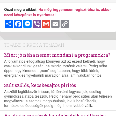
Oszd meg a cikket.
Ha még ingyenesen regisztrálsz is, akkor
ezzel készpénzt is nyerhetsz!
Megosztás
Facebook
Messenger
Viber
Gmail
Email
Copy
Link
TOVÁBBI CIKKEK A TÉMÁBAN
Miért jó néha nemet mondani a programokra?
A folyamatos elfoglaltság könnyen azt az érzést keltheti, hogy
csak akkor élünk igazán, ha mindig történik valami. Pedig néha
éppen egy kimondott „nem” segít abban, hogy több időnk,
energiánk és figyelmünk maradjon arra, ami valóban fontos.
Sült szőlős, kecskesajtos pirítós
A szőlőt legtöbbször frissen, fürtönként fogyasztjuk, esetleg
gyümölcssalátába tesszük. Pedig néhány perc sütés után teljesen
megváltozik: a szemek megpuhulnak, levük besűrűsödik,
természetes édességük pedig még intenzívebbé válik.
Az alvási szokások befolyásolják az étkezési