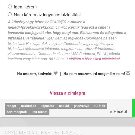
Igen, kérem
Nem kérem az ingyenes biztosítást
A kötvényt egy héten belül küldjük e-mailen a
neked@proaktivdirekt.com címről. Kérjük tedd ezt a címet a
leveleződ címjegyzékébe, hogy megkapd. Elolvastam és elfogadom a
, igénylem az ingyenes Colonnade baleset-
biztosítási feltételeket
biztosítást. Hozzájárulok, hogy az Colonnade vagy megbízottja a
biztosítási ajánlataival telefonon megkeressen. Hozzájárulásodat
visszavonhatod a Colonnade címére (1388 Budapest, Pf. 14.) küldött
levélben vagy telefonon: 801-0801.
Letöltöm a biztosítási feltételeket.
|
Ha tetszett, kedveld:
Ha nem tetszett, írd meg miért nem!
Vissza a címlapra
recept
szabadidő
káposzta
család
gesztenye
sütőtök
» Recept
őszi receptek
liba recept
OSZD MEG A CIKKET ÉS NYERJ...