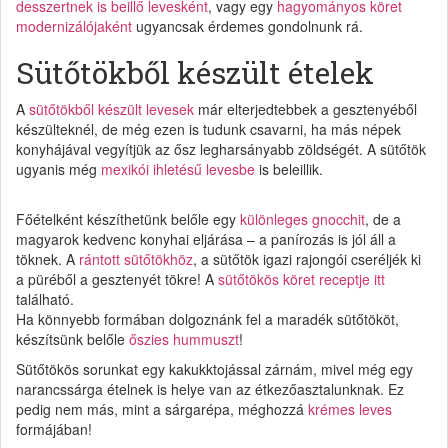
desszertnek is beillő levesként
, vagy egy
hagyományos köret
modernizálójaként
ugyancsak érdemes gondolnunk rá.
Sütőtökből készült ételek
A
sütőtökből készült levesek
már elterjedtebbek a gesztenyéből
készülteknél, de még ezen is tudunk csavarni, ha más népek
konyhájával vegyítjük az ősz legharsányabb zöldségét. A sütőtök
ugyanis még
mexikói ihletésű levesbe
is beleillik.
Főételként készíthetünk belőle egy
különleges gnocchit
, de a
magyarok kedvenc konyhai eljárása – a panírozás is jól áll a
töknek. A
rántott sütőtökhöz
, a sütőtök igazi rajongói cseréljék ki
a püréből a gesztenyét tökre! A
sütőtökös köret receptje itt
található.
Ha könnyebb formában dolgoznánk fel a maradék sütőtököt,
készítsünk belőle
őszies hummuszt
!
Sütőtökös sorunkat egy kakukktojással zárnám, mivel még egy
narancssárga ételnek is helye van az étkezőasztalunknak. Ez
pedig nem más, mint a sárgarépa, méghozzá
krémes leves
formájában!