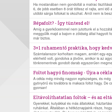
Ha mostanában nem gondoltál a matrac tisztításá
6, de jobb esetben 8 órát töltesz el rajta, ami idő
utóbbi sárga foltokat is okozhat. Arról nem is b
Répafolt? - Így tüntesd el!
Amíg a gyerkőceimmel nem jutottunk el a hozzátá
meggyűlik majd a bajom e zöldség által hagyott f
már biztos.
3+1 ruhamentő praktika, hogy ked
Számtalanszor korholtam magam, amiért egy-egy
elérhető volt, gondolva a jövőre, amikor is az agyo
tönkrementnek gondolt darab egyszerűen megment
Foltot hagyó finomság - Újra a cékl
A cékla még mindig nagyon egészséges, és még m
gyönyörű és továbbra is makacs foltot hagy. De 
gyorsan!
Eltávolíthatatlan foltok – és az eltá
Gyerekkel, kutyákkal és más állatokkal, háztartás
ruháinkat. Általában a hétköznapjaink része, hog