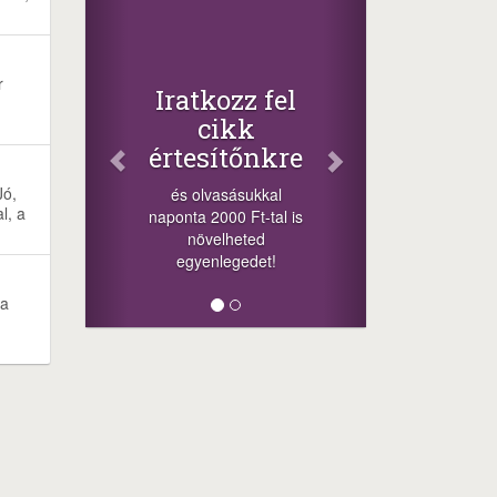
r
Iratkozz fel
cikk
értesítőnkre
Jó,
és olvasásukkal
l, a
naponta 2000 Ft-tal is
növelheted
egyenlegedet!
 a