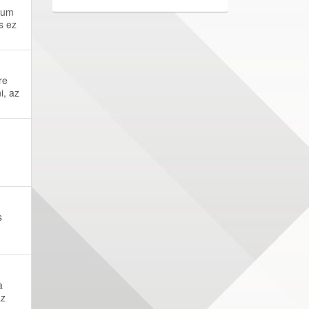
mum
s ez
re
i, az
s
a
az