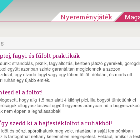
Nyereményjáték
Maga
ÁS
tej, fagyi és fűfolt praktikák
dunk: strandolás, piknik, fagylaltozás, kertben játszó gyerekek, görögd
kel együtt azonban szinte garantáltan megjelennek a szezon
dulat, egy olvadó fagyi vagy egy fűben töltött délután, és máris ott
ri ruhán egy újabb emlék.
esd el a foltot!
ett, hogy alig 1,5 nap alatt 4 kilónyi pici, lila bogyót tüntettünk el
apróságok elfogyasztásával együtt egyenes arányban nő a bogyeszokbó
pacák nem éppen a leghálásabbak!
 Így szedd ki a hajfestékfoltot a ruhákból!
en időt és pénzt spórolhatunk meg vele, ráadásul a saját tempónkban
z is tartogathat néhány kellemetlen meglepetést. Például, amikor a fes