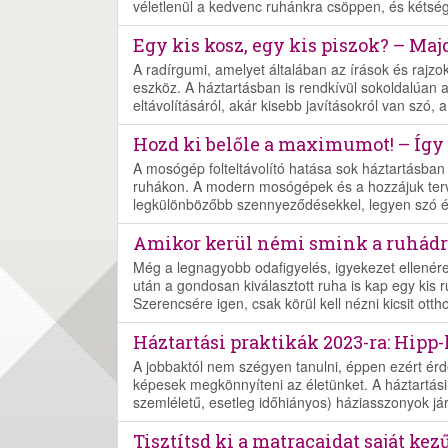
véletlenül a kedvenc ruhánkra csöppen, és kétség
Egy kis kosz, egy kis piszok? – Majd
A radírgumi, amelyet általában az írások és rajzo
eszköz. A háztartásban is rendkívül sokoldalúan 
eltávolításáról, akár kisebb javításokról van szó
Hozd ki belőle a maximumot! – Így l
A mosógép folteltávolító hatása sok háztartásban
ruhákon. A modern mosógépek és a hozzájuk terve
legkülönbözőbb szennyeződésekkel, legyen szó étel-
Amikor kerül némi smink a ruhádra 
Még a legnagyobb odafigyelés, igyekezet ellené
után a gondosan kiválasztott ruha is kap egy kis 
Szerencsére igen, csak körül kell nézni kicsit otth
Háztartási praktikák 2023-ra: Hipp
A jobbaktól nem szégyen tanulni, éppen ezért érde
képesek megkönnyíteni az életünket. A háztartá
szemléletű, esetleg időhiányos) háziasszonyok já
Tisztítsd ki a matracaidat saját kez