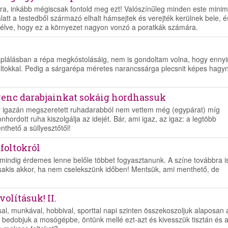
ra, inkább mégiscsak fontold meg ezt! Valószínűleg minden este mini
 alatt a testedből származó elhalt hámsejtek és verejték kerülnek bele, é
eszélve, hogy ez a környezet nagyon vonzó a poratkák számára.
plálásban a répa megkóstolásáig, nem is gondoltam volna, hogy ennyi
oltokkal. Pedig a sárgarépa méretes narancssárga plecsnit képes hagyn
venc darabjainkat sokáig hordhassuk
 igazán megszeretett ruhadarabból nem vettem még (egypárat) míg
nhordott ruha kiszolgálja az idejét. Bár, ami igaz, az igaz: a legtöbb
hető a süllyesztőtől!
afoltokról
indig érdemes lenne belőle többet fogyasztanunk. A színe továbbra i
csakis akkor, ha nem cselekszünk időben! Mentsük, ami menthető, de
volításuk! II.
sal, munkával, hobbival, sporttal napi szinten összekoszoljuk alaposan 
y bedobjuk a mosógépbe, öntünk mellé ezt-azt és kivesszük tisztán és 