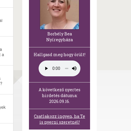
ai
Borbély Bea
Nyíregyháza
 a
t a
Hallgasd meg hogy örült!
s
k?
A következő nyertes
hirdetés dátuma:
2026.09.16.
yek
Csatlakozz ingyen, ha Te
is nyerni szeretnél!