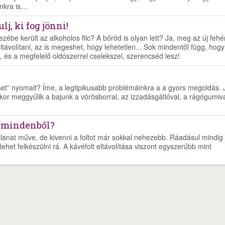
ánkra is…
lj, ki fog jönni!
kezébe került az alkoholos filc? A bőröd is olyan lett? Ja, meg az új fehé
 eltávolítani, az is megeshet, hogy lehetetlen... Sok mindentől függ, hogy
, és a megfelelő oldószerrel cselekszel, szerencséd lesz!
leset” nyomait? Íme, a legtipikusabb problémáinkra a a gyors megoldás. 
kor meggyűlik a bajunk a vörösborral, az izzadásgátlóval, a rágógumiva
e mindenből?
lanat műve, de kivenni a foltot már sokkal nehezebb. Ráadásul mindig
het felkészülni rá. A kávéfolt eltávolítása viszont egyszerűbb mint