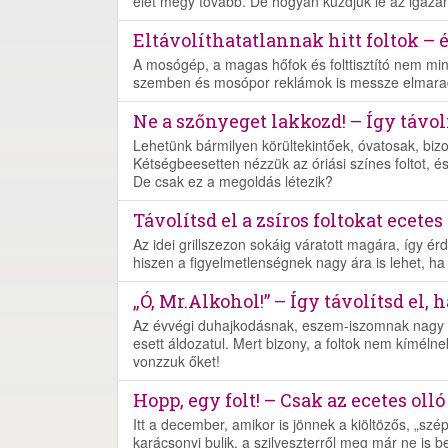
élet megy tovább. De hogyan küzdjük le az igazá
Eltávolíthatatlannak hitt foltok – és
A mosógép, a magas hőfok és folttisztító nem mi
szemben és mosópor reklámok is messze elmaradna
Ne a szőnyeget lakkozd! – Így távol
Lehetünk bármilyen körültekintőek, óvatosak, bi
Kétségbeesetten nézzük az óriási színes foltot, 
De csak ez a megoldás létezik?
Távolítsd el a zsíros foltokat ecetes
Az idei grillszezon sokáig váratott magára, így 
hiszen a figyelmetlenségnek nagy ára is lehet, h
„Ó, Mr.Alkohol!” – Így távolítsd el, 
Az évvégi duhajkodásnak, eszem-iszomnak nagy va
esett áldozatul. Mert bizony, a foltok nem kíméln
vonzzuk őket!
Hopp, egy folt! – Csak az ecetes olló
Itt a december, amikor is jönnek a kiöltözős, „sz
karácsonyi bulik, a szilveszterről meg már ne is