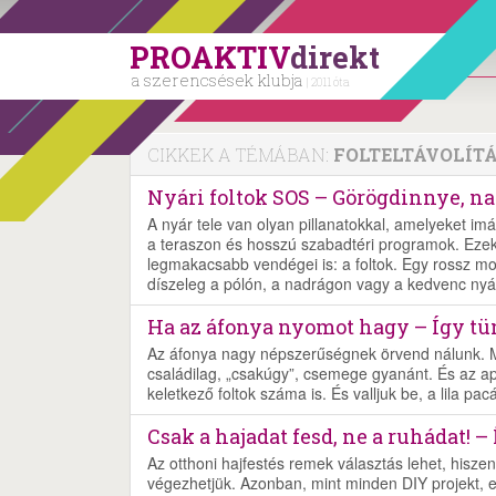
PROAKTIV
direkt
a szerencsések klubja
| 2011 óta
CIKKEK A TÉMÁBAN:
FOLTELTÁVOLÍT
Nyári foltok SOS – Görögdinnye, nap
A nyár tele van olyan pillanatokkal, amelyeket imá
a teraszon és hosszú szabadtéri programok. Ezek
legmakacsabb vendégei is: a foltok. Egy rossz moz
díszeleg a pólón, a nadrágon vagy a kedvenc nyá
Ha az áfonya nyomot hagy – Így tünt
Az áfonya nagy népszerűségnek örvend nálunk. Meges
családilag, „csakúgy”, csemege gyanánt. És az 
keletkező foltok száma is. És valljuk be, a lila 
Csak a hajadat fesd, ne a ruhádat! –
Az otthoni hajfestés remek választás lehet, hisz
végezhetjük. Azonban, mint minden DIY projekt, e