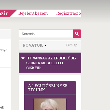
zin
Bejelentkezem
Regisztráció
ROVATOK
Címlap
innye
ITT VANNAK AZ ÉRDEK­LŐDÉ­
SEDNEK MEGFE­LELŐ
CIKKEID!
l
A LEG­U­TÓB­BI NYER­
TE­SÜNK
ték