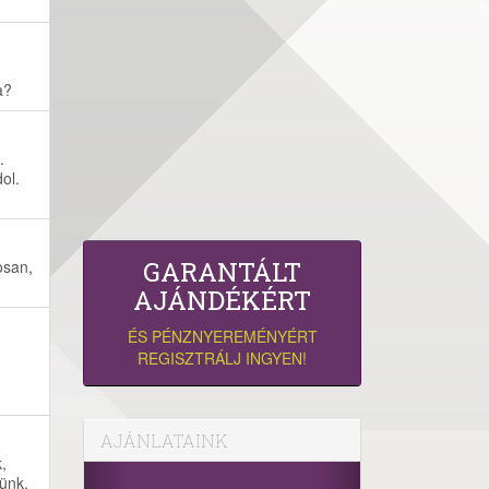
a?
.
ol.
GARANTÁLT
osan,
AJÁNDÉKÉRT
ÉS PÉNZNYEREMÉNYÉRT
REGISZTRÁLJ INGYEN!
AJÁNLATAINK
,
zünk,