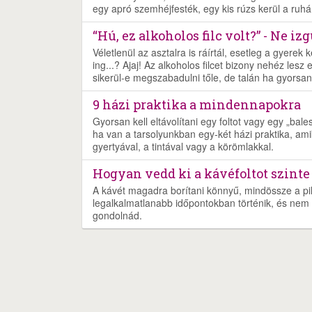
egy apró szemhéjfesték, egy kis rúzs kerül a ruh
“Hú, ez alkoholos filc volt?” - Ne izgu
Véletlenül az asztalra is ráírtál, esetleg a gyerek 
ing...? Ajaj! Az alkoholos filcet bizony nehéz lesz
sikerül-e megszabadulni tőle, de talán ha gyorsan
9 házi praktika a mindennapokra
Gyorsan kell eltávolítani egy foltot vagy egy „ba
ha van a tarsolyunkban egy-két házi praktika, ami
gyertyával, a tintával vagy a körömlakkal.
Hogyan vedd ki a kávéfoltot szint
A kávét magadra borítani könnyű, mindössze a pil
legalkalmatlanabb időpontokban történik, és nem le
gondolnád.