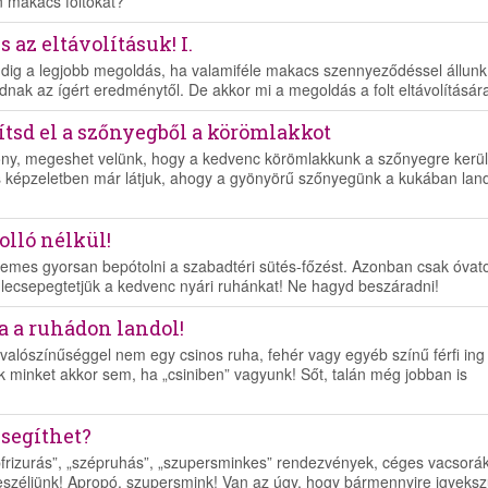
n makacs foltokat?
 az eltávolításuk! I.
ndig a legjobb megoldás, ha valamiféle makacs szennyeződéssel állunk
k az ígért eredménytől. De akkor mi a megoldás a folt eltávolításár
ítsd el a szőnyegből a körömlakkot
zony, megeshet velünk, hogy a kedvenc körömlakkunk a szőnyegre kerül
és képzeletben már látjuk, ahogy a gyönyörű szőnyegünk a kukában land
 olló nélkül!
érdemes gyorsan bepótolni a szabadtéri sütés-főzést. Azonban csak óvat
a lecsepegtetjük a kedvenc nyári ruhánkat! Ne hagyd beszáradni!
ha a ruhádon landol!
lószínűséggel nem egy csinos ruha, fehér vagy egyéb színű férfi ing
ek minket akkor sem, ha „csiniben” vagyunk! Sőt, talán még jobban is
 segíthet?
épfrizurás”, „szépruhás”, „szupersminkes” rendezvények, céges vacsorák
 beszéljünk! Apropó, szupersmink! Van az úgy, hogy bármennyire igyeks