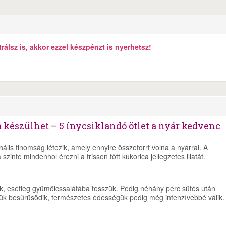
álsz is, akkor ezzel készpénzt is nyerhetsz!
 készülhet – 5 ínycsiklandó ötlet a nyár kedvenc
lis finomság létezik, amely ennyire összeforrt volna a nyárral. A
zinte mindenhol érezni a frissen főtt kukorica jellegzetes illatát.
juk, esetleg gyümölcssalátába tesszük. Pedig néhány perc sütés után
ük besűrűsödik, természetes édességük pedig még intenzívebbé válik.