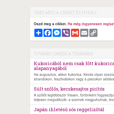
OSZD MEG A CIKKET ÉS NYERJ...
Oszd meg a cikket.
Ha még ingyenesen regisztr
Megosztás
Facebook
Messenger
Viber
Gmail
Email
Copy
Link
TOVÁBBI CIKKEK A TÉMÁBAN
Kukoricából nem csak főtt kukorica
alapanyagából
Ha augusztus, akkor kukorica. Kevés olyan szezoná
strandokon, fesztiválokon vagy a piacokon sétálva s
Sült szőlős, kecskesajtos pirítós
A szőlőt legtöbbször frissen, fürtönként fogyaszt
teljesen megváltozik: a szemek megpuhulnak, lev
Japán ihletésű sós reggelizőtál