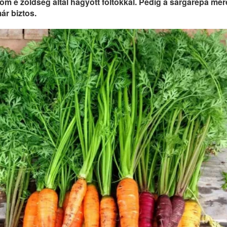
om e zöldség által hagyott foltokkal. Pedig a sárgarépa mér
ár biztos.