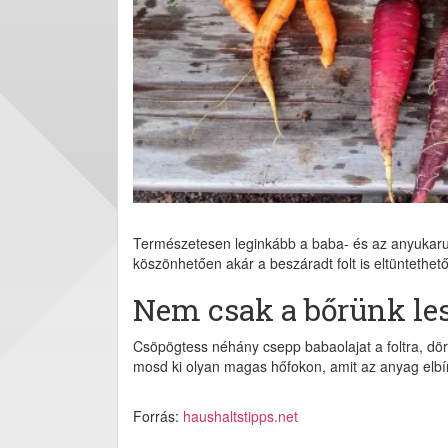
Természetesen leginkább a baba- és az anyukaruhá
köszönhetően akár a beszáradt folt is eltüntethető
Nem csak a bőrünk les
Csöpögtess néhány csepp babaolajat a foltra, dör
mosd ki olyan magas hőfokon, amit az anyag elbír
Forrás:
haushaltstipps.net