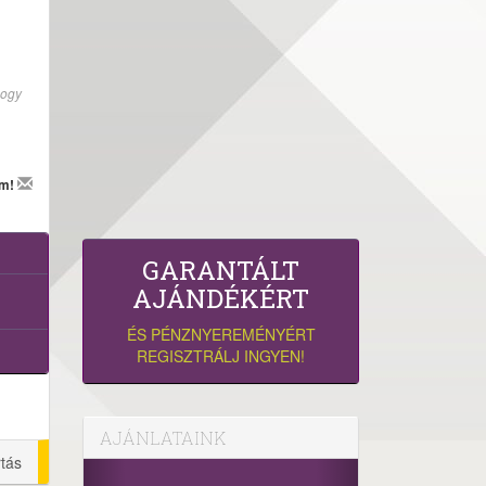
hogy
em!
GARANTÁLT
AJÁNDÉKÉRT
ÉS PÉNZNYEREMÉNYÉRT
REGISZTRÁLJ INGYEN!
AJÁNLATAINK
rtás