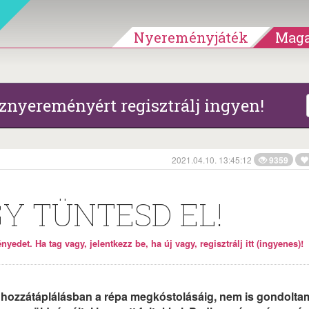
Nyereményjáték
Maga
znyereményért regisztrálj ingyen!
2021.04.10. 13:45:12
9359
GY TÜNTESD EL!
yedet. Ha tag vagy, jelentkezz be, ha új vagy, regisztrálj itt (ingyenes)!
 hozzátáplálásban a répa megkóstolásáig, nem is gondolta