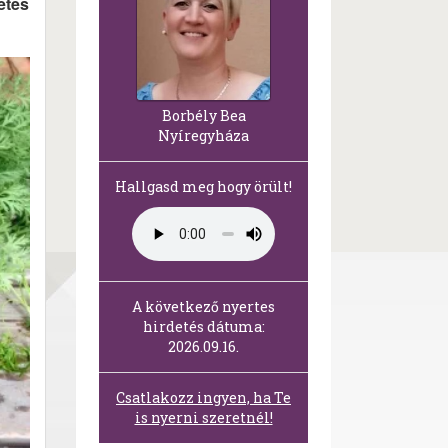
etes
Borbély Bea
Nyíregyháza
Hallgasd meg hogy örült!
A következő nyertes
hirdetés dátuma:
2026.09.16.
Csatlakozz ingyen, ha Te
is nyerni szeretnél!