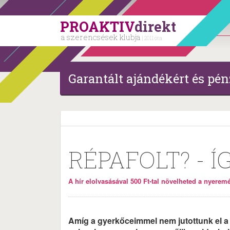
PROAKTIV
direkt
a szerencsések klubja
| 2011 óta
Garantált ajándékért és pén
RÉPAFOLT? - Í
A hír elolvasásával 500 Ft-tal növelheted a nyeremén
Amíg a gyerkőceimmel nem jutottunk el a