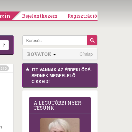
zin
Bejelentkezem
Regisztráció
?
ROVATOK
Címlap
210
ITT VANNAK AZ ÉRDEK­LŐDÉ­
SEDNEK MEGFE­LELŐ
CIKKEID!
A LEG­U­TÓB­BI NYER­
TE­SÜNK
m