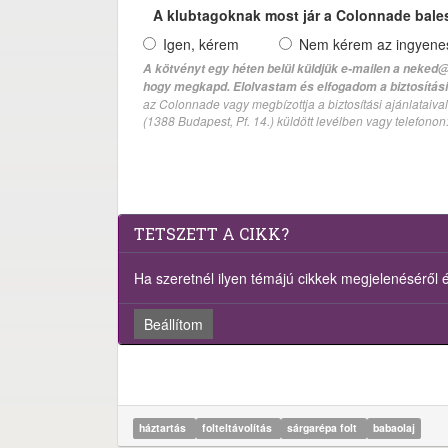
A klubtagoknak most jár a Colonnade bale
Igen, kérem
Nem kérem az ingyenes 
A kötvényt egy héten belül küldjük e-mailen a neked@
hogy megkapd. Elolvastam és elfogadom a biztosítási 
az Colonnade vagy megbízottja a biztosítási ajánlatai
(1388 Budapest, Pf. 14.) küldött levélben vagy telefono
TETSZETT A CIKK?
Ha szeretnél ilyen témájú cikkek megjelenéséről ért
Beállítom
háztartás
folteltávolítás
sárgarépa folt
babaolaj