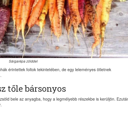
Sárgarépa zölddel
k érintettek foltok tekintetében, de egy leleményes ötletnek
.
z tőle bársonyos
zsöld bele az anyagba, hogy a legmélyebb részekbe is kerüljön. Ezutá
.