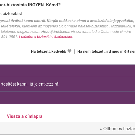
set-biztosítás INGYEN. Kéred?
biztosítást
proaktivdirekt.com címről. Kérjük tedd ezt a címet a leveleződ címjegyzékébe,
, igénylem az ingyenes Colonnade baleset-biztosítást. Hozzájárulok, 
feltételeket
val telefonon megkeressen. Hozzájárulásodat visszavonhatod a Colonnade címére
n: 801-0801.
Letöltöm a biztosítási feltételeket.
|
Ha tetszett, kedveld:
Ha nem tetszett, írd meg miért n
esítést kapni, itt jelentkezz rá!
Vissza a címlapra
» Otthon és házta