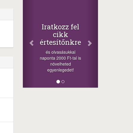
Faceb
Oszd m
cikkein
+1.000.000 
Iratkozz fel
-nyeremény növ
cikk
a szerencsé
értesítőnkre
sorsolás nap
cikkek alján t
és olvasásukkal
megosztá
naponta 2000 Ft-tal is
lehetőséget. Lá
növelheted
minket!
egyenlegedet!