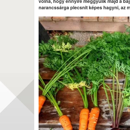
volna, hogy ennyire meggyűlik majd a baj
narancssárga plecsnit képes hagyni, az m