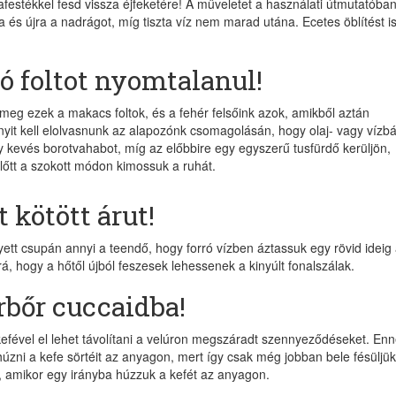
festékkel fesd vissza éjfeketére! A műveletet a használati útmutatóba
a és újra a nadrágot, míg tiszta víz nem marad utána. Ecetes öblítést i
zó foltot nyomtalanul!
meg ezek a makacs foltok, és a fehér felsőink azok, amikből aztán
nyit kell elolvasnunk az alapozónk csomagolásán, hogy olaj- vagy vízb
y kevés borotvahabot, míg az előbbire egy egyszerű tusfürdő kerüljön,
előtt a szokott módon kimossuk a ruhát.
 kötött árut!
lyett csupán annyi a teendő, hogy forró vízben áztassuk egy rövid ideig
 rá, hogy a hőtől újból feszesek lehessenek a kinyúlt fonalszálak.
úrbőr cuccaidba!
kefével el lehet távolítani a velúron megszáradt szennyeződéseket. En
zni a kefe sörtéit az anyagon, mert így csak még jobban bele fésüljük
 amikor egy irányba húzzuk a kefét az anyagon.