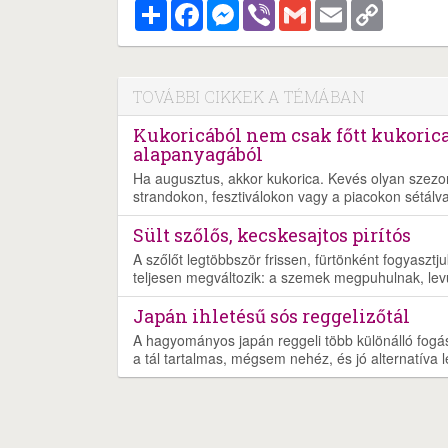
Megosztás
Facebook
Messenger
Viber
Gmail
Email
Copy
Link
TOVÁBBI CIKKEK A TÉMÁBAN
Kukoricából nem csak főtt kukorica
alapanyagából
Ha augusztus, akkor kukorica. Kevés olyan szezoná
strandokon, fesztiválokon vagy a piacokon sétálva s
Sült szőlős, kecskesajtos pirítós
A szőlőt legtöbbször frissen, fürtönként fogyaszt
teljesen megváltozik: a szemek megpuhulnak, lev
Japán ihletésű sós reggelizőtál
A hagyományos japán reggeli több különálló fogásb
a tál tartalmas, mégsem nehéz, és jó alternatíva 