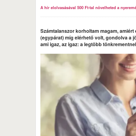
A hír elolvasásával 500 Ft-tal növelheted a nyeremén
Számtalanszor korholtam magam, amiért 
(egypárat) míg elérhető volt, gondolva a j
ami igaz, az igaz: a legtöbb tönkrementn