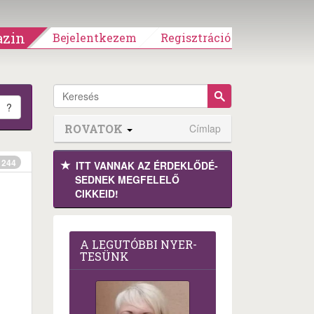
zin
Bejelentkezem
Regisztráció
?
ROVATOK
Címlap
244
ITT VANNAK AZ ÉRDEK­LŐDÉ­
SEDNEK MEGFE­LELŐ
CIKKEID!
A LEG­U­TÓB­BI NYER­
TE­SÜNK