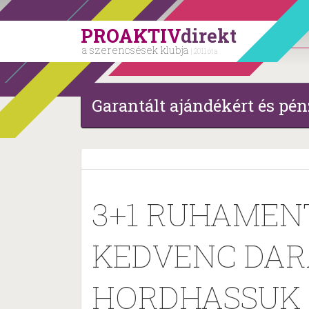
PROAKTIV
direkt
a szerencsések klubja
| 2011 óta
Garantált ajándékért és pén
3+1 RUHAMEN
KEDVENC DAR
HORDHASSUK