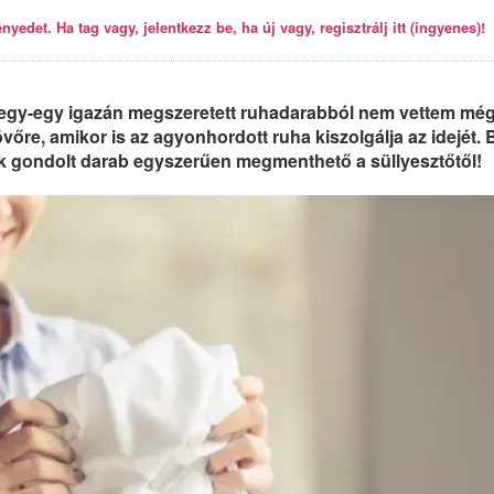
yedet. Ha tag vagy, jelentkezz be, ha új vagy, regisztrálj itt (ingyenes)!
egy-egy igazán megszeretett ruhadarabból nem vettem mé
övőre, amikor is az agyonhordott ruha kiszolgálja az idejét. B
ek gondolt darab egyszerűen megmenthető a süllyesztőtől!