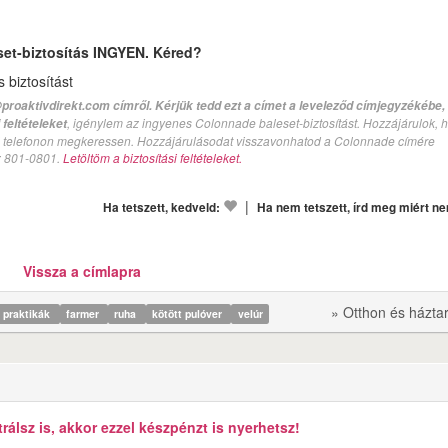
set-biztosítás INGYEN. Kéred?
biztosítást
proaktivdirekt.com címről. Kérjük tedd ezt a címet a leveleződ címjegyzékébe,
, igénylem az ingyenes Colonnade baleset-biztosítást. Hozzájárulok, 
feltételeket
val telefonon megkeressen. Hozzájárulásodat visszavonhatod a Colonnade címére
n: 801-0801.
Letöltöm a biztosítási feltételeket.
|
Ha tetszett, kedveld:
Ha nem tetszett, írd meg miért n
Vissza a címlapra
» Otthon és házta
praktikák
farmer
ruha
kötött pulóver
velúr
álsz is, akkor ezzel készpénzt is nyerhetsz!