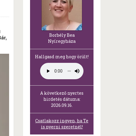
g
Borbély Bea
ár,
Nyíregyháza
Hallgasd meg hogy örült!
A következő nyertes
hirdetés dátuma:
2026.09.16.
Csatlakozz ingyen, ha Te
is nyerni szeretnél!