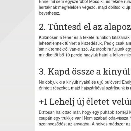
Ennél mi sem egyszerűbb! Mosd ki, és fekete ruha
leírtaknak megfelelően végezd, majd öblítsd ki újr
bevethetsz.
2. Tüntesd el az alapo
Különösen a fehér és a fekete ruhákon látszanak 
lehetetlennek tűnhet a kiszedésük. Pedig csak an
smink termékről van-e szó. Az utóbbira fújjunk eg
mindkettőt bő 10 percig hagyjuk hatni a folton mi
3. Kapd össze a kinyúlt
Ne dobjuk ki a kinyúlt nyakú és ujjú pulóvert! Ehe
érintett részeket, majd hajszárítóval szárítsunk is
+1 Lehelj új életet vel
Biztosan hallottad már, hogy egy puhább sörtéjű 
csupán egy trükkje van! Nem szabad oda-vissza hú
szennyeződést az anyagba. A helyes módszer az,