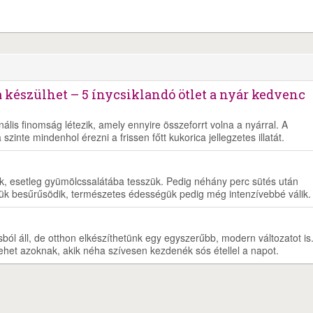
 készülhet – 5 ínycsiklandó ötlet a nyár kedvenc
lis finomság létezik, amely ennyire összeforrt volna a nyárral. A
zinte mindenhol érezni a frissen főtt kukorica jellegzetes illatát.
juk, esetleg gyümölcssalátába tesszük. Pedig néhány perc sütés után
ük besűrűsödik, természetes édességük pedig még intenzívebbé válik.
ól áll, de otthon elkészíthetünk egy egyszerűbb, modern változatot is
lehet azoknak, akik néha szívesen kezdenék sós étellel a napot.