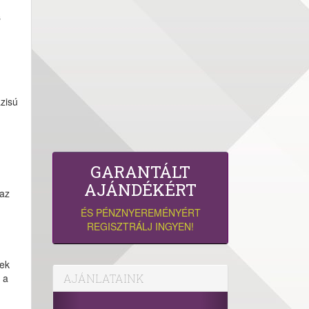
n
s
ázisú
GARANTÁLT
AJÁNDÉKÉRT
 az
ÉS PÉNZNYEREMÉNYÉRT
REGISZTRÁLJ INGYEN!
nek
 a
AJÁNLATAINK