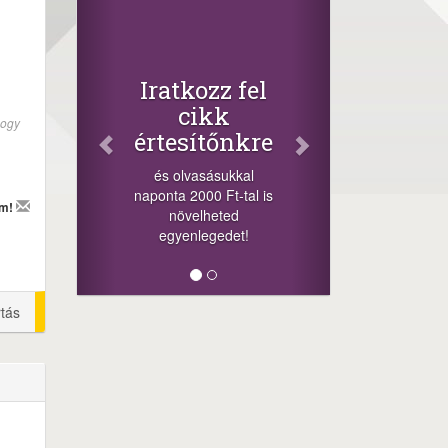
Faceb
Oszd m
cikkein
+1.000.000 
Iratkozz fel
-nyeremény növ
cikk
hogy
a szerencsé
értesítőnkre
sorsolás nap
cikkek alján t
és olvasásukkal
megosztá
naponta 2000 Ft-tal is
lehetőséget. Lá
em!
növelheted
minket!
egyenlegedet!
rtás