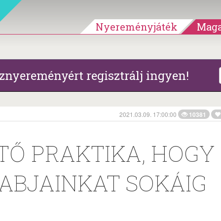
Nyereményjáték
Maga
znyereményért regisztrálj ingyen!
2021.03.09. 17:00:00
10381
TŐ PRAKTIKA, HOGY
ABJAINKAT SOKÁIG