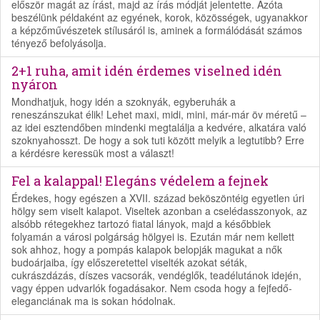
először magát az írást, majd az írás módját jelentette. Azóta
beszélünk példaként az egyének, korok, közösségek, ugyanakkor
a képzőművészetek stílusáról is, aminek a formálódását számos
tényező befolyásolja.
2+1 ruha, amit idén érdemes viselned idén
nyáron
Mondhatjuk, hogy idén a szoknyák, egyberuhák a
reneszánszukat élik! Lehet maxi, midi, mini, már-már öv méretű –
az idei esztendőben mindenki megtalálja a kedvére, alkatára való
szoknyahosszt. De hogy a sok tuti között melyik a legtutibb? Erre
a kérdésre keressük most a választ!
Fel a kalappal! Elegáns védelem a fejnek
Érdekes, hogy egészen a XVII. század beköszöntéig egyetlen úri
hölgy sem viselt kalapot. Viseltek azonban a cselédasszonyok, az
alsóbb rétegekhez tartozó fiatal lányok, majd a későbbiek
folyamán a városi polgárság hölgyei is. Ezután már nem kellett
sok ahhoz, hogy a pompás kalapok belopják magukat a nők
budoárjaiba, így előszeretettel viselték azokat séták,
cukrászdázás, díszes vacsorák, vendéglők, teadélutánok idején,
vagy éppen udvarlók fogadásakor. Nem csoda hogy a fejfedő-
eleganciának ma is sokan hódolnak.