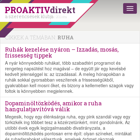
PROAKTIV
direkt
a szerencsések klubja
| 2011 óta
CIKKEK A TÉMÁBAN:
RUHA
Ruhák kezelése nyáron – Izzadás, mosás,
frissesség tippek
A nyár könnyedebb ruhákat, több szabadtéri programot és
rengeteg napsütést hoz magával – de együtt jár egy kevésbé
kedvelt jelenséggel is: az izzadással. A meleg hónapokban a
ruhák sokkal gyorsabban veszítenek a frissességükből,
gyakrabban kell mosni őket, és bizony a kellemetlen szagok vagy
foltok is könnyebben megjelennek.
Dopaminöltözködés, amikor a ruha
hangulatjavítóvá válik
Megesik, hogy egy élénksárga ruha, egy pink szandál vagy egy
türkizkék ing többet tesz a közérzetünkért, mint gondolnánk. Az
utóbbi évek egyik legizgalmasabb divatirányzata, a
dopaminöltözködés pontosan erre épít: olyan színeket, mintákat
és ruhadarabokat választunk, amelyek örömet okoznak,