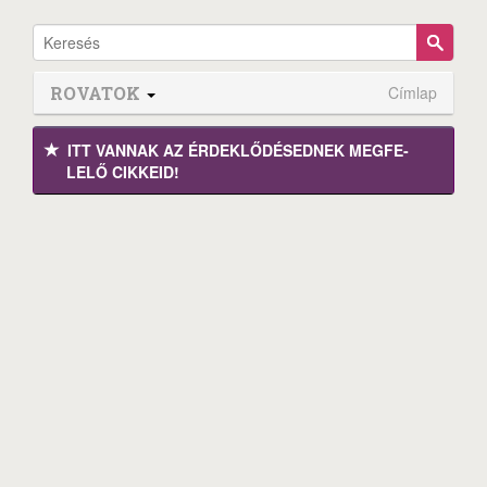
ROVATOK
Címlap
ITT VANNAK AZ ÉRDEK­LŐDÉ­SEDNEK MEGFE­
LELŐ CIKKEID!