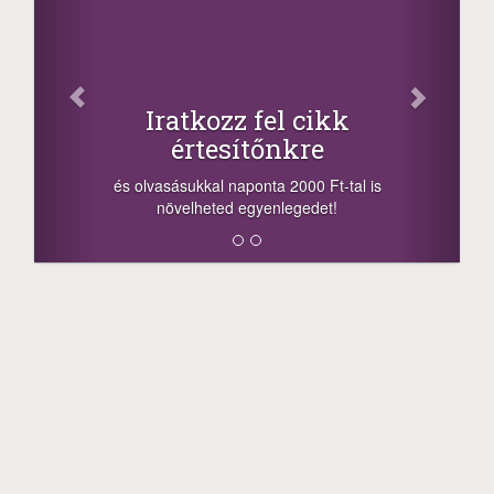
Facebook
Oszd meg cikkeinket
+1.000.000 Ft...
-nyeremény növelés jár a szerencsésnek
a sorsolás napján! A cikkek alján találsz
l is
megosztási lehetőséget. Lájkolj is minket!