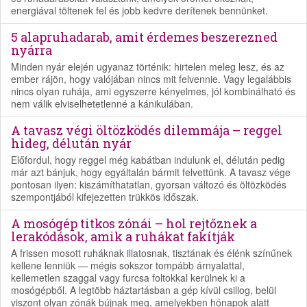
energiával töltenek fel és jobb kedvre derítenek bennünket.
5 alapruhadarab, amit érdemes beszerezned
nyárra
Minden nyár elején ugyanaz történik: hirtelen meleg lesz, és az
ember rájön, hogy valójában nincs mit felvennie. Vagy legalábbis
nincs olyan ruhája, ami egyszerre kényelmes, jól kombinálható és
nem válik elviselhetetlenné a kánikulában.
A tavasz végi öltözködés dilemmája – reggel
hideg, délután nyár
Előfordul, hogy reggel még kabátban indulunk el, délután pedig
már azt bánjuk, hogy egyáltalán bármit felvettünk. A tavasz vége
pontosan ilyen: kiszámíthatatlan, gyorsan változó és öltözködés
szempontjából kifejezetten trükkös időszak.
A mosógép titkos zónái – hol rejtőznek a
lerakódások, amik a ruhákat fakítják
A frissen mosott ruháknak illatosnak, tisztának és élénk színűnek
kellene lenniük — mégis sokszor tompább árnyalattal,
kellemetlen szaggal vagy furcsa foltokkal kerülnek ki a
mosógépből. A legtöbb háztartásban a gép kívül csillog, belül
viszont olyan zónák bújnak meg, amelyekben hónapok alatt