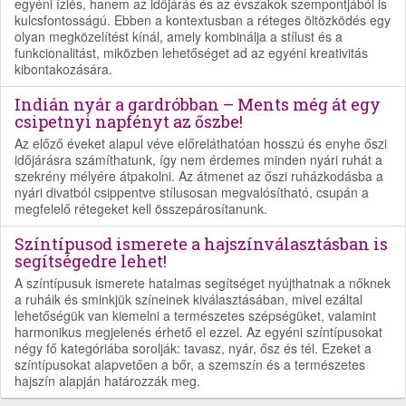
egyéni ízlés, hanem az időjárás és az évszakok szempontjából is
kulcsfontosságú. Ebben a kontextusban a réteges öltözködés egy
olyan megközelítést kínál, amely kombinálja a stílust és a
funkcionalitást, miközben lehetőséget ad az egyéni kreativitás
kibontakozására.
Indián nyár a gardróbban – Ments még át egy
csipetnyi napfényt az őszbe!
Az előző éveket alapul véve előreláthatóan hosszú és enyhe őszi
időjárásra számíthatunk, így nem érdemes minden nyári ruhát a
szekrény mélyére átpakolni. Az átmenet az őszi ruházkodásba a
nyári divatból csippentve stílusosan megvalósítható, csupán a
megfelelő rétegeket kell összepárosítanunk.
Színtípusod ismerete a hajszínválasztásban is
segítségedre lehet!
A színtípusuk ismerete hatalmas segítséget nyújthatnak a nőknek
a ruháik és sminkjük színeinek kiválasztásában, mivel ezáltal
lehetőségük van kiemelni a természetes szépségüket, valamint
harmonikus megjelenés érhető el ezzel. Az egyéni színtípusokat
négy fő kategóriába sorolják: tavasz, nyár, ősz és tél. Ezeket a
színtípusokat alapvetően a bőr, a szemszín és a természetes
hajszín alapján határozzák meg.