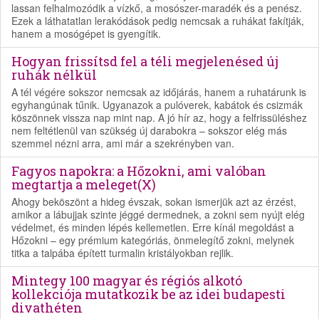
lassan felhalmozódik a vízkő, a mosószer-maradék és a penész.
Ezek a láthatatlan lerakódások pedig nemcsak a ruhákat fakítják,
hanem a mosógépet is gyengítik.
Hogyan frissítsd fel a téli megjelenésed új
ruhák nélkül
A tél végére sokszor nemcsak az időjárás, hanem a ruhatárunk is
egyhangúnak tűnik. Ugyanazok a pulóverek, kabátok és csizmák
köszönnek vissza nap mint nap. A jó hír az, hogy a felfrissüléshez
nem feltétlenül van szükség új darabokra – sokszor elég más
szemmel nézni arra, ami már a szekrényben van.
Fagyos napokra: a Hőzokni, ami valóban
megtartja a meleget(X)
Ahogy beköszönt a hideg évszak, sokan ismerjük azt az érzést,
amikor a lábujjak szinte jéggé dermednek, a zokni sem nyújt elég
védelmet, és minden lépés kellemetlen. Erre kínál megoldást a
Hőzokni – egy prémium kategóriás, önmelegítő zokni, melynek
titka a talpába épített turmalin kristályokban rejlik.
Mintegy 100 magyar és régiós alkotó
kollekciója mutatkozik be az idei budapesti
divathéten