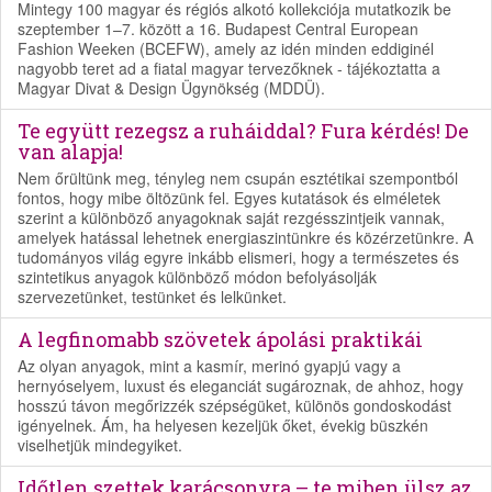
Mintegy 100 magyar és régiós alkotó kollekciója mutatkozik be
szeptember 1–7. között a 16. Budapest Central European
Fashion Weeken (BCEFW), amely az idén minden eddiginél
nagyobb teret ad a fiatal magyar tervezőknek - tájékoztatta a
Magyar Divat & Design Ügynökség (MDDÜ).
Te együtt rezegsz a ruháiddal? Fura kérdés! De
van alapja!
Nem őrültünk meg, tényleg nem csupán esztétikai szempontból
fontos, hogy mibe öltözünk fel. Egyes kutatások és elméletek
szerint a különböző anyagoknak saját rezgésszintjeik vannak,
amelyek hatással lehetnek energiaszintünkre és közérzetünkre. A
tudományos világ egyre inkább elismeri, hogy a természetes és
szintetikus anyagok különböző módon befolyásolják
szervezetünket, testünket és lelkünket.
A legfinomabb szövetek ápolási praktikái
Az olyan anyagok, mint a kasmír, merinó gyapjú vagy a
hernyóselyem, luxust és eleganciát sugároznak, de ahhoz, hogy
hosszú távon megőrizzék szépségüket, különös gondoskodást
igényelnek. Ám, ha helyesen kezeljük őket, évekig büszkén
viselhetjük mindegyiket.
Időtlen szettek karácsonyra – te miben ülsz az