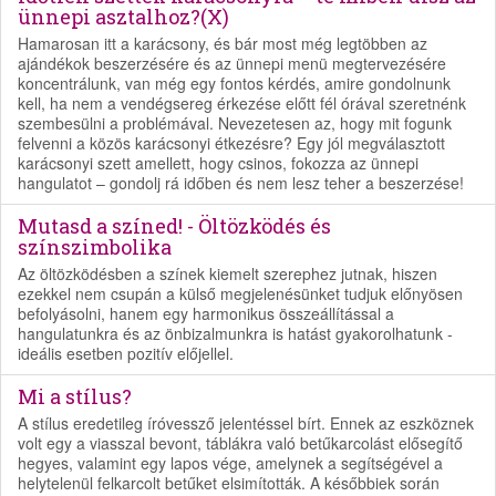
ünnepi asztalhoz?(X)
Hamarosan itt a karácsony, és bár most még legtöbben az
ajándékok beszerzésére és az ünnepi menü megtervezésére
koncentrálunk, van még egy fontos kérdés, amire gondolnunk
kell, ha nem a vendégsereg érkezése előtt fél órával szeretnénk
szembesülni a problémával. Nevezetesen az, hogy mit fogunk
felvenni a közös karácsonyi étkezésre? Egy jól megválasztott
karácsonyi szett amellett, hogy csinos, fokozza az ünnepi
hangulatot – gondolj rá időben és nem lesz teher a beszerzése!
Mutasd a színed! - Öltözködés és
színszimbolika
Az öltözködésben a színek kiemelt szerephez jutnak, hiszen
ezekkel nem csupán a külső megjelenésünket tudjuk előnyösen
befolyásolni, hanem egy harmonikus összeállítással a
hangulatunkra és az önbizalmunkra is hatást gyakorolhatunk -
ideális esetben pozitív előjellel.
Mi a stílus?
A stílus eredetileg íróvessző jelentéssel bírt. Ennek az eszköznek
volt egy a viasszal bevont, táblákra való betűkarcolást elősegítő
hegyes, valamint egy lapos vége, amelynek a segítségével a
helytelenül felkarcolt betűket elsimították. A későbbiek során