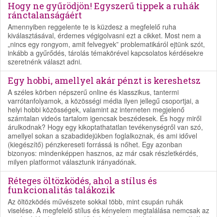
Hogy ne gyűrödjön! Egyszerű tippek a ruhák
ránctalanságáért
Amennyiben reggelente te is küzdesz a megfelelő ruha
kiválasztásával, érdemes végigolvasni ezt a cikket. Most nem a
„nincs egy rongyom, amit felvegyek” problematikáról ejtünk szót,
inkább a gyűrődés, tárolás témakörével kapcsolatos kérdésekre
szeretnénk választ adni.
Egy hobbi, amellyel akár pénzt is kereshetsz
A széles körben népszerű online és klasszikus, tantermi
varrótanfolyamok, a közösségi média ilyen jellegű csoportjai, a
helyi hobbi közösségek, valamint az interneten megjelenő
számtalan videós tartalom igencsak beszédesek. És hogy miről
árulkodnak? Hogy egy kikoptathatatlan tevékenységről van szó,
amellyel sokan a szabadidejükben foglalkoznak, és ami idővel
(kiegészítő) pénzkereseti forrássá is nőhet. Egy azonban
bizonyos: mindenképpen hasznos, az már csak részletkérdés,
milyen platformot választunk irányadónak.
Réteges öltözködés, ahol a stílus és
funkcionalitás talákozik
Az öltözködés művészete sokkal több, mint csupán ruhák
viselése. A megfelelő stílus és kényelem megtalálása nemcsak az