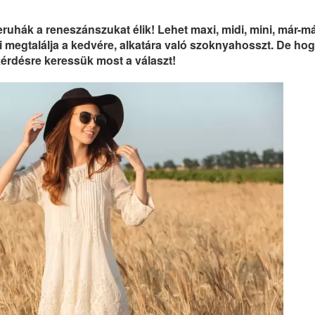
uhák a reneszánszukat élik! Lehet maxi, midi, mini, már-m
 megtalálja a kedvére, alkatára való szoknyahosszt. De hog
 kérdésre keressük most a választ!