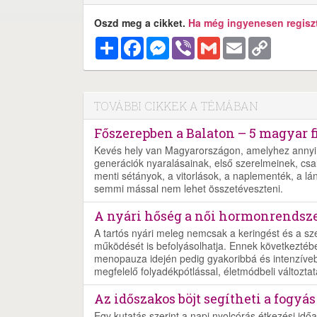
Oszd meg a cikket.
Ha még ingyenesen regisztr
Megosztás
Facebook
Messenger
Viber
Gmail
Email
Copy
Link
TOVÁBBI CIKKEK A TÉMÁBAN
Főszerepben a Balaton – 5 magyar f
Kevés hely van Magyarországon, amelyhez annyi 
generációk nyaralásainak, első szerelmeinek, csalá
menti sétányok, a vitorlások, a naplementék, a lá
semmi mással nem lehet összetéveszteni.
A nyári hőség a női hormonrendszer
A tartós nyári meleg nemcsak a keringést és a s
működését is befolyásolhatja. Ennek következtéb
menopauza idején pedig gyakoribbá és intenzíveb
megfelelő folyadékpótlással, életmódbeli változtat
Az időszakos böjt segítheti a fogyás
Egy kutatás szerint a napi nyolcórás étkezési időa