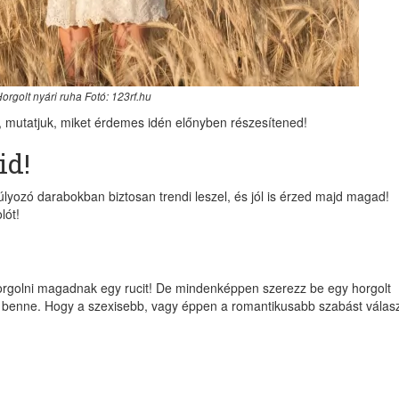
orgolt nyári ruha Fotó: 123rf.hu
 mutatjuk, miket érdemes idén előnyben részesítened!
id!
lyozó darabokban biztosan trendi leszel, és jól is érzed majd magad!
lót!
 horgolni magadnak egy rucit! De mindenképpen szerezz be egy horgolt
el benne. Hogy a szexisebb, vagy éppen a romantikusabb szabást válas