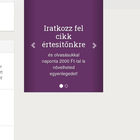
Fac
Osz
cikk
+1.000.
Iratkozz fel
-nyeremén
cikk
a szere
értesítőnkre
sorsolá
cikkek a
és olvasásukkal
mego
naponta 2000 Ft-tal is
lehetősége
r
növelheted
mi
rt
egyenlegedet!
et