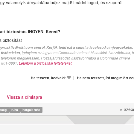
agy valamelyik árnyalatába bújsz majd! Imádni fogod, és szuperül
set-biztosítás INGYEN. Kéred?
biztosítást
proaktivdirekt.com címről. Kérjük tedd ezt a címet a leveleződ címjegyzékébe,
, igénylem az ingyenes Colonnade baleset-biztosítást. Hozzájárulok, 
feltételeket
val telefonon megkeressen. Hozzájárulásodat visszavonhatod a Colonnade címére
n: 801-0801.
Letöltöm a biztosítási feltételeket.
|
Ha tetszett, kedveld:
Ha nem tetszett, írd meg miért n
Vissza a címlapra
» Szép
épség
ruha
horgolt ruha