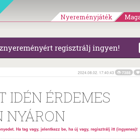
Nyereményjáték
Maga
znyereményért regisztrálj ingyen!
2024.08.02. 17:40:43
7388
IT IDÉN ÉRDEMES
N NYÁRON
yedet. Ha tag vagy, jelentkezz be, ha új vagy, regisztrálj itt (ingyenes)!