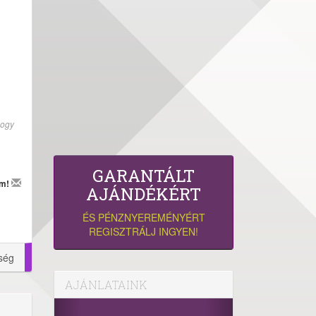
hogy
GARANTÁLT
em!
AJÁNDÉKÉRT
ÉS PÉNZNYEREMÉNYÉRT
REGISZTRÁLJ INGYEN!
ség
AJÁNLATAINK