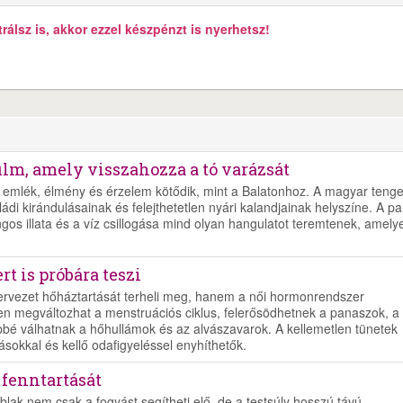
álsz is, akkor ezzel készpénzt is nyerhetsz!
ilm, amely visszahozza a tó varázsát
emlék, élmény és érzelem kötődik, mint a Balatonhoz. A magyar tenge
di kirándulásainak és felejthetetlen nyári kalandjainak helyszíne. A pa
ngos illata és a víz csillogása mind olyan hangulatot teremtenek, amely
t is próbára teszi
zervezet hőháztartását terheli meg, hanem a női hormonrendszer
en megváltozhat a menstruációs ciklus, felerősödhetnek a panaszok, a
bé válhatnak a hőhullámok és az alvászavarok. A kellemetlen tünetek
ásokkal és kellő odafigyeléssel enyhíthetők.
 fenntartását
blak nem csak a fogyást segítheti elő, de a testsúly hosszú távú