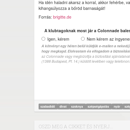
Ha idén haladni akarsz a korral, akkor fehérbe, v
kihangsúlyozza a bőröd barnaságát!
Forrás:
brigitte.de
A klubtagoknak most jár a Colonnade bale
Igen, kérem
Nem kérem az ingyenes 
A kötvényt egy héten belül küldjük e-mailen a neked@
hogy megkapd. Elolvastam és elfogadom a biztosítási 
az Colonnade vagy megbízottja a biztosítási ajánlatai
(1388 Budapest, Pf. 14.) küldött levélben vagy telefono
szabadidő
divat
szoknya
szépségápolás
nyár
sz
OSZD MEG A CIKKET ÉS NYERJ...