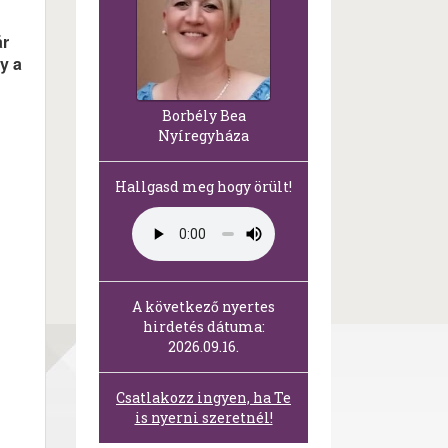
ár
y a
Borbély Bea
Nyíregyháza
Hallgasd meg hogy örült!
A következő nyertes
hirdetés dátuma:
2026.09.16.
Csatlakozz ingyen, ha Te
is nyerni szeretnél!