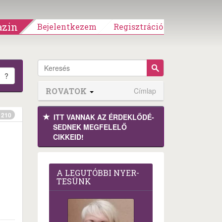
zin
Bejelentkezem
Regisztráció
?
ROVATOK
Címlap
210
ITT VANNAK AZ ÉRDEK­LŐDÉ­
SEDNEK MEGFE­LELŐ
CIKKEID!
A LEG­U­TÓB­BI NYER­
TE­SÜNK