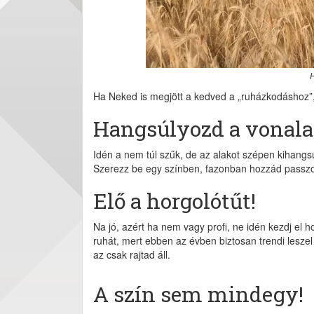
H
Ha Neked is megjött a kedved a „ruházkodáshoz”,
Hangsúlyozd a vonala
Idén a nem túl szűk, de az alakot szépen kihangsú
Szerezz be egy színben, fazonban hozzád passzo
Elő a horgolótűt!
Na jó, azért ha nem vagy profi, ne idén kezdj el
ruhát, mert ebben az évben biztosan trendi lesz
az csak rajtad áll.
A szín sem mindegy!