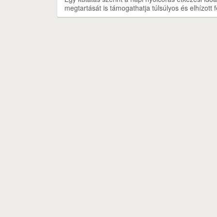
megtartását is támogathatja túlsúlyos és elhízott f
Nyereményjáték
Rólunk
Szolgáltatás
Ját