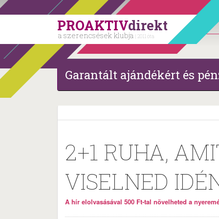
PROAKTIV
direkt
a szerencsések klubja
| 2011 óta
Garantált ajándékért és pén
2+1 RUHA, AM
VISELNED IDÉ
A hír elolvasásával 500 Ft-tal növelheted a nyeremén