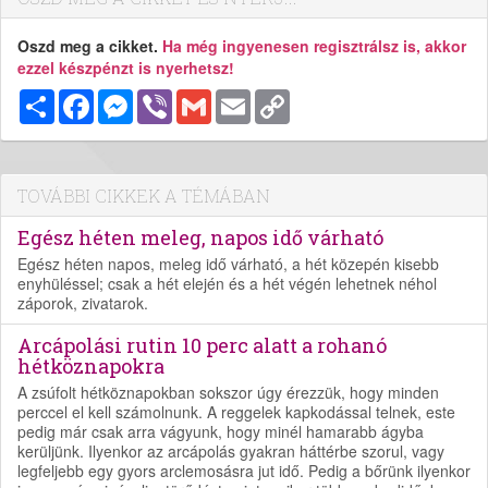
Oszd meg a cikket.
Ha még ingyenesen regisztrálsz is, akkor
ezzel készpénzt is nyerhetsz!
Megosztás
Facebook
Messenger
Viber
Gmail
Email
Copy
Link
TOVÁBBI CIKKEK A TÉMÁBAN
Egész héten meleg, napos idő várható
Egész héten napos, meleg idő várható, a hét közepén kisebb
enyhüléssel; csak a hét elején és a hét végén lehetnek néhol
záporok, zivatarok.
Arcápolási rutin 10 perc alatt a rohanó
hétköznapokra
A zsúfolt hétköznapokban sokszor úgy érezzük, hogy minden
perccel el kell számolnunk. A reggelek kapkodással telnek, este
pedig már csak arra vágyunk, hogy minél hamarabb ágyba
kerüljünk. Ilyenkor az arcápolás gyakran háttérbe szorul, vagy
legfeljebb egy gyors arclemosásra jut idő. Pedig a bőrünk ilyenkor