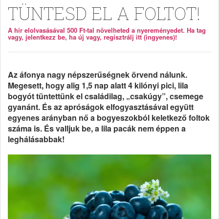
TÜNTESD EL A FOLTOT!
A hír elolvasásával 500 Ft-tal növelheted a nyereményedet. Ha tag
vagy, jelentkezz be, ha új vagy, regisztrálj itt (ingyenes)!
Az áfonya nagy népszerűségnek örvend nálunk.
Megesett, hogy alig 1,5 nap alatt 4 kilónyi pici, lila
bogyót tüntettünk el családilag, „csakúgy”, csemege
gyanánt. És az apróságok elfogyasztásával együtt
egyenes arányban nő a bogyeszokból keletkező foltok
száma is. És valljuk be, a lila pacák nem éppen a
leghálásabbak!