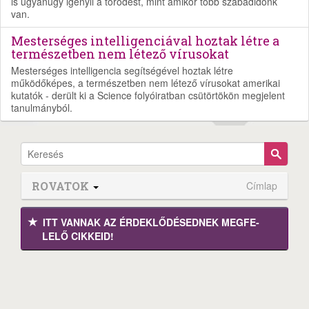
is ugyanúgy igényli a törődést, mint amikor több szabadidőnk
van.
Mesterséges intelligenciával hoztak létre a
természetben nem létező vírusokat
Mesterséges intelligencia segítségével hoztak létre
működőképes, a természetben nem létező vírusokat amerikai
kutatók - derült ki a Science folyóiratban csütörtökön megjelent
tanulmányból.
ROVATOK
Címlap
ITT VANNAK AZ ÉRDEK­LŐDÉ­SEDNEK MEGFE­
LELŐ CIKKEID!