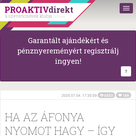
PROAKTIV
direkt
a szerencsések klubja
| 2011 óta
Garantált ajándékért és
pénznyereményért regisztrálj
ingyen!
?
2025.07.04. 17:35:09
6353
189
HA AZ ÁFONYA
NYOMOT HAGY – ÍGY