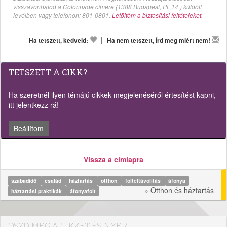
visszavonhatod a Colonnade címére (1388 Budapest, Pf. 14.) küldött
levélben vagy telefonon: 801-0801.
Letöltöm a biztosítási feltételeket.
|
Ha tetszett, kedveld:
Ha nem tetszett, írd meg miért nem!
TETSZETT A CIKK?
Ha szeretnél ilyen témájú cikkek megjelenéséről értesítést kapni,
itt jelentkezz rá!
Beállítom
Vissza a címlapra
szabadidő
család
háztartás
otthon
folteltávolítás
áfonya
» Otthon és háztartás
háztartási praktikák
áfonyafolt
OSZD MEG A CIKKET ÉS NYERJ...