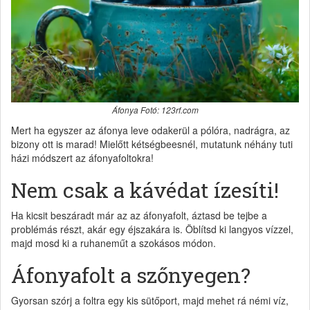
Áfonya Fotó: 123rf.com
Mert ha egyszer az áfonya leve odakerül a pólóra, nadrágra, az
bizony ott is marad! Mielőtt kétségbeesnél, mutatunk néhány tuti
házi módszert az áfonyafoltokra!
Nem csak a kávédat ízesíti!
Ha kicsit beszáradt már az az áfonyafolt, áztasd be tejbe a
problémás részt, akár egy éjszakára is. Öblítsd ki langyos vízzel,
majd mosd ki a ruhaneműt a szokásos módon.
Áfonyafolt a szőnyegen?
Gyorsan szórj a foltra egy kis sütőport, majd mehet rá némi víz,