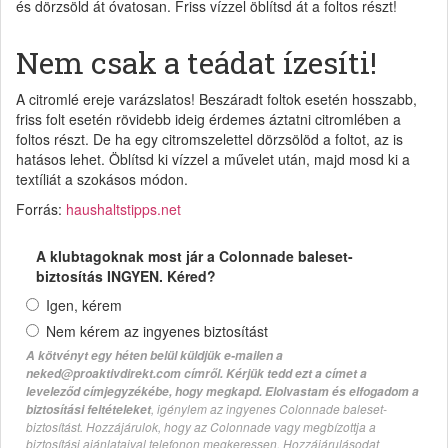
és dörzsöld át óvatosan. Friss vízzel öblítsd át a foltos részt!
Nem csak a teádat ízesíti!
A citromlé ereje varázslatos! Beszáradt foltok esetén hosszabb,
friss folt esetén rövidebb ideig érdemes áztatni citromlében a
foltos részt. De ha egy citromszelettel dörzsölöd a foltot, az is
hatásos lehet. Öblítsd ki vízzel a művelet után, majd mosd ki a
textíliát a szokásos módon.
Forrás:
haushaltstipps.net
A klubtagoknak most jár a Colonnade baleset-
biztosítás INGYEN. Kéred?
Igen, kérem
Nem kérem az ingyenes biztosítást
A kötvényt egy héten belül küldjük e-mailen a
neked@proaktivdirekt.com címről. Kérjük tedd ezt a címet a
leveleződ címjegyzékébe, hogy megkapd. Elolvastam és elfogadom a
, igénylem az ingyenes Colonnade baleset-
biztosítási feltételeket
biztosítást. Hozzájárulok, hogy az Colonnade vagy megbízottja a
biztosítási ajánlataival telefonon megkeressen. Hozzájárulásodat