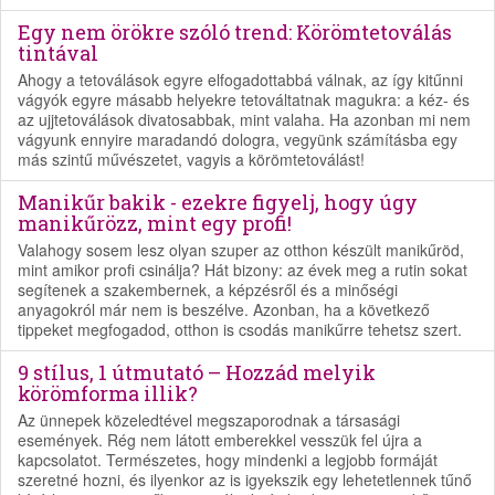
Egy nem örökre szóló trend: Körömtetoválás
tintával
Ahogy a tetoválások egyre elfogadottabbá válnak, az így kitűnni
vágyók egyre másabb helyekre tetováltatnak magukra: a kéz- és
az ujjtetoválások divatosabbak, mint valaha. Ha azonban mi nem
vágyunk ennyire maradandó dologra, vegyünk számításba egy
más szintű művészetet, vagyis a körömtetoválást!
Manikűr bakik - ezekre figyelj, hogy úgy
manikűrözz, mint egy profi!
Valahogy sosem lesz olyan szuper az otthon készült manikűröd,
mint amikor profi csinálja? Hát bizony: az évek meg a rutin sokat
segítenek a szakembernek, a képzésről és a minőségi
anyagokról már nem is beszélve. Azonban, ha a következő
tippeket megfogadod, otthon is csodás manikűrre tehetsz szert.
9 stílus, 1 útmutató – Hozzád melyik
körömforma illik?
Az ünnepek közeledtével megszaporodnak a társasági
események. Rég nem látott emberekkel vesszük fel újra a
kapcsolatot. Természetes, hogy mindenki a legjobb formáját
szeretné hozni, és ilyenkor az is igyekszik egy lehetetlennek tűnő