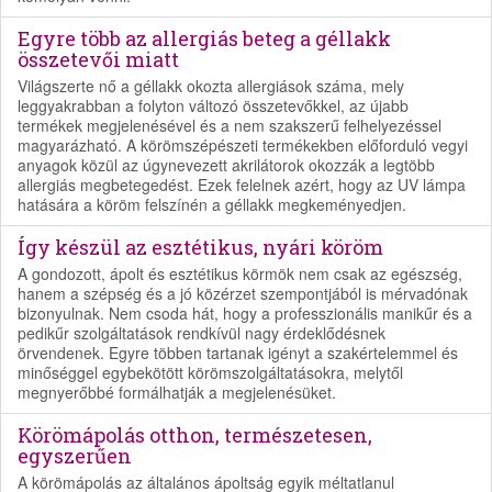
Egyre több az allergiás beteg a géllakk
összetevői miatt
Világszerte nő a géllakk okozta allergiások száma, mely
leggyakrabban a folyton változó összetevőkkel, az újabb
termékek megjelenésével és a nem szakszerű felhelyezéssel
magyarázható. A körömszépészeti termékekben előforduló vegyi
anyagok közül az úgynevezett akrilátorok okozzák a legtöbb
allergiás megbetegedést. Ezek felelnek azért, hogy az UV lámpa
hatására a köröm felszínén a géllakk megkeményedjen.
Így készül az esztétikus, nyári köröm
A gondozott, ápolt és esztétikus körmök nem csak az egészség,
hanem a szépség és a jó közérzet szempontjából is mérvadónak
bizonyulnak. Nem csoda hát, hogy a professzionális manikűr és a
pedikűr szolgáltatások rendkívül nagy érdeklődésnek
örvendenek. Egyre többen tartanak igényt a szakértelemmel és
minőséggel egybekötött körömszolgáltatásokra, melytől
megnyerőbbé formálhatják a megjelenésüket.
Körömápolás otthon, természetesen,
egyszerűen
A körömápolás az általános ápoltság egyik méltatlanul