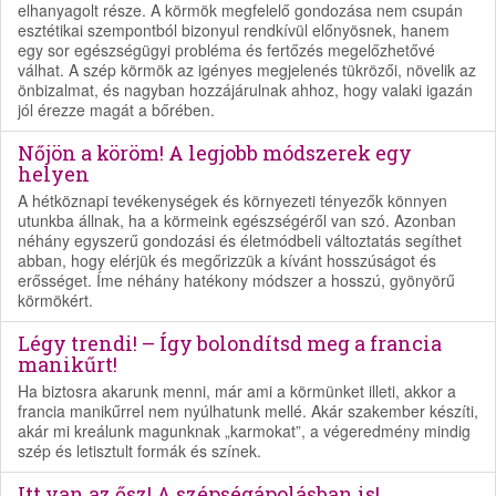
elhanyagolt része. A körmök megfelelő gondozása nem csupán
esztétikai szempontból bizonyul rendkívül előnyösnek, hanem
egy sor egészségügyi probléma és fertőzés megelőzhetővé
válhat. A szép körmök az igényes megjelenés tükrözői, növelik az
önbizalmat, és nagyban hozzájárulnak ahhoz, hogy valaki igazán
jól érezze magát a bőrében.
Nőjön a köröm! A legjobb módszerek egy
helyen
A hétköznapi tevékenységek és környezeti tényezők könnyen
utunkba állnak, ha a körmeink egészségéről van szó. Azonban
néhány egyszerű gondozási és életmódbeli változtatás segíthet
abban, hogy elérjük és megőrizzük a kívánt hosszúságot és
erősséget. Íme néhány hatékony módszer a hosszú, gyönyörű
körmökért.
Légy trendi! – Így bolondítsd meg a francia
manikűrt!
Ha biztosra akarunk menni, már ami a körmünket illeti, akkor a
francia manikűrrel nem nyúlhatunk mellé. Akár szakember készíti,
akár mi kreálunk magunknak „karmokat”, a végeredmény mindig
szép és letisztult formák és színek.
Itt van az ősz! A szépségápolásban is!