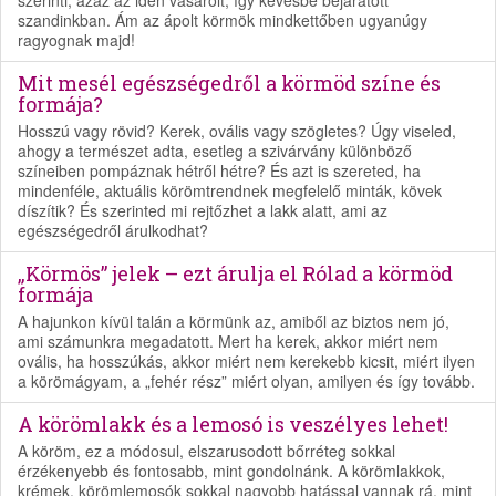
szerinti, azaz az idén vásárolt, így kevésbé bejáratott
szandinkban. Ám az ápolt körmök mindkettőben ugyanúgy
ragyognak majd!
Mit mesél egészségedről a körmöd színe és
formája?
Hosszú vagy rövid? Kerek, ovális vagy szögletes? Úgy viseled,
ahogy a természet adta, esetleg a szivárvány különböző
színeiben pompáznak hétről hétre? És azt is szereted, ha
mindenféle, aktuális körömtrendnek megfelelő minták, kövek
díszítik? És szerinted mi rejtőzhet a lakk alatt, ami az
egészségedről árulkodhat?
„Körmös” jelek – ezt árulja el Rólad a körmöd
formája
A hajunkon kívül talán a körmünk az, amiből az biztos nem jó,
ami számunkra megadatott. Mert ha kerek, akkor miért nem
ovális, ha hosszúkás, akkor miért nem kerekebb kicsit, miért ilyen
a körömágyam, a „fehér rész” miért olyan, amilyen és így tovább.
A körömlakk és a lemosó is veszélyes lehet!
A köröm, ez a módosul, elszarusodott bőrréteg sokkal
érzékenyebb és fontosabb, mint gondolnánk. A körömlakkok,
krémek, körömlemosók sokkal nagyobb hatással vannak rá, mint