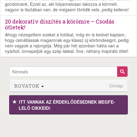
gondolnánk. Ezzel az, aki folyamatosan lakozza a körmeit,
nagyon is tisztában van, de mégsem törődik vele, pedig kellene!
20 dekoratív díszítés a körömre – Csodás
ötletek!
Ahogy nézegettem ezeket a fotókat, még én is kedvet kaptam,
hogy csináltassak magamnak egy klassz új körömdesignt, pedig
nem vagyok a rajongója. Még pár hét azonban hátra van a
nyárból, ünnepeljük egy szép lakkal. Íme, néhány inspiráló ötlet!
ROVATOK
Címlap
ITT VANNAK AZ ÉRDEK­LŐDÉ­SEDNEK MEGFE­
LELŐ CIKKEID!