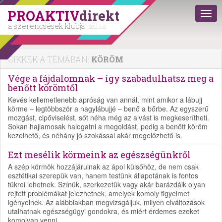
PROAKTIV
direkt
a szerencsések klubja
| 2011 óta
CIKKEK A TÉMÁBAN:
KÖRÖM
Vége a fájdalomnak – így szabadulhatsz meg a
benőtt körömtől
Kevés kellemetlenebb apróság van annál, mint amikor a lábujj
körme – legtöbbször a nagylábujjé – benő a bőrbe. Az egyszerű
mozgást, cipőviselést, sőt néha még az alvást is megkeserítheti.
Sokan hajlamosak halogatni a megoldást, pedig a benőtt köröm
kezelhető, és néhány jó szokással akár megelőzhető is.
Ezt mesélik körmeink az egészségünkről
A szép körmök hozzájárulnak az ápol külsőhöz, de nem csak
esztétikai szerepük van, hanem testünk állapotának is fontos
tükrei lehetnek. Színük, szerkezetük vagy akár barázdáik olyan
rejtett problémákat jelezhetnek, amelyek komoly figyelmet
igényelnek. Az alábbiakban megvizsgáljuk, milyen elváltozások
utalhatnak egészségügyi gondokra, és miért érdemes ezeket
komolyan venni.