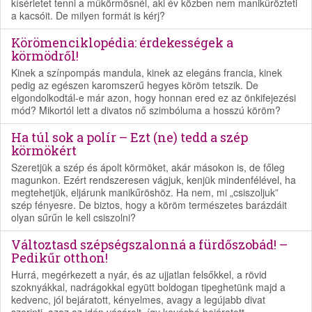
kísérletet tenni a műkörmösnél, aki év közben nem manikűrözteti
a kacsóit. De milyen formát is kérj?
Körömenciklopédia: érdekességek a
körmödről!
Kinek a színpompás mandula, kinek az elegáns francia, kinek
pedig az egészen karomszerű hegyes köröm tetszik. De
elgondolkodtál-e már azon, hogy honnan ered ez az önkifejezési
mód? Mikortól lett a divatos nő szimbóluma a hosszú köröm?
Ha túl sok a polír – Ezt (ne) tedd a szép
körmökért
Szeretjük a szép és ápolt körmöket, akár másokon is, de főleg
magunkon. Ezért rendszeresen vágjuk, kenjük mindenfélével, ha
megtehetjük, eljárunk manikűröshöz. Ha nem, mi „csiszoljuk”
szép fényesre. De biztos, hogy a köröm természetes barázdáit
olyan sűrűn le kell csiszolni?
Változtasd szépségszalonná a fürdőszobád! –
Pedikűr otthon!
Hurrá, megérkezett a nyár, és az ujjatlan felsőkkel, a rövid
szoknyákkal, nadrágokkal együtt boldogan tipeghetünk majd a
kedvenc, jól bejáratott, kényelmes, avagy a legújabb divat