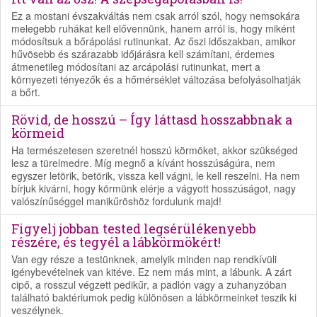
Ez a mostani évszakváltás nem csak arról szól, hogy nemsokára
melegebb ruhákat kell elővennünk, hanem arról is, hogy miként
módosítsuk a bőrápolási rutinunkat. Az őszi időszakban, amikor
hűvösebb és szárazabb időjárásra kell számítani, érdemes
átmenetileg módosítani az arcápolási rutinunkat, mert a
környezeti tényezők és a hőmérséklet változása befolyásolhatják
a bőrt.
Rövid, de hosszú – Így láttasd hosszabbnak a
körmeid
Ha természetesen szeretnél hosszú körmöket, akkor szükséged
lesz a türelmedre. Míg megnő a kívánt hosszúságúra, nem
egyszer letörik, betörik, vissza kell vágni, le kell reszelni. Ha nem
bírjuk kivárni, hogy körmünk elérje a vágyott hosszúságot, nagy
valószínűséggel manikűröshöz fordulunk majd!
Figyelj jobban tested legsérülékenyebb
részére, és tegyél a lábkörmökért!
Van egy része a testünknek, amelyik minden nap rendkívüli
igénybevételnek van kitéve. Ez nem más mint, a lábunk. A zárt
cipő, a rosszul végzett pedikűr, a padlón vagy a zuhanyzóban
található baktériumok pedig különösen a lábkörmeinket teszik ki
veszélynek.