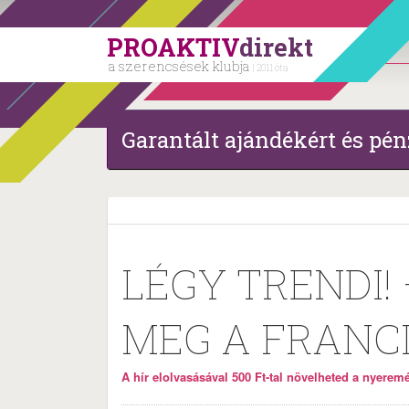
PROAKTIV
direkt
a szerencsések klubja
| 2011 óta
Garantált ajándékért és pén
LÉGY TRENDI!
MEG A FRANC
A hír elolvasásával 500 Ft-tal növelheted a nyeremén