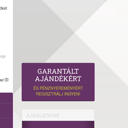
dkét
hogy
GARANTÁLT
AJÁNDÉKÉRT
em!
ÉS PÉNZNYEREMÉNYÉRT
REGISZTRÁLJ INGYEN!
AJÁNLATAINK