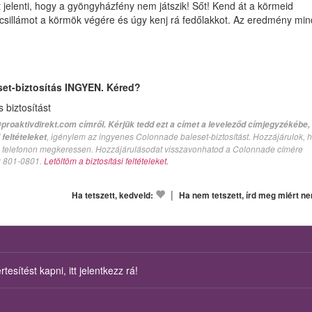
 jelenti, hogy a gyöngyházfény nem játszik! Sőt! Kend át a körmeid
 csillámot a körmök végére és úgy kenj rá fedőlakkot. Az eredmény min
set-biztosítás INGYEN. Kéred?
biztosítást
proaktivdirekt.com címről. Kérjük tedd ezt a címet a leveleződ címjegyzékébe,
, igénylem az ingyenes Colonnade baleset-biztosítást. Hozzájárulok, 
feltételeket
val telefonon megkeressen. Hozzájárulásodat visszavonhatod a Colonnade címére
n: 801-0801.
Letöltöm a biztosítási feltételeket.
|
Ha tetszett, kedveld:
Ha nem tetszett, írd meg miért n
esítést kapni, itt jelentkezz rá!