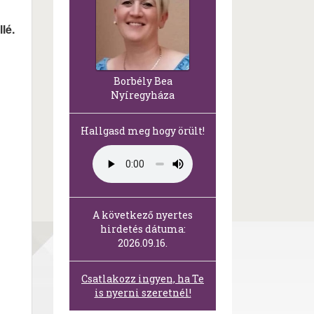
lé.
Borbély Bea
Nyíregyháza
Hallgasd meg hogy örült!
A következő nyertes
hirdetés dátuma:
2026.09.16.
Csatlakozz ingyen, ha Te
is nyerni szeretnél!