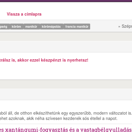
Vissza a címlapra
» Szép
épség
köröm
manikűr
körömápolás
francia manikűr
álsz is, akkor ezzel készpénzt is nyerhetsz!
ól áll, de otthon elkészíthetünk egy egyszerűbb, modern változatot is
lehet azoknak, akik néha szívesen kezdenék sós étellel a napot.
es xantángumi-fogyasztás és a vastagbélgyulladás