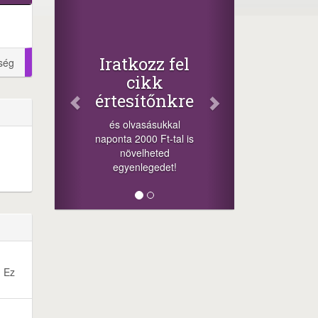
Face
Oszd
cikke
+1.000.0
Iratkozz fel
ség
-nyeremény 
cikk
a szerenc
értesítőnkre
sorsolás 
cikkek alj
és olvasásukkal
megos
naponta 2000 Ft-tal is
lehetőséget.
növelheted
mink
egyenlegedet!
. Ez