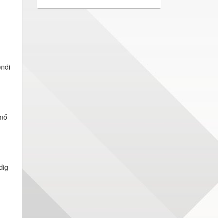
endi
űnő
dig