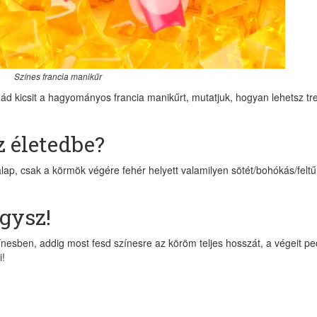
Színes francia manikűr
d kicsit a hagyományos francia manikűrt, mutatjuk, hogyan lehetsz tr
z életedbe?
ap, csak a körmök végére fehér helyett valamilyen sötét/bohókás/felt
gysz!
esben, addig most fesd színesre az köröm teljes hosszát, a végeit pe
i!