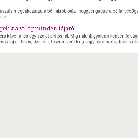
asztás megváltoztatta a bélmikrobiótát, meggyengítette a bélfal védőgá
ban.
ggelik a világ minden tájáról
ors kávénál és egy szelet pirítósnál. Míg nálunk gyakran kenyér, felvágo
más tájain leves, rizs, hal, fűszeres zöldség vagy akár meleg babos éte
ékszabály
Adatvédelem
Médiaajánlat
Partnerprogram-Affiliate