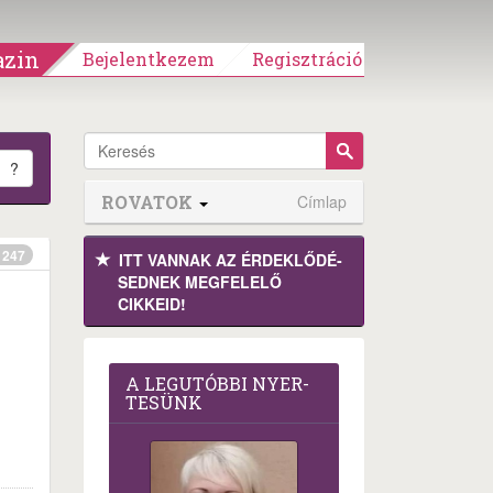
zin
Bejelentkezem
Regisztráció
?
ROVATOK
Címlap
247
ITT VANNAK AZ ÉRDEK­LŐDÉ­
SEDNEK MEGFE­LELŐ
CIKKEID!
A LEG­U­TÓB­BI NYER­
TE­SÜNK