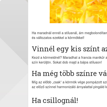
Ha maradnál ennél a stílusnál, ám megbolondítaná
és változatos ezekkel a körmökkel!
Vinnél egy kis színt a
Kezd a körmeidnél? Maradhat a francia manikűr al
szín kerüljön. Sokat dob majd a bájos stíluson!
Ha még több színre vá
Míg az előbb „csak” a körmök vége pompázott szín
az előző színnel harmonizáló árnyalattal pingáld k
Ha csillognál!