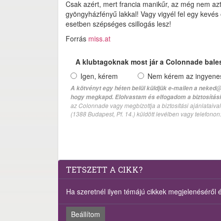
Csak azért, mert francia manikűr, az még nem azt
gyöngyházfényű lakkal! Vagy vigyél fel egy kevés
esetben szépséges csillogás lesz!
Forrás
miss.at
A klubtagoknak most jár a Colonnade bale
Igen, kérem
Nem kérem az ingyenes 
A kötvényt egy héten belül küldjük e-mailen a neked@
hogy megkapd. Elolvastam és elfogadom a biztosítási 
az Colonnade vagy megbízottja a biztosítási ajánlatai
(1388 Budapest, Pf. 14.) küldött levélben vagy telefono
TETSZETT A CIKK?
Ha szeretnél ilyen témájú cikkek megjelenéséről ért
Beállítom