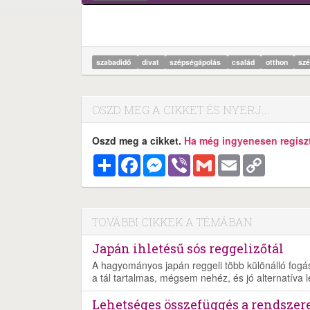
szabadidő
divat
szépségápolás
család
otthon
sz
OSZD MEG A CIKKET ÉS NYERJ...
Oszd meg a cikket.
Ha még ingyenesen regisztr
Megosztás
Facebook
Messenger
Viber
Gmail
Email
Copy
Link
TOVÁBBI CIKKEK A TÉMÁBAN
Japán ihletésű sós reggelizőtál
A hagyományos japán reggeli több különálló fogásb
a tál tartalmas, mégsem nehéz, és jó alternatíva 
Lehetséges összefüggés a rendszer