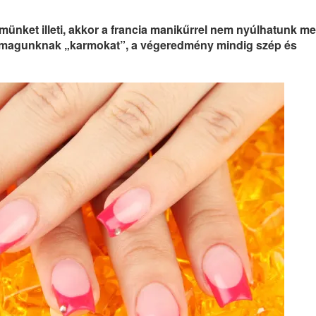
ünket illeti, akkor a francia manikűrrel nem nyúlhatunk mel
nk magunknak „karmokat”, a végeredmény mindig szép és