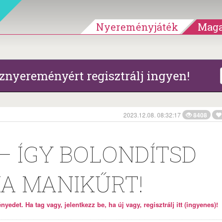
Nyereményjáték
Maga
znyereményért regisztrálj ingyen!
2023.12.08. 08:32:17
8408
 – ÍGY BOLONDÍTSD
IA MANIKŰRT!
yedet. Ha tag vagy, jelentkezz be, ha új vagy, regisztrálj itt (ingyenes)!