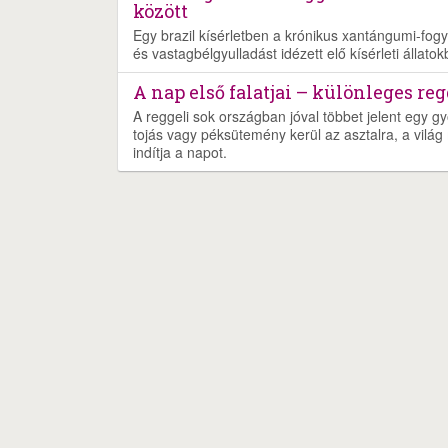
között
Egy brazil kísérletben a krónikus xantángumi-fogy
és vastagbélgyulladást idézett elő kísérleti állatok
A nap első falatjai – különleges re
A reggeli sok országban jóval többet jelent egy gy
tojás vagy péksütemény kerül az asztalra, a világ 
indítja a napot.
Nyereményjáték
Rólunk
Szolgáltatás
Ját