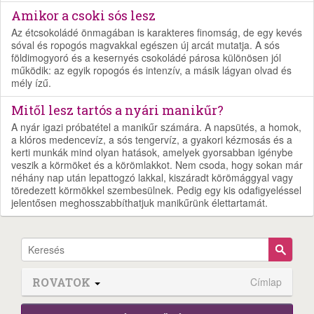
Amikor a csoki sós lesz
Az étcsokoládé önmagában is karakteres finomság, de egy kevés
sóval és ropogós magvakkal egészen új arcát mutatja. A sós
földimogyoró és a kesernyés csokoládé párosa különösen jól
működik: az egyik ropogós és intenzív, a másik lágyan olvad és
mély ízű.
Mitől lesz tartós a nyári manikűr?
A nyár igazi próbatétel a manikűr számára. A napsütés, a homok,
a klóros medencevíz, a sós tengervíz, a gyakori kézmosás és a
kerti munkák mind olyan hatások, amelyek gyorsabban igénybe
veszik a körmöket és a körömlakkot. Nem csoda, hogy sokan már
néhány nap után lepattogzó lakkal, kiszáradt körömággyal vagy
töredezett körmökkel szembesülnek. Pedig egy kis odafigyeléssel
jelentősen meghosszabbíthatjuk manikűrünk élettartamát.
ROVATOK
Címlap