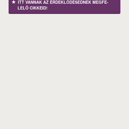
ITT VANNAK AZ ÉRDEK­LŐDÉ­SEDNEK MEGFE­
LELŐ CIKKEID!