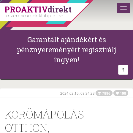
PROAKTIV
direkt
a szerencsések klubja
| 2011 óta
Garantált ajándékért és
pénznyereményért regisztrálj
ingyen!
?
2024.02.15. 08:34:23
7896
198
KÖRÖMÁPOLÁS
OTTHON,