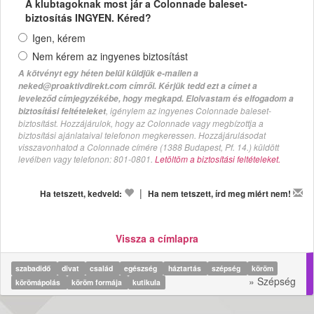
A klubtagoknak most jár a Colonnade baleset-
biztosítás INGYEN. Kéred?
Igen, kérem
Nem kérem az ingyenes biztosítást
A kötvényt egy héten belül küldjük e-mailen a
neked@proaktivdirekt.com címről. Kérjük tedd ezt a címet a
leveleződ címjegyzékébe, hogy megkapd. Elolvastam és elfogadom a
, igénylem az ingyenes Colonnade baleset-
biztosítási feltételeket
biztosítást. Hozzájárulok, hogy az Colonnade vagy megbízottja a
biztosítási ajánlataival telefonon megkeressen. Hozzájárulásodat
visszavonhatod a Colonnade címére (1388 Budapest, Pf. 14.) küldött
levélben vagy telefonon: 801-0801.
Letöltöm a biztosítási feltételeket.
|
Ha tetszett, kedveld:
Ha nem tetszett, írd meg miért nem!
Vissza a címlapra
szabadidő
divat
család
egészség
háztartás
szépség
köröm
» Szépség
körömápolás
köröm formája
kutikula