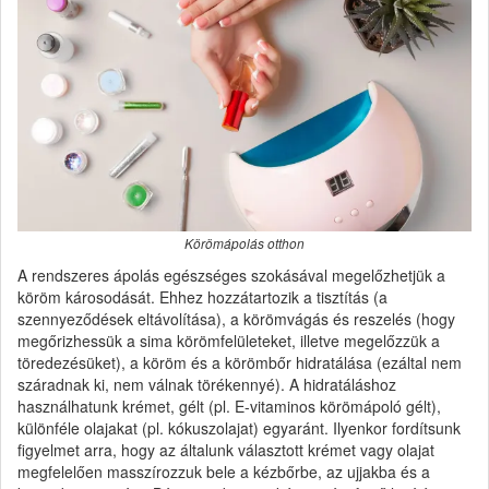
Körömápolás otthon
A rendszeres ápolás egészséges szokásával megelőzhetjük a
köröm károsodását. Ehhez hozzátartozik a tisztítás (a
szennyeződések eltávolítása), a körömvágás és reszelés (hogy
megőrizhessük a sima körömfelületeket, illetve megelőzzük a
töredezésüket), a köröm és a körömbőr hidratálása (ezáltal nem
száradnak ki, nem válnak törékennyé). A hidratáláshoz
használhatunk krémet, gélt (pl. E-vitaminos körömápoló gélt),
különféle olajakat (pl. kókuszolajat) egyaránt. Ilyenkor fordítsunk
figyelmet arra, hogy az általunk választott krémet vagy olajat
megfelelően masszírozzuk bele a kézbőrbe, az ujjakba és a