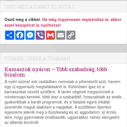
OSZD MEG A CIKKET ÉS NYERJ...
Oszd meg a cikket.
Ha még ingyenesen regisztrálsz is, akkor
ezzel készpénzt is nyerhetsz!
Megosztás
Facebook
Messenger
Viber
Gmail
Email
Copy
Link
TOVÁBBI CIKKEK A TÉMÁBAN
Kamaszok nyáron – Több szabadság, több
bizalom
A nyári szünet sok családban nemcsak a pihenésről szól, hanem
egy új egyensúly megtalálásáról is. Különösen igaz ez a
kamaszokat nevelő szülőkre. A tanév végével megszűnnek a
mindennapi keretek, több lesz a szabadidő, hosszabbak az esték,
gyakoribbak a baráti programok, és a fiatalok egyre inkább
szeretnék maguk alakítani a napjaikat. A szülőkben ilyenkor
egyszerre jelenik meg a büszkeség és az aggodalom: jó érzés
látni, hogy gyermekük önállósodik, ugyanakkor nehéz elengedni
az állandó kontrollt.