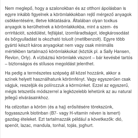
Nem meglepő, hogy a szalonokban és az otthoni ápolásban is
egyre inkább figyelnek a körömlakkokban rejlő mérgező anyagok
csökkentésére, illetve kiiktatására. Általában olyan toxikus
anyagok is kerülhetnek a körömlakkokba, mint a szem- és
orriritációt, szédülést, fejfájást, izomfáradtságot, idegkárosodást
és bőrgyulladást is okozható toluolt (metilbenzolt). Egyre több
gyártó készít káros anyagokat nem vagy csak minimális
mértékben tartalmazó körömlakkokat (köztük pl. a Sally Hansen,
Revlon, Orly). A vízbázisú körömlakk viszont – bár kevésbé tartós
– biztonságos és stílusos megoldást jelenthet.
Ha pedig a természetes szépség áll közel hozzánk, akkor a
színek helyett használhatunk körömfényt. Vagy egyszerűen csak
vágjuk, reszeljük és polírozzuk a körmünket. Ezzel az egyszerű,
mégis tetszetős módszerrel a legközelebb lehetünk az au natural
jellegű elvárásainkhoz.
Ha célzottan a köröm (és a haj) erősítésére törekszünk,
fogyasszunk biotinban (B7- vagy H-vitamin néven is ismert)
gazdag ételeket. Ezt tartalmazzák például a következők: dió,
spenót, lazac, mandula, tonhal, tojás, joghurt.