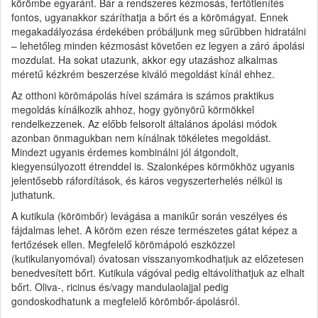
körömbe egyaránt. Bár a rendszeres kézmosás, fertőtlenítés
fontos, ugyanakkor száríthatja a bőrt és a körömágyat. Ennek
megakadályozása érdekében próbáljunk meg sűrűbben hidratálni
– lehetőleg minden kézmosást követően ez legyen a záró ápolási
mozdulat. Ha sokat utazunk, akkor egy utazáshoz alkalmas
méretű kézkrém beszerzése kiváló megoldást kínál ehhez.
Az otthoni körömápolás hívei számára is számos praktikus
megoldás kínálkozik ahhoz, hogy gyönyörű körmökkel
rendelkezzenek. Az előbb felsorolt általános ápolási módok
azonban önmagukban nem kínálnak tökéletes megoldást.
Mindezt ugyanis érdemes kombinálni jól átgondolt,
kiegyensúlyozott étrenddel is. Szalonképes körmökhöz ugyanis
jelentősebb ráfordítások, és káros vegyszerterhelés nélkül is
juthatunk.
A kutikula (körömbőr) levágása a manikűr során veszélyes és
fájdalmas lehet. A köröm ezen része természetes gátat képez a
fertőzések ellen. Megfelelő körömápoló eszközzel
(kutikulanyomóval) óvatosan visszanyomkodhatjuk az előzetesen
benedvesített bőrt. Kutikula vágóval pedig eltávolíthatjuk az elhalt
bőrt. Oliva-, ricinus és/vagy mandulaolajjal pedig
gondoskodhatunk a megfelelő körömbőr-ápolásról.