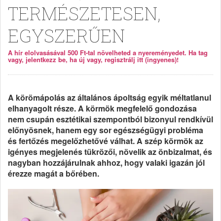
TERMÉSZETESEN,
EGYSZERŰEN
A hír elolvasásával 500 Ft-tal növelheted a nyereményedet. Ha tag
vagy, jelentkezz be, ha új vagy, regisztrálj itt (ingyenes)!
A körömápolás az általános ápoltság egyik méltatlanul
elhanyagolt része. A körmök megfelelő gondozása
nem csupán esztétikai szempontból bizonyul rendkívül
előnyösnek, hanem egy sor egészségügyi probléma
és fertőzés megelőzhetővé válhat. A szép körmök az
igényes megjelenés tükrözői, növelik az önbizalmat, és
nagyban hozzájárulnak ahhoz, hogy valaki igazán jól
érezze magát a bőrében.