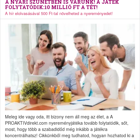
A NYÁRI SZÜNETBEN IS VÁRUNK! A JÁTÉK
FOLYTATÓDIK:10 MILLIÓ FT A TÉT!
A hír elolvasásával 500 Ft-tal növelheted a nyereményedet!
Meleg ide vagy oda, itt bizony nem áll meg az élet, a A
PROAKTIVdirekt.com nyereményjátéka tovább folytatódik, sőt,
most, hogy több a szabadidőd még inkább a játékra
koncentrálhatsz! Cikkünkből meg tudhatod, hogyan hozhatod ki a