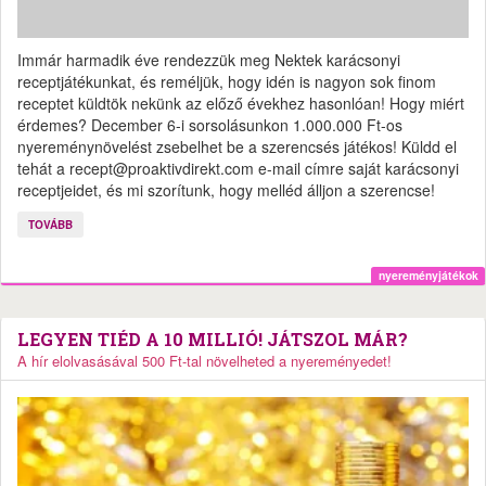
Immár harmadik éve rendezzük meg Nektek karácsonyi
receptjátékunkat, és reméljük, hogy idén is nagyon sok finom
receptet küldtök nekünk az előző évekhez hasonlóan! Hogy miért
érdemes? December 6-i sorsolásunkon 1.000.000 Ft-os
nyereménynövelést zsebelhet be a szerencsés játékos! Küldd el
tehát a recept@proaktivdirekt.com e-mail címre saját karácsonyi
receptjeidet, és mi szorítunk, hogy melléd álljon a szerencse!
TOVÁBB
nyereményjátékok
LEGYEN TIÉD A 10 MILLIÓ! JÁTSZOL MÁR?
A hír elolvasásával 500 Ft-tal növelheted a nyereményedet!