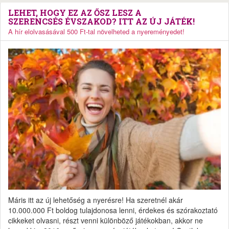
LEHET, HOGY EZ AZ ŐSZ LESZ A
SZERENCSÉS ÉVSZAKOD? ITT AZ ÚJ JÁTÉK!
A hír elolvasásával 500 Ft-tal növelheted a nyereményedet!
Máris itt az új lehetőség a nyerésre! Ha szeretnél akár
10.000.000 Ft boldog tulajdonosa lenni, érdekes és szórakoztató
cikkeket olvasni, részt venni különböző játékokban, akkor ne