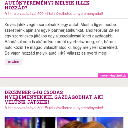
AUTÓNYEREMÉNY? MELYIK ILLIK
HOZZÁD?
A hír elolvasásával 500 Ft-tal növelheted a nyereményedet!
Kevés játék végén sorsolnak ki egy autót. Most a figyelmedbe
szeretnénk ajánlani egyik partnerjátékunkat, ahol február 29-én
egy szerencsés játékos egy slusszkulccsal lehet gazdagabb.
Ráadásul nem is akármilyen autót nyerhetsz meg, sőt, három
autó közül Te magad választhatod ki, hogy melyiket szeretnéd.
De vajon hozzád melyik autó illik? Válassz és nyerd meg!
TOVÁBB
nyereményjátékok
DECEMBER 6-IG CSODÁS
NYEREMÉNYEKKEL GAZDAGODHAT, AKI
VELÜNK JÁTSZIK!
A hír elolvasásával 500 Ft-tal növelheted a nyereményedet!