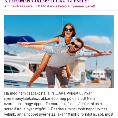
NYEREMÉNYJÁTÉK! ITT AZ ÚJ ESÉLY!
A hír elolvasásával 500 Ft-tal növelheted a nyereményedet!
Ha még nem csatlakoztál a PROAKTIVdirekt új, nyári
nyereményjátékához, akkor épp még pótolhatod! Nem
szeretnénk, hogy éppen Te maradj le újdonságainkról és a
sorsolásról a nyár végén! :) Ráadásul minél több napot töltesz
velünk, annál többet nyerhetsz: akár 10 millió forintot is, sőt, most