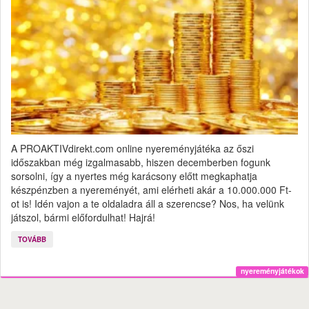
A PROAKTIVdirekt.com online nyereményjátéka az őszi
időszakban még izgalmasabb, hiszen decemberben fogunk
sorsolni, így a nyertes még karácsony előtt megkaphatja
készpénzben a nyereményét, ami elérheti akár a 10.000.000 Ft-
ot is! Idén vajon a te oldaladra áll a szerencse? Nos, ha velünk
játszol, bármi előfordulhat! Hajrá!
TOVÁBB
nyereményjátékok