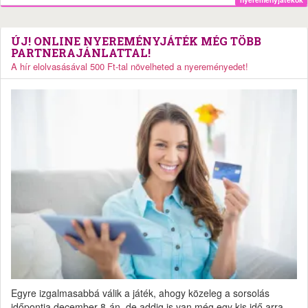
ÚJ! ONLINE NYEREMÉNYJÁTÉK MÉG TÖBB
PARTNERAJÁNLATTAL!
A hír elolvasásával 500 Ft-tal növelheted a nyereményedet!
Egyre izgalmasabbá válik a játék, ahogy közeleg a sorsolás
időpontja december 8-án, de addig is van még egy kis idő arra,