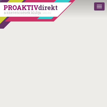
PROAKTIV
direkt
a szerencsések klubja
| 2011 óta