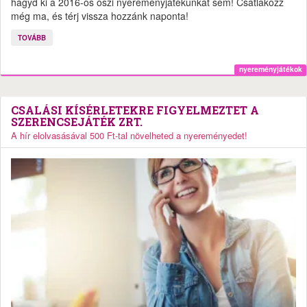
hagyd ki a 2016-os őszi nyereményjátékunkat sem! Csatlakozz
még ma, és térj vissza hozzánk naponta!
TOVÁBB
nyereményjátékok
CSALÁSI KÍSÉRLETEKRE FIGYELMEZTET A
SZERENCSEJÁTÉK ZRT.
A hír elolvasásával 500 Ft-tal növelheted a nyereményedet!