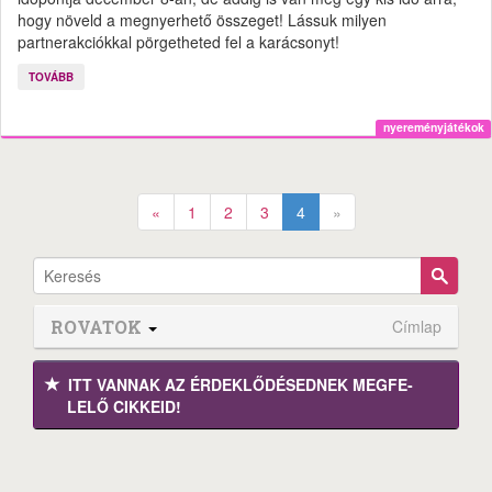
hogy növeld a megnyerhető összeget! Lássuk milyen
partnerakciókkal pörgetheted fel a karácsonyt!
TOVÁBB
nyereményjátékok
«
1
2
3
4
»
ROVATOK
Címlap
ITT VANNAK AZ ÉRDEK­LŐDÉ­SEDNEK MEGFE­
LELŐ CIKKEID!