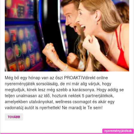
Még bő egy hónap van az őszi PROAKTIVdirekt online
nyereményjáték sorsolásáig, de mi már alig várjuk, hogy
megtudjuk, kinek lesz még szebb a karácsonya. Hogy addig se
teljen unalmasan az idő, hoztunk nektek 5 partnerjátékok,
amelyekben utalványokat, wellness csomagot és akár egy
vadonatúj autót is nyerhettek! Ne maradj le Te sem!
TOVÁBB
nyereményjátékok