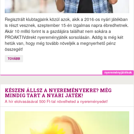
Regisztrált klubtagjaink közül azok, akik a 2016-os nyári játékban
is részt vesznek, szeptember 15-én izgalmas napra ébredhetnek.
Akár 10 millió forint is a gazdájára találhat nem sokára a
PROAKTIVdirekt nyereményjáték sorsolásán. Addig is még két
hetük van, hogy még tovább növeljék a megnyerhető pénz
összegét!
TOVÁBB
nyereményjátékok
KÉSZEN ÁLLSZ A NYEREMÉNYEKRE? MÉG
MINDIG TART A NYÁRI JÁTÉK!
A hír elolvasásával 500 Ft-tal növelheted a nyereményedet!