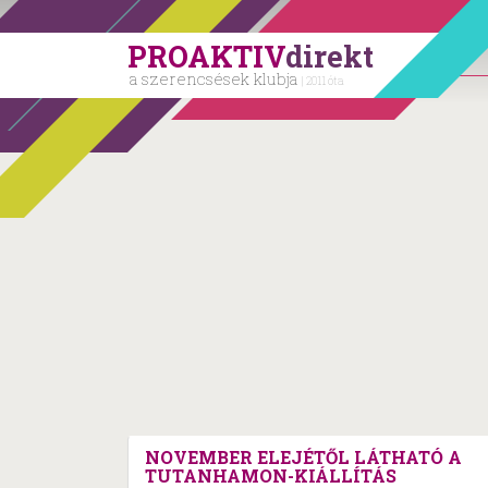
PROAKTIV
direkt
a szerencsések klubja
| 2011 óta
NOVEMBER ELEJÉTŐL LÁTHATÓ A
TUTANHAMON-KIÁLLÍTÁS