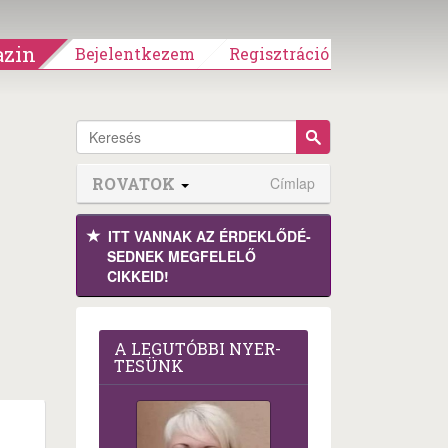
zin
Bejelentkezem
Regisztráció
ROVATOK
Címlap
ITT VANNAK AZ ÉRDEK­LŐDÉ­
SEDNEK MEGFE­LELŐ
CIKKEID!
A LEG­U­TÓB­BI NYER­
TE­SÜNK