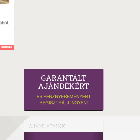
ából.
kultúra
GARANTÁLT
AJÁNDÉKÉRT
ÉS PÉNZNYEREMÉNYÉRT
REGISZTRÁLJ INGYEN!
AJÁNLATAINK