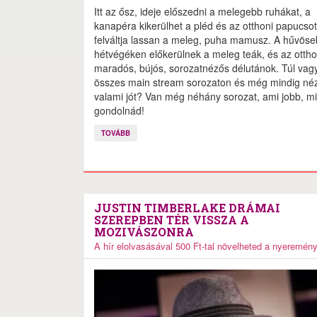
Itt az ősz, ideje előszedni a melegebb ruhákat, a
kanapéra kikerülhet a pléd és az otthoni papucsot
felváltja lassan a meleg, puha mamusz. A hűvös
hétvégéken előkerülnek a meleg teák, és az otth
maradós, bújós, sorozatnézős délutánok. Túl vag
összes main stream sorozaton és még mindig né
valami jót? Van még néhány sorozat, ami jobb, mi
gondolnád!
TOVÁBB
JUSTIN TIMBERLAKE DRÁMAI
SZEREPBEN TÉR VISSZA A
MOZIVÁSZONRA
A hír elolvasásával 500 Ft-tal növelheted a nyeremén