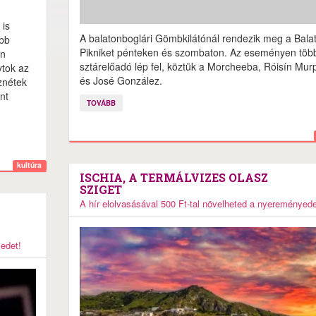
 is
A balatonboglári Gömbkilátónál rendezik meg a Bala
ebb
Pikniket pénteken és szombaton. Az eseményen töb
on
sztárelőadó lép fel, köztük a Morcheeba, Róisín Mur
ytok az
és José González.
znétek
nt
TOVÁBB
kultúra
ISCHIA, A TERMÁLVIZES OLASZ
SZIGET
A hír elolvasásával 500 Ft-tal növelheted a nyereményede
yedet!