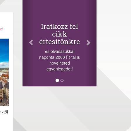
Facebook
Oszd meg
cikkeinket
+1.000.000 Ft...
t!
-nyeremény növelés jár
a szerencsésnek a
sorsolás napján! A
cikkek alján találsz
megosztási
lehetőséget. Lájkolj is
minket!
1-től