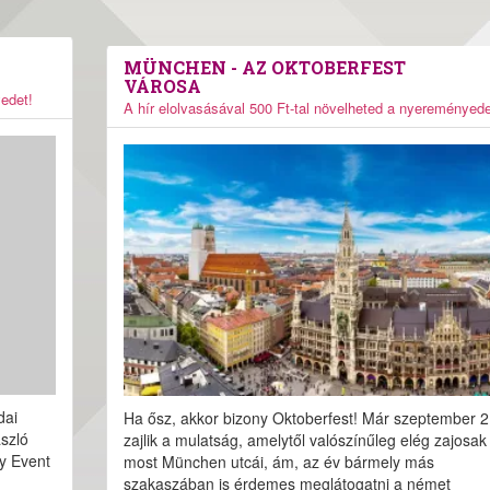
MÜNCHEN - AZ OKTOBERFEST
VÁROSA
yedet!
A hír elolvasásával 500 Ft-tal növelheted a nyereményede
dai
Ha ősz, akkor bizony Oktoberfest! Már szeptember 2
szló
zajlik a mulatság, amelytől valószínűleg elég zajosak
y Event
most München utcái, ám, az év bármely más
szakaszában is érdemes meglátogatni a német