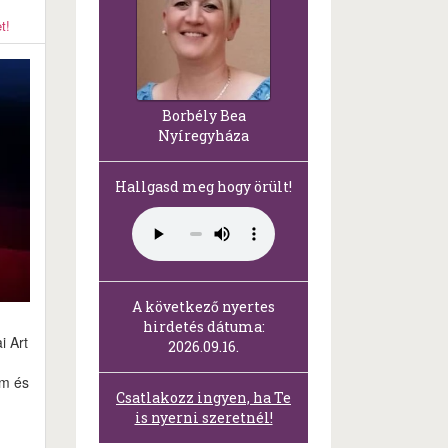
t!
Borbély Bea
Nyíregyháza
Hallgasd meg hogy örült!
A következő nyertes
hirdetés dátuma:
i Art
2026.09.16.
lm és
Csatlakozz ingyen, ha Te
is nyerni szeretnél!