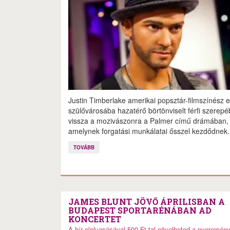
Justin Timberlake amerikai popsztár-filmszínész 
szülővárosába hazatérő börtönviselt férfi szerepé
vissza a mozivászonra a Palmer című drámában,
amelynek forgatási munkálatai ősszel kezdődnek.
TOVÁBB
JAMES BLUNT JÖVŐ ÁPRILISBAN A
BUDAPEST SPORTARÉNÁBAN AD
KONCERTET
A hír elolvasásával 500 Ft-tal növelheted a nyeremén