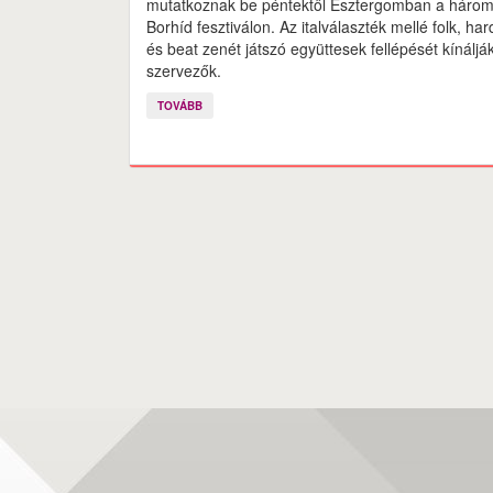
mutatkoznak be péntektől Esztergomban a háro
Borhíd fesztiválon. Az italválaszték mellé folk, har
és beat zenét játszó együttesek fellépését kínáljá
szervezők.
TOVÁBB