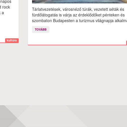
mnapos
d rock
Tárlatvezetések, városnéző túrák, vezetett séták és
k a
fürdőlátogatás is várja az érdeklődőket pénteken és
szombaton Budapesten a turizmus világnapja alkalm
TOVÁBB
kultúra