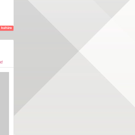
kultúra
t!