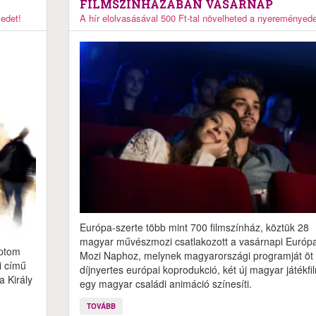
FILMSZÍNHÁZÁBAN VASÁRNAP
yedet!
A hír elolvasásával 500 Ft-tal növelheted a nyereményede
Európa-szerte több mint 700 filmszínház, köztük 28
magyar művészmozi csatlakozott a vasárnapi Európa
iptom
Mozi Naphoz, melynek magyarországi programját öt
i című
díjnyertes európai koprodukció, két új magyar játékfi
a Király
egy magyar családi animáció színesíti.
TOVÁBB