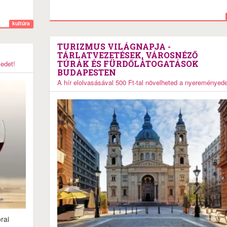
kultúra
TURIZMUS VILÁGNAPJA -
TÁRLATVEZETÉSEK, VÁROSNÉZŐ
TÚRÁK ÉS FÜRDŐLÁTOGATÁSOK
yedet!
BUDAPESTEN
A hír elolvasásával 500 Ft-tal növelheted a nyereményede
rai