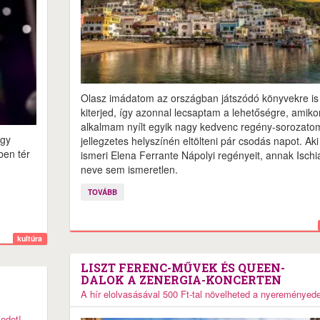
Olasz imádatom az országban játszódó könyvekre is
kiterjed, így azonnal lecsaptam a lehetőségre, amiko
alkalmam nyílt egyik nagy kedvenc regény-sorozato
egy
jellegzetes helyszínén eltölteni pár csodás napot. Aki
ben tér
ismeri Elena Ferrante Nápolyi regényeit, annak Ischi
neve sem ismeretlen.
TOVÁBB
kultúra
LISZT FERENC-MŰVEK ÉS QUEEN-
DALOK A ZENERGIA-KONCERTEN
A hír elolvasásával 500 Ft-tal növelheted a nyereményede
yedet!