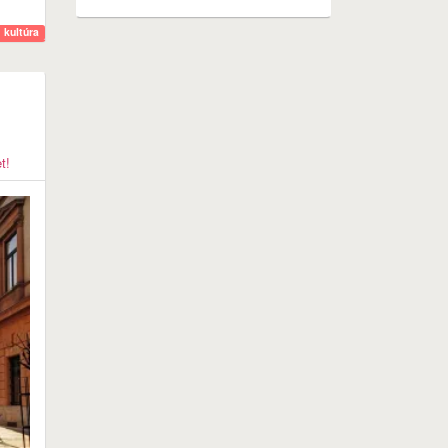
kultúra
t!