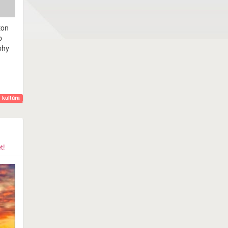
ton
b
phy
kultúra
t!