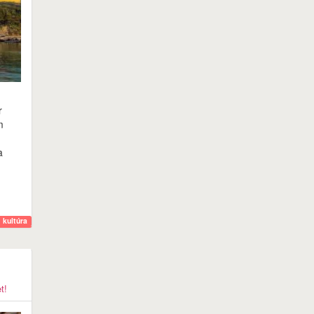
r
m
a
kultúra
t!