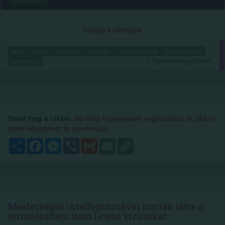
Vissza a címlapra
pénz
család
egészség
háztartás
nyereményjáték
ProaktivDirekt
» Nyereményjátékok
nyeremény
OSZD MEG A CIKKET ÉS NYERJ...
Oszd meg a cikket.
Ha még ingyenesen regisztrálsz is, akkor
ezzel készpénzt is nyerhetsz!
Megosztás
Facebook
Messenger
Viber
Gmail
Email
Copy
Link
TOVÁBBI CIKKEK A TÉMÁBAN
Mesterséges intelligenciával hoztak létre a
természetben nem létező vírusokat