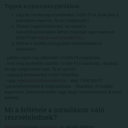
Tippek a nyereményjátékhoz:
Lépj be mindennap a profilodba! (1000 Ft-ot írunk jóvá a
számládon naponta, ha ezt megteszed.)
Olvasd magazincikkeinket, és növeld a
nyereményszámládon látható összeget napi maximum
2000 Ft-tal!
Kérj e-mail értesítést itt>>
Keresd a további pénzgyűjtési lehetőségeket az
oldalunkon:
- például oszd meg cikkeinket (10.000 Ft/megosztás),
- hívd meg barátaidat (szintén 10.000 Ft-ot kaphatsz, ráadásul,
ha egy meghívottad nyer, Te is nyersz!),
- válaszolj kérdéseinkre (3000 Ft/kérdés),
- vagy
regisztrálj partnereinknél
is – akár 1.000.000 Ft
nyereménynövelést is megnyerhetsz. - Ráadásul, itt további
kuponokra, kedvezményekre vagy tárgyi nyereményekre is szert
tehetsz!
Mi a feltétele a sorsoláson való
részvételednek?
Regisztrálj
és/vagy
csatlakozz
az aktuális játékhoz.