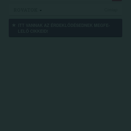
ROVATOK
Címlap
ITT VANNAK AZ ÉRDEK­LŐDÉ­SEDNEK MEGFE­
LELŐ CIKKEID!