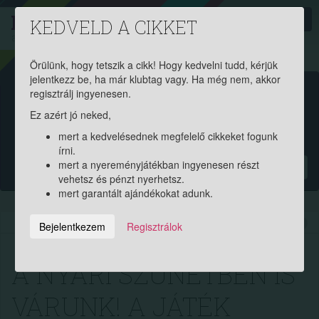
PROAKTIV
direkt
KEDVELD A CIKKET
a szerencsések klubja
| 2011 óta
Örülünk, hogy tetszik a cikk! Hogy kedvelni tudd, kérjük
jelentkezz be, ha már klubtag vagy. Ha még nem, akkor
Garantált ajándékért és
regisztrálj ingyenesen.
Ez azért jó neked,
pénznyereményért regisztrálj
mert a kedvelésednek megfelelő cikkeket fogunk
ingyen!
írni.
mert a nyereményjátékban ingyenesen részt
?
vehetsz és pénzt nyerhetsz.
mert garantált ajándékokat adunk.
2016.06.30. 16:17:13
13163
321
Bejelentkezem
Regisztrálok
A NYÁRI SZÜNETBEN IS
VÁRUNK! A JÁTÉK