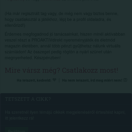
(Ha már regisztrált tag vagy, de még nem vagy biztos benne,
hogy csatlakoztál a játékhoz, lépj be a profil oldaladra, és
ellenőrizd!)
Érdemes megfogadnod jó tanácsainkat, hiszen minél aktívabban
veszel részt a PROAKTIVdirekt nyereményjáték és életmód
magazin életében, annál több pénzt gyűjthetsz nálunk virtuális
számládon! Az összeget pedig rögtön a nyári szünet után
megnyerheted. Készpénzben!
Mire vársz még? Csatlakozz most!
|
Ha tetszett, kedveld:
Ha nem tetszett, írd meg miért nem!
TETSZETT A CIKK?
Ha szeretnél ilyen témájú cikkek megjelenéséről értesítést kapni,
itt jelentkezz rá!
Beállítom