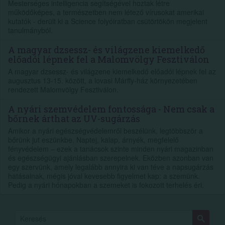
Mesterséges intelligencia segítségével hoztak létre
működőképes, a természetben nem létező vírusokat amerikai
kutatók - derült ki a Science folyóiratban csütörtökön megjelent
tanulmányból.
A magyar dzsessz- és világzene kiemelkedő
előadói lépnek fel a Malomvölgy Fesztiválon
A magyar dzsessz- és világzene kiemelkedő előadói lépnek fel az
augusztus 13-15. között, a lovasi Márffy-ház környezetében
rendezett Malomvölgy Fesztiválon.
A nyári szemvédelem fontossága - Nem csak a
bőrnek árthat az UV-sugárzás
Amikor a nyári egészségvédelemről beszélünk, legtöbbször a
bőrünk jut eszünkbe. Naptej, kalap, árnyék, megfelelő
fényvédelem – ezek a tanácsok szinte minden nyári magazinban
és egészségügyi ajánlásban szerepelnek. Eközben azonban van
egy szervünk, amely legalább annyira ki van téve a napsugárzás
hatásainak, mégis jóval kevesebb figyelmet kap: a szemünk.
Pedig a nyári hónapokban a szemeket is fokozott terhelés éri.