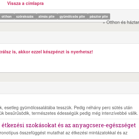
Vissza a címlapra
otthon
szórakozás
almás pite
gyümölcsös pite
pásztor pite
» Otthon és házta
álsz is, akkor ezzel készpénzt is nyerhetsz!
juk, esetleg gyümölcssalátába tesszük. Pedig néhány perc sütés után
ük besűrűsödik, természetes édességük pedig még intenzívebbé válik.
z étkezési szokásokat és az anyagcsere-egészséget
kronotípus összefüggést mutathat az étkezési mintázatokkal és az