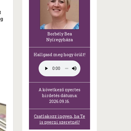
t
ég
Borbély Bea
Nyíregyháza
Hallgasd meg hogy örült!
A következő nyertes
hirdetés dátuma:
2026.09.16.
Csatlakozz ingyen, ha Te
is nyerni szeretnél!