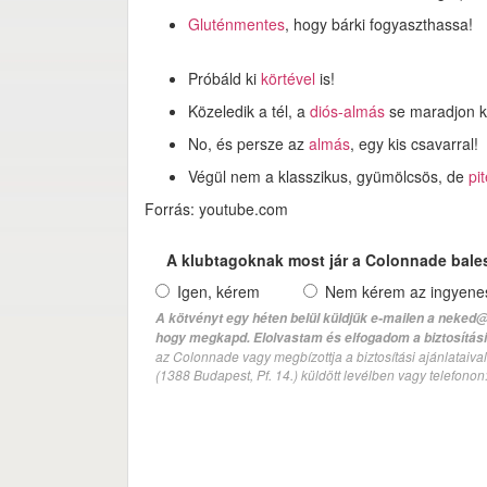
Gluténmentes
, hogy bárki fogyaszthassa!
Próbáld ki
körtével
is!
Közeledik a tél, a
diós-almás
se maradjon k
No, és persze az
almás
, egy kis csavarral!
Végül nem a klasszikus, gyümölcsös, de
pi
Forrás: youtube.com
A klubtagoknak most jár a Colonnade bale
Igen, kérem
Nem kérem az ingyenes 
A kötvényt egy héten belül küldjük e-mailen a neked@
hogy megkapd. Elolvastam és elfogadom a biztosítási 
az Colonnade vagy megbízottja a biztosítási ajánlatai
(1388 Budapest, Pf. 14.) küldött levélben vagy telefono