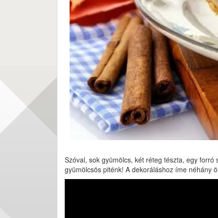
Szóval, sok gyümölcs, két réteg tészta, egy forró 
gyümölcsös piténk! A dekoráláshoz íme néhány öt