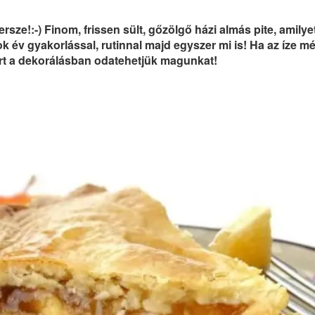
rsze!:-) Finom, frissen sült, gőzölgő házi almás pite, amilye
 év gyakorlással, rutinnal majd egyszer mi is! Ha az íze m
azért a dekorálásban odatehetjük magunkat!