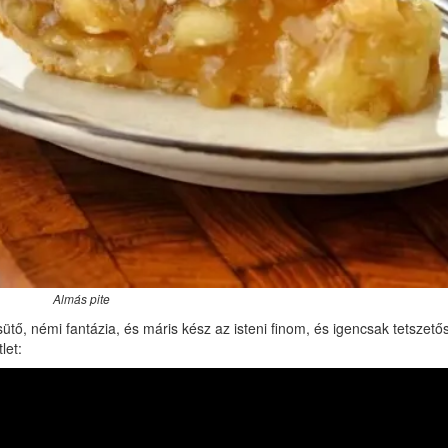
Almás pite
sütő, némi fantázia, és máris kész az isteni finom, és igencsak tetszető
let: