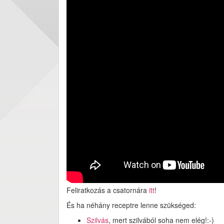
Feliratkozás a csatornára
itt
!
És ha néhány receptre lenne szükséged:
Szilvás
, mert szilvából soha nem elég!:-)