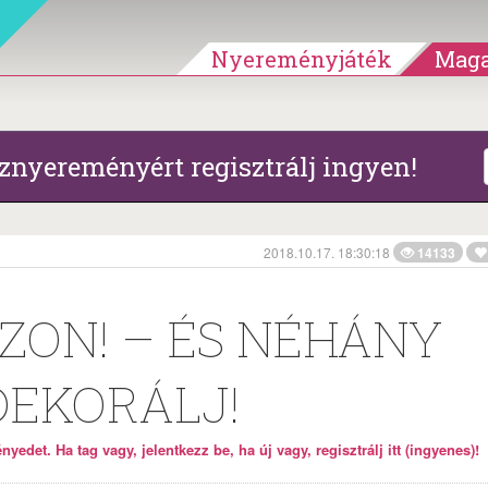
Nyereményjáték
Maga
znyereményért regisztrálj ingyen!
2018.10.17. 18:30:18
14133
EZON! – ÉS NÉHÁNY
DEKORÁLJ!
yedet. Ha tag vagy, jelentkezz be, ha új vagy, regisztrálj itt (ingyenes)!