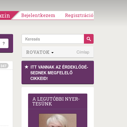
zin
Bejelentkezem
Regisztráció
?
ROVATOK
Címlap
347
ITT VANNAK AZ ÉRDEK­LŐDÉ­
SEDNEK MEGFE­LELŐ
CIKKEID!
A LEG­U­TÓB­BI NYER­
TE­SÜNK