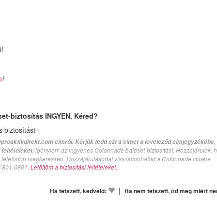
Iratk
i!
c
értes
te
!
és olv
naponta 2
növ
egyen
set-biztosítás INGYEN. Kéred?
biztosítást
proaktivdirekt.com címről. Kérjük tedd ezt a címet a leveleződ címjegyzékébe,
, igénylem az ingyenes Colonnade baleset-biztosítást. Hozzájárulok, 
feltételeket
val telefonon megkeressen. Hozzájárulásodat visszavonhatod a Colonnade címére
n: 801-0801.
Letöltöm a biztosítási feltételeket.
|
Ha tetszett, kedveld:
Ha nem tetszett, írd meg miért n