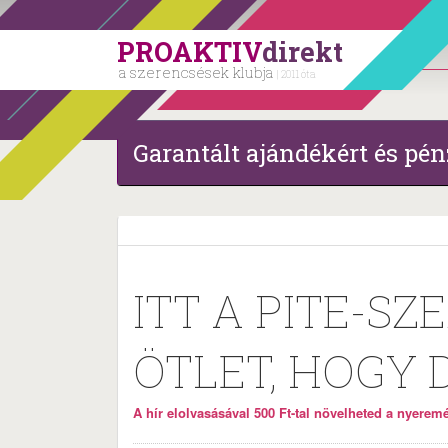
PROAKTIV
direkt
a szerencsések klubja
| 2011 óta
Garantált ajándékért és pén
ITT A PITE-SZ
ÖTLET, HOGY 
A hír elolvasásával 500 Ft-tal növelheted a nyeremén