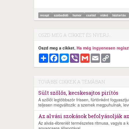
recept
szabadidő
humor
család
videó
háztartás
OSZD MEG A CIKKET ÉS NYERJ...
Oszd meg a cikket.
Ha még ingyenesen regisztr
Megosztás
Facebook
Messenger
Viber
Gmail
Email
Copy
Link
TOVÁBBI CIKKEK A TÉMÁBAN
Sült szőlős, kecskesajtos pirítós
A szőlőt legtöbbször frissen, fürtönként fogyaszt
teljesen megváltozik: a szemek megpuhulnak, lev
Az alvási szokások befolyásolják a
Az alvás-ébrenlét természetes ritmusa, vagyis a 
anyagcsere állapotával.