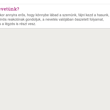
nevetünk?
kor annyira erős, hogy könnybe lábad a szemünk, fájni kezd a hasunk,
önös reakciónak gondoljuk, a nevetés valójában összetett folyamat,
a légzés is részt vesz.