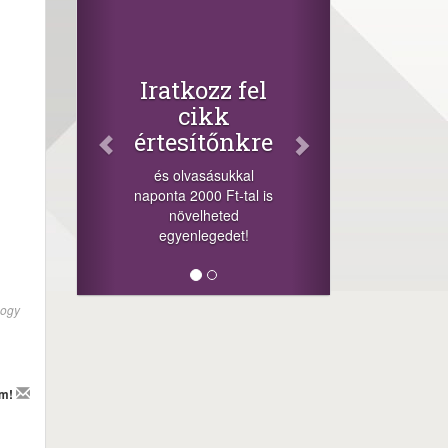
Facebook
Oszd meg
cikkeinket
+1.000.000 Ft...
ozz fel
-nyeremény növelés jár
ikk
a szerencsésnek a
ítőnkre
sorsolás napján! A
cikkek alján találsz
asásukkal
megosztási
000 Ft-tal is
lehetőséget. Lájkolj is
elheted
minket!
legedet!
hogy
em!