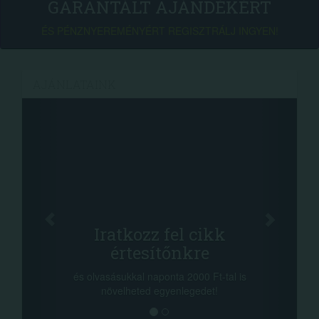
GARANTÁLT AJÁNDÉKÉRT
ÉS PÉNZNYEREMÉNYÉRT REGISZTRÁLJ INGYEN!
AJÁNLATAINK
Iratkozz fel cikk
értesítőnkre
-nyere
a sors
és olvasásukkal naponta 2000 Ft-tal is
megoszt
növelheted egyenlegedet!