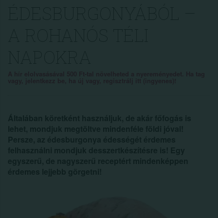
ÉDESBURGONYÁBÓL –
A ROHANÓS TÉLI
NAPOKRA
A hír elolvasásával 500 Ft-tal növelheted a nyereményedet. Ha tag
vagy, jelentkezz be, ha új vagy, regisztrálj itt (ingyenes)!
Általában köretként használjuk, de akár főfogás is
lehet, mondjuk megtöltve mindenféle földi jóval!
Persze, az édesburgonya édességét érdemes
felhasználni mondjuk desszertkészítésre is! Egy
egyszerű, de nagyszerű receptért mindenképpen
érdemes lejjebb görgetni!