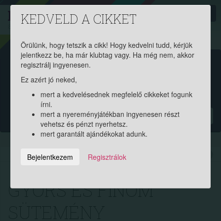
PROAKTIV
direkt
KEDVELD A CIKKET
a szerencsések klubja
| 2011 óta
Örülünk, hogy tetszik a cikk! Hogy kedvelni tudd, kérjük
jelentkezz be, ha már klubtag vagy. Ha még nem, akkor
Garantált ajándékért és
regisztrálj ingyenesen.
Ez azért jó neked,
pénznyereményért regisztrálj
mert a kedvelésednek megfelelő cikkeket fogunk
ingyen!
írni.
mert a nyereményjátékban ingyenesen részt
?
vehetsz és pénzt nyerhetsz.
mert garantált ajándékokat adunk.
2021.02.04. 16:53:55
13799
285
Bejelentkezem
Regisztrálok
GYORS ÉS FINOM
SÜTEMÉNY