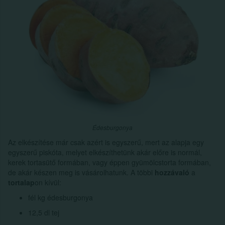
Édesburgonya
Az elkészítése már csak azért is egyszerű, mert az alapja egy
egyszerű piskóta, melyet elkészíthetünk akár előre is normál,
kerek tortasütő formában, vagy éppen gyümölcstorta formában,
de akár készen meg is vásárolhatunk. A többi
hozzávaló
a
tortalap
on kívül:
fél kg édesburgonya
12,5 dl tej