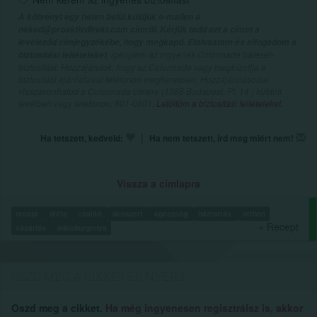
A kötvényt egy héten belül küldjük e-mailen a
neked@proaktivdirekt.com címről. Kérjük tedd ezt a címet a
leveleződ címjegyzékébe, hogy megkapd. Elolvastam és elfogadom a
, igénylem az ingyenes Colonnade baleset-
biztosítási feltételeket
biztosítást. Hozzájárulok, hogy az Colonnade vagy megbízottja a
biztosítási ajánlataival telefonon megkeressen. Hozzájárulásodat
visszavonhatod a Colonnade címére (1388 Budapest, Pf. 14.) küldött
levélben vagy telefonon: 801-0801.
Letöltöm a biztosítási feltételeket.
|
Ha tetszett, kedveld:
Ha nem tetszett, írd meg miért nem!
Vissza a címlapra
recept
diéta
család
desszert
egészség
háztartás
otthon
» Recept
vásárlás
édesburgonya
OSZD MEG A CIKKET ÉS NYERJ...
Oszd meg a cikket.
Ha még ingyenesen regisztrálsz is, akkor