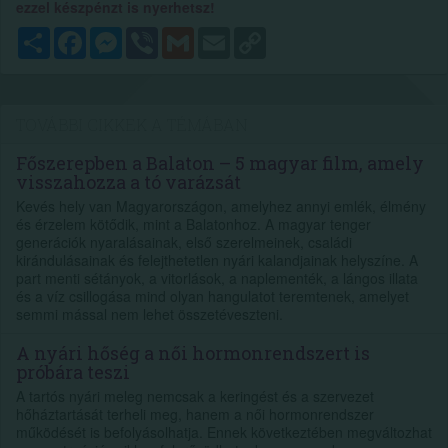
ezzel készpénzt is nyerhetsz!
Megosztás
Facebook
Messenger
Viber
Gmail
Email
Copy
Link
TOVÁBBI CIKKEK A TÉMÁBAN
Főszerepben a Balaton – 5 magyar film, amely
visszahozza a tó varázsát
Kevés hely van Magyarországon, amelyhez annyi emlék, élmény
és érzelem kötődik, mint a Balatonhoz. A magyar tenger
generációk nyaralásainak, első szerelmeinek, családi
kirándulásainak és felejthetetlen nyári kalandjainak helyszíne. A
part menti sétányok, a vitorlások, a naplementék, a lángos illata
és a víz csillogása mind olyan hangulatot teremtenek, amelyet
semmi mással nem lehet összetéveszteni.
A nyári hőség a női hormonrendszert is
próbára teszi
A tartós nyári meleg nemcsak a keringést és a szervezet
hőháztartását terheli meg, hanem a női hormonrendszer
működését is befolyásolhatja. Ennek következtében megváltozhat