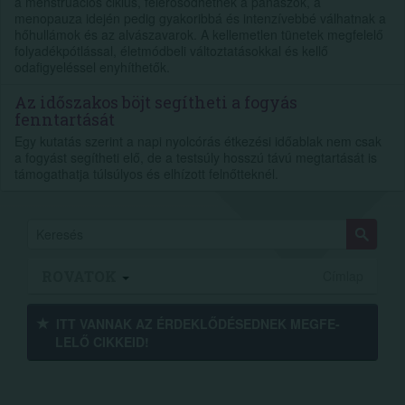
a menstruációs ciklus, felerősödhetnek a panaszok, a
menopauza idején pedig gyakoribbá és intenzívebbé válhatnak a
hőhullámok és az alvászavarok. A kellemetlen tünetek megfelelő
folyadékpótlással, életmódbeli változtatásokkal és kellő
odafigyeléssel enyhíthetők.
Az időszakos böjt segítheti a fogyás
fenntartását
Egy kutatás szerint a napi nyolcórás étkezési időablak nem csak
a fogyást segítheti elő, de a testsúly hosszú távú megtartását is
támogathatja túlsúlyos és elhízott felnőtteknél.
ROVATOK
Címlap
ITT VANNAK AZ ÉRDEK­LŐDÉ­SEDNEK MEGFE­
LELŐ CIKKEID!