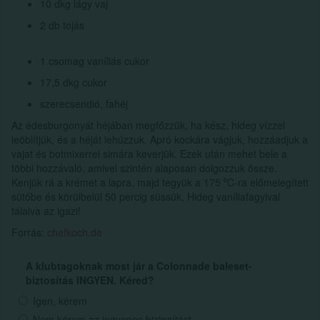
10 dkg lágy vaj
2 db tojás
1 csomag vaníliás cukor
17,5 dkg cukor
szerecsendió, fahéj
Az édesburgonyát héjában megfőzzük, ha kész, hideg vízzel
leöblítjük, és a héját lehúzzuk. Apró kockára vágjuk, hozzáadjuk a
vajat és botmixerrel simára keverjük. Ezek után mehet bele a
többi hozzávaló, amivel szintén alaposan dolgozzuk össze.
Kenjük rá a krémet a lapra, majd tegyük a 175 ⁰C-ra előmelegített
sütőbe és körülbelül 50 percig süssük. Hideg vaníliafagyival
tálalva az igazi!
Forrás:
chefkoch.de
A klubtagoknak most jár a Colonnade baleset-
biztosítás INGYEN. Kéred?
Igen, kérem
Nem kérem az ingyenes biztosítást