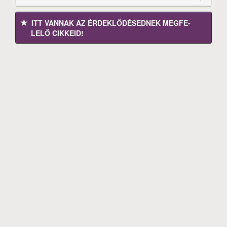
ITT VANNAK AZ ÉRDEK­LŐDÉ­SEDNEK MEGFE­
LELŐ CIKKEID!