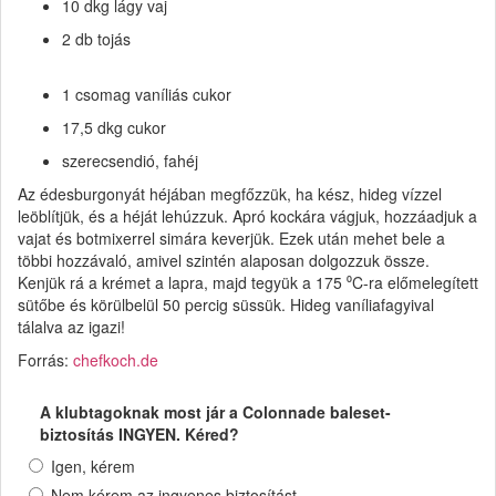
10 dkg lágy vaj
2 db tojás
1 csomag vaníliás cukor
17,5 dkg cukor
szerecsendió, fahéj
Az édesburgonyát héjában megfőzzük, ha kész, hideg vízzel
leöblítjük, és a héját lehúzzuk. Apró kockára vágjuk, hozzáadjuk a
vajat és botmixerrel simára keverjük. Ezek után mehet bele a
többi hozzávaló, amivel szintén alaposan dolgozzuk össze.
Kenjük rá a krémet a lapra, majd tegyük a 175 ⁰C-ra előmelegített
sütőbe és körülbelül 50 percig süssük. Hideg vaníliafagyival
tálalva az igazi!
Forrás:
chefkoch.de
A klubtagoknak most jár a Colonnade baleset-
biztosítás INGYEN. Kéred?
Igen, kérem
Nem kérem az ingyenes biztosítást