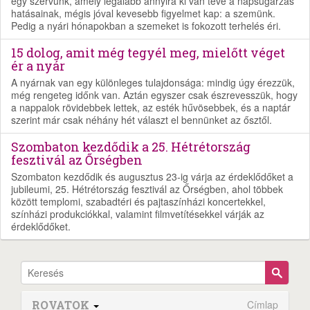
egy szervünk, amely legalább annyira ki van téve a napsugárzás
hatásainak, mégis jóval kevesebb figyelmet kap: a szemünk.
Pedig a nyári hónapokban a szemeket is fokozott terhelés éri.
15 dolog, amit még tegyél meg, mielőtt véget
ér a nyár
A nyárnak van egy különleges tulajdonsága: mindig úgy érezzük,
még rengeteg időnk van. Aztán egyszer csak észrevesszük, hogy
a nappalok rövidebbek lettek, az esték hűvösebbek, és a naptár
szerint már csak néhány hét választ el bennünket az ősztől.
Szombaton kezdődik a 25. Hétrétország
fesztivál az Őrségben
Szombaton kezdődik és augusztus 23-ig várja az érdeklődőket a
jubileumi, 25. Hétrétország fesztivál az Őrségben, ahol többek
között templomi, szabadtéri és pajtaszínházi koncertekkel,
színházi produkciókkal, valamint filmvetítésekkel várják az
érdeklődőket.
ROVATOK
Címlap