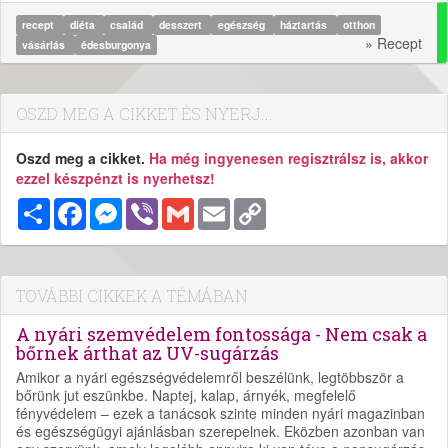
recept
diéta
család
desszert
egészség
háztartás
otthon
» Recept
vásárlás
édesburgonya
OSZD MEG A CIKKET ÉS NYERJ...
Oszd meg a cikket.
Ha még ingyenesen regisztrálsz is, akkor
ezzel készpénzt is nyerhetsz!
Megosztás
Facebook
Messenger
Viber
Gmail
Email
Copy
Link
TOVÁBBI CIKKEK A TÉMÁBAN
A nyári szemvédelem fontossága - Nem csak a
bőrnek árthat az UV-sugárzás
Amikor a nyári egészségvédelemről beszélünk, legtöbbször a
bőrünk jut eszünkbe. Naptej, kalap, árnyék, megfelelő
fényvédelem – ezek a tanácsok szinte minden nyári magazinban
és egészségügyi ajánlásban szerepelnek. Eközben azonban van