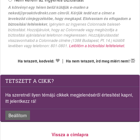
A kötvényt egy héten belül küldjük e-mailen a
neked@proaktivdirekt.com címről. Kérjük tedd ezt a címet a
leveleződ címjegyzékébe, hogy megkapd. Elolvastam és elfogadom a
, igénylem az ingyenes Colonnade baleset-
biztosítási feltételeket
biztosítást. Hozzájárulok, hogy az Colonnade vagy megbízottja a
biztosítási ajánlataival telefonon megkeressen. Hozzájárulásodat
visszavonhatod a Colonnade címére (1388 Budapest, Pf. 14.) küldött
levélben vagy telefonon: 801-0801.
Letöltöm a biztosítási feltételeket.
|
Ha tetszett, kedveld:
Ha nem tetszett, írd meg miért nem!
TETSZETT A CIKK?
Ha szeretnél ilyen témájú cikkek megjelenéséről értesítést kapni,
itt jelentkezz rá!
Beállítom
Vissza a címlapra