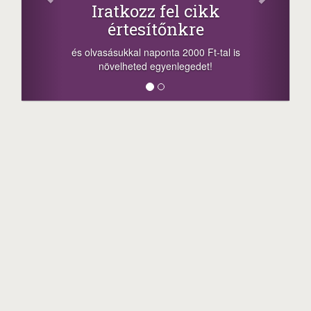
Iratkozz fel cikk
+1.0
értesítőnkre
-nyeremény növe
a sorsolás napjá
vasásukkal naponta 2000 Ft-tal is
megosztási lehető
növelheted egyenlegedet!