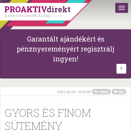
PROAKTIV
direkt
a szerencsések klubja
| 2011 óta
Garantált ajándékért és
pénznyereményért regisztrálj
ingyen!
?
2021.02.04. 16:53:55
13803
285
GYORS ÉS FINOM
SÜTEMÉNY