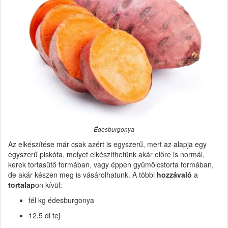
Édesburgonya
Az elkészítése már csak azért is egyszerű, mert az alapja egy
egyszerű piskóta, melyet elkészíthetünk akár előre is normál,
kerek tortasütő formában, vagy éppen gyümölcstorta formában,
de akár készen meg is vásárolhatunk. A többi
hozzávaló
a
tortalap
on kívül:
fél kg édesburgonya
12,5 dl tej