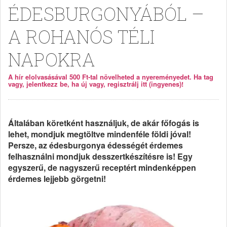
ÉDESBURGONYÁBÓL –
A ROHANÓS TÉLI
NAPOKRA
A hír elolvasásával 500 Ft-tal növelheted a nyereményedet. Ha tag
vagy, jelentkezz be, ha új vagy, regisztrálj itt (ingyenes)!
Általában köretként használjuk, de akár főfogás is
lehet, mondjuk megtöltve mindenféle földi jóval!
Persze, az édesburgonya édességét érdemes
felhasználni mondjuk desszertkészítésre is! Egy
egyszerű, de nagyszerű receptért mindenképpen
érdemes lejjebb görgetni!