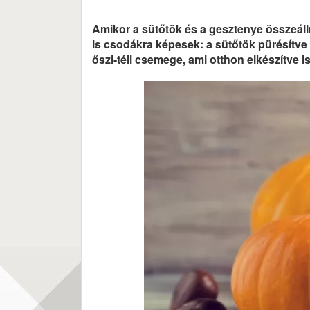
Amikor a sütőtök és a gesztenye összeáll
is csodákra képesek: a sütőtök pürésítve e
őszi-téli csemege, ami otthon elkészítve i