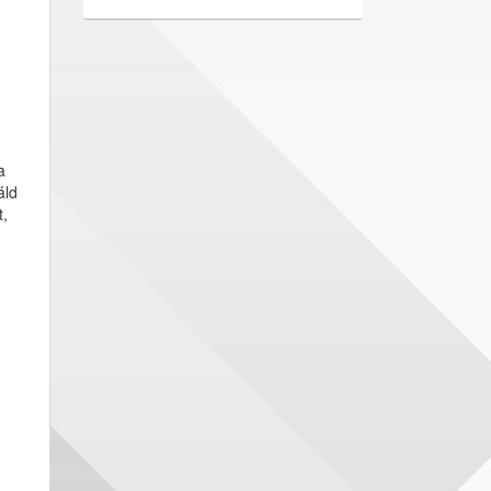
a
áld
t,