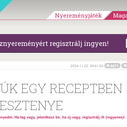
Nyereményjáték
Maga
znyereményért regisztrálj ingyen!
2024.11.22. 08:41:53
6871
YÚK EGY RECEPTBEN
GESZTENYE
yedet. Ha tag vagy, jelentkezz be, ha új vagy, regisztrálj itt (ingyenes)!