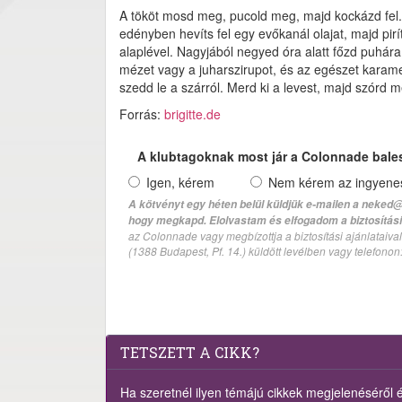
A tököt mosd meg, pucold meg, majd kockázd fel. 
edényben hevíts fel egy evőkanál olajat, majd pir
alaplével. Nagyjából negyed óra alatt főzd puhár
mézet vagy a juharszirupot, és az egészet karamel
szedd le a szárról. Merd ki a levest, majd szórd 
Forrás:
brigitte.de
A klubtagoknak most jár a Colonnade bale
Igen, kérem
Nem kérem az ingyenes 
A kötvényt egy héten belül küldjük e-mailen a neked@
hogy megkapd. Elolvastam és elfogadom a biztosítási 
az Colonnade vagy megbízottja a biztosítási ajánlatai
(1388 Budapest, Pf. 14.) küldött levélben vagy telefono
TETSZETT A CIKK?
Ha szeretnél ilyen témájú cikkek megjelenéséről ért