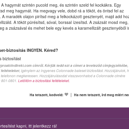
A hagymát szintén pucold meg, és szintén szeld fel kockákra. Egy
ítsd meg hagymát. Ha megvagy vele, dobd rá a tököt, és öntsd fel az
a. A maradék olajon pirítsd meg a felkockázott gesztenyét, majd add ho
lizáld. A tököt pürésítsd, sóval, borssal ízesítsd. A zsázsát mosd meg,
meg a zsázsával és mehet bele egy kevés a karamellizált gesztenyéből i
set-biztosítás INGYEN. Kéred?
biztosítást
proaktivdirekt.com címről. Kérjük tedd ezt a címet a leveleződ címjegyzékébe,
, igénylem az ingyenes Colonnade baleset-biztosítást. Hozzájárulok, 
feltételeket
val telefonon megkeressen. Hozzájárulásodat visszavonhatod a Colonnade címére
n: 801-0801.
Letöltöm a biztosítási feltételeket.
|
Ha tetszett, kedveld:
Ha nem tetszett, írd meg miért n
esítést kapni, itt jelentkezz rá!