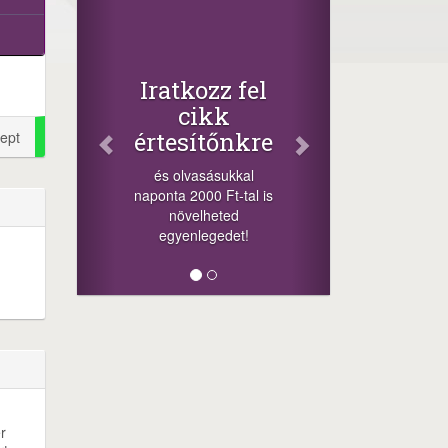
Fac
Osz
cikk
+1.000.
Iratkozz fel
-nyeremény
cikk
a szere
értesítőnkre
ept
sorsolás
cikkek al
és olvasásukkal
mego
naponta 2000 Ft-tal is
lehetősége
növelheted
mi
egyenlegedet!
r