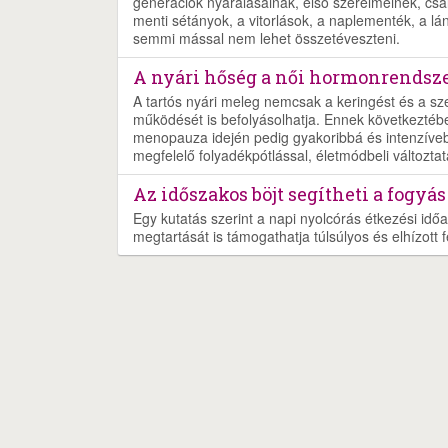
generációk nyaralásainak, első szerelmeinek, csalá
menti sétányok, a vitorlások, a naplementék, a lá
semmi mással nem lehet összetéveszteni.
A nyári hőség a női hormonrendszer
A tartós nyári meleg nemcsak a keringést és a s
működését is befolyásolhatja. Ennek következtéb
menopauza idején pedig gyakoribbá és intenzíveb
megfelelő folyadékpótlással, életmódbeli változtat
Az időszakos böjt segítheti a fogyás
Egy kutatás szerint a napi nyolcórás étkezési időa
megtartását is támogathatja túlsúlyos és elhízott f