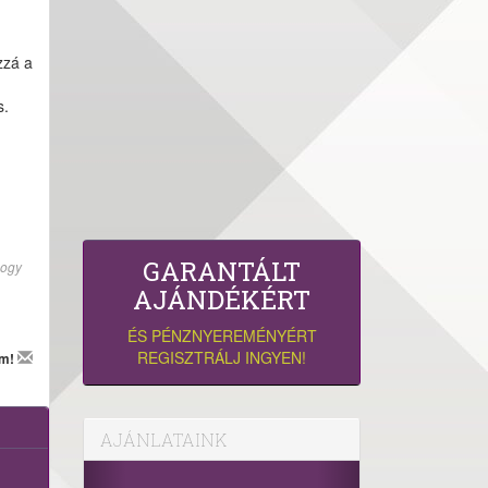
zzá a
s.
GARANTÁLT
hogy
AJÁNDÉKÉRT
ÉS PÉNZNYEREMÉNYÉRT
REGISZTRÁLJ INGYEN!
em!
AJÁNLATAINK