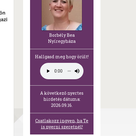
lön
gazi
Borbély Bea
Nyíregyháza
Hallgasd meg hogy örült!
A következő nyertes
hirdetés dátuma:
2026.09.16.
Csatlakozz ingyen, ha Te
is nyerni szeretnél!