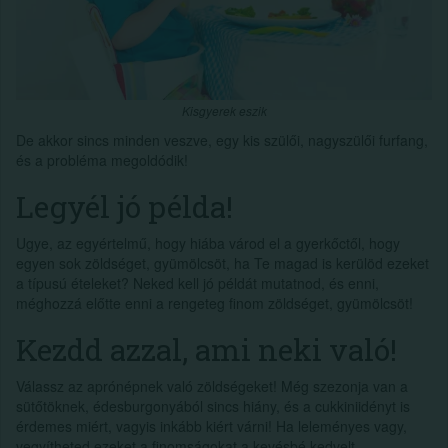
Kisgyerek eszik
De akkor sincs minden veszve, egy kis szülői, nagyszülői furfang,
és a probléma megoldódik!
Legyél jó példa!
Ugye, az egyértelmű, hogy hiába várod el a gyerkőctől, hogy
egyen sok zöldséget, gyümölcsöt, ha Te magad is kerülöd ezeket
a típusú ételeket? Neked kell jó példát mutatnod, és enni,
méghozzá előtte enni a rengeteg finom zöldséget, gyümölcsöt!
Kezdd azzal, ami neki való!
Válassz az aprónépnek való zöldségeket! Még szezonja van a
sütőtöknek, édesburgonyából sincs hiány, és a cukkiniidényt is
érdemes miért, vagyis inkább kiért várni! Ha leleményes vagy,
vegyítheted ezeket a finomságokat a kevésbé kedvelt