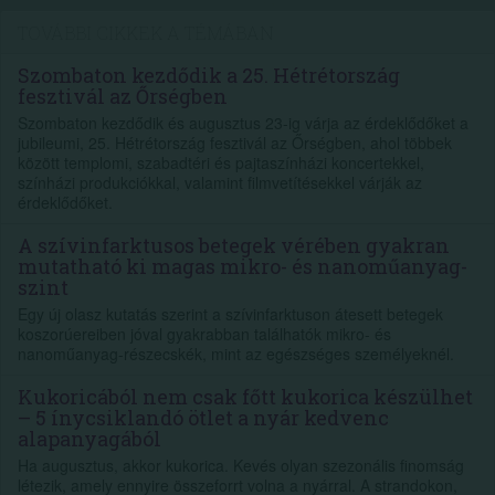
TOVÁBBI CIKKEK A TÉMÁBAN
Szombaton kezdődik a 25. Hétrétország
fesztivál az Őrségben
Szombaton kezdődik és augusztus 23-ig várja az érdeklődőket a
jubileumi, 25. Hétrétország fesztivál az Őrségben, ahol többek
között templomi, szabadtéri és pajtaszínházi koncertekkel,
színházi produkciókkal, valamint filmvetítésekkel várják az
érdeklődőket.
A szívinfarktusos betegek vérében gyakran
mutatható ki magas mikro- és nanoműanyag-
szint
Egy új olasz kutatás szerint a szívinfarktuson átesett betegek
koszorúereiben jóval gyakrabban találhatók mikro- és
nanoműanyag-részecskék, mint az egészséges személyeknél.
Kukoricából nem csak főtt kukorica készülhet
– 5 ínycsiklandó ötlet a nyár kedvenc
alapanyagából
Ha augusztus, akkor kukorica. Kevés olyan szezonális finomság
létezik, amely ennyire összeforrt volna a nyárral. A strandokon,