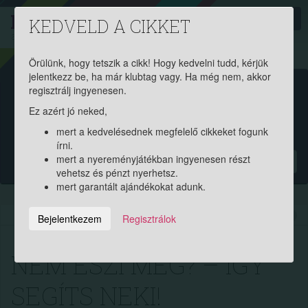
PROAKTIV
direkt
KEDVELD A CIKKET
a szerencsések klubja
| 2011 óta
Örülünk, hogy tetszik a cikk! Hogy kedvelni tudd, kérjük
jelentkezz be, ha már klubtag vagy. Ha még nem, akkor
Garantált ajándékért és
regisztrálj ingyenesen.
Ez azért jó neked,
pénznyereményért regisztrálj
mert a kedvelésednek megfelelő cikkeket fogunk
ingyen!
írni.
mert a nyereményjátékban ingyenesen részt
?
vehetsz és pénzt nyerhetsz.
mert garantált ajándékokat adunk.
2018.03.22. 10:51:02
13226
365
Bejelentkezem
Regisztrálok
NEM ESZI MEG? – ÍGY
SEGÍTS NEKI!