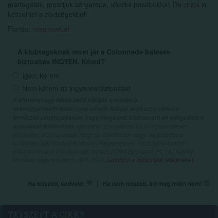
mártogatós, mondjuk sárgarépa, uborka hasábokkal. De
chips
is
készülhet a zöldségekből!
Forrás:
missmum.at
A klubtagoknak most jár a Colonnade baleset-
biztosítás INGYEN. Kéred?
Igen, kérem
Nem kérem az ingyenes biztosítást
A kötvényt egy héten belül küldjük e-mailen a
neked@proaktivdirekt.com címről. Kérjük tedd ezt a címet a
leveleződ címjegyzékébe, hogy megkapd. Elolvastam és elfogadom a
, igénylem az ingyenes Colonnade baleset-
biztosítási feltételeket
biztosítást. Hozzájárulok, hogy az Colonnade vagy megbízottja a
biztosítási ajánlataival telefonon megkeressen. Hozzájárulásodat
visszavonhatod a Colonnade címére (1388 Budapest, Pf. 14.) küldött
levélben vagy telefonon: 801-0801.
Letöltöm a biztosítási feltételeket.
|
Ha tetszett, kedveld:
Ha nem tetszett, írd meg miért nem!
TETSZETT A CIKK?