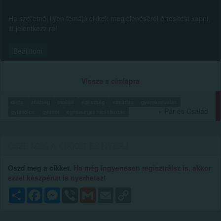
Ha szeretnél ilyen témájú cikkek megjelenéséről értesítést kapni,
itt jelentkezz rá!
Beállítom
Vissza a címlapra
diéta
zöldség
család
egészség
vásárlás
gyereknevelés
» Pár és Család
gyümölcs
gyerek
egészséges táplálkozás
OSZD MEG A CIKKET ÉS NYERJ...
Oszd meg a cikket.
Ha még ingyenesen regisztrálsz is, akkor
ezzel készpénzt is nyerhetsz!
Megosztás
Facebook
Messenger
Viber
Gmail
Email
Copy
Link