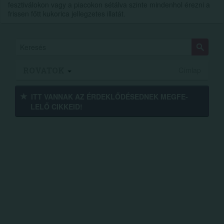
fesztiválokon vagy a piacokon sétálva szinte mindenhol érezni a
frissen főtt kukorica jellegzetes illatát.
ROVATOK
Címlap
ITT VANNAK AZ ÉRDEK­LŐDÉ­SEDNEK MEGFE­
LELŐ CIKKEID!