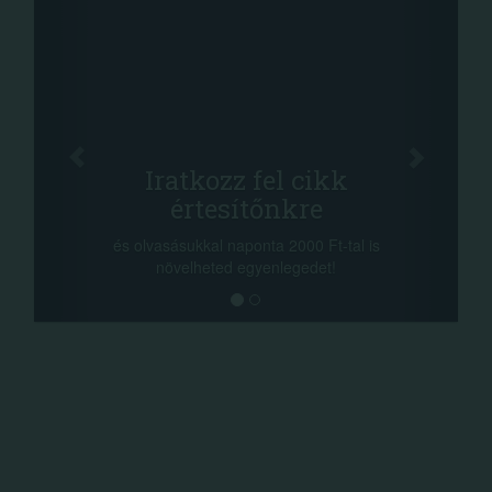
Fac
Oszd meg
atkozz fel cikk
+1.000.
értesítőnkre
-nyeremény növelés
a sorsolás napján! 
ásukkal naponta 2000 Ft-tal is
megosztási lehetőség
velheted egyenlegedet!