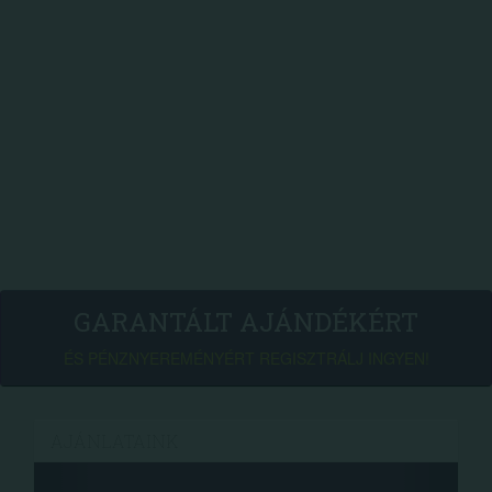
GARANTÁLT AJÁNDÉKÉRT
ÉS PÉNZNYEREMÉNYÉRT REGISZTRÁLJ INGYEN!
AJÁNLATAINK