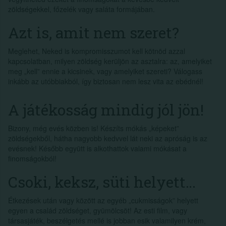
zöldségekkel, főzelék vagy saláta formájában.
Azt is, amit nem szeret?
Meglehet, Neked is kompromisszumot kell kötnöd azzal
kapcsolatban, milyen zöldség kerüljön az asztalra: az, amelyiket
meg „kell” ennie a kicsinek, vagy amelyiket szereti? Válogass
inkább az utóbbiakból, így biztosan nem lesz vita az ebédnél!
A játékosság mindig jól jön!
Bizony, még evés közben is! Készíts mókás „képeket”
zöldségekből, hátha nagyobb kedvvel lát neki az apróság is az
evésnek! Később együtt is alkothattok valami mókásat a
finomságokból!
Csoki, keksz, süti helyett…
Étkezések után vagy között az egyéb „cukmisságok” helyett
egyen a család zöldséget, gyümölcsöt! Az esti film, vagy
társasjáték, beszélgetés mellé is jobban esik valamilyen krém,