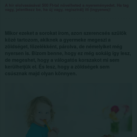
A hír elolvasásával 500 Ft-tal növelheted a nyereményedet. Ha tag
vagy, jelentkezz be, ha új vagy, regisztrálj itt (ingyenes)!
Mikor ezeket a sorokat írom, azon szerencsés szülők
közé tartozom, akiknek a gyermeke megeszi a
zöldséget, főzelékként, párolva, de némelyiket még
nyersen is. Bízom benne, hogy ez még sokáig így lesz,
de megeshet, hogy a válogatós korszakot mi sem
kerülhetjük el. És lesz, hogy a zöldségek sem
csúsznak majd olyan könnyen.