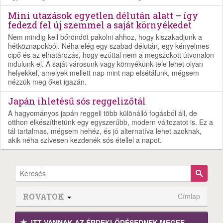
Mini utazások egyetlen délután alatt – így
fedezd fel új szemmel a saját környékedet
Nem mindig kell bőröndöt pakolni ahhoz, hogy kiszakadjunk a
hétköznapokból. Néha elég egy szabad délután, egy kényelmes
cipő és az elhatározás, hogy ezúttal nem a megszokott útvonalon
indulunk el. A saját városunk vagy környékünk tele lehet olyan
helyekkel, amelyek mellett nap mint nap elsétálunk, mégsem
nézzük meg őket igazán.
Japán ihletésű sós reggelizőtál
A hagyományos japán reggeli több különálló fogásból áll, de
otthon elkészíthetünk egy egyszerűbb, modern változatot is. Ez a
tál tartalmas, mégsem nehéz, és jó alternatíva lehet azoknak,
akik néha szívesen kezdenék sós étellel a napot.
ROVATOK
Címlap
ITT VANNAK AZ ÉRDEK­LŐDÉ­SEDNEK MEGFE­