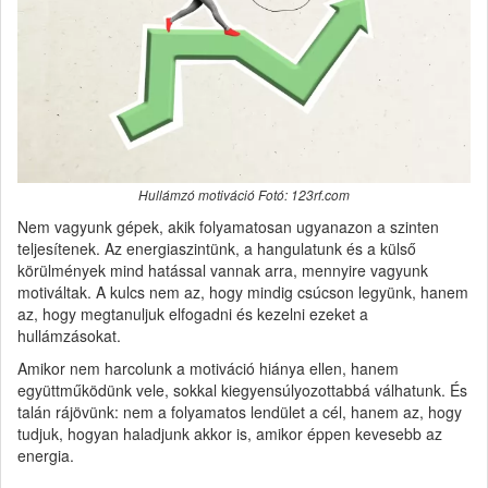
Hullámzó motiváció Fotó: 123rf.com
Nem vagyunk gépek, akik folyamatosan ugyanazon a szinten
teljesítenek. Az energiaszintünk, a hangulatunk és a külső
körülmények mind hatással vannak arra, mennyire vagyunk
motiváltak. A kulcs nem az, hogy mindig csúcson legyünk, hanem
az, hogy megtanuljuk elfogadni és kezelni ezeket a
hullámzásokat.
Amikor nem harcolunk a motiváció hiánya ellen, hanem
együttműködünk vele, sokkal kiegyensúlyozottabbá válhatunk. És
talán rájövünk: nem a folyamatos lendület a cél, hanem az, hogy
tudjuk, hogyan haladjunk akkor is, amikor éppen kevesebb az
energia.