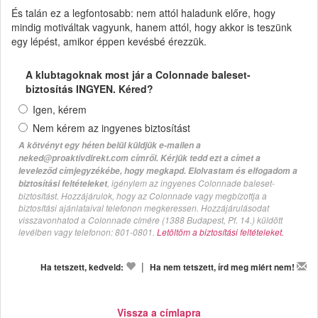
És talán ez a legfontosabb: nem attól haladunk előre, hogy
mindig motiváltak vagyunk, hanem attól, hogy akkor is teszünk
egy lépést, amikor éppen kevésbé érezzük.
A klubtagoknak most jár a Colonnade baleset-
biztosítás INGYEN. Kéred?
Igen, kérem
Nem kérem az ingyenes biztosítást
A kötvényt egy héten belül küldjük e-mailen a
neked@proaktivdirekt.com címről. Kérjük tedd ezt a címet a
leveleződ címjegyzékébe, hogy megkapd. Elolvastam és elfogadom a
, igénylem az ingyenes Colonnade baleset-
biztosítási feltételeket
biztosítást. Hozzájárulok, hogy az Colonnade vagy megbízottja a
biztosítási ajánlataival telefonon megkeressen. Hozzájárulásodat
visszavonhatod a Colonnade címére (1388 Budapest, Pf. 14.) küldött
levélben vagy telefonon: 801-0801.
Letöltöm a biztosítási feltételeket.
|
Ha tetszett, kedveld:
Ha nem tetszett, írd meg miért nem!
Vissza a címlapra