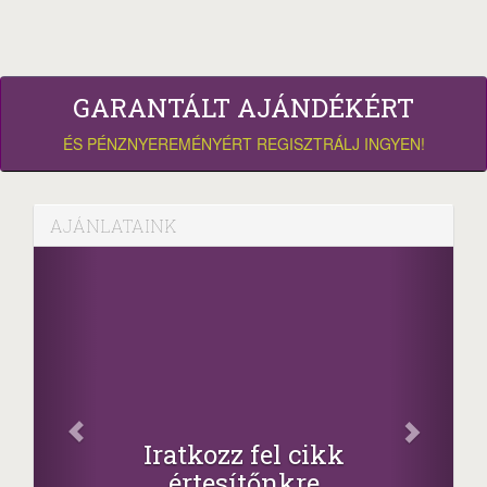
GARANTÁLT AJÁNDÉKÉRT
ÉS PÉNZNYEREMÉNYÉRT REGISZTRÁLJ INGYEN!
AJÁNLATAINK
Facebook
Oszd meg cikkeinket
+1.000.000 Ft...
-nyeremény növelés jár a szerencsésnek