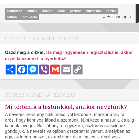
szabadidő
munka
család
lélek
psziché
háztartás
karrier
» Pszichológia
otthon
motiváció
OSZD MEG A CIKKET ÉS NYERJ...
Oszd meg a cikket.
Ha még ingyenesen regisztrálsz is, akkor
ezzel készpénzt is nyerhetsz!
Megosztás
Facebook
Messenger
Viber
Gmail
Email
Copy
Link
TOVÁBBI CIKKEK A TÉMÁBAN
Mi történik a testünkkel, amikor nevetünk?
A nevetés néha egy halk mosollyal kezdődik, máskor annyira
erős, hogy könnybe lábad a szemünk, fájni kezd a hasunk, és alig
kapunk levegőt. Bár többnyire egyszerű, ösztönös reakciónak
gondoljuk, a nevetés valójában összetett folyamat, amelyben az
agy, az idegrendszer, az arcizmok és a légzés is részt vesz.