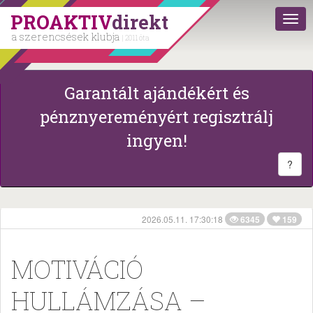
PROAKTIV
direkt
a szerencsések klubja
| 2011 óta
Garantált ajándékért és
pénznyereményért regisztrálj
ingyen!
?
2026.05.11. 17:30:18
6345
159
MOTIVÁCIÓ
HULLÁMZÁSA –