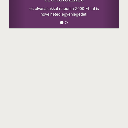
a sorsolás napján! A cikkek alján találsz
is
megosztási lehetőséget. Lájkolj is minket!