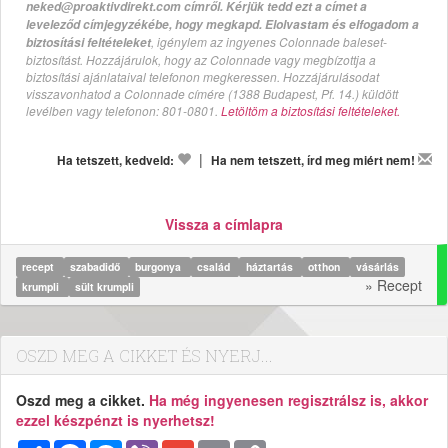
neked@proaktivdirekt.com címről. Kérjük tedd ezt a címet a
leveleződ címjegyzékébe, hogy megkapd. Elolvastam és elfogadom a
, igénylem az ingyenes Colonnade baleset-
biztosítási feltételeket
biztosítást. Hozzájárulok, hogy az Colonnade vagy megbízottja a
biztosítási ajánlataival telefonon megkeressen. Hozzájárulásodat
visszavonhatod a Colonnade címére (1388 Budapest, Pf. 14.) küldött
levélben vagy telefonon: 801-0801.
Letöltöm a biztosítási feltételeket.
|
Ha tetszett, kedveld:
Ha nem tetszett, írd meg miért nem!
Vissza a címlapra
recept
szabadidő
burgonya
család
háztartás
otthon
vásárlás
» Recept
krumpli
sült krumpli
OSZD MEG A CIKKET ÉS NYERJ...
Oszd meg a cikket.
Ha még ingyenesen regisztrálsz is, akkor
ezzel készpénzt is nyerhetsz!