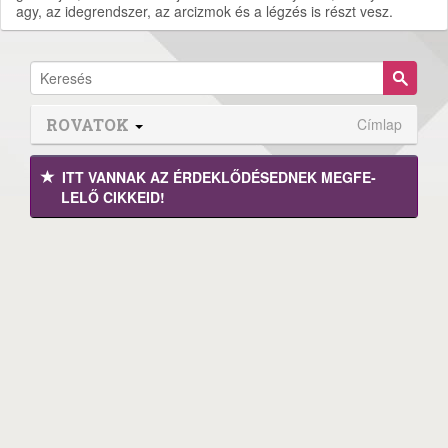
agy, az idegrendszer, az arcizmok és a légzés is részt vesz.
ROVATOK
Címlap
ITT VANNAK AZ ÉRDEK­LŐDÉ­SEDNEK MEGFE­
LELŐ CIKKEID!