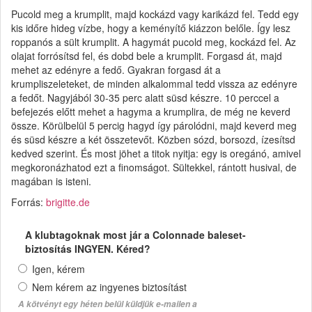
Pucold meg a krumplit, majd kockázd vagy karikázd fel. Tedd egy
kis időre hideg vízbe, hogy a keményítő kiázzon belőle. Így lesz
roppanós a sült krumplit. A hagymát pucold meg, kockázd fel. Az
olajat forrósítsd fel, és dobd bele a krumplit. Forgasd át, majd
mehet az edényre a fedő. Gyakran forgasd át a
krumpliszeleteket, de minden alkalommal tedd vissza az edényre
a fedőt. Nagyjából 30-35 perc alatt süsd készre. 10 perccel a
befejezés előtt mehet a hagyma a krumplira, de még ne keverd
össze. Körülbelül 5 percig hagyd így párolódni, majd keverd meg
és süsd készre a két összetevőt. Közben sózd, borsozd, ízesítsd
kedved szerint. És most jöhet a titok nyitja: egy is oregánó, amivel
megkoronázhatod ezt a finomságot. Sültekkel, rántott husival, de
magában is isteni.
Forrás:
brigitte.de
A klubtagoknak most jár a Colonnade baleset-
biztosítás INGYEN. Kéred?
Igen, kérem
Nem kérem az ingyenes biztosítást
A kötvényt egy héten belül küldjük e-mailen a