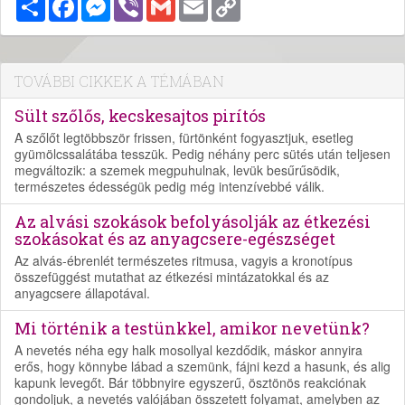
Megosztás
Facebook
Messenger
Viber
Gmail
Email
Copy
Link
TOVÁBBI CIKKEK A TÉMÁBAN
Sült szőlős, kecskesajtos pirítós
A szőlőt legtöbbször frissen, fürtönként fogyasztjuk, esetleg
gyümölcssalátába tesszük. Pedig néhány perc sütés után teljesen
megváltozik: a szemek megpuhulnak, levük besűrűsödik,
természetes édességük pedig még intenzívebbé válik.
Az alvási szokások befolyásolják az étkezési
szokásokat és az anyagcsere-egészséget
Az alvás-ébrenlét természetes ritmusa, vagyis a kronotípus
összefüggést mutathat az étkezési mintázatokkal és az
anyagcsere állapotával.
Mi történik a testünkkel, amikor nevetünk?
A nevetés néha egy halk mosollyal kezdődik, máskor annyira
erős, hogy könnybe lábad a szemünk, fájni kezd a hasunk, és alig
kapunk levegőt. Bár többnyire egyszerű, ösztönös reakciónak
gondoljuk, a nevetés valójában összetett folyamat, amelyben az