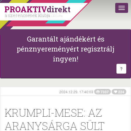
PROAKTIV
direkt
a szerencsések klubja
| 2011 óta
Garantált ajándékért és
pénznyereményért regisztrálj
ingyen!
?
2024.12.29. 17:40:03
7337
224
KRUMPLI-MESE: AZ
ARANYSÁRGA SÜLT