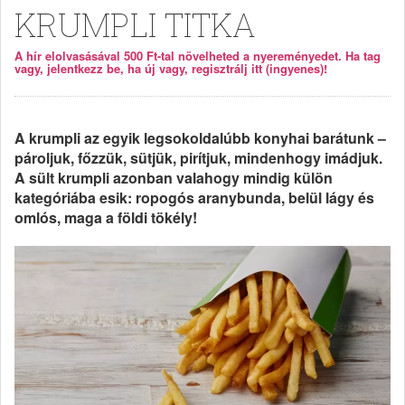
KRUMPLI TITKA
A hír elolvasásával 500 Ft-tal növelheted a nyereményedet. Ha tag
vagy, jelentkezz be, ha új vagy, regisztrálj itt (ingyenes)!
A krumpli az egyik legsokoldalúbb konyhai barátunk –
pároljuk, főzzük, sütjük, pirítjuk, mindenhogy imádjuk.
A sült krumpli azonban valahogy mindig külön
kategóriába esik: ropogós aranybunda, belül lágy és
omlós, maga a földi tökély!