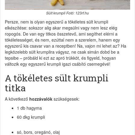
Sült krumpli Fotó: 123rf.hu
Persze, nem is olyan egyszerű a tökéletes sült krumpli
elkészítése: sokszor alig akar megsülni vagy nem lesz elég
ropogós. De van egy titkos összetevő, ami segíthet elérni a
tökéletességet, és nem, ezúttal nem a szerelem, hanem egy
egyszerű kis csavar van a receptben! Na, vajon mi lehet az? Ha
legközelebb sült krumplira vágysz, ne csak simán dobd be a
tepsibe – próbáld ki ezt az apró trükköt, és figyeld, hogyan
változik egy egyszerű krumpli igazi csábító csemegévé!
A tökéletes sült krumpli
titka
A következő
hozzávalók
szükségesek:
1 db hagyma
60 dkg krumpli
só, bors, oregánó, olaj