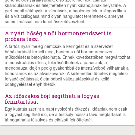
kirándulásainak és felejthetetlen nyári kalandjainak helyszíne. A
part menti sétányok, a vitorlások, a naplementék, a lángos illata
és a víz csillogása mind olyan hangulatot teremtenek, amelyet
semmi mással nem lehet összetéveszteni.
A nyári hőség a női hormonrendszert is
próbára teszi
A tartós nyári meleg nemcsak a keringést és a szervezet
hőháztartását terheli meg, hanem a női hormonrendszer
működését is befolyásolhatja. Ennek következtében megváltozhat
a menstruációs ciklus, felerősödhetnek a panaszok, a
menopauza idején pedig gyakoribbá és intenzívebbé válhatnak a
hőhullámok és az alvászavarok. A kellemetlen tünetek megfelelő
folyadékpótlással, életmódbeli változtatásokkal és kellő
odafigyeléssel enyhíthetők.
Az időszakos böjt segítheti a fogyás
fenntartását
Egy kutatás szerint a napi nyolcórás étkezési időablak nem csak
a fogyást segítheti elő, de a testsúly hosszú távú megtartását is
támogathatja túlsúlyos és elhízott felnőtteknél.