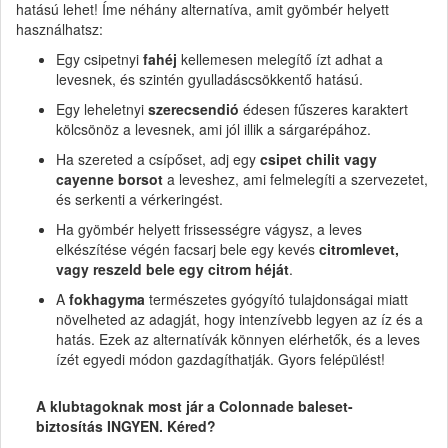
hatású lehet! Íme néhány alternatíva, amit gyömbér helyett
használhatsz:
Egy csipetnyi
fahéj
kellemesen melegítő ízt adhat a
levesnek, és szintén gyulladáscsökkentő hatású.
Egy leheletnyi
szerecsendió
édesen fűszeres karaktert
kölcsönöz a levesnek, ami jól illik a sárgarépához.
Ha szereted a csípőset, adj egy
csipet chilit vagy
cayenne borsot
a leveshez, ami felmelegíti a szervezetet,
és serkenti a vérkeringést.
Ha gyömbér helyett frissességre vágysz, a leves
elkészítése végén facsarj bele egy kevés
citromlevet,
vagy reszeld bele egy citrom héját
.
A
fokhagyma
természetes gyógyító tulajdonságai miatt
növelheted az adagját, hogy intenzívebb legyen az íz és a
hatás. Ezek az alternatívák könnyen elérhetők, és a leves
ízét egyedi módon gazdagíthatják. Gyors felépülést!
A klubtagoknak most jár a Colonnade baleset-
biztosítás INGYEN. Kéred?