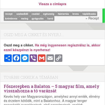
Vissza a címlapra
recept
szabadidő
család
egészség
háztartás
leves
táplálkozás
» Recept
krémleves
meleg
gyógyulás
forró
OSZD MEG A CIKKET ÉS NYERJ...
Oszd meg a cikket.
Ha még ingyenesen regisztrálsz is, akkor
ezzel készpénzt is nyerhetsz!
Megosztás
Facebook
Messenger
Viber
Gmail
Email
Copy
Link
TOVÁBBI CIKKEK A TÉMÁBAN
Főszerepben a Balaton – 5 magyar film, amely
visszahozza a tó varázsát
Kevés hely van Magyarországon, amelyhez annyi emlék, élmény
és érzelem kötődik, mint a Balatonhoz. A magyar tenger
generációk nyaralásainak, első szerelmeinek, családi