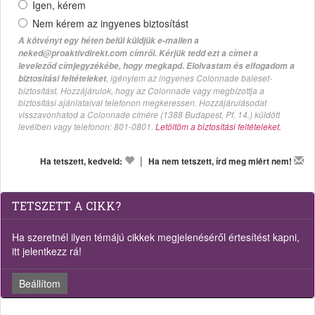
Igen, kérem
Nem kérem az ingyenes biztosítást
A kötvényt egy héten belül küldjük e-mailen a
neked@proaktivdirekt.com címről. Kérjük tedd ezt a címet a
leveleződ címjegyzékébe, hogy megkapd. Elolvastam és elfogadom a
, igénylem az ingyenes Colonnade baleset-
biztosítási feltételeket
biztosítást. Hozzájárulok, hogy az Colonnade vagy megbízottja a
biztosítási ajánlataival telefonon megkeressen. Hozzájárulásodat
visszavonhatod a Colonnade címére (1388 Budapest, Pf. 14.) küldött
levélben vagy telefonon: 801-0801.
Letöltöm a biztosítási feltételeket.
|
Ha tetszett, kedveld:
Ha nem tetszett, írd meg miért nem!
TETSZETT A CIKK?
Ha szeretnél ilyen témájú cikkek megjelenéséről értesítést kapni,
itt jelentkezz rá!
Beállítom