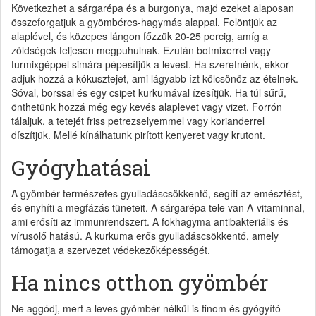
Következhet a sárgarépa és a burgonya, majd ezeket alaposan
összeforgatjuk a gyömbéres-hagymás alappal. Felöntjük az
alaplével, és közepes lángon főzzük 20-25 percig, amíg a
zöldségek teljesen megpuhulnak. Ezután botmixerrel vagy
turmixgéppel simára pépesítjük a levest. Ha szeretnénk, ekkor
adjuk hozzá a kókusztejet, ami lágyabb ízt kölcsönöz az ételnek.
Sóval, borssal és egy csipet kurkumával ízesítjük. Ha túl sűrű,
önthetünk hozzá még egy kevés alaplevet vagy vizet. Forrón
tálaljuk, a tetejét friss petrezselyemmel vagy korianderrel
díszítjük. Mellé kínálhatunk pirított kenyeret vagy krutont.
Gyógyhatásai
A gyömbér természetes gyulladáscsökkentő, segíti az emésztést,
és enyhíti a megfázás tüneteit. A sárgarépa tele van A-vitaminnal,
ami erősíti az immunrendszert. A fokhagyma antibakteriális és
vírusölő hatású. A kurkuma erős gyulladáscsökkentő, amely
támogatja a szervezet védekezőképességét.
Ha nincs otthon gyömbér
Ne aggódj, mert a leves gyömbér nélkül is finom és gyógyító