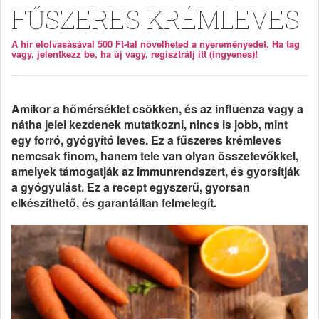
FŰSZERES KRÉMLEVES
A hír elolvasásával 500 Ft-tal növelheted a nyereményedet. Ha tag
vagy, jelentkezz be, ha új vagy, regisztrálj itt (ingyenes)!
Amikor a hőmérséklet csökken, és az influenza vagy a
nátha jelei kezdenek mutatkozni, nincs is jobb, mint
egy forró, gyógyító leves. Ez a fűszeres krémleves
nemcsak finom, hanem tele van olyan összetevőkkel,
amelyek támogatják az immunrendszert, és gyorsítják
a gyógyulást. Ez a recept egyszerű, gyorsan
elkészíthető, és garantáltan felmelegít.