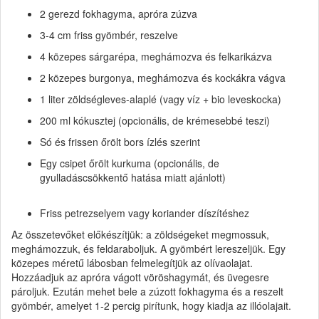
2 gerezd fokhagyma, apróra zúzva
3-4 cm friss gyömbér, reszelve
4 közepes sárgarépa, meghámozva és felkarikázva
2 közepes burgonya, meghámozva és kockákra vágva
1 liter zöldségleves-alaplé (vagy víz + bio leveskocka)
200 ml kókusztej (opcionális, de krémesebbé teszi)
Só és frissen őrölt bors ízlés szerint
Egy csipet őrölt kurkuma (opcionális, de
gyulladáscsökkentő hatása miatt ajánlott)
Friss petrezselyem vagy koriander díszítéshez
Az összetevőket előkészítjük: a zöldségeket megmossuk,
meghámozzuk, és feldaraboljuk. A gyömbért lereszeljük. Egy
közepes méretű lábosban felmelegítjük az olívaolajat.
Hozzáadjuk az apróra vágott vöröshagymát, és üvegesre
pároljuk. Ezután mehet bele a zúzott fokhagyma és a reszelt
gyömbér, amelyet 1-2 percig pirítunk, hogy kiadja az illóolajait.