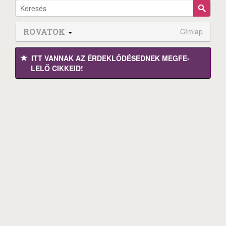
ROVATOK
Címlap
ITT VANNAK AZ ÉRDEK­LŐDÉ­SEDNEK MEGFE­
LELŐ CIKKEID!