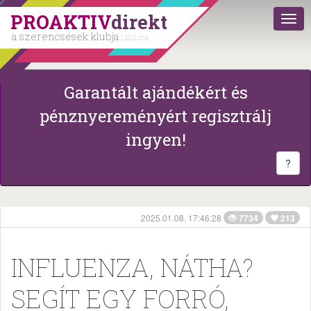
PROAKTIV
direkt
a szerencsések klubja
| 2011 óta
Garantált ajándékért és
pénznyereményért regisztrálj
ingyen!
?
2025.01.08. 17:46:28
7734
213
INFLUENZA, NÁTHA?
SEGÍT EGY FORRÓ,