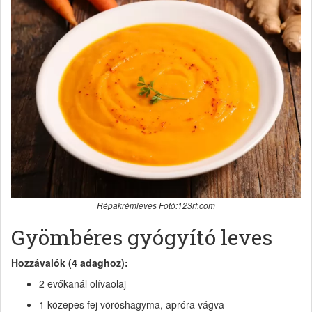
Répakrémleves Fotó:123rf.com
Gyömbéres gyógyító leves
Hozzávalók (4 adaghoz):
2 evőkanál olívaolaj
1 közepes fej vöröshagyma, apróra vágva