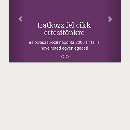
Facebook
Oszd meg cikkeinket
+1.000.000 Ft...
-nyeremény növelés jár a szerencsésnek
a sorsolás napján! A cikkek alján találsz
megosztási lehetőséget. Lájkolj is minket!