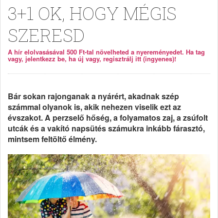
3+1 OK, HOGY MÉGIS
SZERESD
A hír elolvasásával 500 Ft-tal növelheted a nyereményedet. Ha tag
vagy, jelentkezz be, ha új vagy, regisztrálj itt (ingyenes)!
Bár sokan rajonganak a nyárért, akadnak szép
számmal olyanok is, akik nehezen viselik ezt az
évszakot. A perzselő hőség, a folyamatos zaj, a zsúfolt
utcák és a vakító napsütés számukra inkább fárasztó,
mintsem feltöltő élmény.