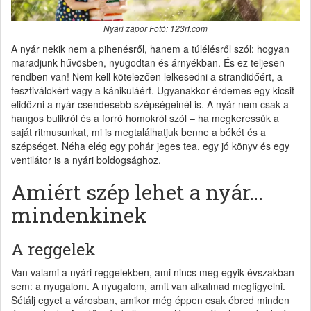
Nyári zápor Fotó: 123rf.com
A nyár nekik nem a pihenésről, hanem a túlélésről szól: hogyan
maradjunk hűvösben, nyugodtan és árnyékban. És ez teljesen
rendben van! Nem kell kötelezően lelkesedni a strandidőért, a
fesztiválokért vagy a kánikuláért. Ugyanakkor érdemes egy kicsit
elidőzni a nyár csendesebb szépségeinél is. A nyár nem csak a
hangos bulikról és a forró homokról szól – ha megkeressük a
saját ritmusunkat, mi is megtalálhatjuk benne a békét és a
szépséget. Néha elég egy pohár jeges tea, egy jó könyv és egy
ventilátor is a nyári boldogsághoz.
Amiért szép lehet a nyár…
mindenkinek
A reggelek
Van valami a nyári reggelekben, ami nincs meg egyik évszakban
sem: a nyugalom. A nyugalom, amit van alkalmad megfigyelni.
Sétálj egyet a városban, amikor még éppen csak ébred minden