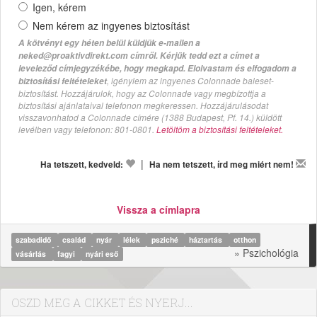
Igen, kérem
Nem kérem az ingyenes biztosítást
A kötvényt egy héten belül küldjük e-mailen a
neked@proaktivdirekt.com címről. Kérjük tedd ezt a címet a
leveleződ címjegyzékébe, hogy megkapd. Elolvastam és elfogadom a
, igénylem az ingyenes Colonnade baleset-
biztosítási feltételeket
biztosítást. Hozzájárulok, hogy az Colonnade vagy megbízottja a
biztosítási ajánlataival telefonon megkeressen. Hozzájárulásodat
visszavonhatod a Colonnade címére (1388 Budapest, Pf. 14.) küldött
levélben vagy telefonon: 801-0801.
Letöltöm a biztosítási feltételeket.
|
Ha tetszett, kedveld:
Ha nem tetszett, írd meg miért nem!
Vissza a címlapra
szabadidő
család
nyár
lélek
psziché
háztartás
otthon
» Pszichológia
vásárlás
fagyi
nyári eső
OSZD MEG A CIKKET ÉS NYERJ...