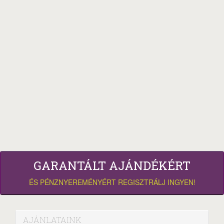
GARANTÁLT AJÁNDÉKÉRT
ÉS PÉNZNYEREMÉNYÉRT REGISZTRÁLJ INGYEN!
AJÁNLATAINK