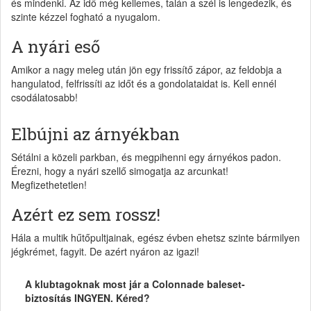
és mindenki. Az idő még kellemes, talán a szél is lengedezik, és
szinte kézzel fogható a nyugalom.
A nyári eső
Amikor a nagy meleg után jön egy frissítő zápor, az feldobja a
hangulatod, felfrissíti az időt és a gondolataidat is. Kell ennél
csodálatosabb!
Elbújni az árnyékban
Sétálni a közeli parkban, és megpihenni egy árnyékos padon.
Érezni, hogy a nyári szellő simogatja az arcunkat!
Megfizethetetlen!
Azért ez sem rossz!
Hála a multik hűtőpultjainak, egész évben ehetsz szinte bármilyen
jégkrémet, fagyit. De azért nyáron az igazi!
A klubtagoknak most jár a Colonnade baleset-
biztosítás INGYEN. Kéred?