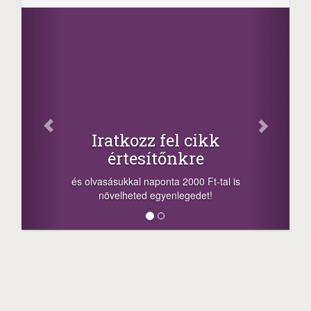
Fa
Oszd me
Iratkozz fel cikk
+1.0
értesítőnkre
-nyeremény növe
a sorsolás napjá
vasásukkal naponta 2000 Ft-tal is
megosztási lehető
növelheted egyenlegedet!