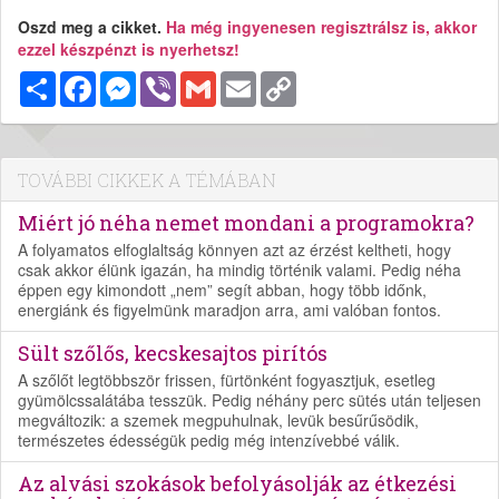
Oszd meg a cikket.
Ha még ingyenesen regisztrálsz is, akkor
ezzel készpénzt is nyerhetsz!
Megosztás
Facebook
Messenger
Viber
Gmail
Email
Copy
Link
TOVÁBBI CIKKEK A TÉMÁBAN
Miért jó néha nemet mondani a programokra?
A folyamatos elfoglaltság könnyen azt az érzést keltheti, hogy
csak akkor élünk igazán, ha mindig történik valami. Pedig néha
éppen egy kimondott „nem” segít abban, hogy több időnk,
energiánk és figyelmünk maradjon arra, ami valóban fontos.
Sült szőlős, kecskesajtos pirítós
A szőlőt legtöbbször frissen, fürtönként fogyasztjuk, esetleg
gyümölcssalátába tesszük. Pedig néhány perc sütés után teljesen
megváltozik: a szemek megpuhulnak, levük besűrűsödik,
természetes édességük pedig még intenzívebbé válik.
Az alvási szokások befolyásolják az étkezési