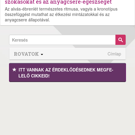
szokásokat és az anyagcsere-egészséget
Az alvás-ébrenlét természetes ritmusa, vagyis a kronotípus
összefüggést mutathat az étkezési mintázatokkal és az
anyagcsere állapotával.
ROVATOK
Címlap
ITT VANNAK AZ ÉRDEK­LŐDÉ­SEDNEK MEGFE­
LELŐ CIKKEID!