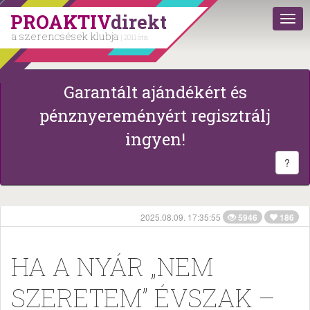
PROAKTIV
direkt
a szerencsések klubja
| 2011 óta
Garantált ajándékért és
pénznyereményért regisztrálj
ingyen!
?
2025.08.09. 17:35:55
5946
186
HA A NYÁR „NEM
SZERETEM” ÉVSZAK –