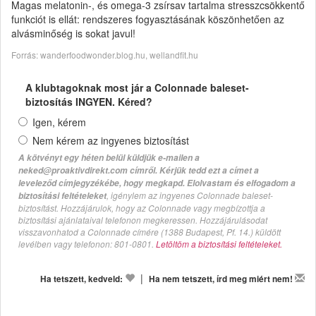
Magas melatonin-, és omega-3 zsírsav tartalma stresszcsökkentő
funkciót is ellát: rendszeres fogyasztásának köszönhetően az
alvásminőség is sokat javul!
Forrás: wanderfoodwonder.blog.hu, wellandfit.hu
A klubtagoknak most jár a Colonnade baleset-
biztosítás INGYEN. Kéred?
Igen, kérem
Nem kérem az ingyenes biztosítást
A kötvényt egy héten belül küldjük e-mailen a
neked@proaktivdirekt.com címről. Kérjük tedd ezt a címet a
leveleződ címjegyzékébe, hogy megkapd. Elolvastam és elfogadom a
, igénylem az ingyenes Colonnade baleset-
biztosítási feltételeket
biztosítást. Hozzájárulok, hogy az Colonnade vagy megbízottja a
biztosítási ajánlataival telefonon megkeressen. Hozzájárulásodat
visszavonhatod a Colonnade címére (1388 Budapest, Pf. 14.) küldött
levélben vagy telefonon: 801-0801.
Letöltöm a biztosítási feltételeket.
|
Ha tetszett, kedveld:
Ha nem tetszett, írd meg miért nem!