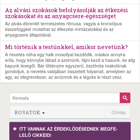
Az alvási szokások befolyásolják az étkezési
szokásokat és az anyagcsere-egészséget
Az alvás-ébrenlét természetes ritmusa, vagyis a kronotípus
összefüggést mutathat az étkezési mintázatokkal és az
anyagcsere állapotával.
Mi történik a testünkkel, amikor nevetünk?
A nevetés néha egy halk mosollyal kezdődik, máskor annyira
erős, hogy könnybe lábad a szemünk, fájni kezd a hasunk, és alig
kapunk levegőt. Bár többnyire egyszerű, ösztönös reakciónak
gondoljuk, a nevetés valójában összetett folyamat, amelyben az
agy, az idegrendszer, az arcizmok és a légzés is részt vesz.
ROVATOK
Címlap
ITT VANNAK AZ ÉRDEK­LŐDÉ­SEDNEK MEGFE­
LELŐ CIKKEID!