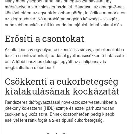
Nagy mennyiségben tartalmaz omega-3 zsírsavakat, így
mérsékelve a vér koleszterinszintjét. Ráadásul az omega-3-nak
köszönhetően az agyunk is jobban pörög, fejlődik a memória és
az idegrendszer. Nő a problémamegoldó készség – vizsgák,
nehezebb munkák előtt kimondottan ajánlott tehát valami diós.
Erősíti a csontokat
Az alfaliponsav egy olyan esszenciális zsírsav, ami ellenállóbbá
teszi a csontozatunkat, ráadásul gyulladáscsökkentő hatással is
bír. A többi hasznos dologgal együtt az alfaliponsav is
megtalálható a dióbélben!
Csökkenti a cukorbetegség
kialakulásának kockázatát
Rendszeres diófogyasztással növekszik szervezetünkben a
jótékony koleszterin (HDL) szintje és ezzel párhuzamosan
csökken a glükóz szint. Ennek köszönhetően pedig kisebb
eséllyel feni ránk fogát a 2-es típusú cukorbetegség.