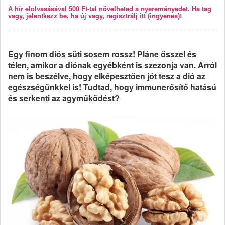
A hír elolvasásával 500 Ft-tal növelheted a nyereményedet. Ha tag
vagy, jelentkezz be, ha új vagy, regisztrálj itt (ingyenes)!
Egy finom diós süti sosem rossz! Pláne ősszel és
télen, amikor a diónak egyébként is szezonja van. Arról
nem is beszélve, hogy elképesztően jót tesz a dió az
egészségünkkel is! Tudtad, hogy immunerősítő hatású
és serkenti az agyműködést?