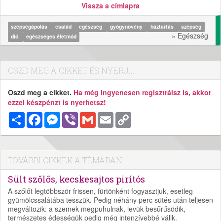
Vissza a címlapra
szépségápolás
család
egészség
gyógynövény
háztartás
szépség
» Egészség
dió
egészséges életmód
OSZD MEG A CIKKET ÉS NYERJ...
Oszd meg a cikket.
Ha még ingyenesen regisztrálsz is, akkor
ezzel készpénzt is nyerhetsz!
Megosztás
Facebook
Messenger
Viber
Gmail
Email
Copy
Link
TOVÁBBI CIKKEK A TÉMÁBAN
Sült szőlős, kecskesajtos pirítós
A szőlőt legtöbbször frissen, fürtönként fogyasztjuk, esetleg
gyümölcssalátába tesszük. Pedig néhány perc sütés után teljesen
megváltozik: a szemek megpuhulnak, levük besűrűsödik,
természetes édességük pedig még intenzívebbé válik.