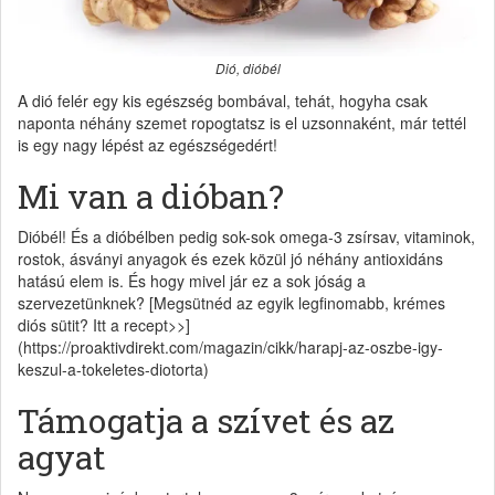
Dió, dióbél
A dió felér egy kis egészség bombával, tehát, hogyha csak
naponta néhány szemet ropogtatsz is el uzsonnaként, már tettél
is egy nagy lépést az egészségedért!
Mi van a dióban?
Dióbél! És a dióbélben pedig sok-sok omega-3 zsírsav, vitaminok,
rostok, ásványi anyagok és ezek közül jó néhány antioxidáns
hatású elem is. És hogy mivel jár ez a sok jóság a
szervezetünknek? [Megsütnéd az egyik legfinomabb, krémes
diós sütit? Itt a recept>>]
(https://proaktivdirekt.com/magazin/cikk/harapj-az-oszbe-igy-
keszul-a-tokeletes-diotorta)
Támogatja a szívet és az
agyat