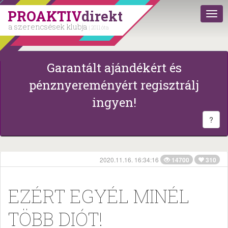
PROAKTIV
direkt
a szerencsések klubja
| 2011 óta
Garantált ajándékért és
pénznyereményért regisztrálj
ingyen!
?
2020.11.16. 16:34:16
14700
310
EZÉRT EGYÉL MINÉL
TÖBB DIÓT!