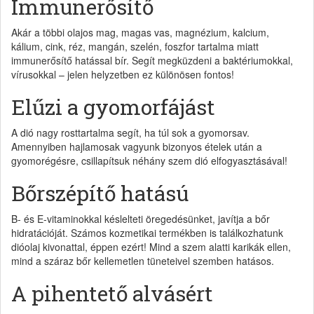
Immunerősítő
Akár a többi olajos mag, magas vas, magnézium, kalcium,
kálium, cink, réz, mangán, szelén, foszfor tartalma miatt
immunerősítő hatással bír. Segít megküzdeni a baktériumokkal,
vírusokkal – jelen helyzetben ez különösen fontos!
Elűzi a gyomorfájást
A dió nagy rosttartalma segít, ha túl sok a gyomorsav.
Amennyiben hajlamosak vagyunk bizonyos ételek után a
gyomorégésre, csillapítsuk néhány szem dió elfogyasztásával!
Bőrszépítő hatású
B- és E-vitaminokkal késlelteti öregedésünket, javítja a bőr
hidratációját. Számos kozmetikai termékben is találkozhatunk
dióolaj kivonattal, éppen ezért! Mind a szem alatti karikák ellen,
mind a száraz bőr kellemetlen tüneteivel szemben hatásos.
A pihentető alvásért