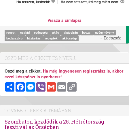
|
Ha tetszett, kedveld:
Ha nem tetszett, írd meg miért nem!
Vissza a címlapra
recept
család
egészség
akác
akácvirág
bodza
gyógynövény
» Egészség
bodzaszörp
háztartás
receptek
akácszörp
OSZD MEG A CIKKET ÉS NYERJ...
Oszd meg a cikket.
Ha még ingyenesen regisztrálsz is, akkor
ezzel készpénzt is nyerhetsz!
Megosztás
Facebook
Messenger
Viber
Gmail
Email
Copy
Link
TOVÁBBI CIKKEK A TÉMÁBAN
Szombaton kezdődik a 25. Hétrétország
fesztivál az Őrségben