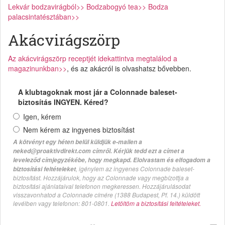
Lekvár bodzavirágból>>
Bodzabogyó tea>>
Bodza
palacsintatésztában>>
Akácvirágszörp
Az akácvirágszörp receptjét idekattintva megtalálod a
magazinunkban>>
, és az akácról is olvashatsz bővebben.
A klubtagoknak most jár a Colonnade baleset-
biztosítás INGYEN. Kéred?
Igen, kérem
Nem kérem az ingyenes biztosítást
A kötvényt egy héten belül küldjük e-mailen a
neked@proaktivdirekt.com címről. Kérjük tedd ezt a címet a
leveleződ címjegyzékébe, hogy megkapd. Elolvastam és elfogadom a
, igénylem az ingyenes Colonnade baleset-
biztosítási feltételeket
biztosítást. Hozzájárulok, hogy az Colonnade vagy megbízottja a
biztosítási ajánlataival telefonon megkeressen. Hozzájárulásodat
visszavonhatod a Colonnade címére (1388 Budapest, Pf. 14.) küldött
levélben vagy telefonon: 801-0801.
Letöltöm a biztosítási feltételeket.