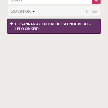
ROVATOK
Címlap
ITT VANNAK AZ ÉRDEK­LŐDÉ­SEDNEK MEGFE­
LELŐ CIKKEID!