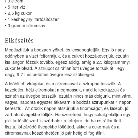
• 3 citrom
• 5 liter víz
• 2,5 kg cukor
• 1 késhegynyi tartósítószer
• 3 gramm citromsav
Elkészítés
Megtisztítjuk a bodzaernyőket, és lecsepegtetjük. Egy jó nagy
edényben a vizet felforraljuk, és a cukrot hozzákeverjük, ezután
kis lángon főzzük tovább, egész addig, amíg a 2,5 kilogrammnyi
cukor felolvad. A szirupot csirátlanított üvegbe töltsük át - egy
nagy, 6-7 l-es befőttes üvegre lesz szükséged.
A leöblített virágokat és a citromsavat a szirupba tesszük. A
kezeletlen héjú citromokat megmossuk, majd felkockázzuk és
szintén az üvegbe tesszük. ezután nincs más dolgunk, mint várni,
vagyis, naponta egyszer átkavarni a bodzás szirupunkat 4 napon
keresztül. Az ötödik napon átszűrjük a finomságot, és kisebb, jól
zárható üvegekbe töltjük. Ha szeretnéd, hogy sokáig elálljon egy
pici tartósítószert is szórhatsz a tetejére, de ha csírátlanított,
tiszta, jól záródó üvegekbe töltötted, akkor a cukornak és a
citromsavnak köszönhetően jó pár hétig el fog állni.