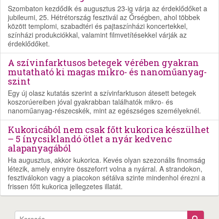
Szombaton kezdődik és augusztus 23-ig várja az érdeklődőket a
jubileumi, 25. Hétrétország fesztivál az Őrségben, ahol többek
között templomi, szabadtéri és pajtaszínházi koncertekkel,
színházi produkciókkal, valamint filmvetítésekkel várják az
érdeklődőket.
A szívinfarktusos betegek vérében gyakran
mutatható ki magas mikro- és nanoműanyag-
szint
Egy új olasz kutatás szerint a szívinfarktuson átesett betegek
koszorúereiben jóval gyakrabban találhatók mikro- és
nanoműanyag-részecskék, mint az egészséges személyeknél.
Kukoricából nem csak főtt kukorica készülhet
– 5 ínycsiklandó ötlet a nyár kedvenc
alapanyagából
Ha augusztus, akkor kukorica. Kevés olyan szezonális finomság
létezik, amely ennyire összeforrt volna a nyárral. A strandokon,
fesztiválokon vagy a piacokon sétálva szinte mindenhol érezni a
frissen főtt kukorica jellegzetes illatát.