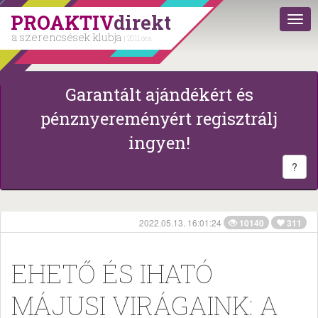
PROAKTIV
direkt
a szerencsések klubja
| 2011 óta
Garantált ajándékért és
pénznyereményért regisztrálj
ingyen!
?
2022.05.13. 16:01:24
10140
311
EHETŐ ÉS IHATÓ
MÁJUSI VIRÁGAINK: A