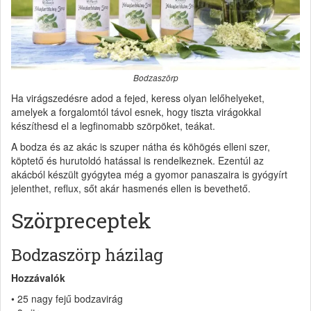
Bodzaszörp
Ha virágszedésre adod a fejed, keress olyan lelőhelyeket,
amelyek a forgalomtól távol esnek, hogy tiszta virágokkal
készíthesd el a legfinomabb szörpöket, teákat.
A bodza és az akác is szuper nátha és köhögés elleni szer,
köptető és hurutoldó hatással is rendelkeznek. Ezentúl az
akácból készült gyógytea még a gyomor panaszaira is gyógyírt
jelenthet, reflux, sőt akár hasmenés ellen is bevethető.
Szörpreceptek
Bodzaszörp házilag
Hozzávalók
• 25 nagy fejű bodzavirág