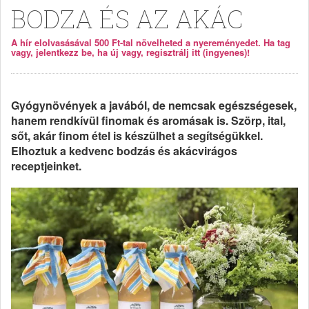
BODZA ÉS AZ AKÁC
A hír elolvasásával 500 Ft-tal növelheted a nyereményedet. Ha tag
vagy, jelentkezz be, ha új vagy, regisztrálj itt (ingyenes)!
Gyógynövények a javából, de nemcsak egészségesek,
hanem rendkívül finomak és aromásak is. Szörp, ital,
sőt, akár finom étel is készülhet a segítségükkel.
Elhoztuk a kedvenc bodzás és akácvirágos
receptjeinket.