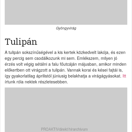
Gyöngyvirág
Tulipán
A tulipán sokszínűségével a kis kertek közkedvelt lakója, és ezen
egy percig sem csodálkozunk mi sem. Emlékszem, milyen jó
érzés volt végig sétálni a falu főutcáján májusban, amikor minden
előkertben ott virágzott a tulipán. Vannak korai és kései fajtái is,
így gyakorlatilag áprilistól júniusig belakhatja a virágágyásokat.
Itt
írtunk róla nektek részletesebben.