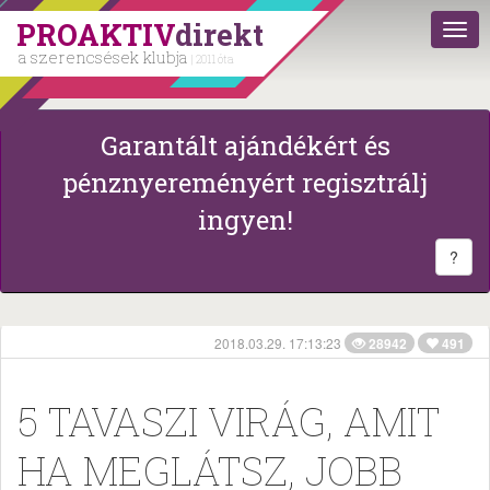
PROAKTIV
direkt
a szerencsések klubja
| 2011 óta
Garantált ajándékért és
pénznyereményért regisztrálj
ingyen!
?
2018.03.29. 17:13:23
28942
491
5 TAVASZI VIRÁG, AMIT
HA MEGLÁTSZ, JOBB