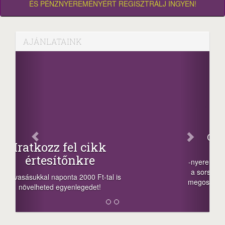
ÉS PÉNZNYEREMÉNYÉRT REGISZTRÁLJ INGYEN!
AJÁNLATAINK
Facebook
Oszd meg cikkeinket
+1.000.000 Ft...
-nyeremény növelés jár a szerencsésnek
a sorsolás napján! A cikkek alján találsz
megosztási lehetőséget. Lájkolj is minket!