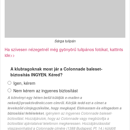
Sárga tulipán
Ha szívesen nézegetnél még gyönyörű tulipános fotókat, kattints
ide>>
A klubtagoknak most jár a Colonnade baleset-
biztosítás INGYEN. Kéred?
Igen, kérem
Nem kérem az ingyenes biztosítást
A kötvényt egy héten belül küldjük e-mailen a
neked@proaktivdirekt.com címről. Kérjük tedd ezt a címet a
leveleződ címjegyzékébe, hogy megkapd. Elolvastam és elfogadom a
, igénylem az ingyenes Colonnade baleset-
biztosítási feltételeket
biztosítást. Hozzájárulok, hogy az Colonnade vagy megbízottja a
biztosítási ajánlataival telefonon megkeressen. Hozzájárulásodat
visszavonhatod a Colonnade címére (1388 Budapest, Pf. 14.) küldött