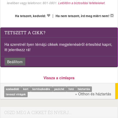
levélben vagy telefonon: 801-0801.
Letöltöm a biztosítási feltételeket.
|
Ha tetszett, kedveld:
Ha nem tetszett, írd meg miért nem!
TETSZETT A CIKK?
Ha szeretnél ilyen témájú cikkek megjelenéséről értesítést kapni,
itt jelentkezz rá!
Beállítom
Vissza a címlapra
szabadidő
kert
kertészkedés
psziché
fotó
háztartás
» Otthon és háztartás
tavaszi virágok
OSZD MEG A CIKKET ÉS NYERJ...