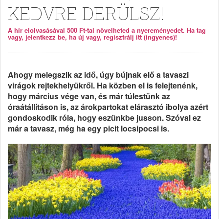
KEDVRE DERÜLSZ!
A hír elolvasásával 500 Ft-tal növelheted a nyereményedet. Ha tag
vagy, jelentkezz be, ha új vagy, regisztrálj itt (ingyenes)!
Ahogy melegszik az idő, úgy bújnak elő a tavaszi
virágok rejtekhelyükről. Ha közben el is felejtenénk,
hogy március vége van, és már túlestünk az
óraátállításon is, az árokpartokat elárasztó ibolya azért
gondoskodik róla, hogy eszünkbe jusson. Szóval ez
már a tavasz, még ha egy picit locsipocsi is.