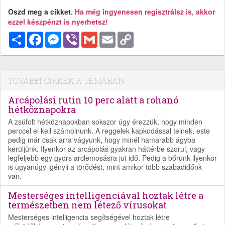
Oszd meg a cikket.
Ha még ingyenesen regisztrálsz is, akkor
ezzel készpénzt is nyerhetsz!
Megosztás
Facebook
Messenger
Viber
Gmail
Email
Copy
Link
TOVÁBBI CIKKEK A TÉMÁBAN
Arcápolási rutin 10 perc alatt a rohanó
hétköznapokra
A zsúfolt hétköznapokban sokszor úgy érezzük, hogy minden
perccel el kell számolnunk. A reggelek kapkodással telnek, este
pedig már csak arra vágyunk, hogy minél hamarabb ágyba
kerüljünk. Ilyenkor az arcápolás gyakran háttérbe szorul, vagy
legfeljebb egy gyors arclemosásra jut idő. Pedig a bőrünk ilyenkor
is ugyanúgy igényli a törődést, mint amikor több szabadidőnk
van.
Mesterséges intelligenciával hoztak létre a
természetben nem létező vírusokat
Mesterséges intelligencia segítségével hoztak létre