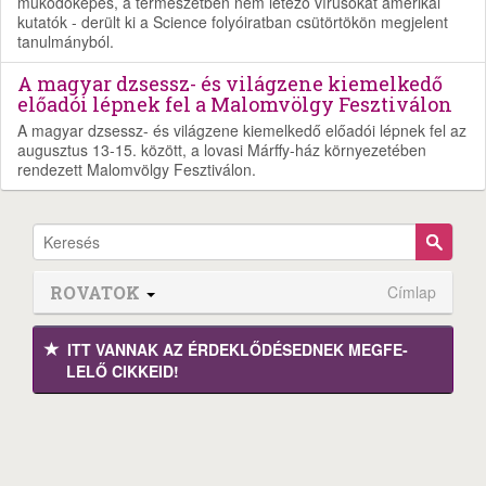
működőképes, a természetben nem létező vírusokat amerikai
kutatók - derült ki a Science folyóiratban csütörtökön megjelent
tanulmányból.
A magyar dzsessz- és világzene kiemelkedő
előadói lépnek fel a Malomvölgy Fesztiválon
A magyar dzsessz- és világzene kiemelkedő előadói lépnek fel az
augusztus 13-15. között, a lovasi Márffy-ház környezetében
rendezett Malomvölgy Fesztiválon.
ROVATOK
Címlap
ITT VANNAK AZ ÉRDEK­LŐDÉ­SEDNEK MEGFE­
LELŐ CIKKEID!