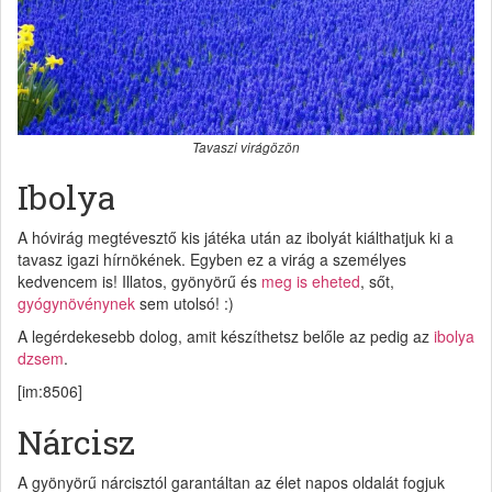
Tavaszi virágözön
Ibolya
A hóvirág megtévesztő kis játéka után az ibolyát kiálthatjuk ki a
tavasz igazi hírnökének. Egyben ez a virág a személyes
kedvencem is! Illatos, gyönyörű és
meg is eheted
, sőt,
gyógynövénynek
sem utolsó! :)
A legérdekesebb dolog, amit készíthetsz belőle az pedig az
ibolya
dzsem
.
[im:8506]
Nárcisz
A gyönyörű nárcisztól garantáltan az élet napos oldalát fogjuk