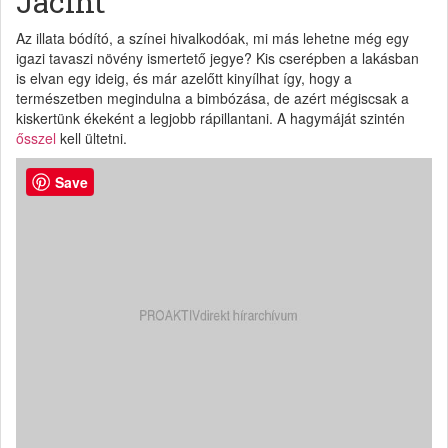
Jácint
Az illata bódító, a színei hivalkodóak, mi más lehetne még egy
igazi tavaszi növény ismertető jegye? Kis cserépben a lakásban
is elvan egy ideig, és már azelőtt kinyílhat így, hogy a
természetben megindulna a bimbózása, de azért mégiscsak a
kiskertünk ékeként a legjobb rápillantani. A hagymáját szintén
ősszel
kell ültetni.
Save