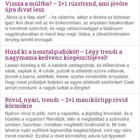
Vissza a múltba? – 2+1 rúzstrend, ami jövőre
újra divat lesz
„Nincs új a Nap alatt” – ha valamire, akkor a divatra ez biztosan
igaz! Ami divat volt az én tinikoromban, az anyukám fiatalkorában
is trendinek számított, és nagy valószínűséggel a kislányom
nagylánykorában is menő lesz majd. Hiába, a (divat)történelem
tényleg ismétli önmagát.
Húzd ki a nosztalgiafiókót! – Légy trendi a
nagymama kedvenc kiegészítőjével!
Lassan közeleg a tél, a kabátok vastagodnak, és előkerülnek a
sálak, sapkák is. A ruhák, pulcsik is sötétebb színre váltanak,
jönnek a barna, sötétkék, fekete, szürke mindenféle árnyalatai.
Hogy mivel próbáljuk feldobni az egyre sötétedő szettünket! Csak
annyit mondunk: a nagyik tudták a dörgést!
Rövid, nyári, trendi – 2+1 manikűrtipp rövid
körmökre
Nyáron nincs is jobb, mint a napsütés, a jéghideg limonádé, és a
hűsölés a vízparton! Reméljük, idén is megtaláltad a számodra
színben, fazonban, mintában megfelelő fürdőruhát is. Mi más
lehetne nyári outfitünk legmenőbb kiegészítőjévé, mint egy csini,
trendi manikűr. Ezúttal a rövid körmökhöz adunk tuti tippeket!