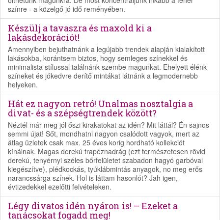
ölthetünk magunkra. De most koncentráljunk inkább a fehér
színre - a közelgő jó idő reményében.
Készülj a tavaszra és maxold ki a
lakásdekorációt!
Amennyiben bejuthatnánk a legújabb trendek alapján kialakított
lakásokba, korántsem biztos, hogy semleges színekkel és
minimalista stílussal találnánk szembe magunkat. Ehelyett élénk
színeket és jókedvre derítő mintákat látnánk a legmodernebb
helyeken.
Hát ez nagyon retró! Unalmas nosztalgia a
divat- és a szépségtrendek között?
Néztél már meg jól őszi kirakatokat az idén? Mit láttál? Én sajnos
semmi újat! Sőt, mondhatni nagyon csalódott vagyok, mert az
átlag üzletek csak max. 25 éves korig hordható kollekciót
kínálnak. Magas derekú trapéznadrág (ezt természetesen rövid
derekú, tenyérnyi széles bőrfelületet szabadon hagyó garbóval
kiegészítve), plédkockás, tyúklábmintás anyagok, no meg erős
narancssárga színek. Hol is láttam hasonlót? Jah igen,
évtizedekkel ezelőtti felvételeken.
Légy divatos idén nyáron is! – Ezeket a
tanácsokat fogadd meg!