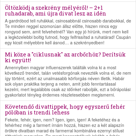
Öltözködj a szekrény mélyéről! – 2+1
ruhadarab, ami újra divat lesz az idén
A gardróbod teli ruhákkal, csinosabbnál csinosabb darabokkal, de
Te minden reggel szomorúan állsz előtte, hiszen nincs egy
rongyod sem, amit felvehetnél? Van egy jó hírünk, mert nem kell
a legközelebbi boltig futnod, hogy felfrissítsd a ruhatárad! Csupán
egy kicsit mélyebbre kell ásnod… a szekrényedben!
Mi köze a "ciklusnak" az arcbőrhöz? Derítsük
ki együtt!
Amennyiben magyar influenszerek találták volna ki a most
következő trendet, talán vetésforgónak nevezték volna el, de nem
így történt, ezért az unalmasabb körforgás néven illetik. Habár
sok olyan praktika terjeng a neten, amit jobb fenntartással
kezelni, mert legalábbis csak az időnket rabolják, ezt a bőrápolási
gyakorlatot tényleg érdemes részletesebben megismerni.
Követendő divattippek, hogy egyszerű fehér
pólóban is trendi lehess
Fekete, fehér, igen, nem? Igen, igen, igen! A feketéhez és a
fehérhez még a farmert írnám hozzá, hiszen ez a két alapszín
örökre divatban marad és farmerral kombinálva ezernyi stílust