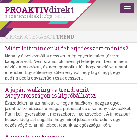
PROAKTIV
direkt
a szerencsések klubja
| 2011 óta
CIKKEK A TÉMÁBAN:
TREND
Miért lett mindenki fehérjedesszert-mániás?
Néhány évvel ezelőtt a desszert még egyértelműen „élvezet”
kategória volt. Nem számoltuk, mennyi fehérje van benne, nem
néztük a makrókat, és nem gondoltuk túl, hogy belefér-e a napi
étrendbe. Egy sütemény sütemény volt, egy fagyi fagyi, egy
puding pedig egyszerűen csak desszert.
A japán walking - a trend, amit
Magyarországon is kipróbálhatsz
Évtizedeken át azt hallottuk, hogy a hatékony mozgás egyet
jelent az izzadással, a magas pulzussal és a kemény edzésekkel.
Futni kell, gyorsabban, messzebbre, intenzívebben. A fitneszipar
hosszú ideig azt sugallta, hogy minél jobban elfáradunk egy
edzés végére, annál többet tettünk az egészségünkért.
A reggelik új korszaka