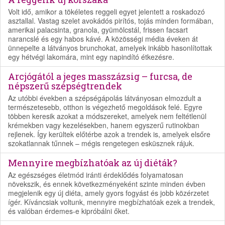
Volt idő, amikor a tökéletes reggeli egyet jelentett a roskadozó
asztallal. Vastag szelet avokádós pirítós, tojás minden formában,
amerikai palacsinta, granola, gyümölcstál, frissen facsart
narancslé és egy habos kávé. A közösségi média éveken át
ünnepelte a látványos brunchokat, amelyek inkább hasonlítottak
egy hétvégi lakomára, mint egy napindító étkezésre.
Arcjógától a jeges masszázsig – furcsa, de
népszerű szépségtrendek
Az utóbbi években a szépségápolás látványosan elmozdult a
természetesebb, otthon is végezhető megoldások felé. Egyre
többen keresik azokat a módszereket, amelyek nem feltétlenül
krémekben vagy kezelésekben, hanem egyszerű rutinokban
rejlenek. Így kerültek előtérbe azok a trendek is, amelyek elsőre
szokatlannak tűnnek – mégis rengetegen esküsznek rájuk.
Mennyire megbízhatóak az új diéták?
Az egészséges életmód iránti érdeklődés folyamatosan
növekszik, és ennek következményeként szinte minden évben
megjelenik egy új diéta, amely gyors fogyást és jobb közérzetet
ígér. Kíváncsiak voltunk, mennyire megbízhatóak ezek a trendek,
és valóban érdemes-e kipróbálni őket.