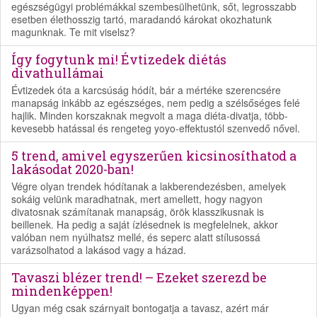
egészségügyi problémákkal szembesülhetünk, sőt, legrosszabb
esetben élethosszig tartó, maradandó károkat okozhatunk
magunknak. Te mit viselsz?
Így fogytunk mi! Évtizedek diétás
divathullámai
Évtizedek óta a karcsúság hódít, bár a mértéke szerencsére
manapság inkább az egészséges, nem pedig a szélsőséges felé
hajlik. Minden korszaknak megvolt a maga diéta-divatja, több-
kevesebb hatással és rengeteg yoyo-effektustól szenvedő nővel.
5 trend, amivel egyszerűen kicsinosíthatod a
lakásodat 2020-ban!
Végre olyan trendek hódítanak a lakberendezésben, amelyek
sokáig velünk maradhatnak, mert amellett, hogy nagyon
divatosnak számítanak manapság, örök klasszikusnak is
beillenek. Ha pedig a saját ízlésednek is megfelelnek, akkor
valóban nem nyúlhatsz mellé, és seperc alatt stílusossá
varázsolhatod a lakásod vagy a házad.
Tavaszi blézer trend! – Ezeket szerezd be
mindenképpen!
Ugyan még csak szárnyait bontogatja a tavasz, azért már