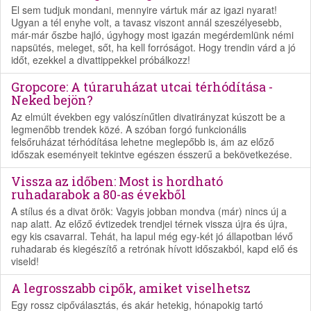
El sem tudjuk mondani, mennyire vártuk már az igazi nyarat!
Ugyan a tél enyhe volt, a tavasz viszont annál szeszélyesebb,
már-már őszbe hajló, úgyhogy most igazán megérdemlünk némi
napsütés, meleget, sőt, ha kell forróságot. Hogy trendin várd a jó
időt, ezekkel a divattippekkel próbálkozz!
Gropcore: A túraruházat utcai térhódítása -
Neked bejön?
Az elmúlt években egy valószínűtlen divatirányzat kúszott be a
legmenőbb trendek közé. A szóban forgó funkcionális
felsőruházat térhódítása lehetne meglepőbb is, ám az előző
időszak eseményeit tekintve egészen ésszerű a bekövetkezése.
Vissza az időben: Most is hordható
ruhadarabok a 80-as évekből
A stílus és a divat örök: Vagyis jobban mondva (már) nincs új a
nap alatt. Az előző évtizedek trendjei térnek vissza újra és újra,
egy kis csavarral. Tehát, ha lapul még egy-két jó állapotban lévő
ruhadarab és kiegészítő a retrónak hívott időszakból, kapd elő és
viseld!
A legrosszabb cipők, amiket viselhetsz
Egy rossz cipőválasztás, és akár hetekig, hónapokig tartó