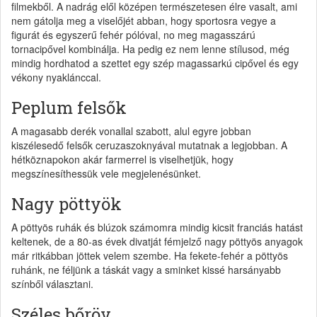
filmekből. A nadrág elől középen természetesen élre vasalt, ami
nem gátolja meg a viselőjét abban, hogy sportosra vegye a
figurát és egyszerű fehér pólóval, no meg magasszárú
tornacipővel kombinálja. Ha pedig ez nem lenne stílusod, még
mindig hordhatod a szettet egy szép magassarkú cipővel és egy
vékony nyaklánccal.
Peplum felsők
A magasabb derék vonallal szabott, alul egyre jobban
kiszélesedő felsők ceruzaszoknyával mutatnak a legjobban. A
hétköznapokon akár farmerrel is viselhetjük, hogy
megszínesíthessük vele megjelenésünket.
Nagy pöttyök
A pöttyös ruhák és blúzok számomra mindig kicsit franciás hatást
keltenek, de a 80-as évek divatját fémjelző nagy pöttyös anyagok
már ritkábban jöttek velem szembe. Ha fekete-fehér a pöttyös
ruhánk, ne féljünk a táskát vagy a sminket kissé harsányabb
színből választani.
Széles bőröv