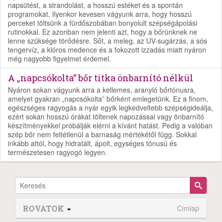
napsütést, a strandolást, a hosszú estéket és a spontán
programokat. Ilyenkor kevesen vágyunk arra, hogy hosszú
perceket töltsünk a fürdőszobában bonyolult szépségápolási
rutinokkal. Ez azonban nem jelenti azt, hogy a bőrünknek ne
lenne szüksége törődésre. Sőt, a meleg, az UV-sugárzás, a sós
tengervíz, a klóros medence és a fokozott izzadás miatt nyáron
még nagyobb figyelmet érdemel.
A „napcsókolta” bőr titka önbarnító nélkül
Nyáron sokan vágyunk arra a kellemes, aranyló bőrtónusra,
amelyet gyakran „napcsókolta” bőrként emlegetünk. Ez a finom,
egészséges ragyogás a nyár egyik legkedveltebb szépségideálja,
ezért sokan hosszú órákat töltenek napozással vagy önbarnító
készítményekkel próbálják elérni a kívánt hatást. Pedig a valóban
szép bőr nem feltétlenül a barnaság mértékétől függ. Sokkal
inkább attól, hogy hidratált, ápolt, egységes tónusú és
természetesen ragyogó legyen.
ROVATOK
Címlap