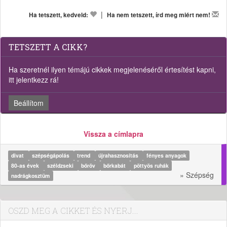
|
Ha tetszett, kedveld:
Ha nem tetszett, írd meg miért nem!
TETSZETT A CIKK?
Ha szeretnél ilyen témájú cikkek megjelenéséről értesítést kapni,
itt jelentkezz rá!
Beállítom
Vissza a címlapra
divat
szépségápolás
trend
újrahasznosítás
fényes anyagok
80-as évek
széldzseki
bőröv
bőrkabát
pöttyös ruhák
» Szépség
nadrágkosztüm
OSZD MEG A CIKKET ÉS NYERJ...