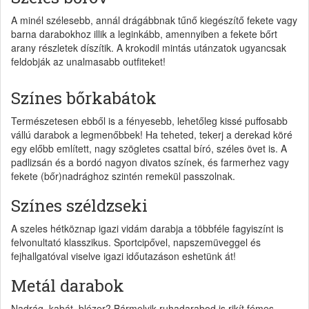
A minél szélesebb, annál drágábbnak tűnő kiegészítő fekete vagy
barna darabokhoz illik a leginkább, amennyiben a fekete bőrt
arany részletek díszítik. A krokodil mintás utánzatok ugyancsak
feldobják az unalmasabb outfiteket!
Színes bőrkabátok
Természetesen ebből is a fényesebb, lehetőleg kissé puffosabb
vállú darabok a legmenőbbek! Ha teheted, tekerj a derekad köré
egy előbb említett, nagy szögletes csattal bíró, széles övet is. A
padlizsán és a bordó nagyon divatos színek, és farmerhez vagy
fekete (bőr)nadrághoz szintén remekül passzolnak.
Színes széldzseki
A szeles hétköznap igazi vidám darabja a többféle fagyiszínt is
felvonultató klasszikus. Sportcipővel, napszemüveggel és
fejhallgatóval viselve igazi időutazáson eshetünk át!
Metál darabok
Nadrág, kabát, blézer? Bármelyik ruhadarabod is rikít fémes