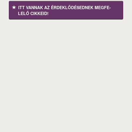
ITT VANNAK AZ ÉRDEK­LŐDÉ­SEDNEK MEGFE­
LELŐ CIKKEID!