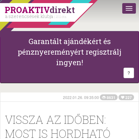
PROAKTIV
direkt
a szerencsések klubja
| 2011 óta
Garantált ajándékért és
pénznyereményért regisztrálj
ingyen!
?
2022.01.26. 09:35:00
8631
227
VISSZA AZ IDŐBEN:
MOST IS HORDHATÓ