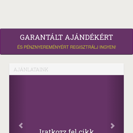
GARANTÁLT AJÁNDÉKÉRT
ÉS PÉNZNYEREMÉNYÉRT REGISZTRÁLJ INGYEN!
AJÁNLATAINK
Facebook
Oszd meg cikkeinket
+1.000.000 Ft...