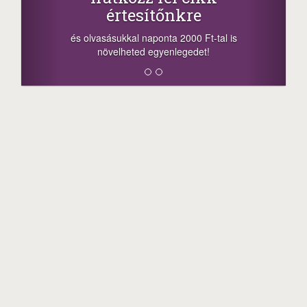
-nyeremény növelés jár a szerencsésnek
a sorsolás napján! A cikkek alján találsz
megosztási lehetőséget. Lájkolj is minket!