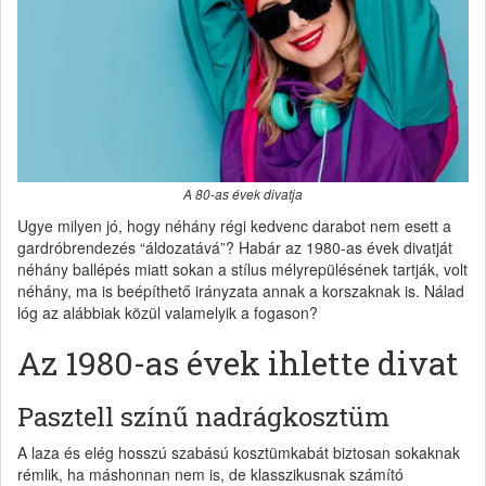
A 80-as évek divatja
Ugye milyen jó, hogy néhány régi kedvenc darabot nem esett a
gardróbrendezés “áldozatává”? Habár az 1980-as évek divatját
néhány ballépés miatt sokan a stílus mélyrepülésének tartják, volt
néhány, ma is beépíthető irányzata annak a korszaknak is. Nálad
lóg az alábbiak közül valamelyik a fogason?
Az 1980-as évek ihlette divat
Pasztell színű nadrágkosztüm
A laza és elég hosszú szabású kosztümkabát biztosan sokaknak
rémlik, ha máshonnan nem is, de klasszikusnak számító