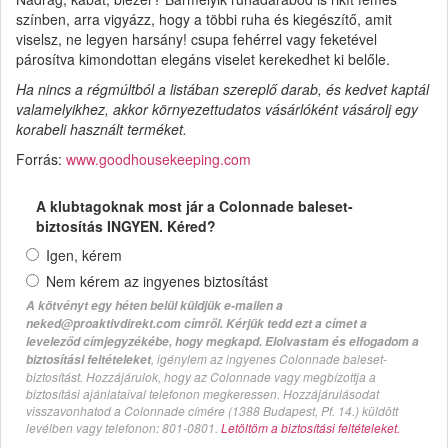
színben, arra vigyázz, hogy a többi ruha és kiegészítő, amit
viselsz, ne legyen harsány! csupa fehérrel vagy feketével
párosítva kimondottan elegáns viselet kerekedhet ki belőle.
Ha nincs a régmúltból a listában szereplő darab, és kedvet kaptál
valamelyikhez, akkor környezettudatos vásárlóként vásárolj egy
korabeli használt terméket.
Forrás:
www.goodhousekeeping.com
A klubtagoknak most jár a Colonnade baleset-
biztosítás INGYEN. Kéred?
Igen, kérem
Nem kérem az ingyenes biztosítást
A kötvényt egy héten belül küldjük e-mailen a
neked@proaktivdirekt.com címről. Kérjük tedd ezt a címet a
leveleződ címjegyzékébe, hogy megkapd. Elolvastam és elfogadom a
, igénylem az ingyenes Colonnade baleset-
biztosítási feltételeket
biztosítást. Hozzájárulok, hogy az Colonnade vagy megbízottja a
biztosítási ajánlataival telefonon megkeressen. Hozzájárulásodat
visszavonhatod a Colonnade címére (1388 Budapest, Pf. 14.) küldött
levélben vagy telefonon: 801-0801.
Letöltöm a biztosítási feltételeket.