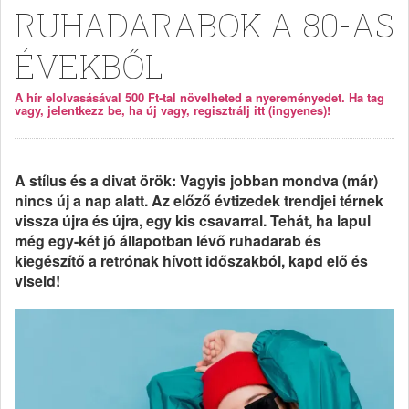
RUHADARABOK A 80-AS
ÉVEKBŐL
A hír elolvasásával 500 Ft-tal növelheted a nyereményedet. Ha tag
vagy, jelentkezz be, ha új vagy, regisztrálj itt (ingyenes)!
A stílus és a divat örök: Vagyis jobban mondva (már)
nincs új a nap alatt. Az előző évtizedek trendjei térnek
vissza újra és újra, egy kis csavarral. Tehát, ha lapul
még egy-két jó állapotban lévő ruhadarab és
kiegészítő a retrónak hívott időszakból, kapd elő és
viseld!