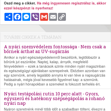
Oszd meg a cikket.
Ha még ingyenesen regisztrálsz is, akkor
ezzel készpénzt is nyerhetsz!
Megosztás
Facebook
Messenger
Viber
Gmail
Email
Copy
Link
TOVÁBBI CIKKEK A TÉMÁBAN
A nyári szemvédelem fontossága - Nem csak a
bőrnek árthat az UV-sugárzás
Amikor a nyári egészségvédelemről beszélünk, legtöbbször a
bőrünk jut eszünkbe. Naptej, kalap, árnyék, megfelelő
fényvédelem – ezek a tanácsok szinte minden nyári magazinban
és egészségügyi ajánlásban szerepelnek. Eközben azonban van
egy szervünk, amely legalább annyira ki van téve a napsugárzás
hatásainak, mégis jóval kevesebb figyelmet kap: a szemünk.
Pedig a nyári hónapokban a szemeket is fokozott terhelés éri.
Nyári testápolási rutin 10 perc alatt - Gyors,
egyszerű és hatékony szépségápolás a rohanó
nyári nap
Nyáron szeretnénk minél több időt a szabadban tölteni, élvezni a