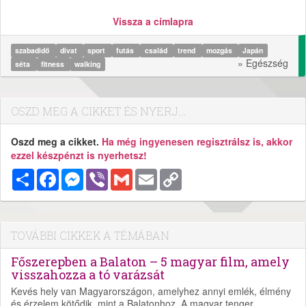
Vissza a címlapra
szabadidő
divat
sport
futás
család
trend
mozgás
Japán
» Egészség
séta
fitness
walking
OSZD MEG A CIKKET ÉS NYERJ...
Oszd meg a cikket.
Ha még ingyenesen regisztrálsz is, akkor
ezzel készpénzt is nyerhetsz!
Megosztás
Facebook
Messenger
Viber
Gmail
Email
Copy
Link
TOVÁBBI CIKKEK A TÉMÁBAN
Főszerepben a Balaton – 5 magyar film, amely
visszahozza a tó varázsát
Kevés hely van Magyarországon, amelyhez annyi emlék, élmény
és érzelem kötődik, mint a Balatonhoz. A magyar tenger