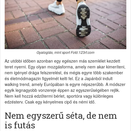
Gyaloglás, mint sport Fotó:123rf.com
Az utóbbi időben azonban egy egészen más szemlélet kezdett
teret nyerni. Egy olyan mozgásforma, amely nem akar kimeríteni,
nem igényel drága felszerelést, és mégis egyre több szakember
és életmódmagazin figyelmét kelti fel. Ez a Japánból indult
walking trend, amely Európában is egyre népszerűbb. A módszer
egyik legnagyobb vonzereje éppen az egyszerűségében rejlik.
Nem kell hozzá edzőtermi bérlet, sportóra vagy különleges
edzésterv. Csak egy kényelmes cipő és némi idő.
Nem egyszerű séta, de nem
is futás