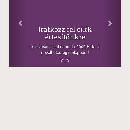
Facebook
Oszd meg cikkeinket
+1.000.000 Ft...
-nyeremény növelés jár a szerencsésnek
a sorsolás napján! A cikkek alján találsz
megosztási lehetőséget. Lájkolj is minket!