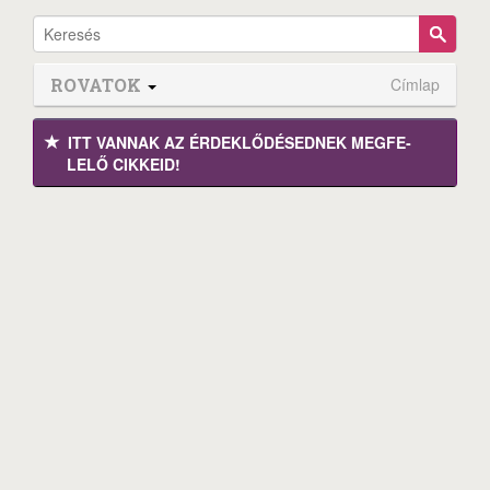
ROVATOK
Címlap
ITT VANNAK AZ ÉRDEK­LŐDÉ­SEDNEK MEGFE­
LELŐ CIKKEID!