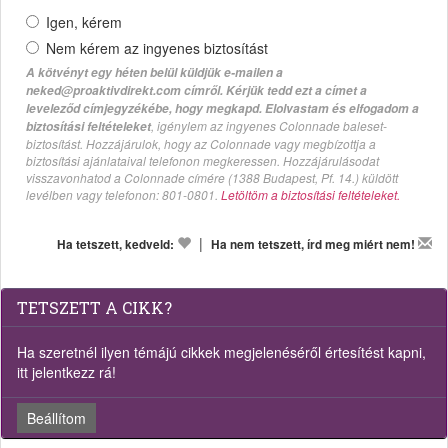
Igen, kérem
Nem kérem az ingyenes biztosítást
A kötvényt egy héten belül küldjük e-mailen a
neked@proaktivdirekt.com címről. Kérjük tedd ezt a címet a
leveleződ címjegyzékébe, hogy megkapd. Elolvastam és elfogadom a
, igénylem az ingyenes Colonnade baleset-
biztosítási feltételeket
biztosítást. Hozzájárulok, hogy az Colonnade vagy megbízottja a
biztosítási ajánlataival telefonon megkeressen. Hozzájárulásodat
visszavonhatod a Colonnade címére (1388 Budapest, Pf. 14.) küldött
levélben vagy telefonon: 801-0801.
Letöltöm a biztosítási feltételeket.
|
Ha tetszett, kedveld:
Ha nem tetszett, írd meg miért nem!
TETSZETT A CIKK?
Ha szeretnél ilyen témájú cikkek megjelenéséről értesítést kapni,
itt jelentkezz rá!
Beállítom