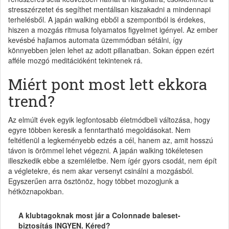
stresszérzetet és segíthet mentálisan kiszakadni a mindennapi
terhelésből. A japán walking ebből a szempontból is érdekes,
hiszen a mozgás ritmusa folyamatos figyelmet igényel. Az ember
kevésbé hajlamos automata üzemmódban sétálni, így
könnyebben jelen lehet az adott pillanatban. Sokan éppen ezért
afféle mozgó meditációként tekintenek rá.
Miért pont most lett ekkora
trend?
Az elmúlt évek egyik legfontosabb életmódbeli változása, hogy
egyre többen keresik a fenntartható megoldásokat. Nem
feltétlenül a legkeményebb edzés a cél, hanem az, amit hosszú
távon is örömmel lehet végezni. A japán walking tökéletesen
illeszkedik ebbe a szemléletbe. Nem ígér gyors csodát, nem épít
a végletekre, és nem akar versenyt csinálni a mozgásból.
Egyszerűen arra ösztönöz, hogy többet mozogjunk a
hétköznapokban.
A klubtagoknak most jár a Colonnade baleset-
biztosítás INGYEN. Kéred?