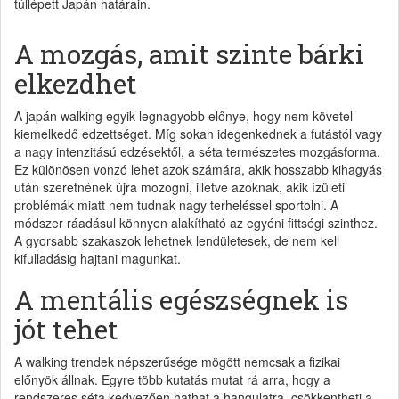
túllépett Japán határain.
A mozgás, amit szinte bárki
elkezdhet
A japán walking egyik legnagyobb előnye, hogy nem követel
kiemelkedő edzettséget. Míg sokan idegenkednek a futástól vagy
a nagy intenzitású edzésektől, a séta természetes mozgásforma.
Ez különösen vonzó lehet azok számára, akik hosszabb kihagyás
után szeretnének újra mozogni, illetve azoknak, akik ízületi
problémák miatt nem tudnak nagy terheléssel sportolni. A
módszer ráadásul könnyen alakítható az egyéni fittségi szinthez.
A gyorsabb szakaszok lehetnek lendületesek, de nem kell
kifulladásig hajtani magunkat.
A mentális egészségnek is
jót tehet
A walking trendek népszerűsége mögött nemcsak a fizikai
előnyök állnak. Egyre több kutatás mutat rá arra, hogy a
rendszeres séta kedvezően hathat a hangulatra, csökkentheti a