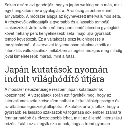
Sokan elsőre azt gondolják, hogy a japán walking nem más, mint
egy hangzatos név a gyaloglásra. A valóság azonban ennél
árnyaltabb. A módszer alapja az úgynevezett intervallumos séta.
A résztvevők váltogatják a gyorsabb és a lassabb tempójú
szakaszokat. Jellemzően néhány perc lendületesebb gyaloglást
követ néhány perc kényelmesebb séta, majd újra gyorsabb
tempó következik. Ez a váltakozás teszi különlegessé a
mozgásformát. A szervezet folyamatosan alkalmazkodik az
intenzitás változásaihoz, miközben az egész mozgás még mindig
jóval kíméletesebb marad, mint a futás.
Japán kutatások nyomán
indult világhódító útjára
A módszer népszerűsége részben japán kutatásoknak
köszönhető. A vizsgálatok során azt figyelték meg, hogy az
intervallumos séta kedvezően hathat a fizikai állóképességre és
az általános egészségi állapotra. A kutatók arra jutottak, hogy a
gyorsabb és lassabb szakaszok váltogatása sok ember számára
fenntarthatóbb és élvezetesebb lehet, mint az állandó intenzitású
edzés. Talán ez az egyik oka annak, hogy a trend gyorsan