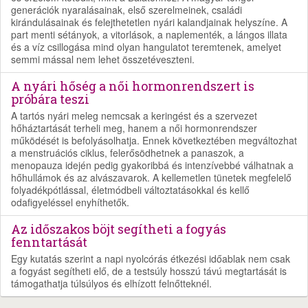
generációk nyaralásainak, első szerelmeinek, családi
kirándulásainak és felejthetetlen nyári kalandjainak helyszíne. A
part menti sétányok, a vitorlások, a naplementék, a lángos illata
és a víz csillogása mind olyan hangulatot teremtenek, amelyet
semmi mással nem lehet összetéveszteni.
A nyári hőség a női hormonrendszert is
próbára teszi
A tartós nyári meleg nemcsak a keringést és a szervezet
hőháztartását terheli meg, hanem a női hormonrendszer
működését is befolyásolhatja. Ennek következtében megváltozhat
a menstruációs ciklus, felerősödhetnek a panaszok, a
menopauza idején pedig gyakoribbá és intenzívebbé válhatnak a
hőhullámok és az alvászavarok. A kellemetlen tünetek megfelelő
folyadékpótlással, életmódbeli változtatásokkal és kellő
odafigyeléssel enyhíthetők.
Az időszakos böjt segítheti a fogyás
fenntartását
Egy kutatás szerint a napi nyolcórás étkezési időablak nem csak
a fogyást segítheti elő, de a testsúly hosszú távú megtartását is
támogathatja túlsúlyos és elhízott felnőtteknél.