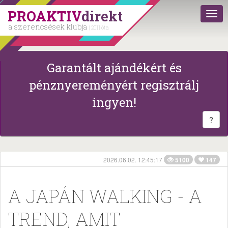
PROAKTIV
direkt
a szerencsések klubja
| 2011 óta
Garantált ajándékért és
pénznyereményért regisztrálj
ingyen!
?
2026.06.02. 12:45:17
5100
147
A JAPÁN WALKING - A
TREND, AMIT