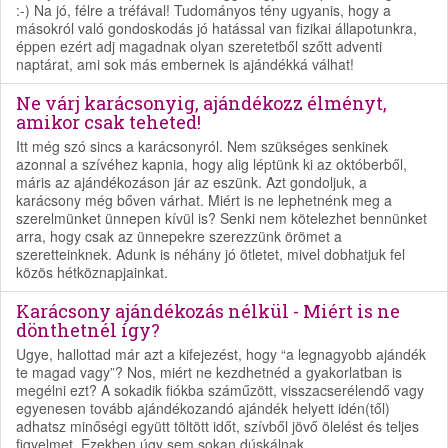
:-) Na jó, félre a tréfával! Tudományos tény ugyanis, hogy a
másokról való gondoskodás jó hatással van fizikai állapotunkra,
éppen ezért adj magadnak olyan szeretetből szőtt adventi
naptárat, ami sok más embernek is ajándékká válhat!
Ne várj karácsonyig, ajándékozz élményt,
amikor csak teheted!
Itt még szó sincs a karácsonyról. Nem szükséges senkinek
azonnal a szívéhez kapnia, hogy alig léptünk ki az októberből,
máris az ajándékozáson jár az eszünk. Azt gondoljuk, a
karácsony még bőven várhat. Miért is ne lephetnénk meg a
szerelmünket ünnepen kívül is? Senki nem kötelezhet bennünket
arra, hogy csak az ünnepekre szerezzünk örömet a
szeretteinknek. Adunk is néhány jó ötletet, mivel dobhatjuk fel
közös hétköznapjainkat.
Karácsony ajándékozás nélkül - Miért is ne
dönthetnél így?
Ugye, hallottad már azt a kifejezést, hogy “a legnagyobb ajándék
te magad vagy”? Nos, miért ne kezdhetnéd a gyakorlatban is
megélni ezt? A sokadik fiókba száműzött, visszacserélendő vagy
egyenesen tovább ajándékozandó ajándék helyett idén(től)
adhatsz minőségi együtt töltött időt, szívből jövő ölelést és teljes
figyelmet. Ezekben úgy sem sokan dúskálnak.