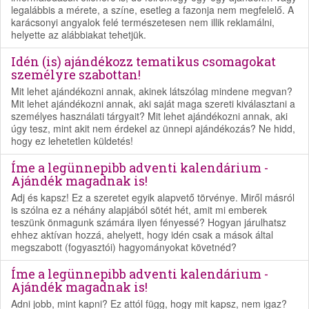
legalábbis a mérete, a színe, esetleg a fazonja nem megfelelő. A
karácsonyi angyalok felé természetesen nem illik reklamálni,
helyette az alábbiakat tehetjük.
Idén (is) ajándékozz tematikus csomagokat
személyre szabottan!
Mit lehet ajándékozni annak, akinek látszólag mindene megvan?
Mit lehet ajándékozni annak, aki saját maga szereti kiválasztani a
személyes használati tárgyait? Mit lehet ajándékozni annak, aki
úgy tesz, mint akit nem érdekel az ünnepi ajándékozás? Ne hidd,
hogy ez lehetetlen küldetés!
Íme a legünnepibb adventi kalendárium -
Ajándék magadnak is!
Adj és kapsz! Ez a szeretet egyik alapvető törvénye. Miről másról
is szólna ez a néhány alapjából sötét hét, amit mi emberek
teszünk önmagunk számára ilyen fényessé? Hogyan járulhatsz
ehhez aktívan hozzá, ahelyett, hogy idén csak a mások által
megszabott (fogyasztói) hagyományokat követnéd?
Íme a legünnepibb adventi kalendárium -
Ajándék magadnak is!
Adni jobb, mint kapni? Ez attól függ, hogy mit kapsz, nem igaz?