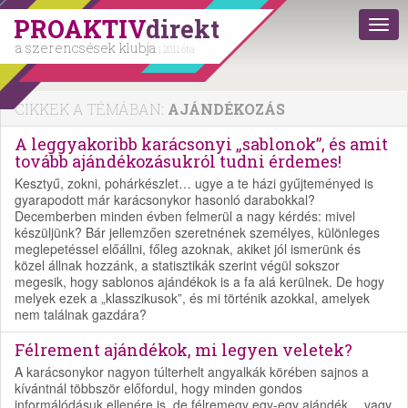
PROAKTIV
direkt
a szerencsések klubja
| 2011 óta
CIKKEK A TÉMÁBAN:
AJÁNDÉKOZÁS
A leggyakoribb karácsonyi „sablonok”, és amit
tovább ajándékozásukról tudni érdemes!
Kesztyű, zokni, pohárkészlet… ugye a te házi gyűjteményed is
gyarapodott már karácsonykor hasonló darabokkal?
Decemberben minden évben felmerül a nagy kérdés: mivel
készüljünk? Bár jellemzően szeretnének személyes, különleges
meglepetéssel előállni, főleg azoknak, akiket jól ismerünk és
közel állnak hozzánk, a statisztikák szerint végül sokszor
megesik, hogy sablonos ajándékok is a fa alá kerülnek. De hogy
melyek ezek a „klasszikusok”, és mi történik azokkal, amelyek
nem találnak gazdára?
Félrement ajándékok, mi legyen veletek?
A karácsonykor nagyon túlterhelt angyalkák körében sajnos a
kívántnál többször előfordul, hogy minden gondos
informálódásuk ellenére is, de félremegy egy-egy ajándék… vagy