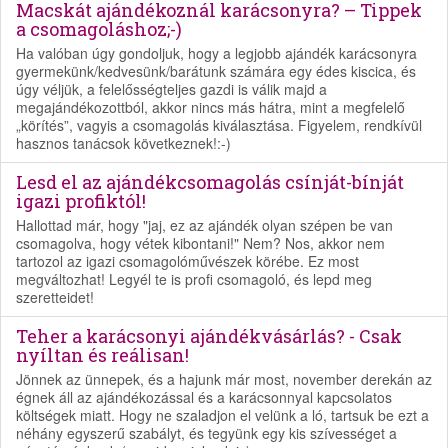
Macskát ajándékoznál karácsonyra? – Tippek
a csomagoláshoz;-)
Ha valóban úgy gondoljuk, hogy a legjobb ajándék karácsonyra
gyermekünk/kedvesünk/barátunk számára egy édes kiscica, és
úgy véljük, a felelősségteljes gazdi is válik majd a
megajándékozottból, akkor nincs más hátra, mint a megfelelő
„körítés”, vagyis a csomagolás kiválasztása. Figyelem, rendkívül
hasznos tanácsok következnek!:-)
Lesd el az ajándékcsomagolás csínját-bínját
igazi profiktól!
Hallottad már, hogy "jaj, ez az ajándék olyan szépen be van
csomagolva, hogy vétek kibontani!" Nem? Nos, akkor nem
tartozol az igazi csomagolóművészek körébe. Ez most
megváltozhat! Legyél te is profi csomagoló, és lepd meg
szeretteidet!
Teher a karácsonyi ajándékvásárlás? - Csak
nyíltan és reálisan!
Jönnek az ünnepek, és a hajunk már most, november derekán az
égnek áll az ajándékozással és a karácsonnyal kapcsolatos
költségek miatt. Hogy ne szaladjon el velünk a ló, tartsuk be ezt a
néhány egyszerű szabályt, és tegyünk egy kis szívességet a