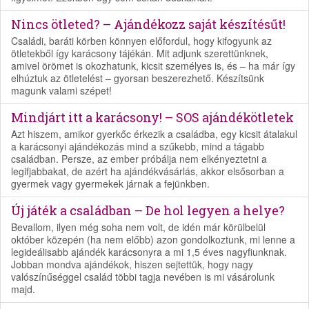
Nincs ötleted? – Ajándékozz saját készítésűt!
Családi, baráti körben könnyen előfordul, hogy kifogyunk az
ötletekből így karácsony tájékán. Mit adjunk szerettünknek,
amivel örömet is okozhatunk, kicsit személyes is, és – ha már így
elhúztuk az ötletelést – gyorsan beszerezhető. Készítsünk
magunk valami szépet!
Mindjárt itt a karácsony! – SOS ajándékötletek
Azt hiszem, amikor gyerkőc érkezik a családba, egy kicsit átalakul
a karácsonyi ajándékozás mind a szűkebb, mind a tágabb
családban. Persze, az ember próbálja nem elkényeztetni a
legifjabbakat, de azért ha ajándékvásárlás, akkor elsősorban a
gyermek vagy gyermekek járnak a fejünkben.
Új játék a családban – De hol legyen a helye?
Bevallom, ilyen még soha nem volt, de idén már körülbelül
október közepén (ha nem előbb) azon gondolkoztunk, mi lenne a
legideálisabb ajándék karácsonyra a mi 1,5 éves nagyfiunknak.
Jobban mondva ajándékok, hiszen sejtettük, hogy nagy
valószínűséggel család többi tagja nevében is mi vásárolunk
majd.