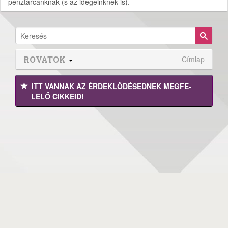
pénztárcánknak (s az idegeinknek is).
ROVATOK
Címlap
ITT VANNAK AZ ÉRDEK­LŐDÉ­SEDNEK MEGFE­
LELŐ CIKKEID!