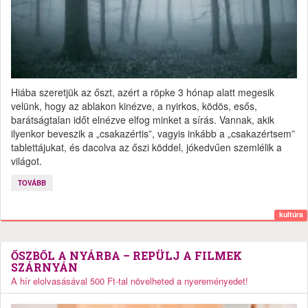
Hiába szeretjük az őszt, azért a röpke 3 hónap alatt megesik
velünk, hogy az ablakon kinézve, a nyirkos, ködös, esős,
barátságtalan időt elnézve elfog minket a sírás. Vannak, akik
ilyenkor beveszik a „csakazértis”, vagyis inkább a „csakazértsem”
tablettájukat, és dacolva az őszi köddel, jókedvűen szemlélik a
világot.
TOVÁBB
kultúra
ŐSZBŐL A NYÁRBA – REPÜLJ A FILMEK
SZÁRNYÁN
A hír elolvasásával 500 Ft-tal növelheted a nyereményedet!