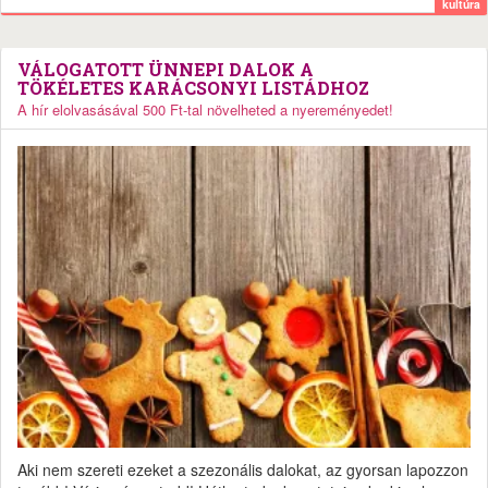
kultúra
VÁLOGATOTT ÜNNEPI DALOK A
TÖKÉLETES KARÁCSONYI LISTÁDHOZ
A hír elolvasásával 500 Ft-tal növelheted a nyereményedet!
Aki nem szereti ezeket a szezonális dalokat, az gyorsan lapozzon