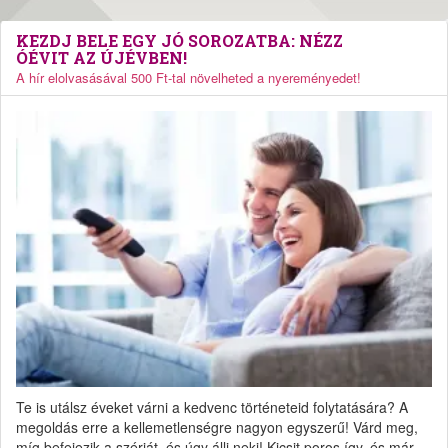
KEZDJ BELE EGY JÓ SOROZATBA: NÉZZ
ÓÉVIT AZ ÚJÉVBEN!
A hír elolvasásával 500 Ft-tal növelheted a nyereményedet!
Te is utálsz éveket várni a kedvenc történeteid folytatására? A
megoldás erre a kellemetlenségre nagyon egyszerű! Várd meg,
míg befejezik a szériát, és úgy állj neki! Kicsit poros így, és már