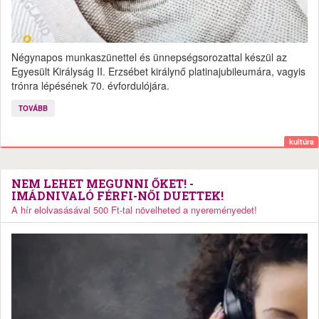
Négynapos munkaszünettel és ünnepségsorozattal készül az
Egyesült Királyság II. Erzsébet királynő platinajubileumára, vagyis
trónra lépésének 70. évfordulójára.
TOVÁBB
kultúra
NEM LEHET MEGUNNI ŐKET! -
IMÁDNIVALÓ FÉRFI-NŐI DUETTEK!
A hír elolvasásával 500 Ft-tal növelheted a nyereményedet!