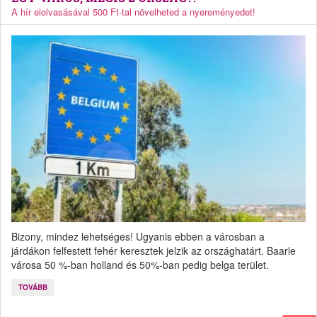
A hír elolvasásával 500 Ft-tal növelheted a nyereményedet!
Bizony, mindez lehetséges! Ugyanis ebben a városban a
járdákon felfestett fehér keresztek jelzik az országhatárt. Baarle
városa 50 %-ban holland és 50%-ban pedig belga terület.
TOVÁBB