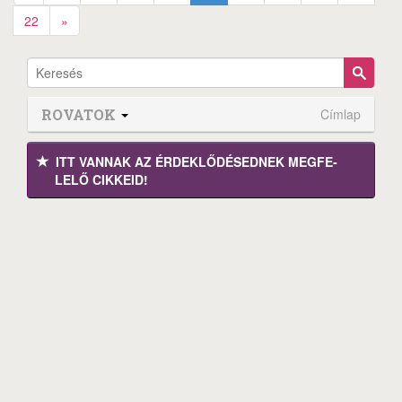
22
»
ROVATOK
Címlap
ITT VANNAK AZ ÉRDEK­LŐDÉ­SEDNEK MEGFE­
LELŐ CIKKEID!