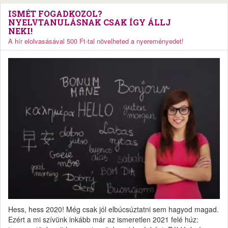
ISMÉT FOGADKOZOL?
NYELVTANULÁSNAK CSAK ÍGY ÁLLJ
NEKI!
A hír elolvasásával 500 Ft-tal növelheted a nyereményedet!
Hess, hess 2020! Még csak jól elbúcsúztatni sem hagyod magad.
Ezért a mi szívünk inkább már az ismeretlen 2021 felé húz: