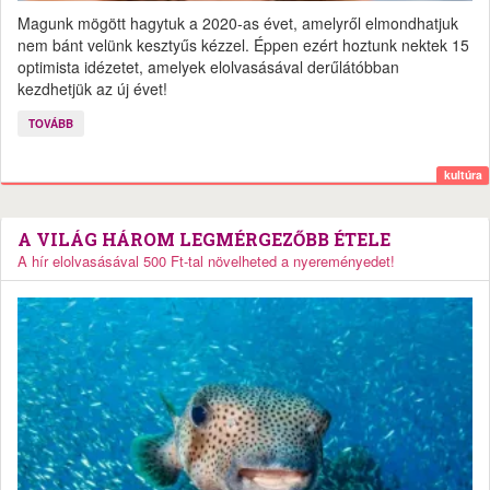
Magunk mögött hagytuk a 2020-as évet, amelyről elmondhatjuk
nem bánt velünk kesztyűs kézzel. Éppen ezért hoztunk nektek 15
optimista idézetet, amelyek elolvasásával derűlátóbban
kezdhetjük az új évet!
TOVÁBB
kultúra
A VILÁG HÁROM LEGMÉRGEZŐBB ÉTELE
A hír elolvasásával 500 Ft-tal növelheted a nyereményedet!