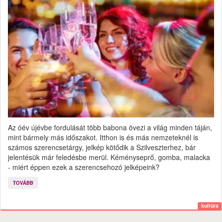
Az óév újévbe fordulását több babona övezi a világ minden táján,
mint bármely más időszakot. Itthon is és más nemzeteknél is
számos szerencsetárgy, jelkép kötődik a Szilveszterhez, bár
jelentésük már feledésbe merül. Kéményseprő, gomba, malacka
- miért éppen ezek a szerencsehozó jelképeink?
TOVÁBB
kultúra