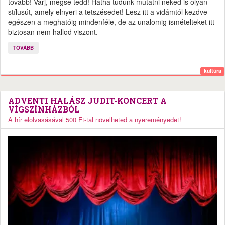
tovább! Várj, mégse tedd! Hátha tudunk mutatni neked is olyan
stílusút, amely elnyeri a tetszésedet! Lesz itt a vidámtól kezdve
egészen a meghatóig mindenféle, de az unalomig ismételteket itt
biztosan nem hallod viszont.
TOVÁBB
kultúra
ADVENTI HALÁSZ JUDIT-KONCERT A
VÍGSZÍNHÁZBÓL
A hír elolvasásával 500 Ft-tal növelheted a nyereményedet!