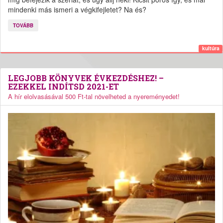
mindenki más ismeri a végkifejletet? Na és?
TOVÁBB
kultúra
LEGJOBB KÖNYVEK ÉVKEZDÉSHEZ! –
EZEKKEL INDÍTSD 2021-ET
A hír elolvasásával 500 Ft-tal növelheted a nyereményedet!