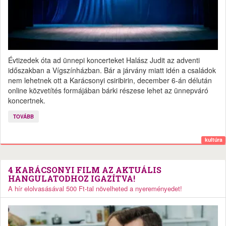
Évtizedek óta ad ünnepi koncerteket Halász Judit az adventi
időszakban a Vígszínházban. Bár a járvány miatt idén a családok
nem lehetnek ott a Karácsonyi csiribirin, december 6-án délután
online közvetítés formájában bárki részese lehet az ünnepváró
koncertnek.
TOVÁBB
kultúra
4 KARÁCSONYI FILM AZ AKTUÁLIS
HANGULATODHOZ IGAZÍTVA!
A hír elolvasásával 500 Ft-tal növelheted a nyereményedet!