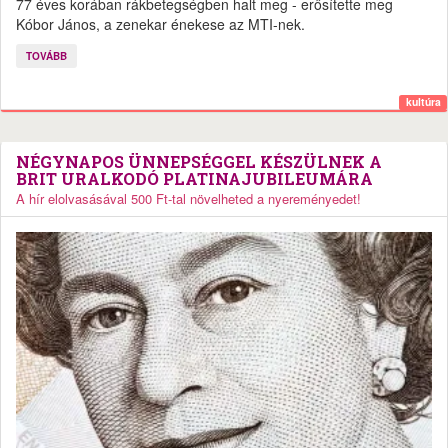
77 éves korában rákbetegségben halt meg - erősítette meg
Kóbor János, a zenekar énekese az MTI-nek.
TOVÁBB
kultúra
NÉGYNAPOS ÜNNEPSÉGGEL KÉSZÜLNEK A
BRIT URALKODÓ PLATINAJUBILEUMÁRA
A hír elolvasásával 500 Ft-tal növelheted a nyereményedet!