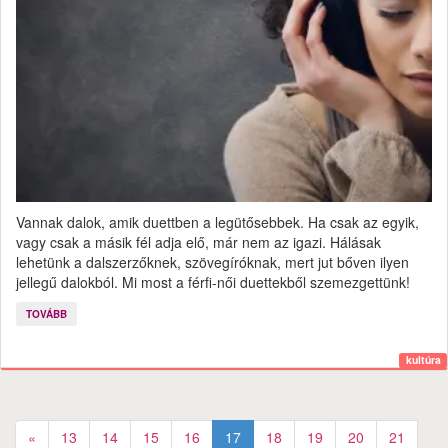
Vannak dalok, amik duettben a legütősebbek. Ha csak az egyik,
vagy csak a másik fél adja elő, már nem az igazi. Hálásak
lehetünk a dalszerzőknek, szövegíróknak, mert jut bőven ilyen
jellegű dalokból. Mi most a férfi-női duettekből szemezgettünk!
TOVÁBB
kultúra
«
13
14
15
16
17
18
19
20
21