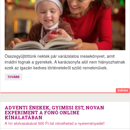
Összegyűjtöttünk nektek pár varázslatos mesekönyvet, amit
imádni fognak a gyerekek. A karácsonyfa alól nem hiányozhatnak
ezek az igazán kedves történetekről szóló remekművek.
TOVÁBB
kultúra
ADVENTI ÉNEKEK, GYIMESI EST, NOVAN
EXPERIMENT A FONÓ ONLINE
KÍNÁLATÁBAN
A hír elolvasásával 500 Ft-tal növelheted a nyereményedet!