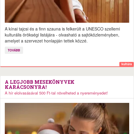
A kínai tajcsi és a finn szauna is felkerült a UNESCO szellemi
kulturális örökségi listájára - olvasható a sajtóközleményben,
amelyet a szervezet honlapján tettek közzé.
TOVÁBB
kultúra
A LEGJOBB MESEKÖNYVEK
KARÁCSONYRA!
A hír elolvasásával 500 Ft-tal növelheted a nyereményedet!