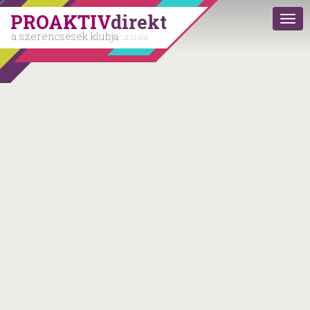
PROAKTIV
direkt
a szerencsések klubja
| 2011 óta