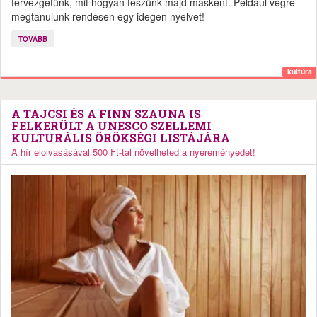
tervezgetünk, mit hogyan teszünk majd másként. Például végre
megtanulunk rendesen egy idegen nyelvet!
TOVÁBB
kultúra
A TAJCSI ÉS A FINN SZAUNA IS
FELKERÜLT A UNESCO SZELLEMI
KULTURÁLIS ÖRÖKSÉGI LISTÁJÁRA
A hír elolvasásával 500 Ft-tal növelheted a nyereményedet!