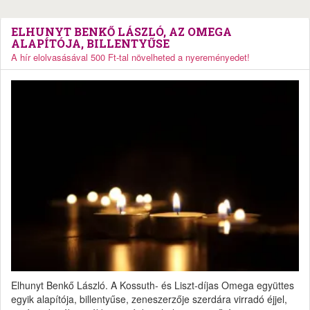
ELHUNYT BENKŐ LÁSZLÓ, AZ OMEGA
ALAPÍTÓJA, BILLENTYŰSE
A hír elolvasásával 500 Ft-tal növelheted a nyereményedet!
Elhunyt Benkő László. A Kossuth- és Liszt-díjas Omega együttes
egyik alapítója, billentyűse, zeneszerzője szerdára virradó éjjel,