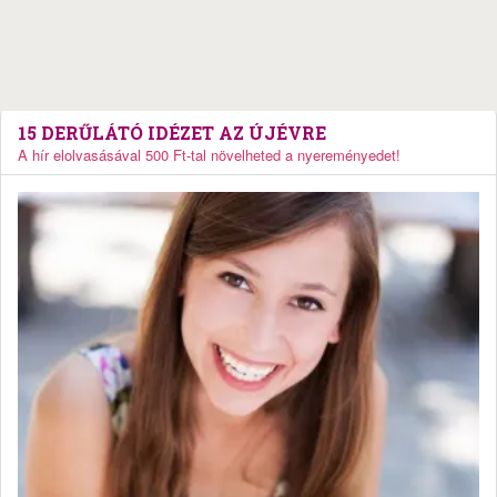
15 DERŰLÁTÓ IDÉZET AZ ÚJÉVRE
A hír elolvasásával 500 Ft-tal növelheted a nyereményedet!