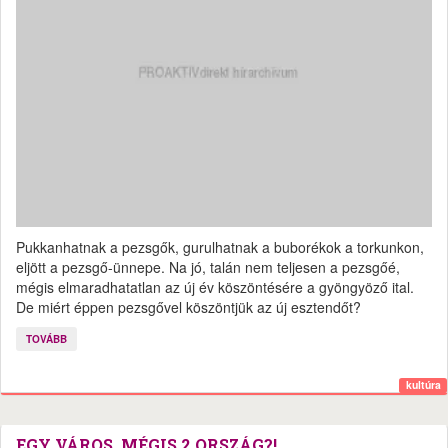
Pukkanhatnak a pezsgők, gurulhatnak a buborékok a torkunkon,
eljött a pezsgő-ünnepe. Na jó, talán nem teljesen a pezsgőé,
mégis elmaradhatatlan az új év köszöntésére a gyöngyöző ital.
De miért éppen pezsgővel köszöntjük az új esztendőt?
TOVÁBB
kultúra
EGY VÁROS, MÉGIS 2 ORSZÁG?!