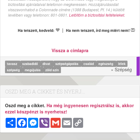
biztosítási ajánlataival telefonon megkeressen. Hozzájárulásodat
visszavonhatod a Colonnade címére (1388 Budapest, Pf. 14.) küldött
levélben vagy telefonon: 801-0801.
Letöltöm a biztosítási feltételeket.
|
Ha tetszett, kedveld:
Ha nem tetszett, írd meg miért nem!
Vissza a címlapra
tavasz
szabadidő
divat
szépségápolás
család
egészség
lélek
» Szépség
szépség
megújulás
zöld szín
OSZD MEG A CIKKET ÉS NYERJ...
Oszd meg a cikket.
Ha még ingyenesen regisztrálsz is, akkor
ezzel készpénzt is nyerhetsz!
Megosztás
Facebook
Messenger
Viber
Gmail
Email
Copy
Link