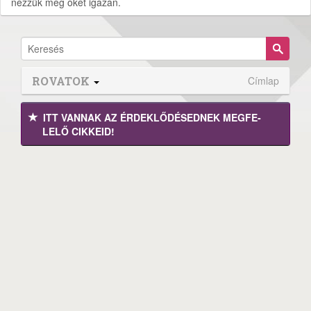
nézzük meg őket igazán.
ROVATOK
Címlap
ITT VANNAK AZ ÉRDEK­LŐDÉ­SEDNEK MEGFE­
LELŐ CIKKEID!