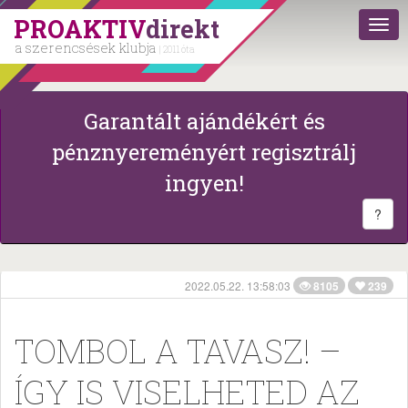
PROAKTIV
direkt
a szerencsések klubja
| 2011 óta
Garantált ajándékért és
pénznyereményért regisztrálj
ingyen!
?
2022.05.22. 13:58:03
8105
239
TOMBOL A TAVASZ! –
ÍGY IS VISELHETED AZ