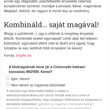
annak egy világosabb, pasztellesebb árnyalatát valamely
komplementer színével, mondjuk a pirossal, lilával, magentával.
Meglepő, feltűnő, de nagyon is trendi lesz az eredmény.
Kombináld… saját magával!
Ahogy a szürkének:-), úgy a zöldnek is rengeteg árnyalata
létezik. Kombináld ezeket egymással! Lehet akár két teljesen
különböző, egymástól eltérő zöld is! Azért arra ügyelj, hogy
túlzásba ne ess, kettőnél több árnyalatot ne keverj!
Forrás:
brigitte.de
A klubtagoknak most jár a Colonnade baleset-
biztosítás INGYEN. Kéred?
Igen, kérem
Nem kérem az ingyenes biztosítást
A kötvényt egy héten belül küldjük e-mailen a
neked@proaktivdirekt.com címről. Kérjük tedd ezt a címet a
leveleződ címjegyzékébe, hogy megkapd. Elolvastam és elfogadom a
, igénylem az ingyenes Colonnade baleset-
biztosítási feltételeket
biztosítást. Hozzájárulok, hogy az Colonnade vagy megbízottja a