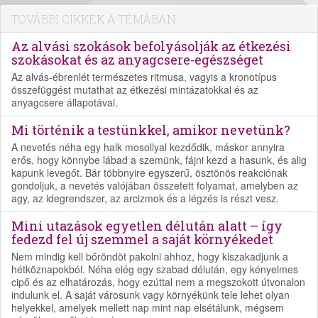
TOVÁBBI CIKKEK A TÉMÁBAN
Az alvási szokások befolyásolják az étkezési
szokásokat és az anyagcsere-egészséget
Az alvás-ébrenlét természetes ritmusa, vagyis a kronotípus
összefüggést mutathat az étkezési mintázatokkal és az
anyagcsere állapotával.
Mi történik a testünkkel, amikor nevetünk?
A nevetés néha egy halk mosollyal kezdődik, máskor annyira
erős, hogy könnybe lábad a szemünk, fájni kezd a hasunk, és alig
kapunk levegőt. Bár többnyire egyszerű, ösztönös reakciónak
gondoljuk, a nevetés valójában összetett folyamat, amelyben az
agy, az idegrendszer, az arcizmok és a légzés is részt vesz.
Mini utazások egyetlen délután alatt – így
fedezd fel új szemmel a saját környékedet
Nem mindig kell bőröndöt pakolni ahhoz, hogy kiszakadjunk a
hétköznapokból. Néha elég egy szabad délután, egy kényelmes
cipő és az elhatározás, hogy ezúttal nem a megszokott útvonalon
indulunk el. A saját városunk vagy környékünk tele lehet olyan
helyekkel, amelyek mellett nap mint nap elsétálunk, mégsem