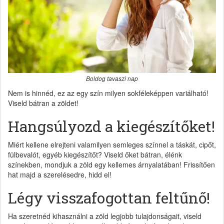
Boldog tavaszi nap
Nem is hinnéd, ez az egy szín milyen sokféleképpen variálható!
Viseld bátran a zöldet!
Hangsúlyozd a kiegészítőket!
Miért kellene elrejteni valamilyen semleges színnel a táskát, cipőt,
fülbevalót, egyéb kiegészítőt? Viseld őket bátran, élénk
színekben, mondjuk a zöld egy kellemes árnyalatában! Frissítően
hat majd a szerelésedre, hidd el!
Légy visszafogottan feltűnő!
Ha szeretnéd kihasználni a zöld legjobb tulajdonságait, viseld