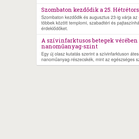
Szombaton kezdődik a 25. Hétrétors
Szombaton kezdődik és augusztus 23-ig várja az é
többek között templomi, szabadtéri és pajtaszínház
érdeklődőket.
A szívinfarktusos betegek vérében
nanoműanyag-szint
Egy új olasz kutatás szerint a szívinfarktuson át
nanoműanyag-részecskék, mint az egészséges s
Nyereményjáték
Rólunk
Szolgáltatás
Ját