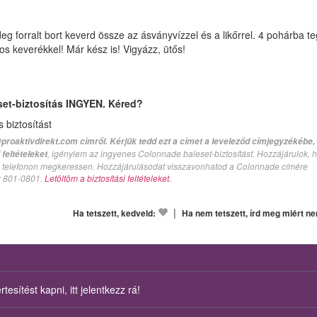
 forralt bort keverd össze az ásványvízzel és a likőrrel. 4 pohárba te
os keverékkel! Már kész is! Vigyázz, ütős!
set-biztosítás INGYEN. Kéred?
biztosítást
proaktivdirekt.com címről. Kérjük tedd ezt a címet a leveleződ címjegyzékébe,
, igénylem az ingyenes Colonnade baleset-biztosítást. Hozzájárulok, 
feltételeket
val telefonon megkeressen. Hozzájárulásodat visszavonhatod a Colonnade címére
n: 801-0801.
Letöltöm a biztosítási feltételeket.
|
Ha tetszett, kedveld:
Ha nem tetszett, írd meg miért n
esítést kapni, itt jelentkezz rá!