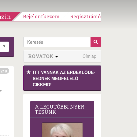
zin
Bejelentkezem
Regisztráció
?
ROVATOK
Címlap
218
ITT VANNAK AZ ÉRDEK­LŐDÉ­
SEDNEK MEGFE­LELŐ
CIKKEID!
Y
A LEG­U­TÓB­BI NYER­
TE­SÜNK