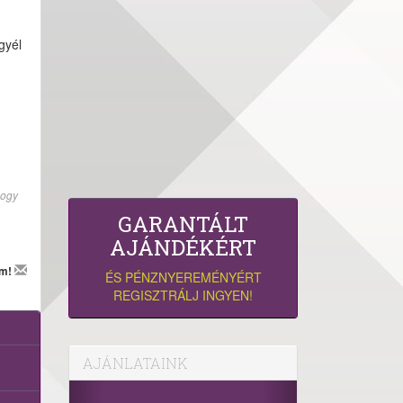
gyél
hogy
GARANTÁLT
AJÁNDÉKÉRT
em!
ÉS PÉNZNYEREMÉNYÉRT
REGISZTRÁLJ INGYEN!
AJÁNLATAINK