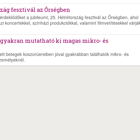
zág fesztivál az Őrségben
rdeklődőket a jubileumi, 25. Hétrétország fesztivál az Őrségben, ahol
i koncertekkel, színházi produkciókkal, valamint filmvetítésekkel várjá
 gyakran mutatható ki magas mikro- és
esett betegek koszorúereiben jóval gyakrabban találhatók mikro- és
zemélyeknél.
ékszabály
Adatvédelem
Médiaajánlat
Partnerprogram-Affiliate