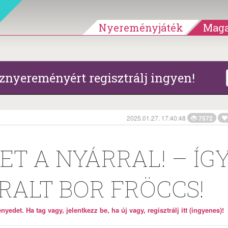
Nyereményjáték
Maga
znyereményért regisztrálj ingyen!
2025.01.27. 17:40:48
7572
ET A NYÁRRAL! – ÍG
RALT BOR FRÖCCS!
yedet. Ha tag vagy, jelentkezz be, ha új vagy, regisztrálj itt (ingyenes)!