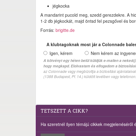
jégkocka
A mandarint pucold meg, szedd gerezdekre. A hideg
1-2 db jégkockát, majd öntsd fel pezsgővel és bor
Forrás:
brigitte.de
A klubtagoknak most jár a Colonnade bale
Igen, kérem
Nem kérem az ingyenes 
A kötvényt egy héten belül küldjük e-mailen a neked@
hogy megkapd. Elolvastam és elfogadom a biztosítási 
az Colonnade vagy megbízottja a biztosítási ajánlatai
(1388 Budapest, Pf. 14.) küldött levélben vagy telefono
TETSZETT A CIKK?
Ha szeretnél ilyen témájú cikkek megjelenéséről ért