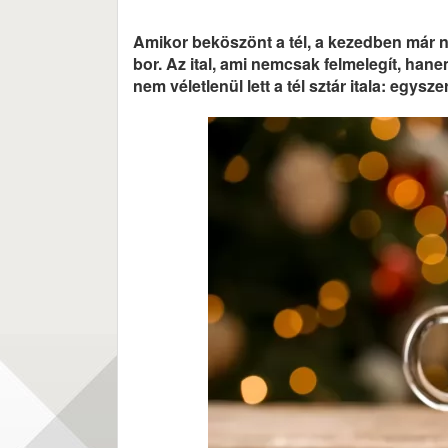
Amikor beköszönt a tél, a kezedben már n
bor. Az ital, ami nemcsak felmelegít, hane
nem véletlenül lett a tél sztár itala: egysze