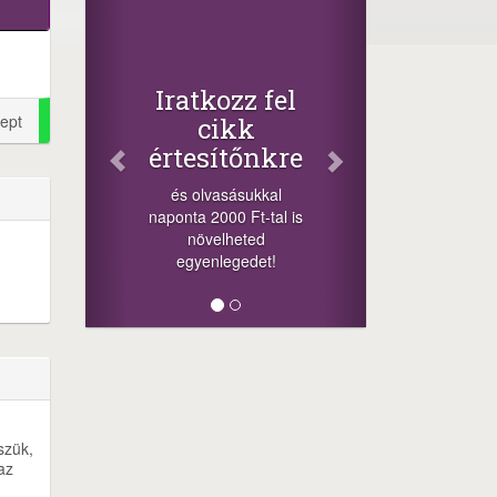
Fac
Osz
cikk
+1.000.
Iratkozz fel
-nyeremény
ept
cikk
a szere
értesítőnkre
sorsolás
cikkek al
és olvasásukkal
mego
naponta 2000 Ft-tal is
lehetősége
növelheted
mi
egyenlegedet!
szük,
az