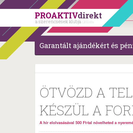
PROAKTIV
direkt
a szerencsések klubja
| 2011 óta
Garantált ajándékért és pén
ÖTVÖZD A TEL
KÉSZÜL A FOR
A hír elolvasásával 500 Ft-tal növelheted a nyeremén