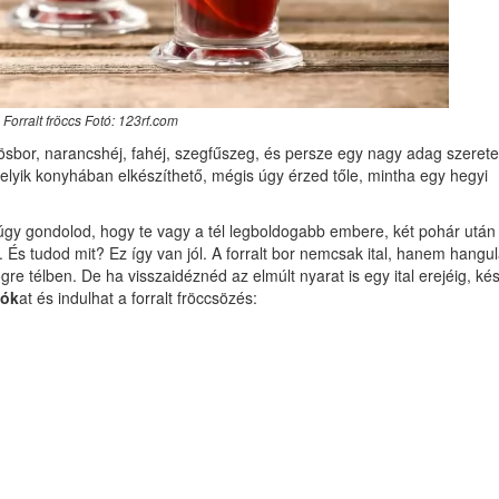
Forralt fröccs Fotó: 123rf.com
rösbor, narancshéj, fahéj, szegfűszeg, és persze egy nagy adag szerete
melyik konyhában elkészíthető, mégis úgy érzed tőle, mintha egy hegyi
.
n úgy gondolod, hogy te vagy a tél legboldogabb embere, két pohár után
És tudod mit? Ez így van jól. A forralt bor nemcsak ital, hanem hangul
e télben. De ha visszaidéznéd az elmúlt nyarat is egy ital erejéig, kés
lók
at és indulhat a forralt fröccsözés: