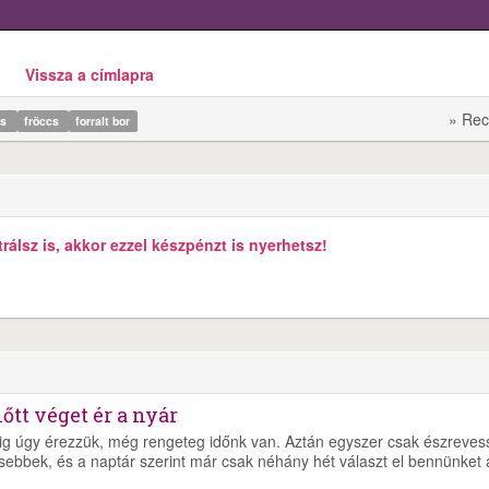
Vissza a címlapra
» Rec
ás
fröccs
forralt bor
álsz is, akkor ezzel készpénzt is nyerhetsz!
őtt véget ér a nyár
ig úgy érezzük, még rengeteg időnk van. Aztán egyszer csak észreves
sebbek, és a naptár szerint már csak néhány hét választ el bennünket 