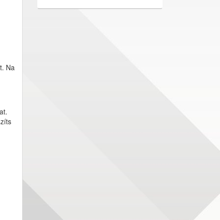
t. Na
at.
zíts