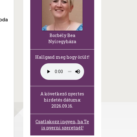
soda
Borbély Bea
Nyíregyháza
Hallgasd meg hogy örült!
A következő nyertes
hirdetés dátuma:
2026.09.16.
Csatlakozz ingyen, ha Te
is nyerni szeretnél!