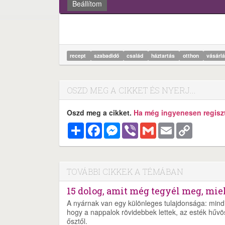
Beállítom
recept
szabadidő
család
háztartás
otthon
vásárl
OSZD MEG A CIKKET ÉS NYERJ...
Oszd meg a cikket.
Ha még ingyenesen regisztr
Megosztás
Facebook
Messenger
Viber
Gmail
Email
Copy
Link
TOVÁBBI CIKKEK A TÉMÁBAN
15 dolog, amit még tegyél meg, miel
A nyárnak van egy különleges tulajdonsága: mind
hogy a nappalok rövidebbek lettek, az esték hűvö
ősztől.