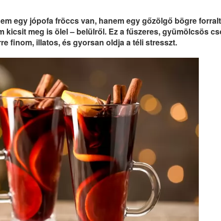
em egy jópofa fröccs van, hanem egy gőzölgő bögre forralt
m kicsit meg is ölel – belülről. Ez a fűszeres, gyümölcsös c
rre finom, illatos, és gyorsan oldja a téli stresszt.