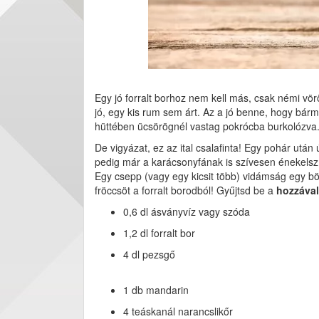
Egy jó forralt borhoz nem kell más, csak némi vö
jó, egy kis rum sem árt. Az a jó benne, hogy bár
hüttében ücsörögnél vastag pokrócba burkolózva
De vigyázat, ez az ital csalafinta! Egy pohár utá
pedig már a karácsonyfának is szívesen énekelsz. 
Egy csepp (vagy egy kicsit több) vidámság egy bögr
fröccsöt a forralt borodból! Gyűjtsd be a
hozzáva
0,6 dl ásványvíz vagy szóda
1,2 dl forralt bor
4 dl pezsgő
1 db mandarin
4 teáskanál narancslikőr