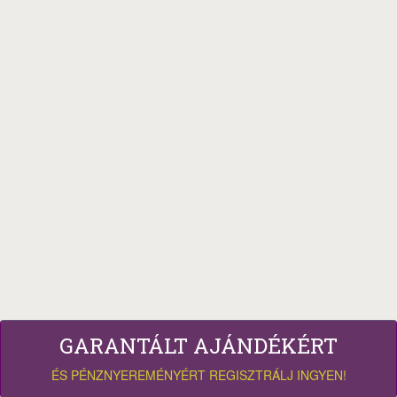
GARANTÁLT AJÁNDÉKÉRT
ÉS PÉNZNYEREMÉNYÉRT REGISZTRÁLJ INGYEN!