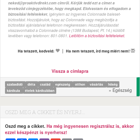
neked@proaktivdirekt.com címről. Kérjük tedd ezt a címet a
leveleződ címjegyzékébe, hogy megkapd. Elolvastam és elfogadom a
, igénylem az ingyenes Colonnade baleset-
biztosítási feltételeket
biztosítást. Hozzájárulok, hogy az Colonnade vagy megbízottja a
biztosítási ajánlataival telefonon megkeressen. Hozzájárulásodat
visszavonhatod a Colonnade címére (1388 Budapest, Pf. 14.) küldött
levélben vagy telefonon: 801-0801.
Letöltöm a biztosítási feltételeket.
|
Ha tetszett, kedveld:
Ha nem tetszett, írd meg miért nem!
Vissza a címlapra
szabadidő
diéta
család
egészség
otthon
vásárlás
hőség
» Egészség
kánikula
ételek kánikulában
OSZD MEG A CIKKET ÉS NYERJ...
Oszd meg a cikket.
Ha még ingyenesen regisztrálsz is, akkor
ezzel készpénzt is nyerhetsz!