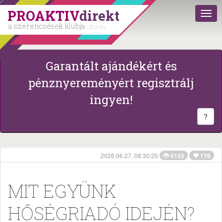
PROAKTIV
direkt
a szerencsések klubja
| 2011 óta
Garantált ajándékért és
pénznyereményért regisztrálj
ingyen!
?
2026.06.27. 08:30:25
6155
176
MIT EGYÜNK
HŐSÉGRIADÓ IDEJÉN?