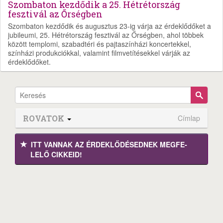
Szombaton kezdődik a 25. Hétrétország
fesztivál az Őrségben
Szombaton kezdődik és augusztus 23-ig várja az érdeklődőket a
jubileumi, 25. Hétrétország fesztivál az Őrségben, ahol többek
között templomi, szabadtéri és pajtaszínházi koncertekkel,
színházi produkciókkal, valamint filmvetítésekkel várják az
érdeklődőket.
ROVATOK
Címlap
ITT VANNAK AZ ÉRDEK­LŐDÉ­SEDNEK MEGFE­
LELŐ CIKKEID!