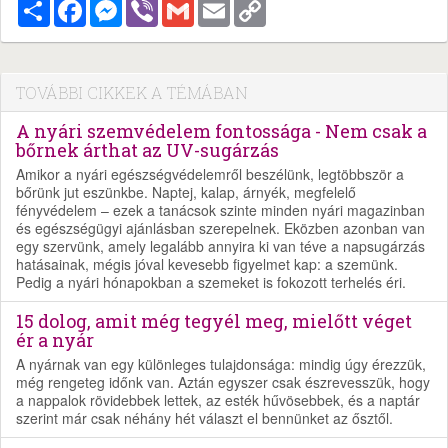
Megosztás
Facebook
Messenger
Viber
Gmail
Email
Copy
Link
TOVÁBBI CIKKEK A TÉMÁBAN
A nyári szemvédelem fontossága - Nem csak a
bőrnek árthat az UV-sugárzás
Amikor a nyári egészségvédelemről beszélünk, legtöbbször a
bőrünk jut eszünkbe. Naptej, kalap, árnyék, megfelelő
fényvédelem – ezek a tanácsok szinte minden nyári magazinban
és egészségügyi ajánlásban szerepelnek. Eközben azonban van
egy szervünk, amely legalább annyira ki van téve a napsugárzás
hatásainak, mégis jóval kevesebb figyelmet kap: a szemünk.
Pedig a nyári hónapokban a szemeket is fokozott terhelés éri.
15 dolog, amit még tegyél meg, mielőtt véget
ér a nyár
A nyárnak van egy különleges tulajdonsága: mindig úgy érezzük,
még rengeteg időnk van. Aztán egyszer csak észrevesszük, hogy
a nappalok rövidebbek lettek, az esték hűvösebbek, és a naptár
szerint már csak néhány hét választ el bennünket az ősztől.