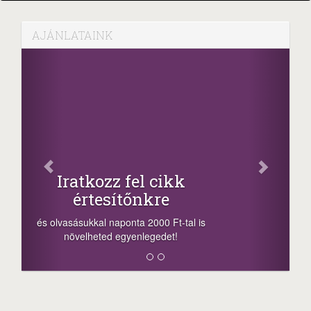
AJÁNLATAINK
Facebook
Oszd meg cikkeinket
+1.000.000 Ft...
-nyeremény növelés jár a szerencsésnek
a sorsolás napján! A cikkek alján találsz
megosztási lehetőséget. Lájkolj is minket!