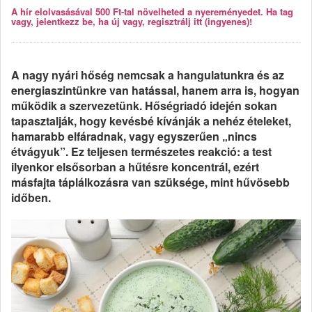
A hír elolvasásával 500 Ft-tal növelheted a nyereményedet. Ha tag
vagy, jelentkezz be, ha új vagy, regisztrálj itt (ingyenes)!
A nagy nyári hőség nemcsak a hangulatunkra és az
energiaszintünkre van hatással, hanem arra is, hogyan
működik a szervezetünk. Hőségriadó idején sokan
tapasztalják, hogy kevésbé kívánják a nehéz ételeket,
hamarabb elfáradnak, vagy egyszerűen „nincs
étvágyuk”. Ez teljesen természetes reakció: a test
ilyenkor elsősorban a hűtésre koncentrál, ezért
másfajta táplálkozásra van szüksége, mint hűvösebb
időben.