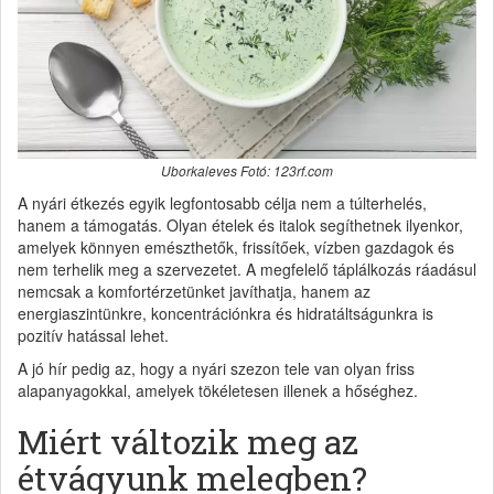
Uborkaleves Fotó: 123rf.com
A nyári étkezés egyik legfontosabb célja nem a túlterhelés,
hanem a támogatás. Olyan ételek és italok segíthetnek ilyenkor,
amelyek könnyen emészthetők, frissítőek, vízben gazdagok és
nem terhelik meg a szervezetet. A megfelelő táplálkozás ráadásul
nemcsak a komfortérzetünket javíthatja, hanem az
energiaszintünkre, koncentrációnkra és hidratáltságunkra is
pozitív hatással lehet.
A jó hír pedig az, hogy a nyári szezon tele van olyan friss
alapanyagokkal, amelyek tökéletesen illenek a hőséghez.
Miért változik meg az
étvágyunk melegben?