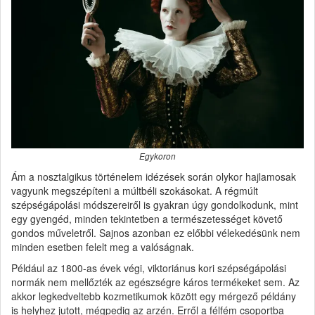
Egykoron
Ám a nosztalgikus történelem idézések során olykor hajlamosak
vagyunk megszépíteni a múltbéli szokásokat. A régmúlt
szépségápolási módszereiről is gyakran úgy gondolkodunk, mint
egy gyengéd, minden tekintetben a természetességet követő
gondos műveletről. Sajnos azonban ez előbbi vélekedésünk nem
minden esetben felelt meg a valóságnak.
Például az 1800-as évek végi, viktoriánus kori szépségápolási
normák nem mellőzték az egészségre káros termékeket sem. Az
akkor legkedveltebb kozmetikumok között egy mérgező példány
is helyhez jutott, mégpedig az arzén. Erről a félfém csoportba