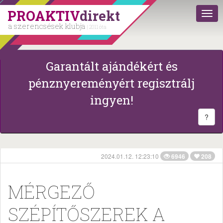
PROAKTIV
direkt
a szerencsések klubja
| 2011 óta
Garantált ajándékért és
pénznyereményért regisztrálj
ingyen!
?
2024.01.12. 12:23:10
6946
208
MÉRGEZŐ
SZÉPÍTŐSZEREK A