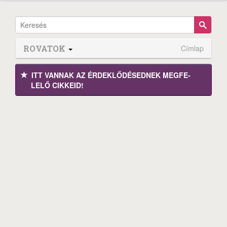
ROVATOK
Címlap
ITT VANNAK AZ ÉRDEK­LŐDÉ­SEDNEK MEGFE­
LELŐ CIKKEID!