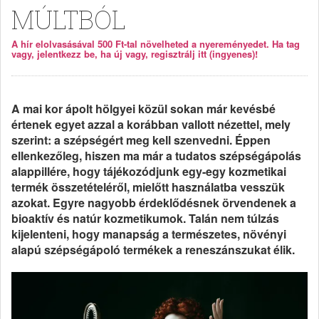
MÚLTBÓL
A hír elolvasásával 500 Ft-tal növelheted a nyereményedet. Ha tag
vagy, jelentkezz be, ha új vagy, regisztrálj itt (ingyenes)!
A mai kor ápolt hölgyei közül sokan már kevésbé
értenek egyet azzal a korábban vallott nézettel, mely
szerint: a szépségért meg kell szenvedni. Éppen
ellenkezőleg, hiszen ma már a tudatos szépségápolás
alappillére, hogy tájékozódjunk egy-egy kozmetikai
termék összetételéről, mielőtt használatba vesszük
azokat. Egyre nagyobb érdeklődésnek örvendenek a
bioaktív és natúr kozmetikumok. Talán nem túlzás
kijelenteni, hogy manapság a természetes, növényi
alapú szépségápoló termékek a reneszánszukat élik.