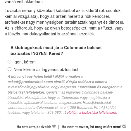
vonzó volt akkoriban.
Továbbá néhány középkori kutatásból az is kiderül (pl. csontok
kémiai vizsgálata), hogy az arzén mellett a nők kenőcsei,
arcfestékei nagy mennyiségben tartalmaztak higanyt és ólmot is.
Az is előfordult, hogy az olyan betegségeket, mint a tífuszt, vagy
a tüszős mandulagyulladást is arzénnal kezelték.
A klubtagoknak most jár a Colonnade baleset-
biztosítás INGYEN. Kéred?
Igen, kérem
Nem kérem az ingyenes biztosítást
A kötvényt egy héten belül küldjük e-mailen a
neked@proaktivdirekt.com címről. Kérjük tedd ezt a címet a
leveleződ címjegyzékébe, hogy megkapd. Elolvastam és elfogadom a
, igénylem az ingyenes Colonnade baleset-
biztosítási feltételeket
biztosítást. Hozzájárulok, hogy az Colonnade vagy megbízottja a
biztosítási ajánlataival telefonon megkeressen. Hozzájárulásodat
visszavonhatod a Colonnade címére (1388 Budapest, Pf. 14.) küldött
levélben vagy telefonon: 801-0801.
Letöltöm a biztosítási feltételeket.
|
Ha tetszett, kedveld:
Ha nem tetszett, írd meg miért nem!