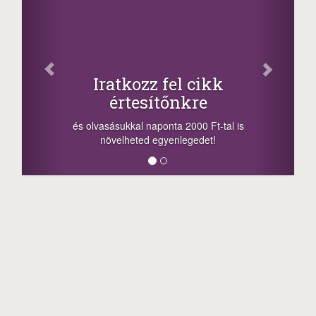
Fac
Oszd meg
atkozz fel cikk
+1.000.
értesítőnkre
-nyeremény növelés
a sorsolás napján! 
ásukkal naponta 2000 Ft-tal is
megosztási lehetőség
velheted egyenlegedet!