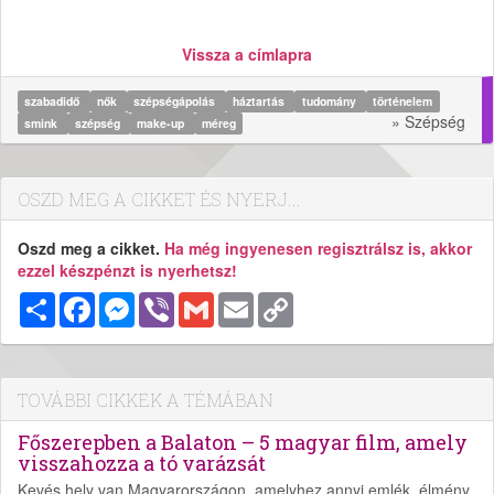
Vissza a címlapra
szabadidő
nők
szépségápolás
háztartás
tudomány
történelem
» Szépség
smink
szépség
make-up
méreg
OSZD MEG A CIKKET ÉS NYERJ...
Oszd meg a cikket.
Ha még ingyenesen regisztrálsz is, akkor
ezzel készpénzt is nyerhetsz!
Megosztás
Facebook
Messenger
Viber
Gmail
Email
Copy
Link
TOVÁBBI CIKKEK A TÉMÁBAN
Főszerepben a Balaton – 5 magyar film, amely
visszahozza a tó varázsát
Kevés hely van Magyarországon, amelyhez annyi emlék, élmény