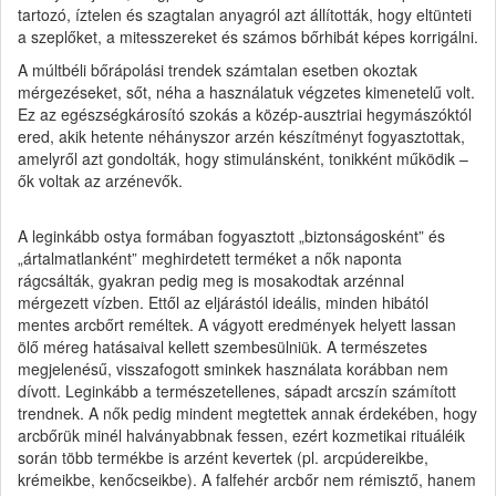
tartozó, íztelen és szagtalan anyagról azt állították, hogy eltünteti
a szeplőket, a mitesszereket és számos bőrhibát képes korrigálni.
A múltbéli bőrápolási trendek számtalan esetben okoztak
mérgezéseket, sőt, néha a használatuk végzetes kimenetelű volt.
Ez az egészségkárosító szokás a közép-ausztriai hegymászóktól
ered, akik hetente néhányszor arzén készítményt fogyasztottak,
amelyről azt gondolták, hogy stimulánsként, tonikként működik –
ők voltak az arzénevők. ​
A leginkább ostya formában fogyasztott „biztonságosként” és
„ártalmatlanként” meghirdetett terméket a nők naponta
rágcsálták, gyakran pedig meg is mosakodtak arzénnal
mérgezett vízben. Ettől az eljárástól ideális, minden hibától
mentes arcbőrt reméltek. A vágyott eredmények helyett lassan
ölő méreg hatásaival kellett szembesülniük. A természetes
megjelenésű, visszafogott sminkek használata korábban nem
dívott. Leginkább a természetellenes, sápadt arcszín számított
trendnek. A nők pedig mindent megtettek annak érdekében, hogy
arcbőrük minél halványabbnak fessen, ezért kozmetikai rituáléik
során több termékbe is arzént kevertek (pl. arcpúdereikbe,
krémeikbe, kenőcseikbe). A falfehér arcbőr nem rémisztő, hanem