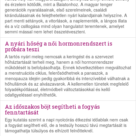
és érzelem kötődik, mint a Balatonhoz. A magyar tenger
generációk nyaralásainak, első szerelmeinek, családi
kirándulásainak és felejthetetlen nyári kalandjainak helyszíne. A
part menti sétányok, a vitorlások, a naplementék, a lángos illata
és a víz csillogása mind olyan hangulatot teremtenek, amelyet
semmi mással nem lehet összetéveszteni.
A nyári hőség a női hormonrendszert is
próbára teszi
A tartós nyári meleg nemcsak a keringést és a szervezet
hőháztartását terheli meg, hanem a női hormonrendszer
működését is befolyásolhatja. Ennek következtében megváltozhat
a menstruációs ciklus, felerősödhetnek a panaszok, a
menopauza idején pedig gyakoribbá és intenzívebbé válhatnak a
hőhullámok és az alvászavarok. A kellemetlen tünetek megfelelő
folyadékpótlással, életmódbeli változtatásokkal és kellő
odafigyeléssel enyhíthetők.
Az időszakos böjt segítheti a fogyás
fenntartását
Egy kutatás szerint a napi nyolcórás étkezési időablak nem csak
a fogyást segítheti elő, de a testsúly hosszú távú megtartását is
támogathatja túlsúlyos és elhízott felnőtteknél.