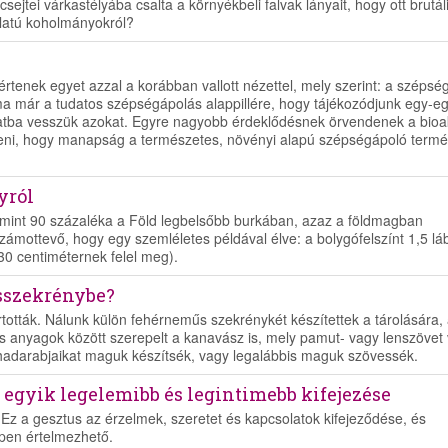
sejtei várkastélyába csalta a környékbeli falvak lányait, hogy ott brutál
latú koholmányokról?
rtenek egyet azzal a korábban vallott nézettel, mely szerint: a szépség
ma már a tudatos szépségápolás alappillére, hogy tájékozódjunk egy-e
álatba vesszük azokat. Egyre nagyobb érdeklődésnek örvendenek a bioa
nteni, hogy manapság a természetes, növényi alapú szépségápoló term
yról
mint 90 százaléka a Föld legbelsőbb burkában, azaz a földmagban
zámottevő, hogy egy szemléletes példával élve: a bolygófelszínt 1,5 lá
 30 centiméternek felel meg).
sszekrénybe?
ották. Nálunk külön fehérneműs szekrénykét készítettek a tárolására,
s anyagok között szerepelt a kanavász is, mely pamut- vagy lenszövet v
adarabjaikat maguk készítsék, vagy legalábbis maguk szövessék.
 egyik legelemibb és legintimebb kifejezése
 Ez a gesztus az érzelmek, szeretet és kapcsolatok kifejeződése, és
ppen értelmezhető.