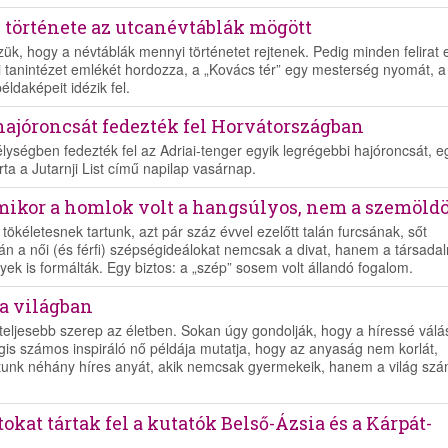
 története az utcanévtáblák mögött
ük, hogy a névtáblák mennyi történetet rejtenek. Pedig minden felirat 
gi tanintézet emlékét hordozza, a „Kovács tér” egy mesterség nyomát, a
ldaképeit idézik fel.
hajóroncsát fedezték fel Horvátországban
lységben fedezték fel az Adriai-tenger egyik legrégebbi hajóroncsát, e
rta a Jutarnji List című napilap vasárnap.
mikor a homlok volt a hangsúlyos, nem a szemöld
tökéletesnek tartunk, azt pár száz évvel ezelőtt talán furcsának, sőt
n a női (és férfi) szépségideálokat nemcsak a divat, hanem a társadal
yek is formálták. Egy biztos: a „szép” sosem volt állandó fogalom.
a világban
eljesebb szerep az életben. Sokan úgy gondolják, hogy a híressé válá
is számos inspiráló nő példája mutatja, hogy az anyaság nem korlát,
atunk néhány híres anyát, akik nemcsak gyermekeik, hanem a világ sz
kat tártak fel a kutatók Belső-Ázsia és a Kárpát-