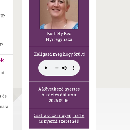
egy
Borbély Bea
Nyíregyháza
gy
Hallgasd meg hogy örült!
ök
mi
A következő nyertes
hirdetés dátuma:
s és
2026.09.16.
ámára
Csatlakozz ingyen, ha Te
is nyerni szeretnél!