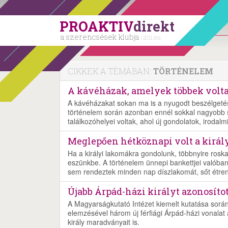
PROAKTIV
direkt
a szerencsések klubja
| 2011 óta
CIKKEK A TÉMÁBAN:
TÖRTÉNELEM
A kávéházak, amelyek többek volt
A kávéházakat sokan ma is a nyugodt beszélgetés
történelem során azonban ennél sokkal nagyobb sze
találkozóhelyei voltak, ahol új gondolatok, irodal
Meglepően hétköznapi volt a királ
Ha a királyi lakomákra gondolunk, többnyire rosk
eszünkbe. A történelem ünnepi bankettjei valóban
sem rendeztek minden nap díszlakomát, sőt étrend
Újabb Árpád-házi királyt azonosít
A Magyarságkutató Intézet kiemelt kutatása sorá
elemzésével három új férfiági Árpád-házi vonalat a
király maradványait is.