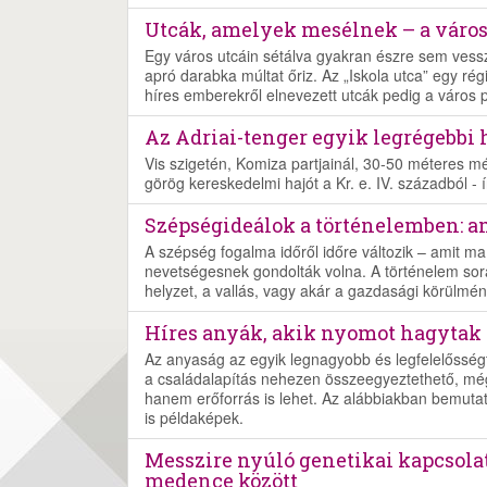
Utcák, amelyek mesélnek – a város
Egy város utcáin sétálva gyakran észre sem vessz
apró darabka múltat őriz. Az „Iskola utca” egy ré
híres emberekről elnevezett utcák pedig a város pé
Az Adriai-tenger egyik legrégebbi 
Vis szigetén, Komiza partjainál, 30-50 méteres mé
görög kereskedelmi hajót a Kr. e. IV. századból - í
Szépségideálok a történelemben: a
A szépség fogalma időről időre változik – amit ma 
nevetségesnek gondolták volna. A történelem sorá
helyzet, a vallás, vagy akár a gazdasági körülmén
Híres anyák, akik nyomot hagytak 
Az anyaság az egyik legnagyobb és legfelelősségt
a családalapítás nehezen összeegyeztethető, még
hanem erőforrás is lehet. Az alábbiakban bemut
is példaképek.
Messzire nyúló genetikai kapcsolato
medence között