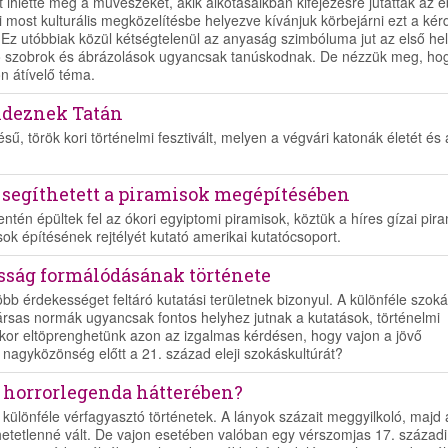
 ihlette meg a művészeket, akik alkotásaikban kifejezésre jutatták az 
i most kulturális megközelítésbe helyezve kívánjuk körbejárni ezt a kér
Ez utóbbiak közül kétségtelenül az anyaság szimbóluma jut az első hel
azó szobrok és ábrázolások ugyancsak tanúskodnak. De nézzük meg, ho
n átívelő téma.
endeznek Tatán
, török kori történelmi fesztivált, melyen a végvári katonák életét és 
 segíthetett a piramisok megépítésében
ntén épültek fel az ókori egyiptomi piramisok, köztük a híres gízai pira
sok építésének rejtélyét kutató amerikai kutatócsoport.
sság formálódásának története
bb érdekességet feltáró kutatási területnek bizonyul. A különféle szok
ársas normák ugyancsak fontos helyhez jutnak a kutatások, történelmi
ykor eltöprenghetünk azon az izgalmas kérdésen, hogy vajon a jövő
 nagyközönség előtt a 21. század eleji szokáskultúrát?
a horrorlegenda hátterében?
különféle vérfagyasztó történetek. A lányok százait meggyilkoló, majd 
hetetlenné vált. De vajon esetében valóban egy vérszomjas 17. századi