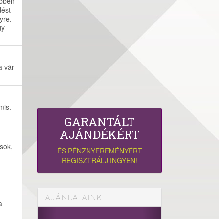
ebben
dést
yre,
gy
a vár
mis,
GARANTÁLT
AJÁNDÉKÉRT
ások,
ÉS PÉNZNYEREMÉNYÉRT
REGISZTRÁLJ INGYEN!
AJÁNLATAINK
a