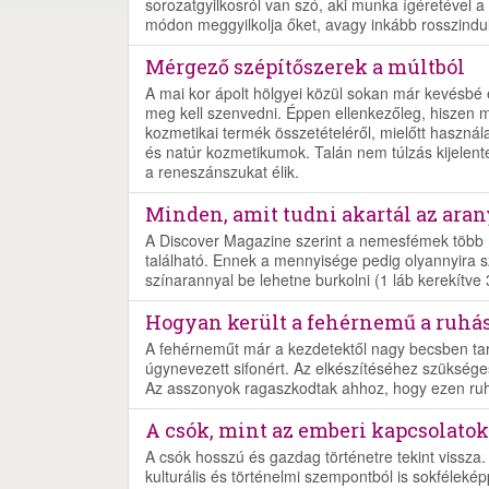
sorozatgyilkosról van szó, aki munka ígéretével a c
módon meggyilkolja őket, avagy inkább rosszindu
Mérgező szépítőszerek a múltból
A mai kor ápolt hölgyei közül sokan már kevésbé é
meg kell szenvedni. Éppen ellenkezőleg, hiszen 
kozmetikai termék összetételéről, mielőtt haszn
és natúr kozmetikumok. Talán nem túlzás kijele
a reneszánszukat élik.
Minden, amit tudni akartál az aran
A Discover Magazine szerint a nemesfémek több 
található. Ennek a mennyisége pedig olyannyira s
színarannyal be lehetne burkolni (1 láb kerekítve
Hogyan került a fehérnemű a ruhá
A fehérneműt már a kezdetektől nagy becsben tart
úgynevezett sifonért. Az elkészítéséhez szüksége
Az asszonyok ragaszkodtak ahhoz, hogy ezen ruh
A csók, mint az emberi kapcsolatok
A csók hosszú és gazdag történetre tekint vissza.
kulturális és történelmi szempontból is sokféleké