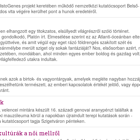
a HistoGenes projekt keretében működő nemzetközi kutatócsoport Belső-
os vita végére kerülhet pont a hunok eredetéről.
 elhangzott egy titokzatos, elsüllyedt világrészről szóló történet.
 gondolkodó, Platón írt. Elmesélése szerint ez az Atlanti-óceánban elte
együttvéve, és amit végül egy eget rázó földrengés szakított szét és
óceánmélybe merült sziget oly sokak fantáziáját? Nos, elsősorban azért, 
ezetében, mondáiban, ahol minden egyes ember boldog és gazdag volt
ilágfelfedező utakra indultak.
lnek azok a birtok- és vagyontárgyak, amelyek megléte nagyban hozzáj
szélhetünk természeti, az emberi kapcsolatok értékét jelölő, vagy ép
aránt.
ek
, velencei mintára készült 16. századi genovai aranypénzt találtak a
éki mauzóleuma körül a napokban újraindult terepi kutatások során -
 a kutatócsoport tagja Szigetváron pénteken.
ultúrák a női mellről