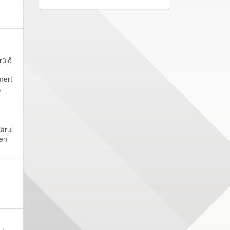
rülő
mert
,
árul
pen