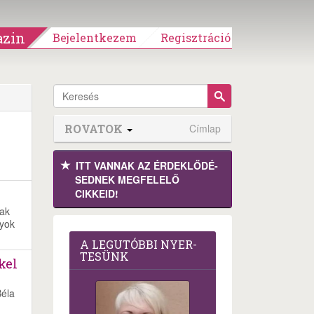
zin
Bejelentkezem
Regisztráció
ROVATOK
Címlap
ITT VANNAK AZ ÉRDEK­LŐDÉ­
SEDNEK MEGFE­LELŐ
CIKKEID!
nak
lyok
A LEG­U­TÓB­BI NYER­
TE­SÜNK
kel
Béla