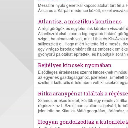
Messzire nyúló genetikai kapcsolatokat tárt fel 
Ázsia és a Kárpát-medence között, ezzel évszázad
Atlantisz, a misztikus kontinens
A régi görögök és egyiptomiak körében visszatérően
Atlantiszról első ízben a legnagyobb hatású görög
sziget, hatalmasabb volt, mint Líbia és Kis-Ázsia 
süllyesztett el. Hogy miért keltette fel e mesés, 
egy virágzó birodalomként élt az emberek emlék
gyönyörű palotákat építettek, és hajóútjaik során v
Rejtélyes kincsek nyomában
Elsődleges értelmezés szerint kincseknek minősü
az egyének gazdagságához, jólétéhez. Emellett be
szellemi-kulturális értelemben vett kincsekről egy
Ritka aranypénzt találtak a régész
Számos értékes leletet, köztük egy rendkívül ritka
régészek az I. Szulejmán szultán szigetvári, turb
jelentette be Kitanics Máté geográfus, történész,
Hogyan gondolkodtak a különféle k