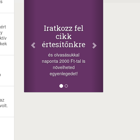
is
Iratkozz fel
ért
gy
cikk
ktív
értesítőnkre
ékek
és olvasásukkal
naponta 2000 Ft-tal is
növelheted
egyenlegedet!
b
 az
olt.