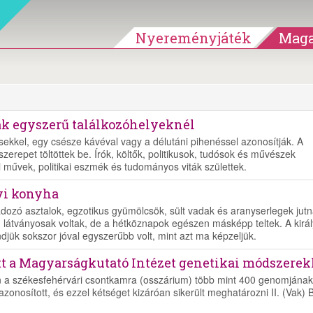
Nyereményjáték
Maga
ak egyszerű találkozóhelyeknél
ekkel, egy csésze kávéval vagy a délutáni pihenéssel azonosítják. A
repet töltöttek be. Írók, költők, politikusok, tudósok és művészek
mi művek, politikai eszmék és tudományos viták születtek.
yi konyha
adozó asztalok, egzotikus gyümölcsök, sült vadak és aranyserlegek jut
 látványosak voltak, de a hétköznapok egészen másképp teltek. A kirá
jük sokszor jóval egyszerűbb volt, mint azt ma képzeljük.
ott a Magyarságkutató Intézet genetikai módszerek
n a székesfehérvári csontkamra (osszárium) több mint 400 genomjának
zonosított, és ezzel kétséget kizáróan sikerült meghatározni II. (Vak) 