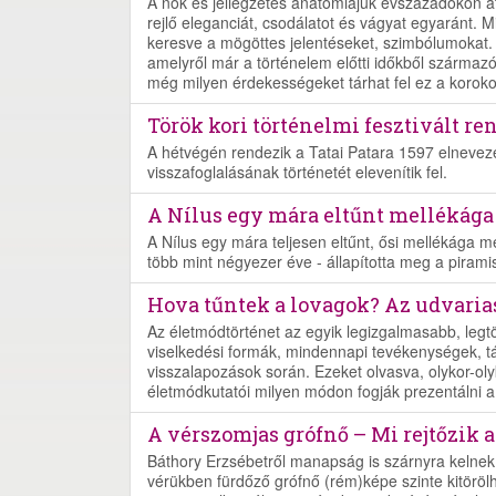
A nők és jellegzetes anatómiájuk évszázadokon át
rejlő eleganciát, csodálatot és vágyat egyaránt. M
keresve a mögöttes jelentéseket, szimbólumokat. 
amelyről már a történelem előtti időkből szárm
még milyen érdekességeket tárhat fel ez a koroko
Török kori történelmi fesztivált r
A hétvégén rendezik a Tatai Patara 1597 elnevezésű
visszafoglalásának történetét elevenítik fel.
A Nílus egy mára eltűnt mellékága
A Nílus egy mára teljesen eltűnt, ősi mellékága me
több mint négyezer éve - állapította meg a pirami
Hova tűntek a lovagok? Az udvaria
Az életmódtörténet az egyik legizgalmasabb, legtö
viselkedési formák, mindennapi tevékenységek, t
visszalapozások során. Ezeket olvasva, olykor-ol
életmódkutatói milyen módon fogják prezentálni a
A vérszomjas grófnő – Mi rejtőzik 
Báthory Erzsébetről manapság is szárnyra kelnek 
vérükben fürdőző grófnő (rém)képe szinte kitöröl