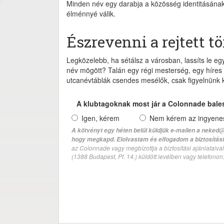
Minden név egy darabja a közösség identitásának
élménnyé válik.
Észrevenni a rejtett t
Legközelebb, ha sétálsz a városban, lassíts le egy 
név mögött? Talán egy régi mesterség, egy híres
utcanévtáblák csendes mesélők, csak figyelnünk ke
A klubtagoknak most jár a Colonnade bale
Igen, kérem
Nem kérem az ingyenes 
A kötvényt egy héten belül küldjük e-mailen a neked@
hogy megkapd. Elolvastam és elfogadom a biztosítási 
az Colonnade vagy megbízottja a biztosítási ajánlatai
(1388 Budapest, Pf. 14.) küldött levélben vagy telefono