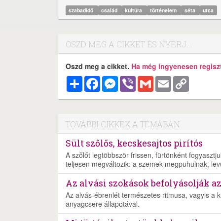
szabadidő
család
kultúra
történelem
séta
utca
OSZD MEG A CIKKET ÉS NYERJ...
Oszd meg a cikket.
Ha még ingyenesen regisztr
Megosztás
Facebook
Messenger
Viber
Gmail
Email
Copy
Link
TOVÁBBI CIKKEK A TÉMÁBAN
Sült szőlős, kecskesajtos pirítós
A szőlőt legtöbbször frissen, fürtönként fogyaszt
teljesen megváltozik: a szemek megpuhulnak, lev
Az alvási szokások befolyásolják a
Az alvás-ébrenlét természetes ritmusa, vagyis a 
anyagcsere állapotával.