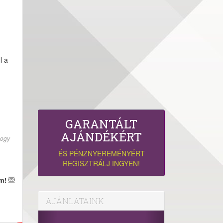
l a
GARANTÁLT
AJÁNDÉKÉRT
hogy
ÉS PÉNZNYEREMÉNYÉRT
REGISZTRÁLJ INGYEN!
em!
AJÁNLATAINK