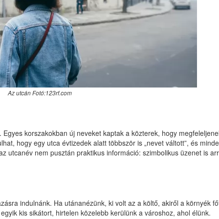
Az utcán Fotó:123rf.com
t. Egyes korszakokban új neveket kaptak a közterek, hogy megfeleljene
dulhat, hogy egy utca évtizedek alatt többször is „nevet váltott”, és mind
 az utcanév nem pusztán praktikus információ: szimbolikus üzenet is arr
ásra indulnánk. Ha utánanézünk, ki volt az a költő, akiről a környék fő
gyik kis sikátort, hirtelen közelebb kerülünk a városhoz, ahol élünk.