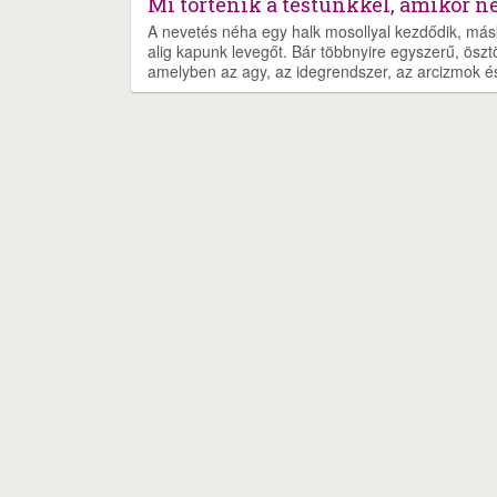
Mi történik a testünkkel, amikor 
A nevetés néha egy halk mosollyal kezdődik, más
alig kapunk levegőt. Bár többnyire egyszerű, öszt
amelyben az agy, az idegrendszer, az arcizmok és 