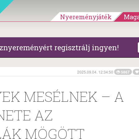
Nyereményjáték
Maga
znyereményért regisztrálj ingyen!
2025.09.04. 12:34:50
5867
YEK MESÉLNEK – A
NETE AZ
LÁK MÖGÖTT