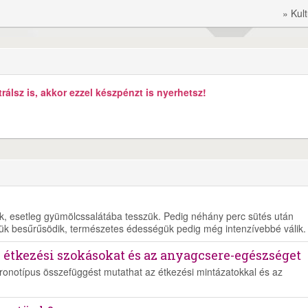
» Kul
álsz is, akkor ezzel készpénzt is nyerhetsz!
juk, esetleg gyümölcssalátába tesszük. Pedig néhány perc sütés után
ük besűrűsödik, természetes édességük pedig még intenzívebbé válik.
z étkezési szokásokat és az anyagcsere-egészséget
kronotípus összefüggést mutathat az étkezési mintázatokkal és az