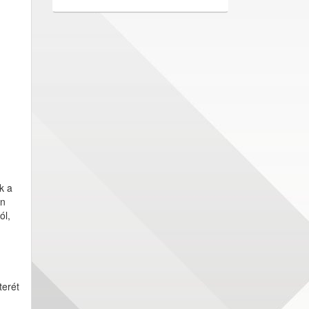
k a
en
ól,
terét