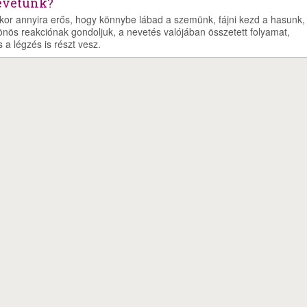
nevetünk?
kor annyira erős, hogy könnybe lábad a szemünk, fájni kezd a hasunk,
önös reakciónak gondoljuk, a nevetés valójában összetett folyamat,
a légzés is részt vesz.