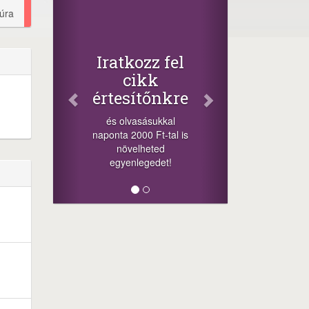
túra
Iratkozz fel
cikk
értesítőnkre
és olvasásukkal
naponta 2000 Ft-tal is
növelheted
egyenlegedet!