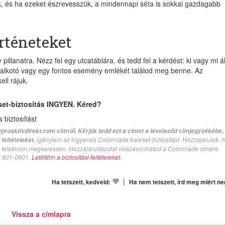
, és ha ezeket észrevesszük, a mindennapi séta is sokkal gazdagabb
örténeteket
pillanatra. Nézz fel egy utcatáblára, és tedd fel a kérdést: ki vagy mi ál
 alkotó vagy egy fontos esemény emlékét találod meg benne. Az
ll rájuk.
set-biztosítás INGYEN. Kéred?
biztosítást
proaktivdirekt.com címről. Kérjük tedd ezt a címet a leveleződ címjegyzékébe,
, igénylem az ingyenes Colonnade baleset-biztosítást. Hozzájárulok, 
feltételeket
val telefonon megkeressen. Hozzájárulásodat visszavonhatod a Colonnade címére
n: 801-0801.
Letöltöm a biztosítási feltételeket.
|
Ha tetszett, kedveld:
Ha nem tetszett, írd meg miért n
Vissza a címlapra