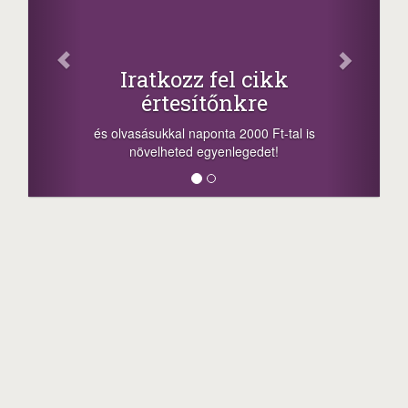
Oszd 
Iratkozz fel cikk
+1
értesítőnkre
-nyeremény nö
a sorsolás na
 olvasásukkal naponta 2000 Ft-tal is
megosztási leh
növelheted egyenlegedet!