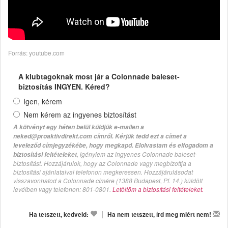
Forrás: youtube.com
A klubtagoknak most jár a Colonnade baleset-
biztosítás INGYEN. Kéred?
Igen, kérem
Nem kérem az ingyenes biztosítást
A kötvényt egy héten belül küldjük e-mailen a
neked@proaktivdirekt.com címről. Kérjük tedd ezt a címet a
leveleződ címjegyzékébe, hogy megkapd. Elolvastam és elfogadom a
, igénylem az ingyenes Colonnade baleset-
biztosítási feltételeket
biztosítást. Hozzájárulok, hogy az Colonnade vagy megbízottja a
biztosítási ajánlataival telefonon megkeressen. Hozzájárulásodat
visszavonhatod a Colonnade címére (1388 Budapest, Pf. 14.) küldött
levélben vagy telefonon: 801-0801.
Letöltöm a biztosítási feltételeket.
|
Ha tetszett, kedveld:
Ha nem tetszett, írd meg miért nem!