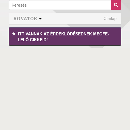
ROVATOK
Címlap
ITT VANNAK AZ ÉRDEK­LŐDÉ­SEDNEK MEGFE­
LELŐ CIKKEID!