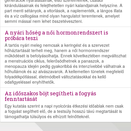
kirándulásainak és felejthetetlen nyári kalandjainak helyszíne. A
part menti sétányok, a vitorlások, a naplementék, a lángos illata
és a víz csillogása mind olyan hangulatot teremtenek, amelyet
semmi mással nem lehet összetéveszteni.
A nyári hőség a női hormonrendszert is
próbára teszi
A tartós nyári meleg nemcsak a keringést és a szervezet
hőháztartását terheli meg, hanem a női hormonrendszer
működését is befolyásolhatja. Ennek következtében megváltozhat
a menstruációs ciklus, felerősödhetnek a panaszok, a
menopauza idején pedig gyakoribbá és intenzívebbé válhatnak a
hőhullámok és az alvászavarok. A kellemetlen tünetek megfelelő
folyadékpótlással, életmódbeli változtatásokkal és kellő
odafigyeléssel enyhíthetők.
Az időszakos böjt segítheti a fogyás
fenntartását
Egy kutatás szerint a napi nyolcórás étkezési időablak nem csak
a fogyást segítheti elő, de a testsúly hosszú távú megtartását is
támogathatja túlsúlyos és elhízott felnőtteknél.