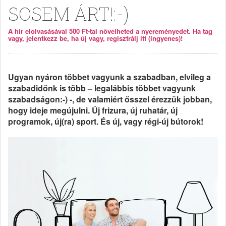
SOSEM ÁRT!:-)
A hír elolvasásával 500 Ft-tal növelheted a nyereményedet. Ha tag
vagy, jelentkezz be, ha új vagy, regisztrálj itt (ingyenes)!
Ugyan nyáron többet vagyunk a szabadban, elvileg a
szabadidőnk is több – legalábbis többet vagyunk
szabadságon:-) -, de valamiért ősszel érezzük jobban,
hogy ideje megújulni. Új frizura, új ruhatár, új
programok, új(ra) sport. És új, vagy régi-új bútorok!