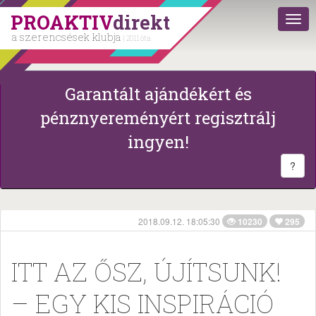
PROAKTIV
direkt
a szerencsések klubja
| 2011 óta
Garantált ajándékért és
pénznyereményért regisztrálj
ingyen!
?
2018.09.12. 18:05:30
10230
295
ITT AZ ŐSZ, ÚJÍTSUNK!
– EGY KIS INSPIRÁCIÓ