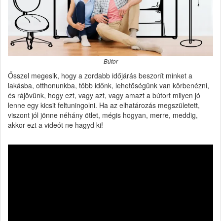
Bútor
Ősszel megesik, hogy a zordabb időjárás beszorít minket a
lakásba, otthonunkba, több időnk, lehetőségünk van körbenézni,
és rájövünk, hogy ezt, vagy azt, vagy amazt a bútort milyen jó
lenne egy kicsit feltuningolni. Ha az elhatározás megszületett,
viszont jól jönne néhány ötlet, mégis hogyan, merre, meddig,
akkor ezt a videót ne hagyd ki!