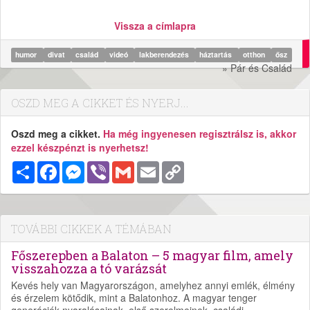
Vissza a címlapra
humor
divat
család
videó
lakberendezés
háztartás
otthon
ősz
» Pár és Család
OSZD MEG A CIKKET ÉS NYERJ...
Oszd meg a cikket.
Ha még ingyenesen regisztrálsz is, akkor
ezzel készpénzt is nyerhetsz!
Megosztás
Facebook
Messenger
Viber
Gmail
Email
Copy
Link
TOVÁBBI CIKKEK A TÉMÁBAN
Főszerepben a Balaton – 5 magyar film, amely
visszahozza a tó varázsát
Kevés hely van Magyarországon, amelyhez annyi emlék, élmény
és érzelem kötődik, mint a Balatonhoz. A magyar tenger
generációk nyaralásainak, első szerelmeinek, családi