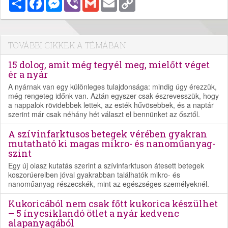
Link
TOVÁBBI CIKKEK A TÉMÁBAN
15 dolog, amit még tegyél meg, mielőtt véget
ér a nyár
A nyárnak van egy különleges tulajdonsága: mindig úgy érezzük,
még rengeteg időnk van. Aztán egyszer csak észrevesszük, hogy
a nappalok rövidebbek lettek, az esték hűvösebbek, és a naptár
szerint már csak néhány hét választ el bennünket az ősztől.
A szívinfarktusos betegek vérében gyakran
mutatható ki magas mikro- és nanoműanyag-
szint
Egy új olasz kutatás szerint a szívinfarktuson átesett betegek
koszorúereiben jóval gyakrabban találhatók mikro- és
nanoműanyag-részecskék, mint az egészséges személyeknél.
Kukoricából nem csak főtt kukorica készülhet
– 5 ínycsiklandó ötlet a nyár kedvenc
alapanyagából