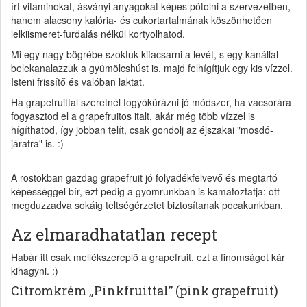
írt vitaminokat, ásványi anyagokat képes pótolni a szervezetben,
hanem alacsony kalória- és cukortartalmának köszönhetően
lelkiismeret-furdalás nélkül kortyolhatod.
Mi egy nagy bögrébe szoktuk kifacsarni a levét, s egy kanállal
belekanalazzuk a gyümölcshúst is, majd felhígítjuk egy kis vízzel.
Isteni frissítő és valóban laktat.
Ha grapefruittal szeretnél fogyókúrázni jó módszer, ha vacsorára
fogyasztod el a grapefruitos italt, akár még több vízzel is
hígíthatod, így jobban telít, csak gondolj az éjszakai "mosdó-
járatra" is. :)
A rostokban gazdag grapefruit jó folyadékfelvevő és megtartó
képességgel bír, ezt pedig a gyomrunkban is kamatoztatja: ott
megduzzadva sokáig teltségérzetet biztosítanak pocakunkban.
Az elmaradhatatlan recept
Habár itt csak mellékszereplő a grapefruit, ezt a finomságot kár
kihagyni. :)
Citromkrém „Pinkfruittal” (pink grapefruit)