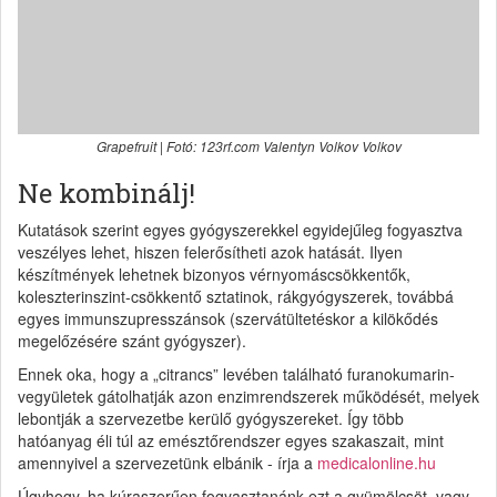
Grapefruit | Fotó: 123rf.com Valentyn Volkov Volkov
Ne kombinálj!
Kutatások szerint egyes gyógyszerekkel egyidejűleg fogyasztva
veszélyes lehet, hiszen felerősítheti azok hatását. Ilyen
készítmények lehetnek bizonyos vérnyomáscsökkentők,
koleszterinszint-csökkentő sztatinok, rákgyógyszerek, továbbá
egyes immunszupresszánsok (szervátültetéskor a kilökődés
megelőzésére szánt gyógyszer).
Ennek oka, hogy a „citrancs” levében található furanokumarin-
vegyületek gátolhatják azon enzimrendszerek működését, melyek
lebontják a szervezetbe kerülő gyógyszereket. Így több
hatóanyag éli túl az emésztőrendszer egyes szakaszait, mint
amennyivel a szervezetünk elbánik - írja a
medicalonline.hu
Úgyhogy, ha kúraszerűen fogyasztanánk ezt a gyümölcsöt, vagy