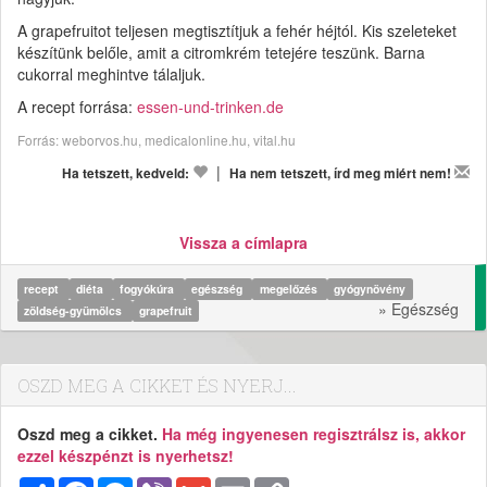
A grapefruitot teljesen megtisztítjuk a fehér héjtól. Kis szeleteket
készítünk belőle, amit a citromkrém tetejére teszünk. Barna
cukorral meghintve tálaljuk.
A recept forrása:
essen-und-trinken.de
Forrás: weborvos.hu, medicalonline.hu, vital.hu
|
Ha tetszett, kedveld:
Ha nem tetszett, írd meg miért nem!
Vissza a címlapra
recept
diéta
fogyókúra
egészség
megelőzés
gyógynövény
» Egészség
zöldség-gyümölcs
grapefruit
OSZD MEG A CIKKET ÉS NYERJ...
Oszd meg a cikket.
Ha még ingyenesen regisztrálsz is, akkor
ezzel készpénzt is nyerhetsz!
Megosztás
Facebook
Messenger
Viber
Gmail
Email
Copy