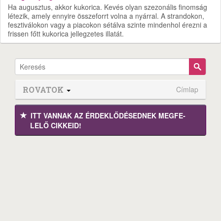
Ha augusztus, akkor kukorica. Kevés olyan szezonális finomság
létezik, amely ennyire összeforrt volna a nyárral. A strandokon,
fesztiválokon vagy a piacokon sétálva szinte mindenhol érezni a
frissen főtt kukorica jellegzetes illatát.
ROVATOK
Címlap
ITT VANNAK AZ ÉRDEK­LŐDÉ­SEDNEK MEGFE­
LELŐ CIKKEID!