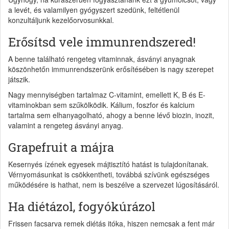
a levét, és valamilyen gyógyszert szedünk, feltétlenül
konzultáljunk kezelőorvosunkkal.
Erősítsd vele immunrendszered!
A benne található rengeteg vitaminnak, ásványi anyagnak
köszönhetőn immunrendszerünk erősítésében is nagy szerepet
játszik.
Nagy mennyiségben tartalmaz C-vitamint, emellett K, B és E-
vitaminokban sem szűkölködik. Kálium, foszfor és kalcium
tartalma sem elhanyagolható, ahogy a benne lévő biozin, inozit,
valamint a rengeteg ásványi anyag.
Grapefruit a májra
Kesernyés ízének egyesek májtisztító hatást is tulajdonítanak.
Vérnyomásunkat is csökkentheti, továbbá szívünk egészséges
működésére is hathat, nem is beszélve a szervezet lúgosításáról.
Ha diétázol, fogyókúrázol
Frissen facsarva remek diétás itóka, hiszen nemcsak a fent már