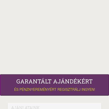
GARANTÁLT AJÁNDÉKÉRT
ÉS PÉNZNYEREMÉNYÉRT REGISZTRÁLJ INGYEN!
AJÁNLATAINK