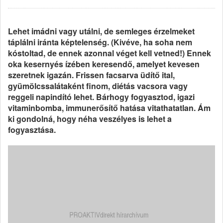
Lehet imádni vagy utálni, de semleges érzelmeket
táplálni iránta képtelenség. (Kivéve, ha soha nem
kóstoltad, de ennek azonnal véget kell vetned!) Ennek
oka kesernyés ízében keresendő, amelyet kevesen
szeretnek igazán. Frissen facsarva üdítő ital,
gyümölcssalátaként finom, diétás vacsora vagy
reggeli napindító lehet. Bárhogy fogyasztod, igazi
vitaminbomba, immunerősítő hatása vitathatatlan. Ám
ki gondolná, hogy néha veszélyes is lehet a
fogyasztása.