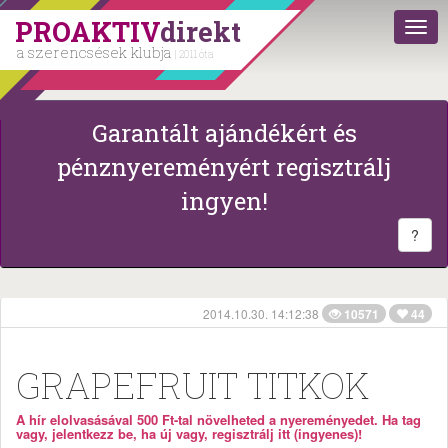
PROAKTIV
direkt
a szerencsések klubja
| 2011 óta
Garantált ajándékért és
pénznyereményért regisztrálj
ingyen!
?
2014.10.30. 14:12:38
10571
44
GRAPEFRUIT TITKOK
A hír elolvasásával 500 Ft-tal növelheted a nyereményedet. Ha tag
vagy, jelentkezz be, ha új vagy, regisztrálj itt (ingyenes)!