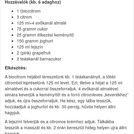
Hozzávalók (kb. 6 adaghoz)
1 (bio)citrom
3 citrom
125 ml+4 evőkanál almalé
75 gramm cukor
25 gramm étkezési keményítő
150 gramm joghurt
125 ml tejszín
2 (pink) grapefruit
2 teáskanál barnacukor
Elkészítés:
A biocitrom héjából lereszelünk kb. 1 teáskanálnyit, a többi
citromból kipréselünk 125 ml levet. Ezt, illetve a héjat a 125 ml
almalével és a cukorral összeforraljuk. 4 evőkanál almalével
simára keverjük a keményítőt és a forró citromleves „keverékhez”
adjuk, és újra összeforraljuk. Ha kész, egy tálba tesszük,
hozzáadjuk a joghurtot és kb. 30 percig, hűvös helyen állni
hagyjuk.
A tejszínt felverjük és a citromos krémhez adjuk. Tálkákba
tesszük a masszát és kb. 2 órán keresztül hideg helyen újra állni
hagyjuk.