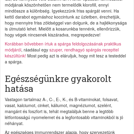
módjának köszönhetően nem termelődik klorofill, ennyi
mindössze a különbség. Igyekezzünk friss spárgát venni. Ha
kettő darabot egymáshoz koccintunk az üzletben, érezhetjük,
hogy mennyire friss zöldséggel van dolgunk, de a hajlékonysága
is útmutató lehet. Mielőtt a kosarunkba tennénk, ellenőrizzük,
hogy végek nincsenek kiszáradva, megrepedezve!
Korábban bővebben írtuk a spárga feldolgozásának praktikus
módjáról
, ráadásul egy
szuper, rendhagyó spárgás recepttel
készültünk!
Most pedig azt is eláruljuk, hogy mit tesz a testeddel
a spárga.
Egészségünkre gyakorolt
hatása
Vastagon tartalmaz A-, C-, E-, K-, és B-vitaminokat, folsavat,
vasat, kalciumot, cinket, káliumot, magnéziumot, szelént,
mangánt és foszfort is, tehát megtaláljuk benne a legtöbb
létfontosságú nyomelemet és a legfontosabb vitaminokból is jó
néhányat.
Az egészséges immunrendszer alapja, hogy szervezetünk