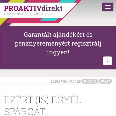
PROAKTIV
direkt
a szerencsések klubja
| 2011 óta
Garantált ajándékért és
pénznyereményért regisztrálj
ingyen!
?
2020.07.06. 18:00:26
13342
347
EZÉRT (IS) EGYÉL
SPÁRGÁT!