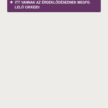
ITT VANNAK AZ ÉRDEK­LŐDÉ­SEDNEK MEGFE­
LELŐ CIKKEID!