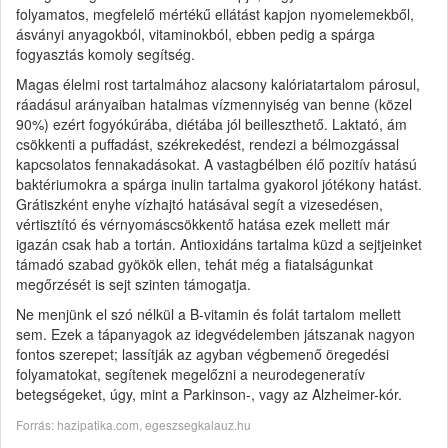
folyamatos, megfelelő mértékű ellátást kapjon nyomelemekből,
ásványi anyagokból, vitaminokból, ebben pedig a spárga
fogyasztás komoly segítség.
Magas élelmi rost tartalmához alacsony kalóriatartalom párosul,
ráadásul arányaiban hatalmas vízmennyiség van benne (közel
90%) ezért fogyókúrába, diétába jól beilleszthető. Laktató, ám
csökkenti a puffadást, székrekedést, rendezi a bélmozgással
kapcsolatos fennakadásokat. A vastagbélben élő pozitív hatású
baktériumokra a spárga inulin tartalma gyakorol jótékony hatást.
Grátiszként enyhe vízhajtó hatásával segít a vizesedésen,
vértisztító és vérnyomáscsökkentő hatása ezek mellett már
igazán csak hab a tortán. Antioxidáns tartalma küzd a sejtjeinket
támadó szabad gyökök ellen, tehát még a fiatalságunkat
megőrzését is sejt szinten támogatja.
Ne menjünk el szó nélkül a B-vitamin és folát tartalom mellett
sem. Ezek a tápanyagok az idegvédelemben játszanak nagyon
fontos szerepet; lassítják az agyban végbemenő öregedési
folyamatokat, segítenek megelőzni a neurodegeneratív
betegségeket, úgy, mint a Parkinson-, vagy az Alzheimer-kór.
Forrás: hazipatika.com, egeszsegkalauz.hu