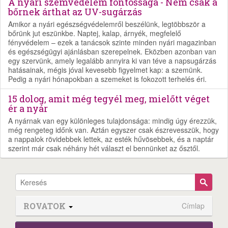
A nyári szemvédelem fontossága - Nem csak a
bőrnek árthat az UV-sugárzás
Amikor a nyári egészségvédelemről beszélünk, legtöbbször a
bőrünk jut eszünkbe. Naptej, kalap, árnyék, megfelelő
fényvédelem – ezek a tanácsok szinte minden nyári magazinban
és egészségügyi ajánlásban szerepelnek. Eközben azonban van
egy szervünk, amely legalább annyira ki van téve a napsugárzás
hatásainak, mégis jóval kevesebb figyelmet kap: a szemünk.
Pedig a nyári hónapokban a szemeket is fokozott terhelés éri.
15 dolog, amit még tegyél meg, mielőtt véget
ér a nyár
A nyárnak van egy különleges tulajdonsága: mindig úgy érezzük,
még rengeteg időnk van. Aztán egyszer csak észrevesszük, hogy
a nappalok rövidebbek lettek, az esték hűvösebbek, és a naptár
szerint már csak néhány hét választ el bennünket az ősztől.
ROVATOK
Címlap