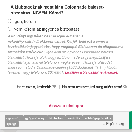
A klubtagoknak most jár a Colonnade baleset-
biztosítás INGYEN. Kéred?
Igen, kérem
Nem kérem az ingyenes biztosítást
A kötvényt egy héten belül küldjük e-mailen a
neked@proaktivdirekt.com címről. Kérjük tedd ezt a címet a
leveleződ címjegyzékébe, hogy megkapd. Elolvastam és elfogadom a
, igénylem az ingyenes Colonnade baleset-
biztosítási feltételeket
biztosítást. Hozzájárulok, hogy az Colonnade vagy megbízottja a
biztosítási ajánlataival telefonon megkeressen. Hozzájárulásodat
visszavonhatod a Colonnade címére (1388 Budapest, Pf. 14.) küldött
levélben vagy telefonon: 801-0801.
Letöltöm a biztosítási feltételeket.
|
Ha tetszett, kedveld:
Ha nem tetszett, írd meg miért nem!
Vissza a címlapra
egészség
gyógynövény
háztartás
vásárlás
zöldség-gyümölcs
» Egészség
spárga