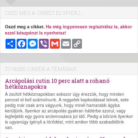
OSZD MEG A CIKKET ÉS NYERJ...
Oszd meg a cikket.
Ha még ingyenesen regisztrálsz is, akkor
ezzel készpénzt is nyerhetsz!
Megosztás
Facebook
Messenger
Viber
Gmail
Email
Copy
Link
TOVÁBBI CIKKEK A TÉMÁBAN
Arcápolási rutin 10 perc alatt a rohanó
hétköznapokra
A zsúfolt hétköznapokban sokszor úgy érezzük, hogy minden
perccel el kell számolnunk. A reggelek kapkodással telnek, este
pedig már csak arra vágyunk, hogy minél hamarabb ágyba
kerüljünk. Ilyenkor az arcápolás gyakran háttérbe szorul, vagy
legfeljebb egy gyors arclemosásra jut idő. Pedig a bőrünk ilyenkor
is ugyanúgy igényli a törődést, mint amikor több szabadidőnk
van.