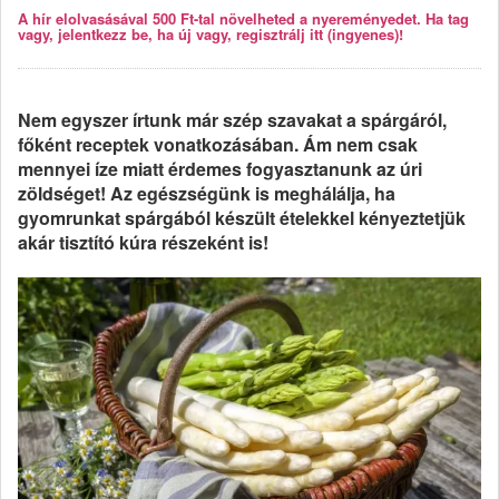
A hír elolvasásával 500 Ft-tal növelheted a nyereményedet. Ha tag
vagy, jelentkezz be, ha új vagy, regisztrálj itt (ingyenes)!
Nem egyszer írtunk már szép szavakat a spárgáról,
főként receptek vonatkozásában. Ám nem csak
mennyei íze miatt érdemes fogyasztanunk az úri
zöldséget! Az egészségünk is meghálálja, ha
gyomrunkat spárgából készült ételekkel kényeztetjük
akár tisztító kúra részeként is!