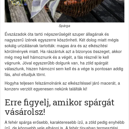
Spárga
Évszázadok óta tartó népszerűségét szuper állagának és
nagyszerű ízének egyszerre köszönheti. Két dolog miatt mégis
sokáig urizálásnak tartották: magas ára és az elkészítési
körülmények miatt. Ha rászántuk azt a bizonyos összeget, akkor
még meg kell hámoznunk és a végét, a fás résznél le kell
vágnunk. Jóval egyszerűbb dolgunk van, ha zöld spárgát
választunk, hiszen hámozni sem kell és a vége is pontosan addig
fás, ahol eltudjuk törni.
Hogyha teljesen felszámolnánk az elkészítéssel járó macerát, a
konzerv verziót egyenesen nekünk találták ki!
Erre figyelj, amikor spárgát
vásárolsz!
A fehér spárga erősebb, karakteresebb ízű, a zöld pedig enyhébb
ízű, de könnyebb vele elbánni is. A fehér típusban termesztési