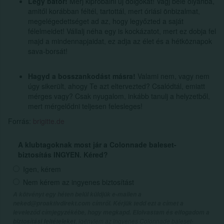
Légy bátor!
Merj kipróbálni új dolgokat! Vágj bele olyanba,
amitől korábban féltél, tartottál, mert óriási önbizalmat,
megelégedettséget ad az, hogy legyőzted a saját
félelmeidet! Vállalj néha egy is kockázatot, mert ez dobja fel
majd a mindennapjaidat, ez adja az élet és a hétköznapok
sava-borsát!
Hagyd a bosszankodást másra!
Valami nem, vagy nem
úgy sikerült, ahogy Te azt eltervezted? Csalódtál, emiatt
mérges vagy? Csak nyugalom, inkább tanulj a helyzetből,
mert mérgelődni teljesen felesleges!
Forrás:
brigitte.de
A klubtagoknak most jár a Colonnade baleset-
biztosítás INGYEN. Kéred?
Igen, kérem
Nem kérem az ingyenes biztosítást
A kötvényt egy héten belül küldjük e-mailen a
neked@proaktivdirekt.com címről. Kérjük tedd ezt a címet a
leveleződ címjegyzékébe, hogy megkapd. Elolvastam és elfogadom a
, igénylem az ingyenes Colonnade baleset-
biztosítási feltételeket