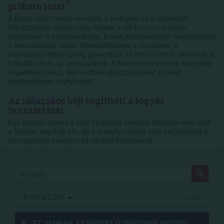
próbára teszi
A tartós nyári meleg nemcsak a keringést és a szervezet
hőháztartását terheli meg, hanem a női hormonrendszer
működését is befolyásolhatja. Ennek következtében megváltozhat
a menstruációs ciklus, felerősödhetnek a panaszok, a
menopauza idején pedig gyakoribbá és intenzívebbé válhatnak a
hőhullámok és az alvászavarok. A kellemetlen tünetek megfelelő
folyadékpótlással, életmódbeli változtatásokkal és kellő
odafigyeléssel enyhíthetők.
Az időszakos böjt segítheti a fogyás
fenntartását
Egy kutatás szerint a napi nyolcórás étkezési időablak nem csak
a fogyást segítheti elő, de a testsúly hosszú távú megtartását is
támogathatja túlsúlyos és elhízott felnőtteknél.
ROVATOK
Címlap
ITT VANNAK AZ ÉRDEK­LŐDÉ­SEDNEK MEGFE­