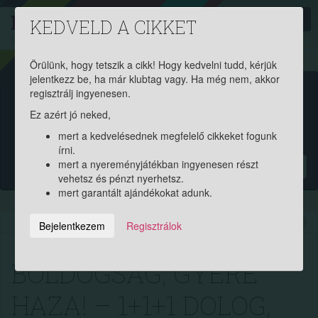
PROAKTIV
direkt
KEDVELD A CIKKET
a szerencsések klubja
| 2011 óta
Örülünk, hogy tetszik a cikk! Hogy kedvelni tudd, kérjük
jelentkezz be, ha már klubtag vagy. Ha még nem, akkor
Garantált ajándékért és
regisztrálj ingyenesen.
Ez azért jó neked,
pénznyereményért regisztrálj
mert a kedvelésednek megfelelő cikkeket fogunk
ingyen!
írni.
mert a nyereményjátékban ingyenesen részt
?
vehetsz és pénzt nyerhetsz.
mert garantált ajándékokat adunk.
2023.10.16. 14:00:26
8489
258
Bejelentkezem
Regisztrálok
BOLDOGSÁG, GYERE
HAZA! – 1+1+1 DOLOG,