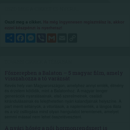
OSZD MEG A CIKKET ÉS NYERJ...
Oszd meg a cikket.
Ha még ingyenesen regisztrálsz is, akkor
ezzel készpénzt is nyerhetsz!
Megosztás
Facebook
Messenger
Viber
Gmail
Email
Copy
Link
TOVÁBBI CIKKEK A TÉMÁBAN
Főszerepben a Balaton – 5 magyar film, amely
visszahozza a tó varázsát
Kevés hely van Magyarországon, amelyhez annyi emlék, élmény
és érzelem kötődik, mint a Balatonhoz. A magyar tenger
generációk nyaralásainak, első szerelmeinek, családi
kirándulásainak és felejthetetlen nyári kalandjainak helyszíne. A
part menti sétányok, a vitorlások, a naplementék, a lángos illata
és a víz csillogása mind olyan hangulatot teremtenek, amelyet
semmi mással nem lehet összetéveszteni.
A nyári hőség a női hormonrendszert is