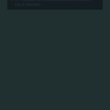
LELŐ CIKKEID!