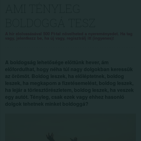
AMI TÉNYLEG
BOLDOGGÁ TESZ
A hír elolvasásával 500 Ft-tal növelheted a nyereményedet. Ha tag
vagy, jelentkezz be, ha új vagy, regisztrálj itt (ingyenes)!
A boldogság lehetősége előttünk hever, ám
előfordulhat, hogy néha túl nagy dolgokban keressük
az örömöt. Boldog leszek, ha előléptetnek, boldog
leszek, ha megkapom a fizetésemelést, boldog leszek,
ha lejár a törlesztőrészletem, boldog leszek, ha veszek
egy autót. Tényleg, csak ezek vagy ehhez hasonló
dolgok tehetnek minket boldoggá?