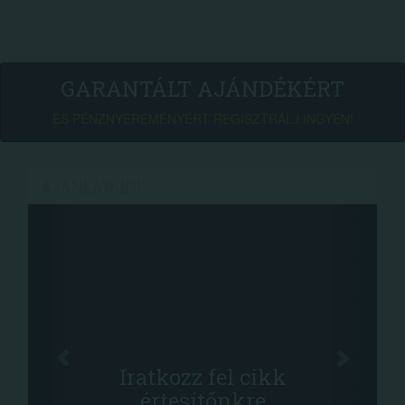
GARANTÁLT AJÁNDÉKÉRT
ÉS PÉNZNYEREMÉNYÉRT REGISZTRÁLJ INGYEN!
AJÁNLATAINK
Oszd 
Iratkozz fel cikk
+1
értesítőnkre
-nyeremény nö