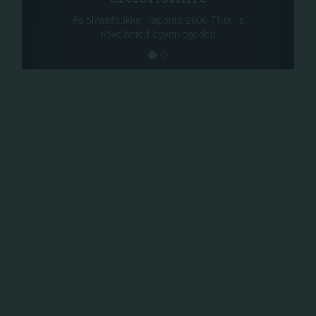
a sorsolás na
 olvasásukkal naponta 2000 Ft-tal is
megosztási leh
növelheted egyenlegedet!