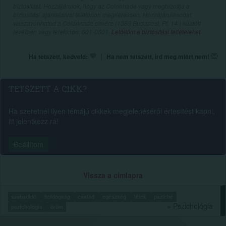
biztosítást. Hozzájárulok, hogy az Colonnade vagy megbízottja a
biztosítási ajánlataival telefonon megkeressen. Hozzájárulásodat
visszavonhatod a Colonnade címére (1388 Budapest, Pf. 14.) küldött
levélben vagy telefonon: 801-0801.
Letöltöm a biztosítási feltételeket.
|
Ha tetszett, kedveld:
Ha nem tetszett, írd meg miért nem!
TETSZETT A CIKK?
Ha szeretnél ilyen témájú cikkek megjelenéséről értesítést kapni,
itt jelentkezz rá!
Beállítom
Vissza a címlapra
szabadidő
boldogság
család
egészség
lélek
psziché
» Pszichológia
pszichológia
öröm