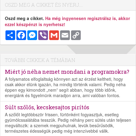
OSZD MEG A CIKKET ÉS NYERJ...
Oszd meg a cikket.
Ha még ingyenesen regisztrálsz is, akkor
ezzel készpénzt is nyerhetsz!
Megosztás
Facebook
Messenger
Viber
Gmail
Email
Copy
Link
TOVÁBBI CIKKEK A TÉMÁBAN
Miért jó néha nemet mondani a programokra?
A folyamatos elfoglaltság könnyen azt az érzést keltheti, hogy
csak akkor élünk igazán, ha mindig történik valami. Pedig néha
éppen egy kimondott „nem” segít abban, hogy több időnk,
energiánk és figyelmünk maradjon arra, ami valóban fontos.
Sült szőlős, kecskesajtos pirítós
A szőlőt legtöbbször frissen, fürtönként fogyasztjuk, esetleg
gyümölcssalátába tesszük. Pedig néhány perc sütés után teljesen
megváltozik: a szemek megpuhulnak, levük besűrűsödik,
természetes édességük pedig még intenzívebbé válik.