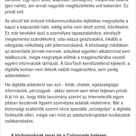
igen nehéz, ám annál nagyobb megtiszteltetés volt bekerülni. Ez
privát volt.
Az elmúlt két évtized infokommunikációs fejlődése megnyitotta a
kaput a kapcsolati háló, eddig soha nem látott szintű, bővítésére.
Ez már kevésbé épül a személyes tapasztalatokra, elmélyült
megismerési szándékokra, oda-vissza gesztusokra, inkább a
válogatás nélküliség vált jellemvonásává. A közösségi médiában
az ismerősök jönnek-mennek, sokukkal egyetlen alkalommal sem
találkozunk, mégis megnyitjuk előttük a magánszférába vezető
egyéni információk tárházát. A GovTech kendőzetlenül kijelenti: a
digitális korban nem létezik valódi magánszféra, sem pedig
adatvédelem.
Ha digitális adatokról van szó - fotók, chatek, egészségügyi
információk, pénzügyek - akkor semmi sem lehet teljesen privát.
A jó hír az, hogy több tanulmány szerint az internetezők egyre
jobban kezdenek figyelni személyes adataik védelmére. Bár a
biztonsági szakértők szerint nincs speciális „ezüstgolyó” a digitális
fürkészők ellen, mégis van mód az adatszivárogtatási kockázatok
csökkentésére.
A klubtagoknak most jár a Colonnade baleset-