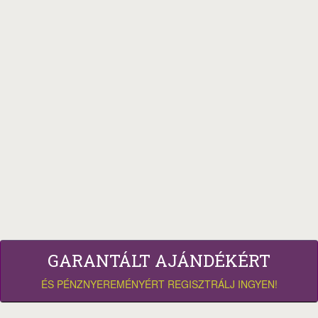
GARANTÁLT AJÁNDÉKÉRT
ÉS PÉNZNYEREMÉNYÉRT REGISZTRÁLJ INGYEN!