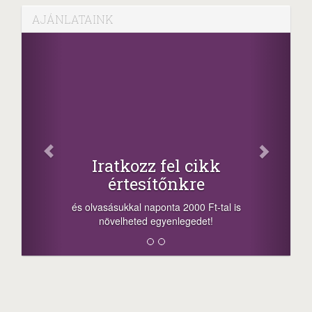
AJÁNLATAINK
Facebook
Oszd meg cikkeinket
+1.000.000 Ft...
-nyeremény növelés jár a szerencsésnek
a sorsolás napján! A cikkek alján találsz
megosztási lehetőséget. Lájkolj is minket!