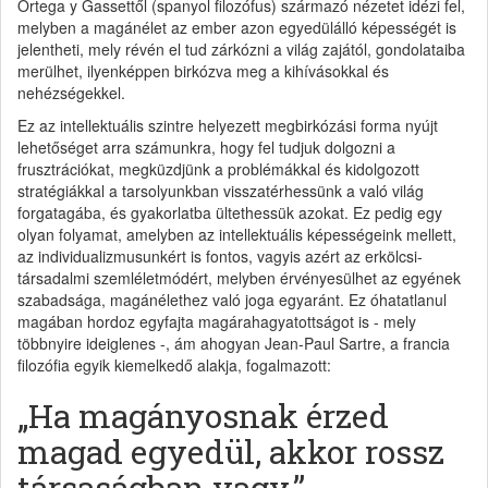
Ortega y Gassettől (spanyol filozófus) származó nézetet idézi fel,
melyben a magánélet az ember azon egyedülálló képességét is
jelentheti, mely révén el tud zárkózni a világ zajától, gondolataiba
merülhet, ilyenképpen birkózva meg a kihívásokkal és
nehézségekkel.
Ez az intellektuális szintre helyezett megbirkózási forma nyújt
lehetőséget arra számunkra, hogy fel tudjuk dolgozni a
frusztrációkat, megküzdjünk a problémákkal és kidolgozott
stratégiákkal a tarsolyunkban visszatérhessünk a való világ
forgatagába, és gyakorlatba ültethessük azokat. Ez pedig egy
olyan folyamat, amelyben az intellektuális képességeink mellett,
az individualizmusunkért is fontos, vagyis azért az erkölcsi-
társadalmi szemléletmódért, melyben érvényesülhet az egyének
szabadsága, magánélethez való joga egyaránt. Ez óhatatlanul
magában hordoz egyfajta magárahagyatottságot is - mely
többnyire ideiglenes -, ám ahogyan Jean-Paul Sartre, a francia
filozófia egyik kiemelkedő alakja, fogalmazott:
„Ha magányosnak érzed
magad egyedül, akkor rossz
társaságban vagy.”