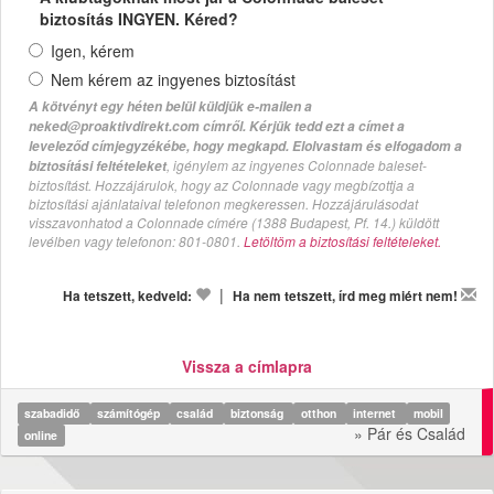
biztosítás INGYEN. Kéred?
Igen, kérem
Nem kérem az ingyenes biztosítást
A kötvényt egy héten belül küldjük e-mailen a
neked@proaktivdirekt.com címről. Kérjük tedd ezt a címet a
leveleződ címjegyzékébe, hogy megkapd. Elolvastam és elfogadom a
, igénylem az ingyenes Colonnade baleset-
biztosítási feltételeket
biztosítást. Hozzájárulok, hogy az Colonnade vagy megbízottja a
biztosítási ajánlataival telefonon megkeressen. Hozzájárulásodat
visszavonhatod a Colonnade címére (1388 Budapest, Pf. 14.) küldött
levélben vagy telefonon: 801-0801.
Letöltöm a biztosítási feltételeket.
|
Ha tetszett, kedveld:
Ha nem tetszett, írd meg miért nem!
Vissza a címlapra
szabadidő
számítógép
család
biztonság
otthon
internet
mobil
» Pár és Család
online