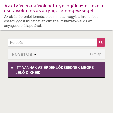
Az alvási szokások befolyásolják az étkezési
szokásokat és az anyagcsere-egészséget
Az alvás-ébrenlét természetes ritmusa, vagyis a kronotípus
összefüggést mutathat az étkezési mintázatokkal és az
anyagcsere állapotával.
ROVATOK
Címlap
ITT VANNAK AZ ÉRDEK­LŐDÉ­SEDNEK MEGFE­
LELŐ CIKKEID!