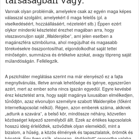
Vannak olyan problémák, amelyekre csak az egyén maga képes
válasszal szolgálni, amelyekért ő maga felelős (pl. a
viselkedéséért, hozzáállásáért, nézeteiért stb.) Éppen ezért
olykor mindenki késztetést érezhet magában arra, hogy
visszavonuljon saját „Waldenjébe”, ami jelen esetben a
magánszféra szimbóluma, ahol megújulhat és magasabb
törekvésekre összpontosíthat, elgondolkodhat saját tettei
minőségén, summázva és értékelve azokat, avagy töpreng saját
múlandóságán. Fellélegzik.
A pszichiáter meglátása szerint ma már elenyésző ez a fajta
megnyilvánulás, illetve annak lehetősége és igénye, egyszerűen
azért, mert az ember soha nincs igazán egyedül. Egyre kevésbé
érez késztetést arra, hogy saját magánya luxusában elmélkedjen,
tűnődjön, azaz elvonuljon személyre szabott Waldenjébe (főként
internetkapcsolat nélkül). Régen, azon emberek száma, akiknek
„adtunk a szavára”, a belső kör, mindössze néhány, közvetlen
közösséget képező személyből állt. Ezek az értékes kapcsolatok
hosszú ideig érlelődtek, szövődtek olyan elemekből, mint a
bizalom, a hűség, a közös élmények és tapasztalatok, örömök és
bánatok. Egy ilyen szűk, alaposan „átvilágított” csoportba valaha