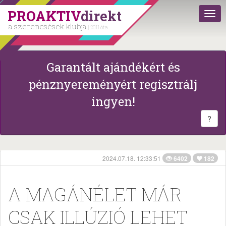
PROAKTIV
direkt
a szerencsések klubja
| 2011 óta
Garantált ajándékért és
pénznyereményért regisztrálj
ingyen!
?
2024.07.18. 12:33:51
6402
182
A MAGÁNÉLET MÁR
CSAK ILLÚZIÓ LEHET