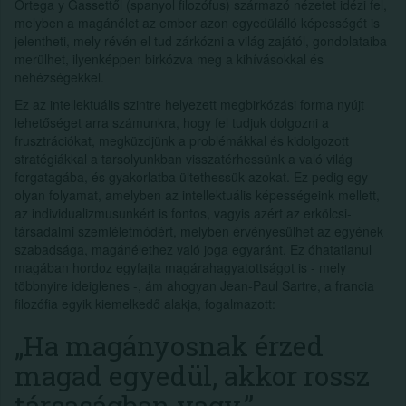
Ortega y Gassettől (spanyol filozófus) származó nézetet idézi fel,
melyben a magánélet az ember azon egyedülálló képességét is
jelentheti, mely révén el tud zárkózni a világ zajától, gondolataiba
merülhet, ilyenképpen birkózva meg a kihívásokkal és
nehézségekkel.
Ez az intellektuális szintre helyezett megbirkózási forma nyújt
lehetőséget arra számunkra, hogy fel tudjuk dolgozni a
frusztrációkat, megküzdjünk a problémákkal és kidolgozott
stratégiákkal a tarsolyunkban visszatérhessünk a való világ
forgatagába, és gyakorlatba ültethessük azokat. Ez pedig egy
olyan folyamat, amelyben az intellektuális képességeink mellett,
az individualizmusunkért is fontos, vagyis azért az erkölcsi-
társadalmi szemléletmódért, melyben érvényesülhet az egyének
szabadsága, magánélethez való joga egyaránt. Ez óhatatlanul
magában hordoz egyfajta magárahagyatottságot is - mely
többnyire ideiglenes -, ám ahogyan Jean-Paul Sartre, a francia
filozófia egyik kiemelkedő alakja, fogalmazott:
„Ha magányosnak érzed
magad egyedül, akkor rossz
társaságban vagy.”