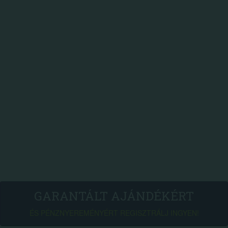
GARANTÁLT AJÁNDÉKÉRT
ÉS PÉNZNYEREMÉNYÉRT REGISZTRÁLJ INGYEN!