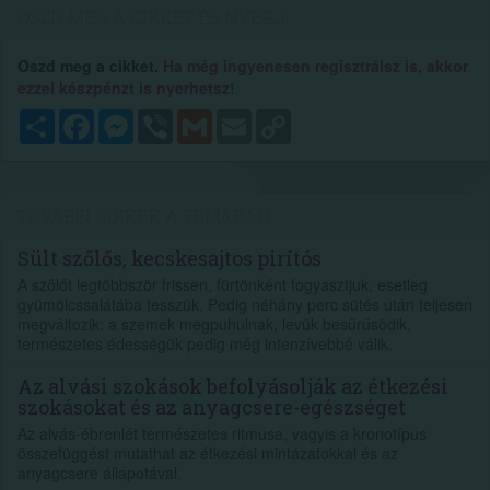
OSZD MEG A CIKKET ÉS NYERJ...
Oszd meg a cikket.
Ha még ingyenesen regisztrálsz is, akkor
ezzel készpénzt is nyerhetsz!
Megosztás
Facebook
Messenger
Viber
Gmail
Email
Copy
Link
TOVÁBBI CIKKEK A TÉMÁBAN
Sült szőlős, kecskesajtos pirítós
A szőlőt legtöbbször frissen, fürtönként fogyasztjuk, esetleg
gyümölcssalátába tesszük. Pedig néhány perc sütés után teljesen
megváltozik: a szemek megpuhulnak, levük besűrűsödik,
természetes édességük pedig még intenzívebbé válik.
Az alvási szokások befolyásolják az étkezési
szokásokat és az anyagcsere-egészséget
Az alvás-ébrenlét természetes ritmusa, vagyis a kronotípus
összefüggést mutathat az étkezési mintázatokkal és az
anyagcsere állapotával.