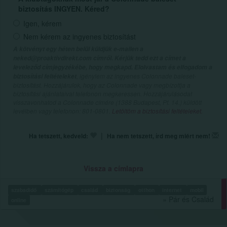
biztosítás INGYEN. Kéred?
Igen, kérem
Nem kérem az ingyenes biztosítást
A kötvényt egy héten belül küldjük e-mailen a
neked@proaktivdirekt.com címről. Kérjük tedd ezt a címet a
leveleződ címjegyzékébe, hogy megkapd. Elolvastam és elfogadom a
, igénylem az ingyenes Colonnade baleset-
biztosítási feltételeket
biztosítást. Hozzájárulok, hogy az Colonnade vagy megbízottja a
biztosítási ajánlataival telefonon megkeressen. Hozzájárulásodat
visszavonhatod a Colonnade címére (1388 Budapest, Pf. 14.) küldött
levélben vagy telefonon: 801-0801.
Letöltöm a biztosítási feltételeket.
|
Ha tetszett, kedveld:
Ha nem tetszett, írd meg miért nem!
Vissza a címlapra
szabadidő
számítógép
család
biztonság
otthon
internet
mobil
» Pár és Család
online