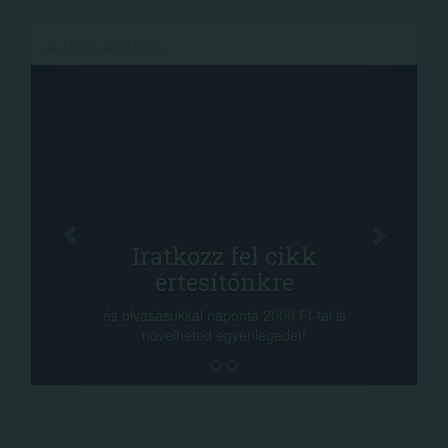
AJÁNLATAINK
Facebook
Oszd meg cikkeinket
+1.000.000 Ft...
-nyeremény növelés jár a szerencsésnek
a sorsolás napján! A cikkek alján találsz
megosztási lehetőséget. Lájkolj is minket!