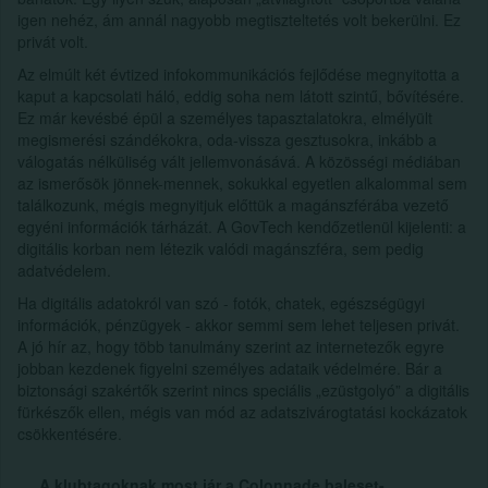
igen nehéz, ám annál nagyobb megtiszteltetés volt bekerülni. Ez
privát volt.
Az elmúlt két évtized infokommunikációs fejlődése megnyitotta a
kaput a kapcsolati háló, eddig soha nem látott szintű, bővítésére.
Ez már kevésbé épül a személyes tapasztalatokra, elmélyült
megismerési szándékokra, oda-vissza gesztusokra, inkább a
válogatás nélküliség vált jellemvonásává. A közösségi médiában
az ismerősök jönnek-mennek, sokukkal egyetlen alkalommal sem
találkozunk, mégis megnyitjuk előttük a magánszférába vezető
egyéni információk tárházát. A GovTech kendőzetlenül kijelenti: a
digitális korban nem létezik valódi magánszféra, sem pedig
adatvédelem.
Ha digitális adatokról van szó - fotók, chatek, egészségügyi
információk, pénzügyek - akkor semmi sem lehet teljesen privát.
A jó hír az, hogy több tanulmány szerint az internetezők egyre
jobban kezdenek figyelni személyes adataik védelmére. Bár a
biztonsági szakértők szerint nincs speciális „ezüstgolyó” a digitális
fürkészők ellen, mégis van mód az adatszivárogtatási kockázatok
csökkentésére.
A klubtagoknak most jár a Colonnade baleset-