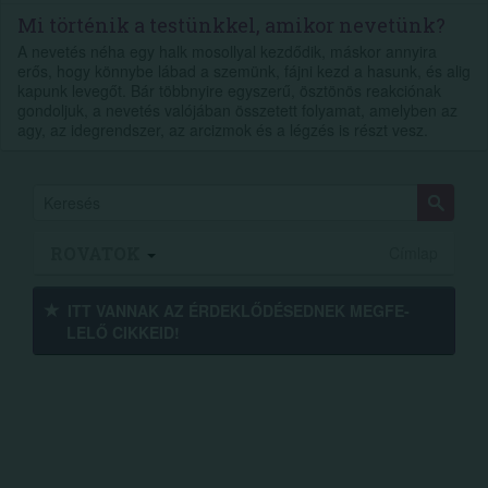
Mi történik a testünkkel, amikor nevetünk?
A nevetés néha egy halk mosollyal kezdődik, máskor annyira
erős, hogy könnybe lábad a szemünk, fájni kezd a hasunk, és alig
kapunk levegőt. Bár többnyire egyszerű, ösztönös reakciónak
gondoljuk, a nevetés valójában összetett folyamat, amelyben az
agy, az idegrendszer, az arcizmok és a légzés is részt vesz.
ROVATOK
Címlap
ITT VANNAK AZ ÉRDEK­LŐDÉ­SEDNEK MEGFE­
LELŐ CIKKEID!