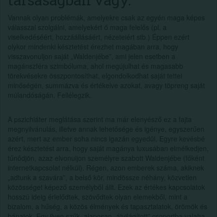
Vannak olyan problémák, amelyekre csak az egyén maga képes
válasszal szolgálni, amelyekért ő maga felelős (pl. a
viselkedéséért, hozzáállásáért, nézeteiért stb.) Éppen ezért
olykor mindenki késztetést érezhet magában arra, hogy
visszavonuljon saját „Waldenjébe”, ami jelen esetben a
magánszféra szimbóluma, ahol megújulhat és magasabb
törekvésekre összpontosíthat, elgondolkodhat saját tettei
minőségén, summázva és értékelve azokat, avagy töpreng saját
múlandóságán. Fellélegzik.
A pszichiáter meglátása szerint ma már elenyésző ez a fajta
megnyilvánulás, illetve annak lehetősége és igénye, egyszerűen
azért, mert az ember soha nincs igazán egyedül. Egyre kevésbé
érez késztetést arra, hogy saját magánya luxusában elmélkedjen,
tűnődjön, azaz elvonuljon személyre szabott Waldenjébe (főként
internetkapcsolat nélkül). Régen, azon emberek száma, akiknek
„adtunk a szavára”, a belső kör, mindössze néhány, közvetlen
közösséget képező személyből állt. Ezek az értékes kapcsolatok
hosszú ideig érlelődtek, szövődtek olyan elemekből, mint a
bizalom, a hűség, a közös élmények és tapasztalatok, örömök és
bánatok. Egy ilyen szűk, alaposan „átvilágított” csoportba valaha