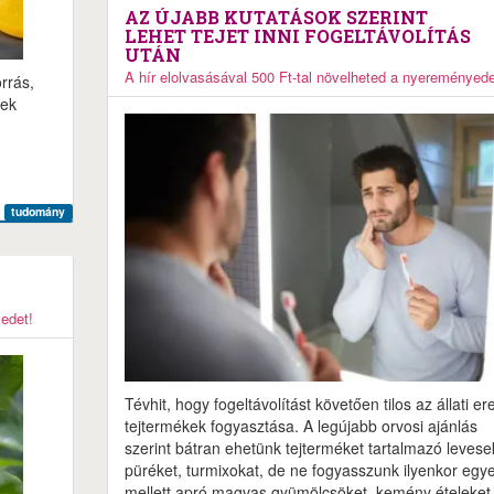
AZ ÚJABB KUTATÁSOK SZERINT
LEHET TEJET INNI FOGELTÁVOLÍTÁS
UTÁN
A hír elolvasásával 500 Ft-tal növelheted a nyereményede
orrás,
gek
tudomány
yedet!
Tévhit, hogy fogeltávolítást követően tilos az állati er
tejtermékek fogyasztása. A legújabb orvosi ajánlás
szerint bátran ehetünk tejterméket tartalmazó levese
püréket, turmixokat, de ne fogyasszunk ilyenkor egy
mellett apró magvas gyümölcsöket, kemény ételeket