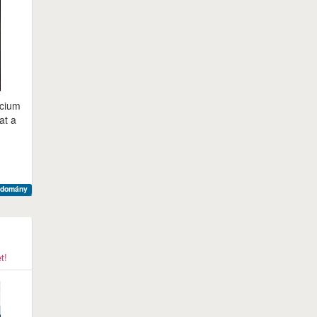
lcium
at a
udomány
t!