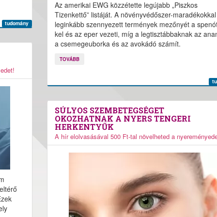
Az amerikai EWG közzétette legújabb „Piszkos
Tizenkettő” listáját. A növényvédőszer-maradékokkal
leginkább szennyezett termények mezőnyét a spenót
tudomány
kel és az eper vezeti, míg a legtisztábbaknak az ana
a csemegeuborka és az avokádó számít.
TOVÁBB
yedet!
t
SÚLYOS SZEMBETEGSÉGET
OKOZHATNAK A NYERS TENGERI
HERKENTYŰK
A hír elolvasásával 500 Ft-tal növelheted a nyereményede
em
eltérő
Ezek
ely