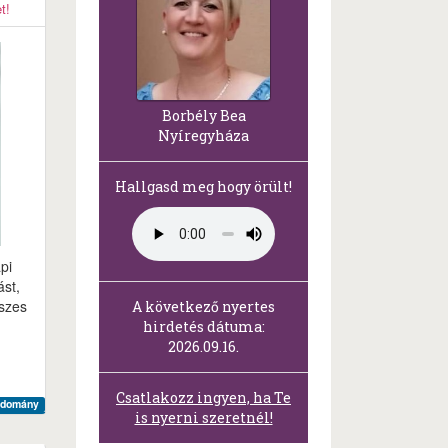
t!
Borbély Bea
Nyíregyháza
Hallgasd meg hogy örült!
pi
ást,
eszes
A következő nyertes
hirdetés dátuma:
2026.09.16.
Csatlakozz ingyen, ha Te
udomány
is nyerni szeretnél!