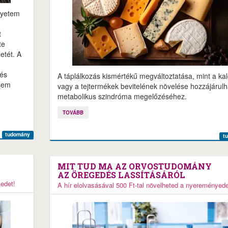
gyetem
t
te
etét. A
 és
A táplálkozás kismértékű megváltoztatása, mint a ka
 sem
vagy a tejtermékek bevitelének növelése hozzájárulh
metabolikus szindróma megelőzéséhez.
TOVÁBB
tudomány
t
MIT TUD MA AZ ORVOSTUDOMÁNY
AZ ÖREGEDÉS LASSÍTÁSÁRÓL
yedet!
A hír elolvasásával 500 Ft-tal növelheted a nyereményede