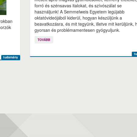
forró és szénsavas italokat, és szívószálat se
használjunk! A Semmelweis Egyetem legújabb
oktatóvideójából kiderül, hogyan készüljünk a
árokban
beavatkozásra, és mit tegyünk, illetve mit kerüljünk, 
porzók
gyorsan és problémamentesen gyógyuljunk.
TOVÁBB
t
tudomány