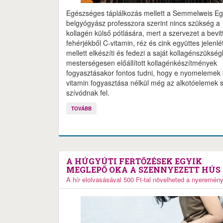
Egészséges táplálkozás mellett a Semmelweis E
belgyógyász professzora szerint nincs szükség a
kollagén külső pótlására, mert a szervezet a bevit
fehérjékből C-vitamin, réz és cink együttes jelenlé
mellett elkészíti és fedezi a saját kollagénszükségl
mesterségesen előállított kollagénkészítmények
fogyasztásakor fontos tudni, hogy e nyomelemek
vitamin fogyasztása nélkül még az alkotóelemek
szívódnak fel.
TOVÁBB
A HÚGYÚTI FERTŐZÉSEK EGYIK
MEGLEPŐ OKA A SZENNYEZETT HÚS
A hír elolvasásával 500 Ft-tal növelheted a nyeremén