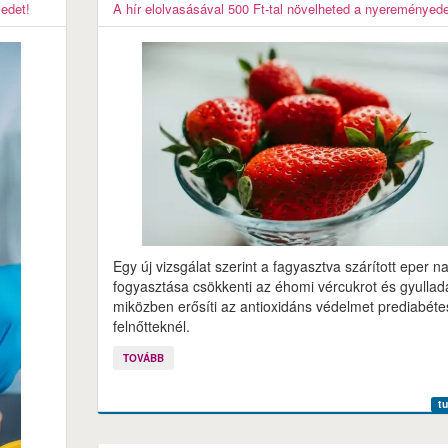
yedet!
A hír elolvasásával 500 Ft-tal növelheted a nyereményede
Egy új vizsgálat szerint a fagyasztva szárított eper na
fogyasztása csökkenti az éhomi vércukrot és gyullad
miközben erősíti az antioxidáns védelmet prediabét
felnőtteknél.
TOVÁBB
t