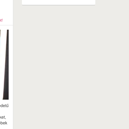
t!
edetű
ket,
ebek
,