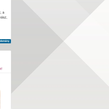
, a
nász,
udomány
t!