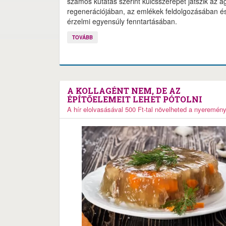
számos kutatás szerint kulcsszerepet játszik az a
regenerációjában, az emlékek feldolgozásában é
érzelmi egyensúly fenntartásában.
TOVÁBB
A KOLLAGÉNT NEM, DE AZ
ÉPÍTŐELEMEIT LEHET PÓTOLNI
A hír elolvasásával 500 Ft-tal növelheted a nyeremén