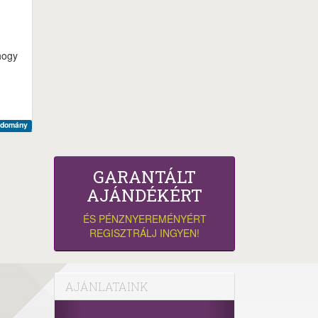
hogy
udomány
GARANTÁLT
AJÁNDÉKÉRT
ÉS PÉNZNYEREMÉNYÉRT
REGISZTRÁLJ INGYEN!
AJÁNLATAINK