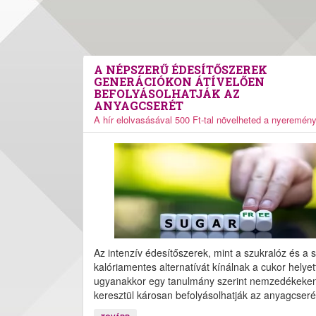
A NÉPSZERŰ ÉDESÍTŐSZEREK
GENERÁCIÓKON ÁTÍVELŐEN
BEFOLYÁSOLHATJÁK AZ
ANYAGCSERÉT
A hír elolvasásával 500 Ft-tal növelheted a nyeremén
Az intenzív édesítőszerek, mint a szukralóz és a s
kalóriamentes alternatívát kínálnak a cukor helyet
ugyanakkor egy tanulmány szerint nemzedékeke
keresztül károsan befolyásolhatják az anyagcseré