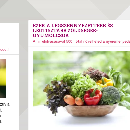
EZEK A LEGSZENNYEZETTEBB ÉS
LEGTISZTÁBB ZÖLDSÉGEK-
GYÜMÖLCSÖK
A hír elolvasásával 500 Ft-tal növelheted a nyereményede
yedet!
ztívia
t,
n
t.