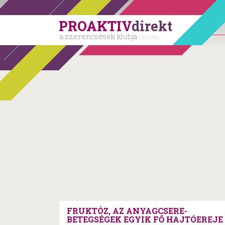
PROAKTIV
direkt
a szerencsések klubja
| 2011 óta
FRUKTÓZ, AZ ANYAGCSERE-
BETEGSÉGEK EGYIK FŐ HAJTÓEREJE