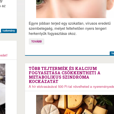
gy
s az
Egyre jobban terjed egy szokatlan, vírusos eredetű
szembetegség, melyet feltehetően nyers tengeri
tudomány
herkentyűk fogyasztása okoz.
TOVÁBB
t
yedet!
TÖBB TEJTERMÉK ÉS KALCIUM
FOGYASZTÁSA CSÖKKENTHETI A
METABOLIKUS SZINDRÓMA
KOCKÁZATÁT
A hír elolvasásával 500 Ft-tal növelheted a nyereményede