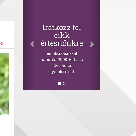
Facebook
Oszd meg
cikkeinket
+1.000.000 Ft...
-nyeremény növelés jár
a szerencsésnek a
t!
sorsolás napján! A
cikkek alján találsz
megosztási
lehetőséget. Lájkolj is
minket!