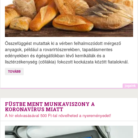
Összefüggést mutattak ki a vérben felhalmozódott mérgező
anyagok, például a rovarirtószerekben, tapadásmentes
edényekben és égésgátlókban lévő kemikáliák és a
lisztérzékenység (cöliákia) fokozott kockázata között fiataloknál.
TOVÁBB
jogaink
FÜSTBE MENT MUNKAVISZONY A
KORONAVÍRUS MIATT
A hír elolvasásával 500 Ft-tal növelheted a nyereményedet!