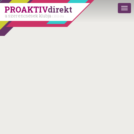
PROAKTIV
direkt
a szerencsések klubja
| 2011 óta