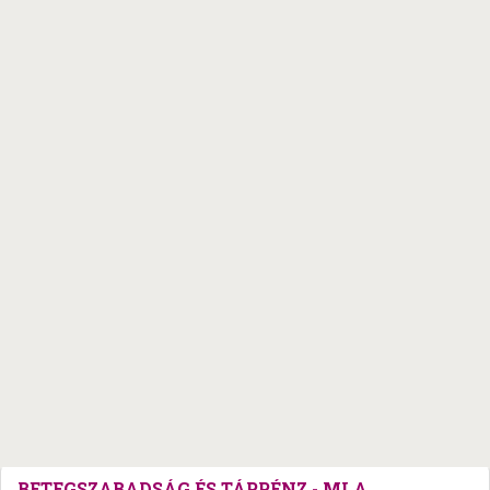
BETEGSZABADSÁG ÉS TÁPPÉNZ - MI A