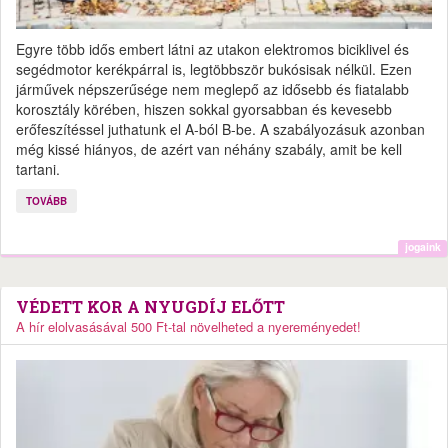
Egyre több idős embert látni az utakon elektromos biciklivel és
segédmotor kerékpárral is, legtöbbször bukósisak nélkül. Ezen
járművek népszerűsége nem meglepő az idősebb és fiatalabb
korosztály körében, hiszen sokkal gyorsabban és kevesebb
erőfeszítéssel juthatunk el A-ból B-be. A szabályozásuk azonban
még kissé hiányos, de azért van néhány szabály, amit be kell
tartani.
TOVÁBB
jogaink
VÉDETT KOR A NYUGDÍJ ELŐTT
A hír elolvasásával 500 Ft-tal növelheted a nyereményedet!