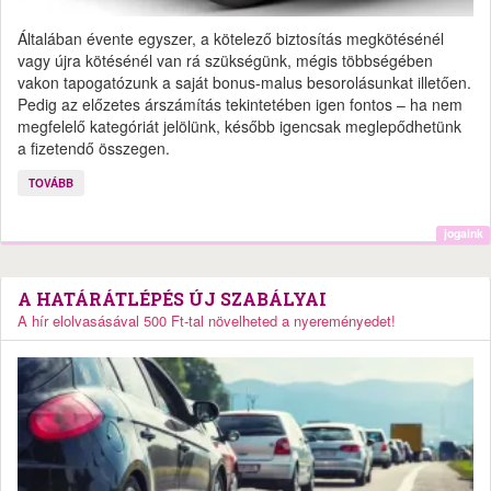
Általában évente egyszer, a kötelező biztosítás megkötésénél
vagy újra kötésénél van rá szükségünk, mégis többségében
vakon tapogatózunk a saját bonus-malus besorolásunkat illetően.
Pedig az előzetes árszámítás tekintetében igen fontos – ha nem
megfelelő kategóriát jelölünk, később igencsak meglepődhetünk
a fizetendő összegen.
TOVÁBB
jogaink
A HATÁRÁTLÉPÉS ÚJ SZABÁLYAI
A hír elolvasásával 500 Ft-tal növelheted a nyereményedet!