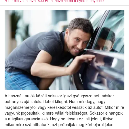
A hír elolvasásával 500 Ft-tal növelheted a nyereményedet!
A használt autók között sokszor igazi gyöngyszemet máskor
botrányos ajánlatokat lehet kifogni. Nem mindegy, hogy
magánszemélytől vagy kereskedőtől vesszük az autót. Mikor mire
vagyunk jogosultak, ki mire vállal felelősséget. Sokszor elhangzik
a mágikus garancia szó. Hogy pontosan ez mit jelent, illetve
mikor mire számíthatunk, azt próbáljuk meg körbejárni jelen