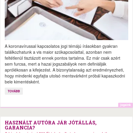
A koronavírussal kapcsolatos jogi témájú írásokban gyakran
találkozhatunk a vis maior szókapcsolattal, azonban nem
feltétlenül tisztázott ennek pontos tartalma. Ez már csak azért
sem furcsa, mert a hazai jogszabályok nem definiálják
aprólékosan a kifejezést. A bizonytalanság azt eredményezheti,
hogy mindenki egyfajta utolsó mentsvárként próbál kapaszkodni
bele kimentésként.
TOVÁBB
jogaink
HASZNÁLT AUTÓRA JÁR JÓTÁLLÁS,
GARANCIA?