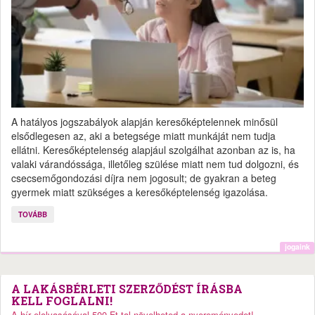
A hatályos jogszabályok alapján keresőképtelennek minősül
elsődlegesen az, aki a betegsége miatt munkáját nem tudja
ellátni. Keresőképtelenség alapjául szolgálhat azonban az is, ha
valaki várandóssága, illetőleg szülése miatt nem tud dolgozni, és
csecsemőgondozási díjra nem jogosult; de gyakran a beteg
gyermek miatt szükséges a keresőképtelenség igazolása.
TOVÁBB
jogaink
A LAKÁSBÉRLETI SZERZŐDÉST ÍRÁSBA
KELL FOGLALNI!
A hír elolvasásával 500 Ft-tal növelheted a nyereményedet!