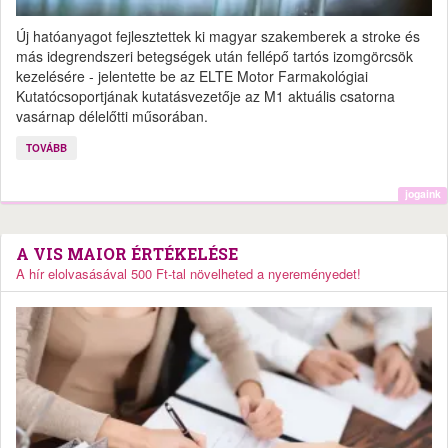
Új hatóanyagot fejlesztettek ki magyar szakemberek a stroke és
más idegrendszeri betegségek után fellépő tartós izomgörcsök
kezelésére - jelentette be az ELTE Motor Farmakológiai
Kutatócsoportjának kutatásvezetője az M1 aktuális csatorna
vasárnap délelőtti műsorában.
TOVÁBB
jogaink
A VIS MAIOR ÉRTÉKELÉSE
A hír elolvasásával 500 Ft-tal növelheted a nyereményedet!