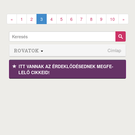
«
1
2
3
4
5
6
7
8
9
10
»
ROVATOK
Címlap
ITT VANNAK AZ ÉRDEK­LŐDÉ­SEDNEK MEGFE­
LELŐ CIKKEID!