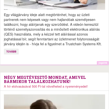
Egy világjárvány ideje alatt megtörténhet, hogy az üzleti
partnerek nem képesek vagy nem hajlandóak személyesen
találkozni, hogy aláírjanak egy szerződést. A videón keresztül
történő személyazonosítás és a minősített elektronikus aláírás
(QES) használata, mely a kézzel tett aláírással azonos
joghatással bír, segít fenntartani az üzletmenet folytonosságát
járvány idején is - hívja fel a figyelmet a Trustchain Systems Kft.
TOVÁBB
jogaink
NÉGY MEGTÉVESZTŐ MONDAT, AMIVEL
BÁRMIKOR TALÁLKOZHATUNK!
A hír elolvasásával 500 Ft-tal növelheted a nyereményedet!