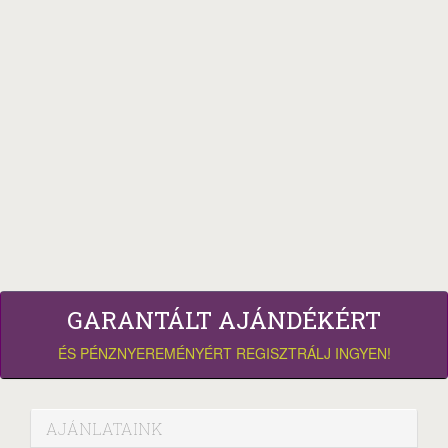
GARANTÁLT AJÁNDÉKÉRT
ÉS PÉNZNYEREMÉNYÉRT REGISZTRÁLJ INGYEN!
AJÁNLATAINK