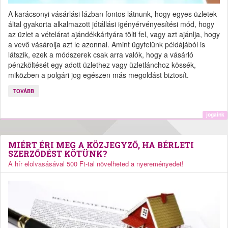
A karácsonyi vásárlási lázban fontos látnunk, hogy egyes üzletek
által gyakorta alkalmazott jótállási igényérvényesítési mód, hogy
az üzlet a vételárat ajándékkártyára tölti fel, vagy azt ajánlja, hogy
a vevő vásárolja azt le azonnal. Amint ügyfelünk példájából is
látszik, ezek a módszerek csak arra valók, hogy a vásárló
pénzköltését egy adott üzlethez vagy üzletlánchoz kössék,
miközben a polgári jog egészen más megoldást biztosít.
TOVÁBB
jogaink
MIÉRT ÉRI MEG A KÖZJEGYZŐ, HA BÉRLETI
SZERZŐDÉST KÖTÜNK?
A hír elolvasásával 500 Ft-tal növelheted a nyereményedet!