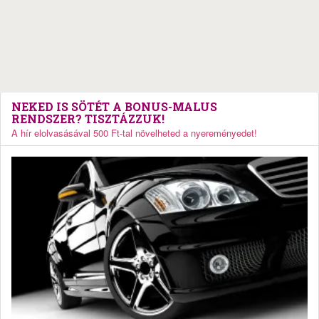
NEKED IS SÖTÉT A BONUS-MALUS
RENDSZER? TISZTÁZZUK!
A hír elolvasásával 500 Ft-tal növelheted a nyereményedet!