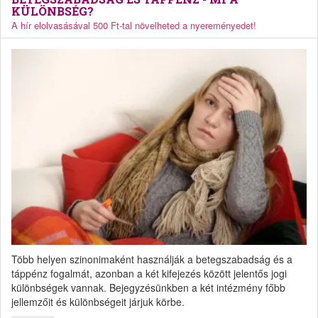
KÜLÖNBSÉG?
A hír elolvasásával 500 Ft-tal növelheted a nyereményedet!
Több helyen szinonimaként használják a betegszabadság és a
táppénz fogalmát, azonban a két kifejezés között jelentős jogi
különbségek vannak. Bejegyzésünkben a két intézmény főbb
jellemzőit és különbségeit járjuk körbe.