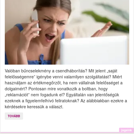
Valóban bűncselekmény a csendháborítás? Mit jelent „saját
felelősségemre” igénybe venni valamilyen szolgáltatást? Miért
használjam az értékmegőrzőt, ha nem vállalnak felelősséget a
dolgaimért? Pontosan mire vonatkozik a boltban, hogy
„reklamációt” nem fogadunk el? Egyáltalán van jelentőségük
ezeknek a figyelemfelhívó feliratoknak? Az alábbiakban ezekre a
kérdésekre keressük a választ.
TOVÁBB
jogaink