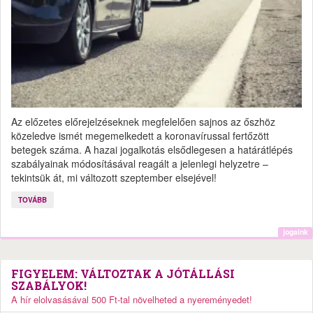
Az előzetes előrejelzéseknek megfelelően sajnos az őszhöz
közeledve ismét megemelkedett a koronavírussal fertőzött
betegek száma. A hazai jogalkotás elsődlegesen a határátlépés
szabályainak módosításával reagált a jelenlegi helyzetre –
tekintsük át, mi változott szeptember elsejével!
TOVÁBB
jogaink
FIGYELEM: VÁLTOZTAK A JÓTÁLLÁSI
SZABÁLYOK!
A hír elolvasásával 500 Ft-tal növelheted a nyereményedet!