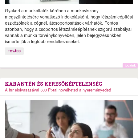
Gyakori a munkáltatók körében a munkaviszony
megszüntetésére vonatkozó indokolásként, hogy létszámleépítést
eszközölnek a cégnél, átcsoportosítások várhatók. Fontos
azonban, hogy a csoportos létszámleépítésnek szigorú szabályai
vannak a munka törvénykönyvében, jelen bejegyzésünkben
ismertetjük a legfőbb rendelkezéseket.
TOVÁBB
jogaink
KARANTÉN ÉS KERESŐKÉPTELENSÉG
A hír elolvasásával 500 Ft-tal növelheted a nyereményedet!