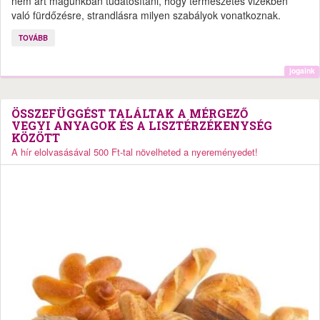
nem árt magunkban tudatosítani, hogy természetes vizekben
való fürdőzésre, strandlásra milyen szabályok vonatkoznak.
TOVÁBB
jogaink
ÖSSZEFÜGGÉST TALÁLTAK A MÉRGEZŐ
VEGYI ANYAGOK ÉS A LISZTÉRZÉKENYSÉG
KÖZÖTT
A hír elolvasásával 500 Ft-tal növelheted a nyereményedet!