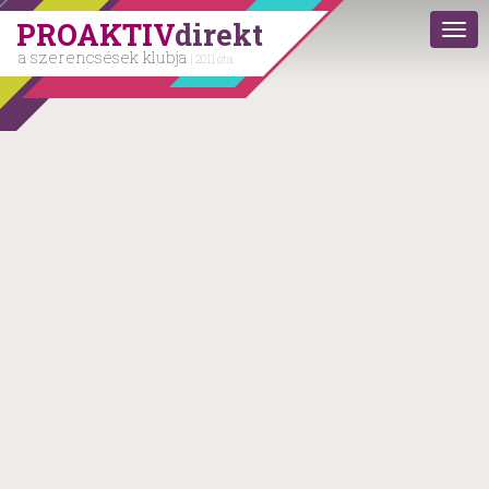
PROAKTIV
direkt
a szerencsések klubja
| 2011 óta