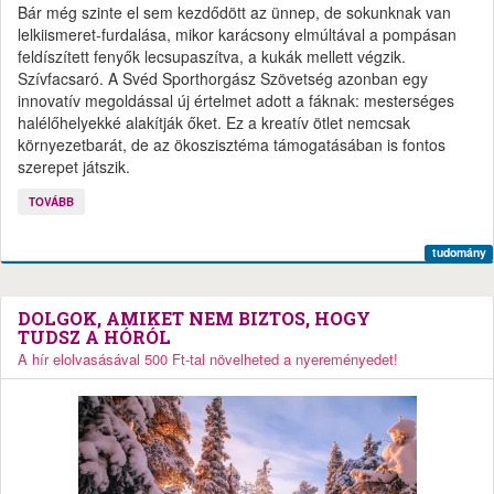
Bár még szinte el sem kezdődött az ünnep, de sokunknak van
lelkiismeret-furdalása, mikor karácsony elmúltával a pompásan
feldíszített fenyők lecsupaszítva, a kukák mellett végzik.
Szívfacsaró. A Svéd Sporthorgász Szövetség azonban egy
innovatív megoldással új értelmet adott a fáknak: mesterséges
halélőhelyekké alakítják őket. Ez a kreatív ötlet nemcsak
környezetbarát, de az ökoszisztéma támogatásában is fontos
szerepet játszik.
TOVÁBB
tudomány
DOLGOK, AMIKET NEM BIZTOS, HOGY
TUDSZ A HÓRÓL
A hír elolvasásával 500 Ft-tal növelheted a nyereményedet!