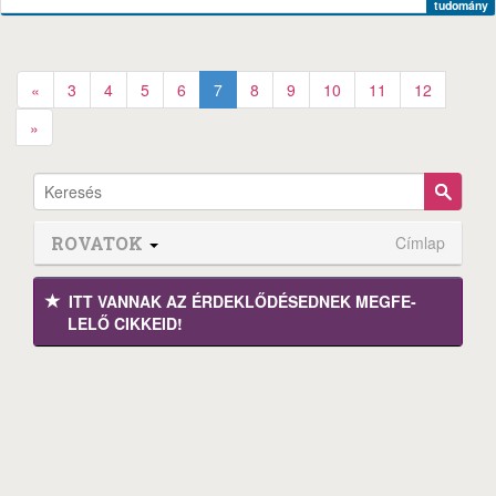
tudomány
«
3
4
5
6
7
8
9
10
11
12
»
ROVATOK
Címlap
ITT VANNAK AZ ÉRDEK­LŐDÉ­SEDNEK MEGFE­
LELŐ CIKKEID!