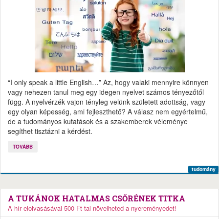
“I only speak a little English…” Az, hogy valaki mennyire könnyen
vagy nehezen tanul meg egy idegen nyelvet számos tényezőtől
függ. A nyelvérzék vajon tényleg velünk született adottság, vagy
egy olyan képesség, ami fejleszthető? A válasz nem egyértelmű,
de a tudományos kutatások és a szakemberek véleménye
segíthet tisztázni a kérdést.
TOVÁBB
tudomány
A TUKÁNOK HATALMAS CSŐRÉNEK TITKA
A hír elolvasásával 500 Ft-tal növelheted a nyereményedet!