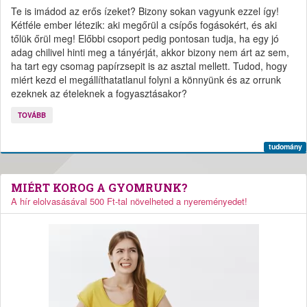
Te is imádod az erős ízeket? Bizony sokan vagyunk ezzel így!
Kétféle ember létezik: aki megőrül a csípős fogásokért, és aki
tőlük őrül meg! Előbbi csoport pedig pontosan tudja, ha egy jó
adag chilivel hinti meg a tányérját, akkor bizony nem árt az sem,
ha tart egy csomag papírzsepit is az asztal mellett. Tudod, hogy
miért kezd el megállíthatatlanul folyni a könnyünk és az orrunk
ezeknek az ételeknek a fogyasztásakor?
TOVÁBB
tudomány
MIÉRT KOROG A GYOMRUNK?
A hír elolvasásával 500 Ft-tal növelheted a nyereményedet!