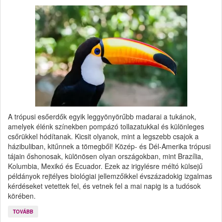
A trópusi esőerdők egyik leggyönyörűbb madarai a tukánok,
amelyek élénk színekben pompázó tollazatukkal és különleges
csőrükkel hódítanak. Kicsit olyanok, mint a legszebb csajok a
házibuliban, kitűnnek a tömegből! Közép- és Dél-Amerika trópusi
tájain őshonosak, különösen olyan országokban, mint Brazília,
Kolumbia, Mexikó és Ecuador. Ezek az irigylésre méltó külsejű
példányok rejtélyes biológiai jellemzőikkel évszázadokig izgalmas
kérdéseket vetettek fel, és vetnek fel a mai napig is a tudósok
körében.
TOVÁBB