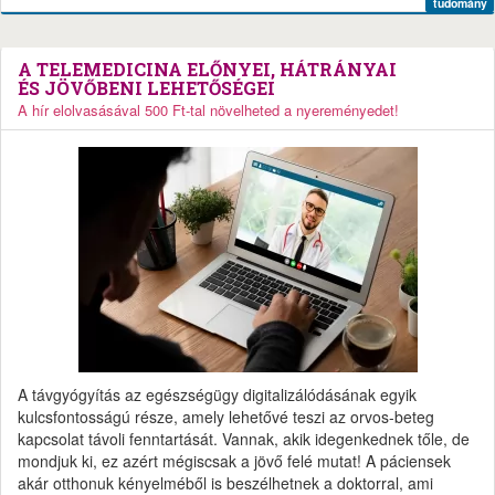
tudomány
A TELEMEDICINA ELŐNYEI, HÁTRÁNYAI
ÉS JÖVŐBENI LEHETŐSÉGEI
A hír elolvasásával 500 Ft-tal növelheted a nyereményedet!
A távgyógyítás az egészségügy digitalizálódásának egyik
kulcsfontosságú része, amely lehetővé teszi az orvos-beteg
kapcsolat távoli fenntartását. Vannak, akik idegenkednek tőle, de
mondjuk ki, ez azért mégiscsak a jövő felé mutat! A páciensek
akár otthonuk kényelméből is beszélhetnek a doktorral, ami