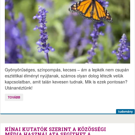
Gyönyörűséges, színpompás, kecses – ám a lepkék nem csupán
esztétikai élményt nyújtanak, számos olyan dolog létezik velük
kapcsolatban, amit talán kevesen tudnak. Mik is ezek pontosan?
Utánanéztünk!
TOVÁBB
tudomány
KÍNAI KUTATÓK SZERINT A KÖZÖSSÉGI
MÉDIA HASZNÁLATA SEGÍTHET A