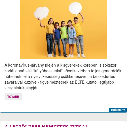
A koronavírus-járvány idején a kisgyerekek körében is sokszor
korlátlanná vált "kütyühasználat" következtében teljes generációk
nőhetnek fel a nyelvi képesség csökkenésével, a beszédértés
zavaraival küzdve - figyelmeztetnek az ELTE kutatói legújabb
vizsgálatuk alapján.
TOVÁBB
tudomány
A LEGZÖLDEBB NEMZETEK TITKAI: