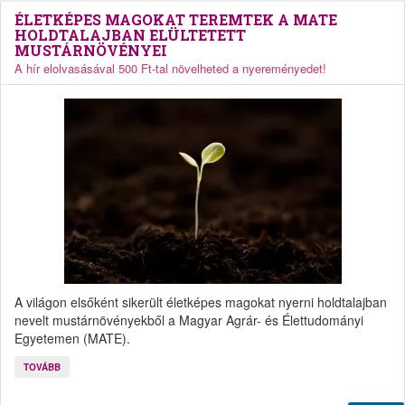
ÉLETKÉPES MAGOKAT TEREMTEK A MATE
HOLDTALAJBAN ELÜLTETETT
MUSTÁRNÖVÉNYEI
A hír elolvasásával 500 Ft-tal növelheted a nyereményedet!
A világon elsőként sikerült életképes magokat nyerni holdtalajban
nevelt mustárnövényekből a Magyar Agrár- és Élettudományi
Egyetemen (MATE).
TOVÁBB