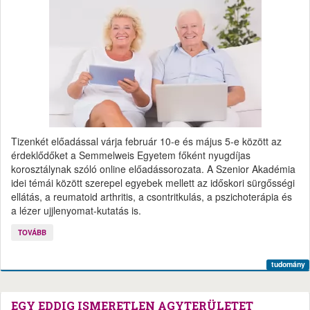
Tizenkét előadással várja február 10-e és május 5-e között az
érdeklődőket a Semmelweis Egyetem főként nyugdíjas
korosztálynak szóló online előadássorozata. A Szenior Akadémia
idei témái között szerepel egyebek mellett az időskori sürgősségi
ellátás, a reumatoid arthritis, a csontritkulás, a pszichoterápia és
a lézer ujjlenyomat-kutatás is.
TOVÁBB
tudomány
EGY EDDIG ISMERETLEN AGYTERÜLETET