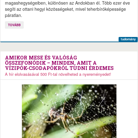
magashegységeiben, különösen az Andokban él. Több ezer éve
segíti az ottani hegyi közösségeket, mivel teherbíróképessége
páratlan.
TOVÁBB
tudomány
AMIKOR MESE ÉS VALÓSÁG
ÖSSZEFONÓDIK – MINDEN, AMIT A
VÍZIPÓK-CSODAPÓKRÓL TUDNI ÉRDEMES
A hír elolvasásával 500 Ft-tal növelheted a nyereményedet!