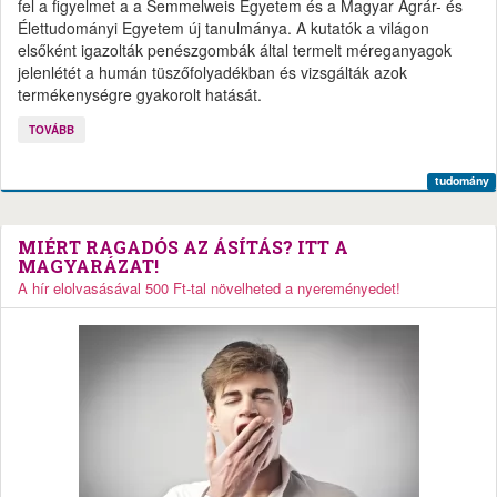
fel a figyelmet a a Semmelweis Egyetem és a Magyar Agrár- és
Élettudományi Egyetem új tanulmánya. A kutatók a világon
elsőként igazolták penészgombák által termelt méreganyagok
jelenlétét a humán tüszőfolyadékban és vizsgálták azok
termékenységre gyakorolt hatását.
TOVÁBB
tudomány
MIÉRT RAGADÓS AZ ÁSÍTÁS? ITT A
MAGYARÁZAT!
A hír elolvasásával 500 Ft-tal növelheted a nyereményedet!