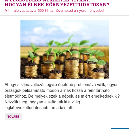
HOGYAN ÉLNEK KÖRNYEZETTUDATOSAN?
A hír elolvasásával 500 Ft-tal növelheted a nyereményedet!
Ahogy a klímaváltozás egyre égetőbb problémává válik, egyes
országok példamutató módon állnak hozzá a fenntartható
életmódhoz. De melyek ezek a népek, és miért emelkednek ki?
Nézzük meg, hogyan alakították ki a világ
legkörnyezettudatosabb társadalmait.
TOVÁBB