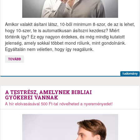
Amikor valakit ásítani látsz, 10-ből minimum 8-szor, de az is lehet,
hogy 10-szer, te is automatikusan ásítozni kezdesz? Miért
történik így? Ez egy nagyon érdekes, és még mindig kutatott
jelenség, amely sokkal többet mond rólunk, mint gondolnánk.
Egyáltalán nem véletlen, hogy így reagálunk.
TOVÁBB
tudomány
A TESTRÉSZ, AMELYNEK BIBLIAI
GYÖKEREI VANNAK
A hír elolvasásával 500 Ft-tal növelheted a nyereményedet!