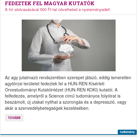
FEDEZTEK FEL MAGYAR KUTATÓK
A hír elolvasásával 500 Ft-tal növelheted a nyereményedet!
Az agy jutalmazó rendszerében szerepet játszó, eddig ismeretlen
agytörzsi területet fedeztek fel a HUN-REN Kísérleti
Orvostudományi Kutatóintézet (HUN-REN KOKI) kutatói. A
felfedezés, amelyről a Science című tudományos folyóirat is
beszámolt, új utakat nyithat a szorongás és a depresszió, vagy
akár a szenvedélybetegségek kezelésében.
TOVÁBB
tudomány